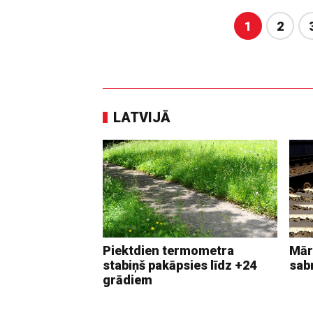
1
2
LATVIJĀ
Piektdien termometra
Mār
stabiņš pakāpsies līdz +24
sab
grādiem