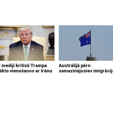
 mediji kritizē Trampa
Austrālijā pērn
ākto vienošanos ar Irānu
samazinājusies imigrācij