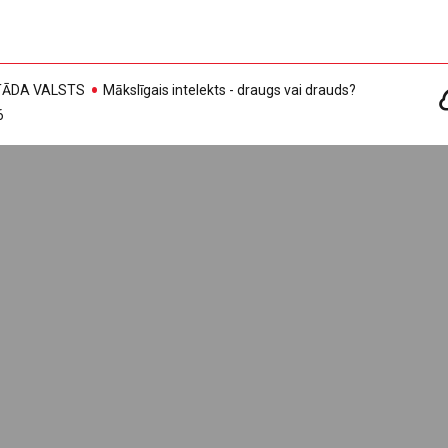
, TĀDA VALSTS
Mākslīgais intelekts - draugs vai drauds?
6