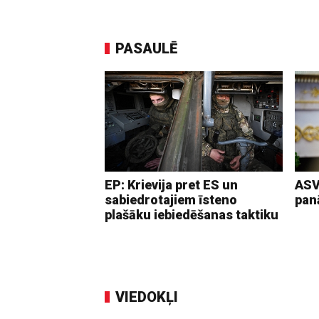
PASAULĒ
EP: Krievija pret ES un
ASV
sabiedrotajiem īsteno
pan
plašāku iebiedēšanas taktiku
VIEDOKĻI