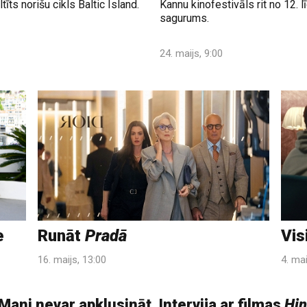
īts norišu cikls Baltic Island.
Kannu kinofestivāls rit no 12. 
sagurums.
24. maijs, 9:00
e
Runāt
Pradā
Vis
16. maijs, 13:00
4. mai
Mani nevar apklusināt. Intervija ar filmas
Hi