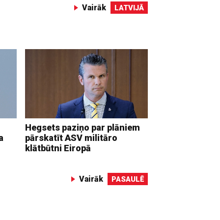
Vairāk
LATVIJĀ
Hegsets paziņo par plāniem
a
pārskatīt ASV militāro
klātbūtni Eiropā
Vairāk
PASAULĒ