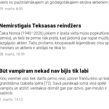
viens no pazīstamākajiem un godalgotākajiem ekrāna aktieriem.
29. marts, 8:00
Nemirstīgais Teksasas reindžers
Čaka Norisa (1940–2026) jokiem ir īpaša vieta mūsu popkultūra
atmiņā, un tieši tie pirmie nāk prātā, kad jādomā par nupat mūžī
aizgājušo aktieri. Taču, protams, kinopasaulē leģendārais cīņu s
meistars un aktieris ir atstājis ne tikai to.
28. marts, 18:39
Būt vampīram nekad nav bijis tik labi
Kino vienmēr viss tiek darīts pirmo reizi, uzsver franču kino un teā
granddāma Izabella Ipēra (72). Savā jaunākajā lomā viņa spēlē
vampīru un atzīst: vienlaikus domāt gan par dzīvo, gan mirušo ir
saistoši.
1. marts, 14:12