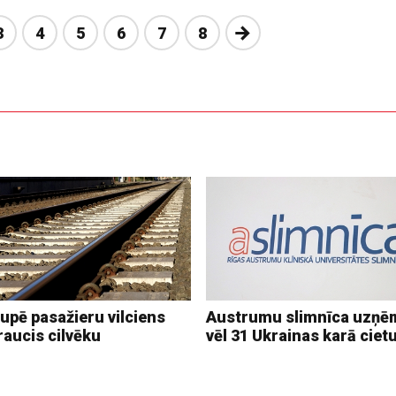
Nākošā
3
4
5
6
7
8
upē pasažieru vilciens
Austrumu slimnīca uzņē
raucis cilvēku
vēl 31 Ukrainas karā ciet