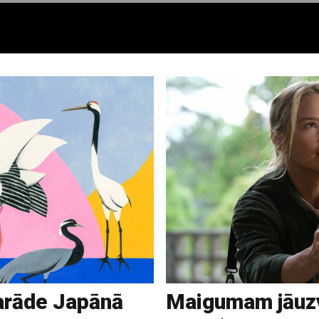
parāde Japānā
Maigumam jāuz