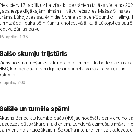
Piektdien, 17. aprīlī, uz Latvijas kinoekrāniem iznāks viena no 202
gada iespaidīgākajām filmām – vācu režisores Mašas Šilinskas
drāma Lūkojoties saulē/In die Sonne schauen/Sound of Falling. 
pirmizrāde notika pērn Kannu kinofestivālā, kurā Lūkojoties saulē
ieguva žūrijas balvu
16. aprīlis, 1:35
Gaišo skumju trijstūris
Viens no straumēšanas laikmeta pionieriem ir kabeļtelevīzijas ka
HBO, kas pēdējās desmitgadēs ir apmetis vairākus evolūcijas
kūleņus.
3. aprīlis, 7:00
Gaišie un tumšie spārni
Aktieris Benedikts Kamberbačs (49) jau nodēvēts par vienu no s
paaudzes būtiskākajiem aktieriem. Londonā dzimušais māksliniek
gan viens no virtuozākajiem Šekspīra interpretiem uz skatuves, 