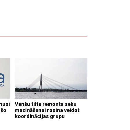
musi
Vanšu tilta remonta seku
ušo
mazināšanai rosina veidot
koordinācijas grupu