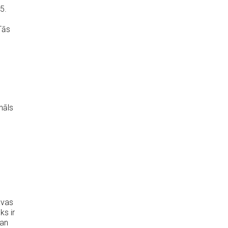
5.
Tās
nāls
avas
s ir
gan