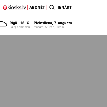
ABONĒT
IENĀKT
Rīgā +18 °C
Piektdiena, 7. augusts
Daļēji apmācies
Madars, Alfrēds, Fredis