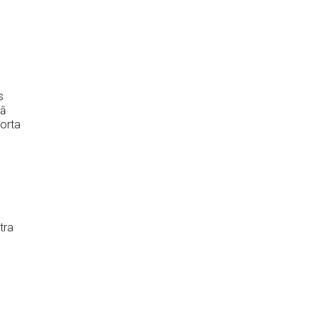
s
bā
porta
tra