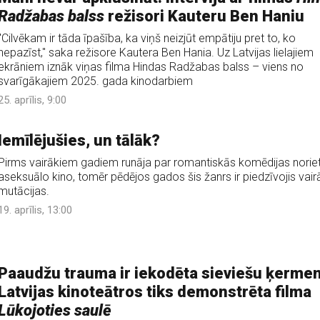
Radžabas balss
režisori Kauteru Ben Haniu
"Cilvēkam ir tāda īpašība, ka viņš neizjūt empātiju pret to, ko
nepazīst," saka režisore Kautera Ben Hania. Uz Latvijas lielajiem
ekrāniem iznāk viņas filma Hindas Radžabas balss – viens no
svarīgākajiem 2025. gada kinodarbiem
25. aprīlis, 9:00
Iemīlējušies, un tālāk?
Pirms vairākiem gadiem runāja par romantiskās komēdijas norie
aseksuālo kino, tomēr pēdējos gados šis žanrs ir piedzīvojis vai
mutācijas.
19. aprīlis, 13:00
Paaudžu trauma ir iekodēta sieviešu ķermen
Latvijas kinoteātros tiks demonstrēta filma
Lūkojoties saulē