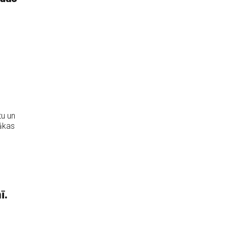
tu un
rākas
ī.