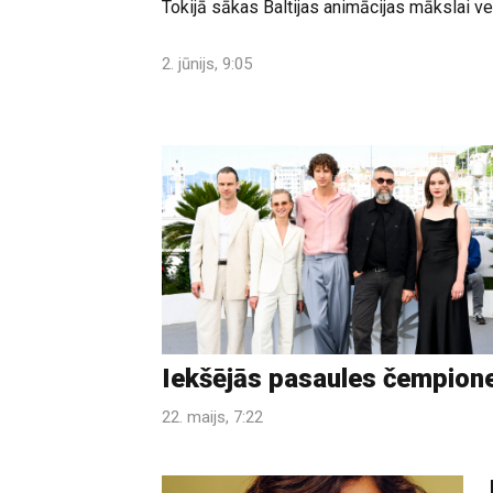
Tokijā sākas Baltijas animācijas mākslai velt
2. jūnijs, 9:05
Iekšējās pasaules čempion
22. maijs, 7:22