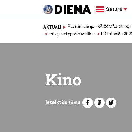
Saturs
Ēku renovācija - KĀDS MĀJOKLIS
AKTUĀLI
Latvijas eksporta izcilības
PK futbolā - 202
Kino
Ieteikt šo tēmu