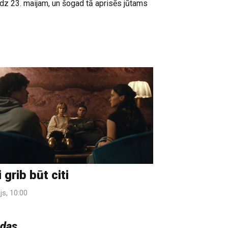
līdz 23. maijam, un šogad tā aprisēs jūtams
i grib būt citi
js, 10:00
ndas