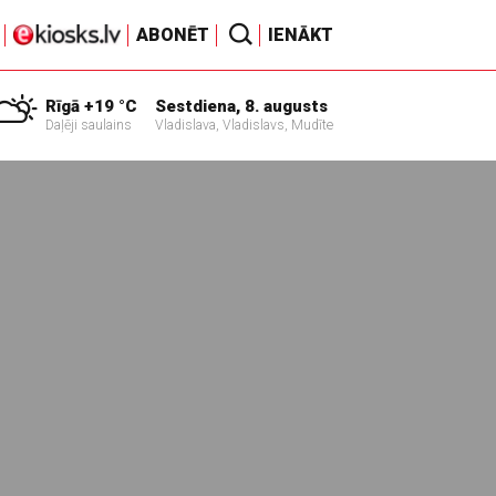
ABONĒT
IENĀKT
Rīgā +19 °C
Sestdiena, 8. augusts
Daļēji saulains
Vladislava, Vladislavs, Mudīte