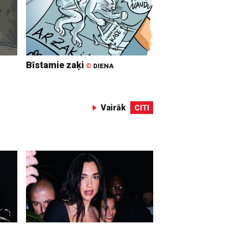
Bīstamie zaķi
©
DIENA
Vairāk
CITI