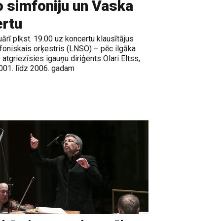
o simfoniju un Vaska
ertu
rī plkst. 19.00 uz koncertu klausītājus
mfoniskais orķestris (LNSO) – pēc ilgāka
 atgriezīsies igauņu diriģents Olari Eltss,
001. līdz 2006. gadam