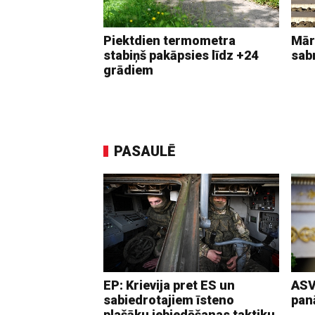
Piektdien termometra
Mār
stabiņš pakāpsies līdz +24
sab
grādiem
PASAULĒ
EP: Krievija pret ES un
ASV
sabiedrotajiem īsteno
pan
plašāku iebiedēšanas taktiku