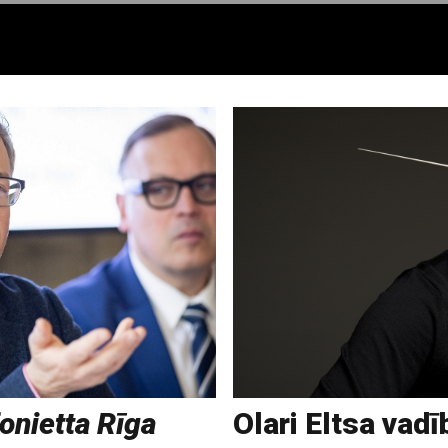
onietta Rīga
Olari Eltsa vad