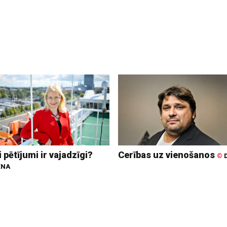
 pētījumi ir vajadzīgi?
Cerības uz vienošanos
©
D
ENA