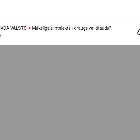
, TĀDA VALSTS
Mākslīgais intelekts - draugs vai drauds?
6