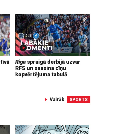
tīvā
Riga
spraigā derbijā uzvar
RFS un saasina cīņu
kopvērtējuma tabulā
Vairāk
SPORTS