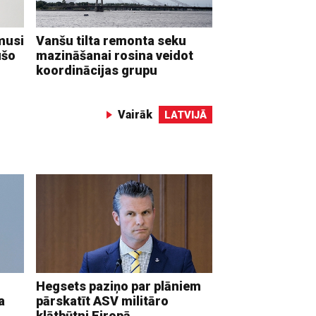
musi
Vanšu tilta remonta seku
ušo
mazināšanai rosina veidot
koordinācijas grupu
Vairāk
LATVIJĀ
Hegsets paziņo par plāniem
a
pārskatīt ASV militāro
klātbūtni Eiropā