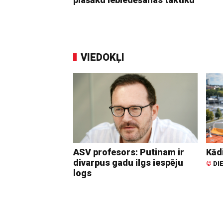
VIEDOKĻI
ASV profesors: Putinam ir
Kādi
divarpus gadu ilgs iespēju
©
DI
logs