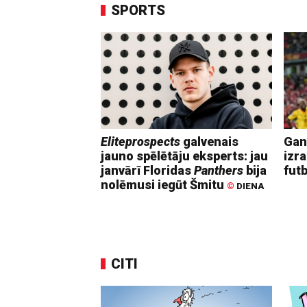
SPORTS
Eliteprospects
galvenais
Gan
jauno spēlētāju eksperts: jau
izr
janvārī Floridas
Panthers
bija
fut
nolēmusi iegūt Šmitu
©
DIENA
CITI