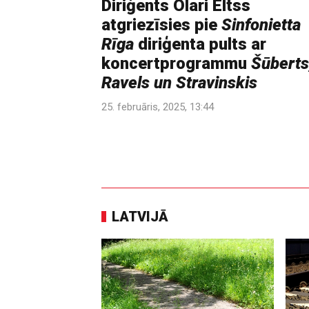
Diriģents Olari Eltss
atgriezīsies pie
Sinfonietta
Rīga
diriģenta pults ar
koncertprogrammu
Šūberts
Ravels un Stravinskis
25. februāris, 2025, 13:44
LATVIJĀ