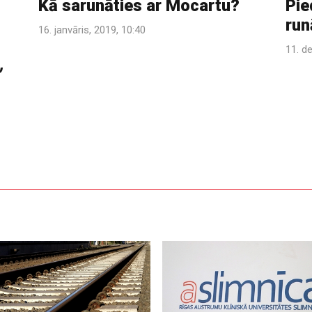
Kā sarunāties ar Mocartu?
Pie
run
16. janvāris, 2019, 10:40
11. d
,