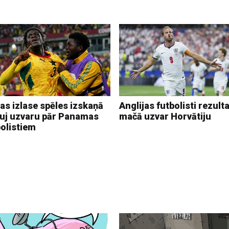
as izlase spēles izskaņā
Anglijas futbolisti rezulta
auj uzvaru pār Panamas
mačā uzvar Horvātiju
bolistiem