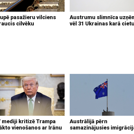
upē pasažieru vilciens
Austrumu slimnīca uzņē
raucis cilvēku
vēl 31 Ukrainas karā ciet
 mediji kritizē Trampa
Austrālijā pērn
ākto vienošanos ar Irānu
samazinājusies imigrācij