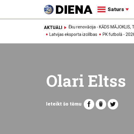
Saturs
Ēku renovācija - KĀDS MĀJOKLIS
AKTUĀLI
Latvijas eksporta izcilības
PK futbolā - 202
Olari Eltss
Ieteikt šo tēmu