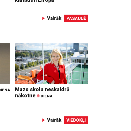
Vairāk
PASAULĒ
Mazo skolu neskaidrā
IENA
nākotne
©
DIENA
Vairāk
VIEDOKĻI