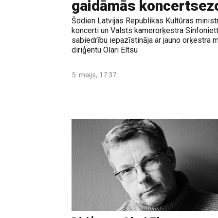
gaidāmās koncertsez
Šodien Latvijas Republikas Kultūras ministr
koncerti un Valsts kamerorķestra Sinfoniett
sabiedrību iepazīstināja ar jauno orķestra 
diriģentu Olari Eltsu
5. maijs, 17:37