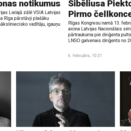
onas notikumus
Sibēliusa Piekt
Pirmo čellkonc
ijas Lielajā zālē VSIA Latvijas
a Rīga pārstāvji plašāku
Rīgas Kongresu namā 13. februā
māksliniecisko vadītāju, igauņu
aicina Latvijas Nacionālais si
pārtraukuma pie diriģenta pults
LNSO galvenais diriģents no 2
6. februāris, 10:21