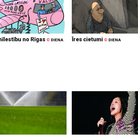
mīlestību no Rīgas
Īres cietumi
©
DIENA
©
DIENA