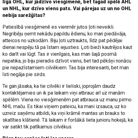
līgā OHL, kur jādzīvo viesģimenē, bet tagad spēlē AHL
un NHL, kur dzīvo viens pats. Vai pārejas uz un no OHL
nebija sarežģītas?
Patiesībā viesģimenē es vienmēr jutos ļoti neveikli.
Negribēju ņemt nekādu papildu ēdienu, ko man piedāvāja,
atteicos no uzkodām. Biju ļoti uztraukts, līdz pat pēdējai
dienai nespēju tā pa īstam iejusties. Ļoti bieži kautrējos kaut
ko darīt vai lūgt. Tas ir vienīgais, kas man šajā posmā
nepatika, jo biju pieradis dzīvot viens, bet tad pēkšņi nonācu
pie nepazīstamiem cilvēkiem. Tas bija interesanti, bet man
īsti negāja pie sirds.
Te gan jāsaka, ka tie cilvēki ir lieliski, joprojām daudz
kontaktējamies un ik pa laikam viņi atbrauc arī uz manām
spēlēm. Viena no viesģimenēm pat atbrauca uz manu pirmo
NHL maču. Es tikai viņiem pateicu, ka mani izsauca, uz ko
uzreiz saņēmu atbildi, ka viņi krāmē mantas un brauks to
skatīties klātienē. Tā laikam ir foršākā lieta junioru hokejā, ka
var satikt tik patīkamus cilvēkus.