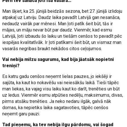
Pērn tev sanāca ļoti īsa vasara…
Man šķiet, ka 25. jūnijā beidzās sezona, bet 27. jūnijā izlidoju
atpakaļ uz Latviju. Daudz laika pavadīt Latvijā gan nesanāca,
nedaudz vairāk par mēnesi. Man ļoti patīk šeit būt, tās ir
mājas, un māju nevar būt par daudz. Vienmēr, kad esmu
Latvijā, ļoti izbaudu šo laiku un tiešām cenšos to pavadīt pēc
iespējas kvalitatīvāk. Ir ļoti patīkami šeit būt, un vismaz man
vasarās negribas braukt nekādos citos ceļojumos.
Vai nebija milzu sagurums, kad bija jāatsāk nopietni
treniņi?
Es katru gadu cenšos neņemt lielas pauzes, jo iekšēji ir
sajūta, ka kaut ko nokavēšu vai neiesākšu laikā. Tieši tāpēc
man liekas, ka vajag visu laiku kaut ko darīt, trenēties un būt
uz ledus. Vienmēr esmu atpūties nedēļu, maksimums, divas,
pirms atsāku trenēties. Ja neko nedaru ilgāk, galvā nāk
domas, ka nepietiks laika sagatavoties, tāpēc cenšos
neņemt garu pauzi.
Tad pieņemu, ka tev nebija ilgu pārdomu, vai šogad