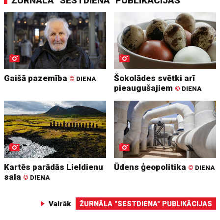
ŽURNĀLA "SESTDIENA" PUBLIKĀCIJAS
Gaišā pazemība
Šokolādes svētki arī
©
DIENA
pieaugušajiem
©
DIENA
Kartēs parādās Lieldienu
Ūdens ģeopolitika
©
DIENA
sala
©
DIENA
Vairāk
ŽURNĀLA "SESTDIENA" PUBLIKĀCIJAS