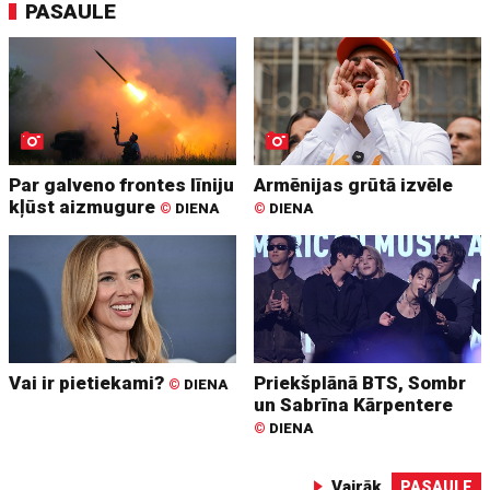
PASAULE
Par galveno frontes līniju
Armēnijas grūtā izvēle
kļūst aizmugure
©
DIENA
©
DIENA
Vai ir pietiekami?
Priekšplānā BTS, Sombr
©
DIENA
un Sabrīna Kārpentere
©
DIENA
Vairāk
PASAULE