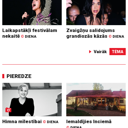
Laikapstākļi festivālam
Zvaigžņu salidojums
nekaitē
grandiozās kāzās
©
DIENA
©
DIENA
Vairāk
TĒMA
PIEREDZE
Himna mīlestībai
Iemaldījies Inciemā
©
DIENA
©
DIENA