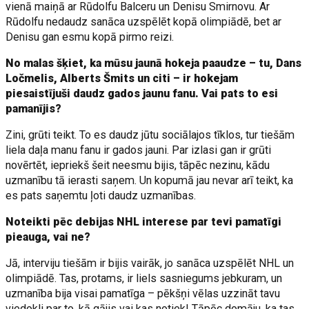
vienā maiņā ar Rūdolfu Balceru un Denisu Smirnovu. Ar
Rūdolfu nedaudz sanāca uzspēlēt kopā olimpiādē, bet ar
Denisu gan esmu kopā pirmo reizi.
No malas šķiet, ka mūsu jaunā hokeja paaudze – tu, Dans
Ločmelis, Alberts Šmits un citi – ir hokejam
piesaistījuši daudz gados jaunu fanu. Vai pats to esi
pamanījis?
Zini, grūti teikt. To es daudz jūtu sociālajos tīklos, tur tiešām
liela daļa manu fanu ir gados jauni. Par izlasi gan ir grūti
novērtēt, iepriekš šeit neesmu bijis, tāpēc nezinu, kādu
uzmanību tā ierasti saņem. Un kopumā jau nevar arī teikt, ka
es pats saņemtu ļoti daudz uzmanības.
Noteikti pēc debijas NHL interese par tevi pamatīgi
pieauga, vai ne?
Jā, interviju tiešām ir bijis vairāk, jo sanāca uzspēlēt NHL un
olimpiādē. Tas, protams, ir liels sasniegums jebkuram, un
uzmanība bija visai pamatīga – pēkšņi vēlas uzzināt tavu
viedokli par to, kā gājis vai kas notiek! Tāpēc domāju, ka tas