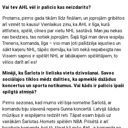
Vai tev AHL vēl ir palicis kas neizdarīts?
Protams, pirms gada tikām līdz finālam, un joprojām gribētos
arī vinnēt to kausu! Vienlaikus zinu, ka AHL ir līga, kurā
attīsties, spēlē, cīnies par vietu NHL sastāvā. Man jau nekas
nav beidzies, tas notiek joprojām. Šajā līgā man deva iespēju.
Treneris, komanda, līga – visi man ļoti palīdzēja iejusties un
sākt karjeru NHL, tāpēc domāju, ka īsti nekā nepabeigta nav.
Visiem sapnis ir spēlēt NHL ar labākajiem spēlētājiem, to
vēlos darīt arī es!
Minēji, ka Šarlota ir lieliska vieta dzīvošanai. Savos
sociālajos tīklos mēdz dalīties, ka apmeklē dažādus
koncertus un sporta notikumus. Vai kāds ir palicis īpaši
spilgtā atmiņā?
Pirms sezonas, kad mums vēl bija nometne Šarlotā, ar
komandu biju slavenā repera Gunna koncertā. Latvijā šādus
mūziķus ir iespējams redzēt reti. Tāpat esam bijuši uz
vairākām Šarlotas
Hornets
spēlēm NBA. Pilsētā ir arī
beisbola komanda, bet tā, tāpat kā mēs AHL, ir komanda no