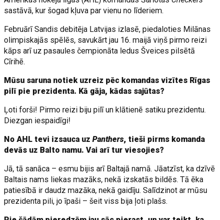
sastāvā, kur šogad kļuva par vienu no līderiem.
Februārī Sandis debitēja Latvijas izlasē, piedaloties Milānas
olimpiskajās spēlēs, savukārt jau 16. maijā viņš pirmo reizi
kāps arī uz pasaules čempionāta ledus Šveices pilsētā
Cīrihē.
Mūsu saruna notiek uzreiz pēc komandas vizītes Rīgas
pilī pie prezidenta. Kā gāja, kādas sajūtas?
Ļoti forši! Pirmo reizi biju pilī un klātienē satiku prezidentu.
Diezgan iespaidīgi!
No AHL tevi izsauca uz
Panthers
, tieši pirms komanda
devās uz Balto namu. Vai arī tur viesojies?
Jā, tā sanāca – esmu bijis arī Baltajā namā. Jāatzīst, ka dzīvē
Baltais nams liekas mazāks, nekā izskatās bildēs. Tā ēka
patiesībā ir daudz mazāka, nekā gaidīju. Salīdzinot ar mūsu
prezidenta pili, jo īpaši – šeit viss bija ļoti plašs.
Pie šādām pieredzēm jau sāc pierast, un var teikt, ka