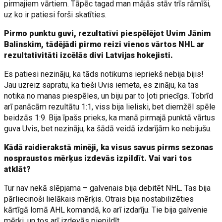
pirmajiem vārtiem. Tāpēc tagad man mājās stāv trīs rāmīši,
uz ko ir patiesi forši skatīties.
Pirmo punktu guvi, rezultatīvi piespēlējot Uvim Jānim
Balinskim, tādējādi pirmo reizi vienos vārtos NHL ar
rezultativitāti izcēlās divi Latvijas hokejisti.
Es patiesi nezināju, ka tāds notikums iepriekš nebija bijis!
Jau uzreiz sapratu, ka tieši Uvis iemeta, es zināju, ka tas
notika no manas piespēles, un biju par to ļoti priecīgs. Tobrīd
arī panācām rezultātu 1:1, viss bija lieliski, bet diemžēl spēle
beidzās 1:9. Bija īpašs prieks, ka manā pirmajā punktā vārtus
guva Uvis, bet nezināju, ka šādā veidā izdarījām ko nebijušu.
Kādā raidierakstā minēji, ka visus savus pirms sezonas
nospraustos mērķus izdevās izpildīt. Vai vari tos
atklāt?
Tur nav nekā slēpjama – galvenais bija debitēt NHL. Tas bija
pārliecinoši lielākais mērķis. Otrais bija nostabilizēties
kārtīgā lomā AHL komandā, ko arī izdarīju. Tie bija galvenie
mērķi, un tos arī izdevās piepildīt.