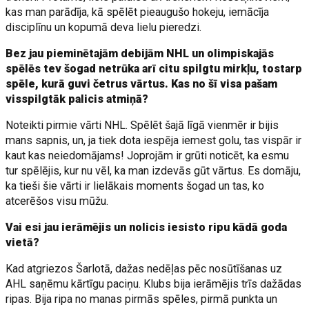
kas man parādīja, kā spēlēt pieaugušo hokeju, iemācīja
disciplīnu un kopumā deva lielu pieredzi.
Bez jau pieminētajām debijām NHL un olimpiskajās
spēlēs tev šogad netrūka arī citu spilgtu mirkļu, tostarp
spēle, kurā guvi četrus vārtus. Kas no šī visa pašam
visspilgtāk palicis atmiņā?
Noteikti pirmie vārti NHL. Spēlēt šajā līgā vienmēr ir bijis
mans sapnis, un, ja tiek dota iespēja iemest golu, tas vispār ir
kaut kas neiedomājams! Joprojām ir grūti noticēt, ka esmu
tur spēlējis, kur nu vēl, ka man izdevās gūt vārtus. Es domāju,
ka tieši šie vārti ir lielākais moments šogad un tas, ko
atcerēšos visu mūžu.
Vai esi jau ierāmējis un nolicis iesisto ripu kādā goda
vietā?
Kad atgriezos Šarlotā, dažas nedēļas pēc nosūtīšanas uz
AHL saņēmu kārtīgu paciņu. Klubs bija ierāmējis trīs dažādas
ripas. Bija ripa no manas pirmās spēles, pirmā punkta un