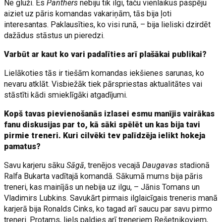
Ne gluži. Es
Panthers
nebiju tik ilgi, taču vienlaikus paspēju
aiziet uz pāris komandas vakariņām, tās bija ļoti
interesantas. Paklausīties, ko visi runā, – bija lieliski dzirdēt
dažādus stāstus un pieredzi.
Varbūt ar kaut ko vari padalīties arī plašākai publikai?
Lielākoties tās ir tiešām komandas iekšienes sarunas, ko
nevaru atklāt. Visbiežāk tiek pārspriestas aktualitātes vai
stāstīti kādi smieklīgāki atgadījumi.
Kopš tavas pievienošanās izlasei esmu manījis vairākas
fanu diskusijas par to, kā sāki spēlēt un kas bija tavi
pirmie treneri. Kuri cilvēki tev palīdzēja ielikt hokeja
pamatus?
Savu karjeru sāku
Sāgā
, trenējos vecajā
Daugavas
stadionā
Ralfa Bukarta vadītajā komandā. Sākumā mums bija pāris
treneri, kas mainījās un nebija uz ilgu, – Jānis Tomans un
Vladimirs Lubkins. Savukārt pirmais ilglaicīgais treneris manā
karjerā bija Ronalds Cinks, ko tagad arī saucu par savu pirmo
treneri. Protams, liels paldies arī treneriem Rešetņikoviem,