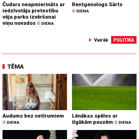
Čudars neapmierināts ar
Rentgenologs Sārts
iedzīvotāju pretestību
©
DIENA
vēja parku izvēršanai
viņu novados
©
DIENA
Vairāk
POLITIKA
TĒMA
Audums bez netīrumiem
Lēnākas spēles ar
ilgākām pauzēm
©
DIENA
©
DIENA