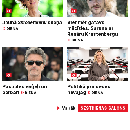
Jaunā
Skroderdienu
skaņa
Vienmēr gatavs
mācīties. Saruna ar
©
DIENA
Renāru Krastenbergu
©
DIENA
Pasaules eņģeļi un
Politikā princeses
barbari
nevajag
©
DIENA
©
DIENA
Vairāk
SESTDIENAS SALONS