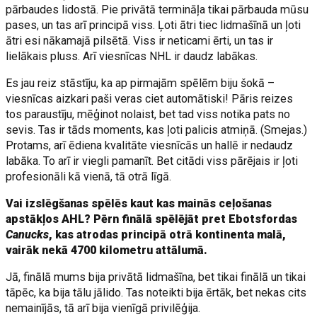
pārbaudes lidostā. Pie privātā termināļa tikai pārbauda mūsu
pases, un tas arī principā viss. Ļoti ātri tiec lidmašīnā un ļoti
ātri esi nākamajā pilsētā. Viss ir neticami ērti, un tas ir
lielākais pluss. Arī viesnīcas NHL ir daudz labākas.
Es jau reiz stāstīju, ka ap pirmajām spēlēm biju šokā –
viesnīcas aizkari paši veras ciet automātiski! Pāris reizes
tos paraustīju, mēģinot nolaist, bet tad viss notika pats no
sevis. Tas ir tāds moments, kas ļoti palicis atmiņā. (Smejas.)
Protams, arī ēdiena kvalitāte viesnīcās un hallē ir nedaudz
labāka. To arī ir viegli pamanīt. Bet citādi viss pārējais ir ļoti
profesionāli kā vienā, tā otrā līgā.
Vai izslēgšanas spēlēs kaut kas mainās ceļošanas
apstākļos AHL? Pērn finālā spēlējāt pret Ebotsfordas
Canucks
, kas atrodas principā otrā kontinenta malā,
vairāk nekā 4700 kilometru attālumā.
Jā, finālā mums bija privātā lidmašīna, bet tikai finālā un tikai
tāpēc, ka bija tālu jālido. Tas noteikti bija ērtāk, bet nekas cits
nemainījās, tā arī bija vienīgā privilēģija.