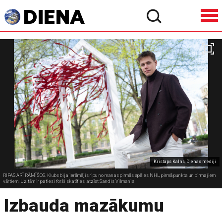
Kristaps Kalns, Dienas mediji
RIPAS ARĪ RĀMĪŠOS. Klubs bija ierāmējis ripu no manas pirmās spēles NHL, pirmā punkta un pirmajiem
vārtiem. Uz tām ir patiesi forši skatīties, atzīst Sandis Vilmanis
Izbauda mazākumu