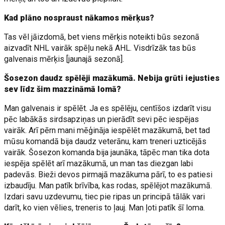
Kad plāno nospraust nākamos mērķus?
Tas vēl jāizdomā, bet viens mērķis noteikti būs sezonā
aizvadīt NHL vairāk spēļu nekā AHL. Visdrīzāk tas būs
galvenais mērķis [jaunajā sezonā].
Šosezon daudz spēlēji mazākumā. Nebija grūti iejusties
sev līdz šim mazzināmā lomā?
Man galvenais ir spēlēt. Ja es spēlēju, centīšos izdarīt visu
pēc labākās sirdsapziņas un pierādīt sevi pēc iespējas
vairāk. Arī pērn mani mēģināja iespēlēt mazākumā, bet tad
mūsu komandā bija daudz veterānu, kam treneri uzticējās
vairāk. Šosezon komanda bija jaunāka, tāpēc man tika dota
iespēja spēlēt arī mazākumā, un man tas diezgan labi
padevās. Bieži devos pirmajā mazākuma pārī, to es patiesi
izbaudīju. Man patīk brīvība, kas rodas, spēlējot mazākumā.
Izdari savu uzdevumu, tiec pie ripas un principā tālāk vari
darīt, ko vien vēlies, treneris to ļauj. Man ļoti patīk šī loma.