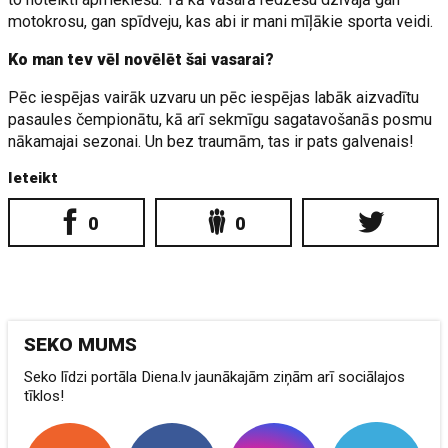
motokrosu, gan spīdveju, kas abi ir mani mīļākie sporta veidi.
Ko man tev vēl novēlēt šai vasarai?
Pēc iespējas vairāk uzvaru un pēc iespējas labāk aizvadītu
pasaules čempionātu, kā arī sekmīgu sagatavošanās posmu
nākamajai sezonai. Un bez traumām, tas ir pats galvenais!
Ieteikt
0
0
SEKO MUMS
Seko līdzi portāla Diena.lv jaunākajām ziņām arī sociālajos
tīklos!