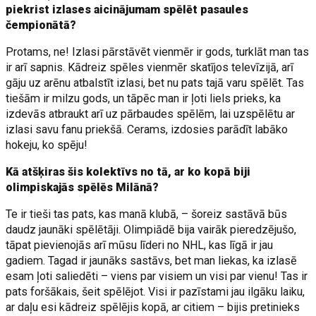
piekrist izlases aicinājumam spēlēt pasaules
čempionātā?
Protams, ne! Izlasi pārstāvēt vienmēr ir gods, turklāt man tas
ir arī sapnis. Kādreiz spēles vienmēr skatījos televīzijā, arī
gāju uz arēnu atbalstīt izlasi, bet nu pats tajā varu spēlēt. Tas
tiešām ir milzu gods, un tāpēc man ir ļoti liels prieks, ka
izdevās atbraukt arī uz pārbaudes spēlēm, lai uzspēlētu ar
izlasi savu fanu priekšā. Cerams, izdosies parādīt labāko
hokeju, ko spēju!
Kā atšķiras šis kolektīvs no tā, ar ko kopā biji
olimpiskajās spēlēs Milānā?
Te ir tieši tas pats, kas manā klubā, – šoreiz sastāvā būs
daudz jaunāki spēlētāji. Olimpiādē bija vairāk pieredzējušo,
tāpat pievienojās arī mūsu līderi no NHL, kas līgā ir jau
gadiem. Tagad ir jaunāks sastāvs, bet man liekas, ka izlasē
esam ļoti saliedēti – viens par visiem un visi par vienu! Tas ir
pats foršākais, šeit spēlējot. Visi ir pazīstami jau ilgāku laiku,
ar daļu esi kādreiz spēlējis kopā, ar citiem – bijis pretinieks