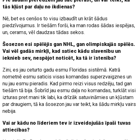
tās kļūst par daļu no ikdienas?
Nē, bet es cenšos to visu izbaudīt un krāt šādus
piedzīvojumus. Ir tiešām forši, ka man rodas šādas iespējas,
un, cerams, vēl daudzas tādas sekos.
Šosezon esi spēlējis gan NHL, gan olimpiskajās spēlēs.
Vai vēl gadās mirkļi, kad satiec kādu slavenību un
ieknieb sev, nespējot noticēt, ka tā ir īstenība?
Zini, es jau ceturto gadu esmu Floridas sistēmā. Katrā
nometnē esmu saticis visas komandas superzvaigznes un
nu jau esmu pieradis. Kad pirmo reizi visus redzēju, tad gan
tiešām tā bija. Šobrīd jau esmu daļa no komandas, turklāt visi
izturas pret mani tik labi, ka drīzāk satuvināmies un kļūstam
par draugiem, tā ka šosezon jau var teikt, ka šādu mirkļu vairs
nebija.
Vai ar kādu no līderiem tev ir izveidojušās īpaši tuvas
attiecības?