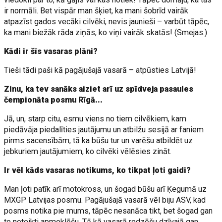
ir normāli. Bet vispār man šķiet, ka mani šobrīd vairāk
atpazīst gados vecāki cilvēki, nevis jaunieši – varbūt tāpēc,
ka mani biežāk rāda ziņās, ko viņi vairāk skatās! (Smejas.)
Kādi ir šīs vasaras plāni?
Tieši tādi paši kā pagājušajā vasarā – atpūsties Latvijā!
Zinu, ka tev sanāks aiziet arī uz spīdveja pasaules
čempionāta posmu Rīgā...
Jā, un, starp citu, esmu viens no tiem cilvēkiem, kam
piedāvāja piedalīties jautājumu un atbilžu sesijā ar faniem
pirms sacensībām, tā ka būšu tur un varēšu atbildēt uz
jebkuriem jautājumiem, ko cilvēki vēlēsies zināt.
Ir vēl kāds vasaras notikums, ko tikpat ļoti gaidi?
Man ļoti patīk arī motokross, un šogad būšu arī Ķegumā uz
MXGP Latvijas posmu. Pagājušajā vasarā vēl biju ASV, kad
posms notika pie mums, tāpēc nesanāca tikt, bet šogad gan
to noteikti apmeklēšu. Tā kā vasarā redzēšu dzīvajā gan