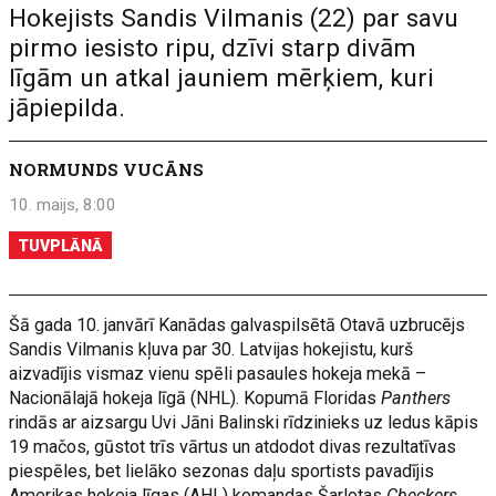
Hokejists Sandis Vilmanis (22) par savu
pirmo iesisto ripu, dzīvi starp divām
līgām un atkal jauniem mērķiem, kuri
jāpiepilda.
NORMUNDS VUCĀNS
10. maijs, 8:00
TUVPLĀNĀ
Šā gada 10. janvārī Kanādas galvaspilsētā Otavā uzbrucējs
Sandis Vilmanis kļuva par 30. Latvijas hokejistu, kurš
aizvadījis vismaz vienu spēli pasaules hokeja mekā –
Nacionālajā hokeja līgā (NHL). Kopumā Floridas
Panthers
rindās ar aizsargu Uvi Jāni Balinski rīdzinieks uz ledus kāpis
19 mačos, gūstot trīs vārtus un atdodot divas rezultatīvas
piespēles, bet lielāko sezonas daļu sportists pavadījis
Amerikas hokeja līgas (AHL) komandas Šarlotas
Checkers