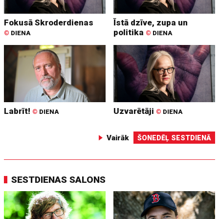
Fokusā Skroderdienas
Īstā dzīve, zupa un
politika
©
DIENA
©
DIENA
Labrīt!
Uzvarētāji
©
DIENA
©
DIENA
Vairāk
ŠONEDĒĻ SESTDIENĀ
SESTDIENAS SALONS