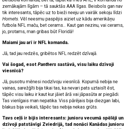
zemākajām līgām – tā sauktās AAA līgas. Beisbols gan nav
tik interesants, tāpēc uz to bieži neeju un vairāk sekoju līdzi
Hornets
. Vēl neesmu paspējis aiziet uz kādu amerikāņu
futbola NFL maču, bet cerams... Kaut gan nezinu, vai cerams,
jo, protams, man gribas būt Floridā!
Maiami jau arī ir NFL komanda.
Jā, tad jau redzēs, gribētos NFL redzēt dzīvajā.
Vai šogad, esot
Panthers
sastāvā, visu laiku dzīvoji
viesnīcā?
Jā, pusotru mēnesi nodzīvoju viesnīcā. Kopumā nebija ne
vainas, sarežģīti bija tikai tas, ka nevari pats uztaisīt ēst,
tāpēc visu laiku ir kaut kur jāiet ārā vai jāpasūta ar piegādi.
Tas vienīgais man nepatika. Viss pārējais bija diezgan labi,
blakus bija veikali, tāpēc tas nebija nekas grūts.
Tavs ceļš ir bijis interesants: junioru vecumā spēlēji un
dzīvoji patstāvīgi Zviedrijā, tad nonāci Kanādas junioru