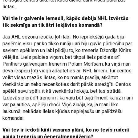
lietas.
Vai tie ir galvenie iemesli, kāpēc debija NHL izvērtās
tik sekmīga un tik ātri iekļāvies komandā?
Jau AHL sezonu iesāku ļoti labi. No iepriekšējā gada biju
paņēmis visu, par ko tikko runāju, arī biju guvis pārliecību par
saviem spēkiem un labi pildīju to, ko treneris Džordijs Kinīrs
vēlējās. Liels paldies viņam, bet tikpat liels paldies arī
Panthers galvenajam trenerim Polam Morīsam, ka viņš man
deva iespēju ļoti viegli adaptēties arī NHL līmenī. Tur centos
veikt visas mazās lietas, ko no manis prasīja, atkārtot
vienkāršo un neko necenšoties darīt pārāk sarežģīti. Centos
spēlēt savu spēli, it kā vienkāršu hokeju, bet tas strādā.
Izdevās pierādīt trenerim, ka varu būt šajā līmenī, ka uz mani
var paļauties, spēlēju droši. Viņš zināja, ka, ja mani liks
laukumā, nekādas lielas kļūdas nepieļaušu un palīdzēšu
komandai.
Vai tev ir iedoti kādi vasaras plāni, ko no tevis rudenī
gaida treneris un ģenerālmenedžeris?