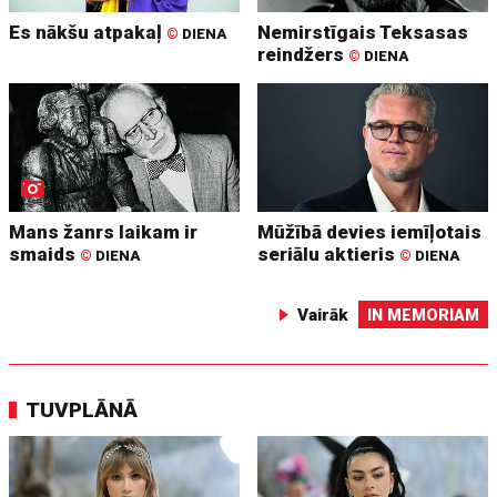
Es nākšu atpakaļ
Nemirstīgais Teksasas
©
DIENA
reindžers
©
DIENA
Mans žanrs laikam ir
Mūžībā devies iemīļotais
smaids
seriālu aktieris
©
DIENA
©
DIENA
Vairāk
IN MEMORIAM
TUVPLĀNĀ