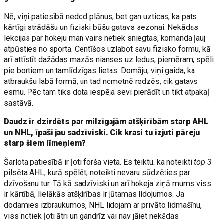
Nē, viņi patiesībā nedod plānus, bet gan uzticas, ka pats
kārtīgi strādāšu un fiziski būšu gatavs sezonai. Nekādas
lekcijas par hokeju man vairs netiek sniegtas, komanda ļauj
atpūsties no sporta. Centīšos uzlabot savu fizisko formu, kā
arī attīstīt dažādas mazās nianses uz ledus, piemēram, spēli
pie bortiem un tamlīdzīgas lietas. Domāju, viņi gaida, ka
atbraukšu labā formā, un tad nometnē redzēs, cik gatavs
esmu. Pēc tam tiks dota iespēja sevi pierādīt un tikt atpakaļ
sastāvā.
Daudz ir dzirdēts par milzīgajām atšķirībām starp AHL
un NHL, īpaši jau sadzīviski. Cik krasi tu izjuti pāreju
starp šiem līmeņiem?
Šarlota patiesībā ir ļoti forša vieta. Es teiktu, ka noteikti
top 3
pilsēta AHL, kurā spēlēt, noteikti nevaru sūdzēties par
dzīvošanu tur. Tā kā sadzīviski un arī hokeja ziņā mums viss
ir kārtībā, lielākās atšķirības ir jūtamas lidojumos. Ja
dodamies izbraukumos, NHL lidojam ar privāto lidmašīnu,
viss notiek ļoti ātri un gandrīz vai nav jāiet nekādas