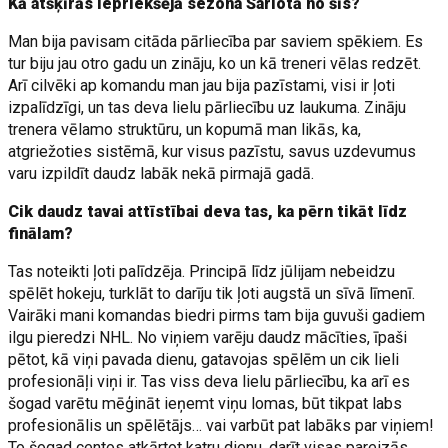
Kā atšķīrās iepriekšējā sezona Šarlotā no šīs?
Man bija pavisam citāda pārliecība par saviem spēkiem. Es
tur biju jau otro gadu un zināju, ko un kā treneri vēlas redzēt.
Arī cilvēki ap komandu man jau bija pazīstami, visi ir ļoti
izpalīdzīgi, un tas deva lielu pārliecību uz laukuma. Zināju
trenera vēlamo struktūru, un kopumā man likās, ka,
atgriežoties sistēmā, kur visus pazīstu, savus uzdevumus
varu izpildīt daudz labāk nekā pirmajā gadā.
Cik daudz tavai attīstībai deva tas, ka pērn tikāt līdz
finālam?
Tas noteikti ļoti palīdzēja. Principā līdz jūlijam nebeidzu
spēlēt hokeju, turklāt to darīju tik ļoti augstā un sīvā līmenī.
Vairāki mani komandas biedri pirms tam bija guvuši gadiem
ilgu pieredzi NHL. No viņiem varēju daudz mācīties, īpaši
pētot, kā viņi pavada dienu, gatavojas spēlēm un cik lieli
profesionāļi viņi ir. Tas viss deva lielu pārliecību, ka arī es
šogad varētu mēģināt ieņemt viņu lomas, būt tikpat labs
profesionālis un spēlētājs… vai varbūt pat labāks par viņiem!
To šogad centos atkārtot katru dienu, darīt visas pareizās