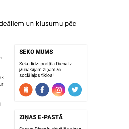
 ideāliem un klusumu pēc
SEKO MUMS
a
Seko līdzi portāla Diena.lv
jaunākajām ziņām arī
sociālajos tīklos!
āk
ur
i
!
ZIŅAS E-PASTĀ