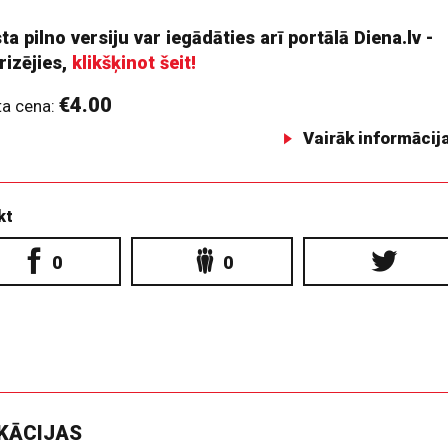
ta pilno versiju var iegādāties arī portālā Diena.lv -
rizējies,
klikšķinot šeit!
€4.00
ta cena:
Vairāk informācij
kt
0
0
IKĀCIJAS