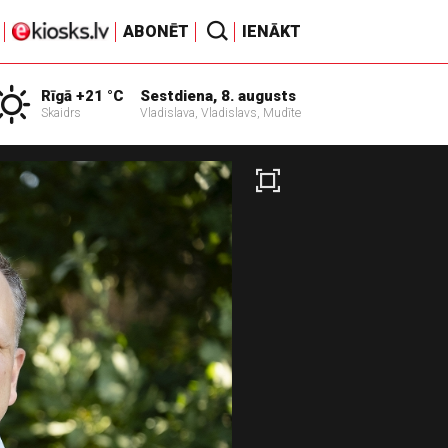
ABONĒT
IENĀKT
Rīgā +21 °C
Sestdiena, 8. augusts
Skaidrs
Vladislava, Vladislavs, Mudīte