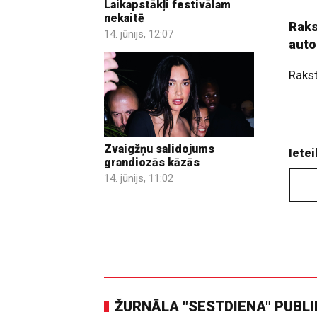
Laikapstākļi festivālam
nekaitē
Raks
14. jūnijs, 12:07
auto
Raks
Zvaigžņu salidojums
Ietei
grandiozās kāzās
14. jūnijs, 11:02
ŽURNĀLA "SESTDIENA" PUBL