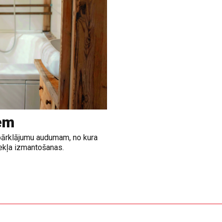
em
a pārklājumu audumam, no kura
zekļa izmantošanas.