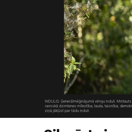
INDULIS. Ģenerālmēģinājumā vēroju Induli. Mintauts ve
rainiskā dzimtenes mīlestība, tauta, taisnība, demok
ziņā jākļūst par tādu Induli