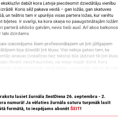
ti ekskluzīvi dabūt kora
Latvija
piecdesmit dziedātāju vienību
 izrādē. Koris sēž pakava veidā – gan ložās, gan skatuves
šā, un teātris tam ir upurējis visas partera ložas, kur varētu
t biļetes. Ir svarīgi, ka kora skaņa no paaugstinātajām ložā
āri parterā sēdošo galvām, nevis tieši ausī. Arī abos balkono
ir labi dzirdams.
kais izaicinājums šiem profesionālajiem un ļoti jūtīgajiem
ātājiem bija dziedāt ļoti klusu. Viņi nebija gatavi tam, ka
ntās ainavas (vokalīzes bez teksta) būs jādzied tik ļoti klus
«ppp» līmenī, neuztraucoties, vai viņus vispār dzird. Kora
inieki gribēja muzicēt, taisīt lielāku
crescendo
, bet es aicinā
iet tikai sevī, daudz trauslāk, nevis kā koncertzālēs. Jūs to
 atļauties. Un tad notika šī saslēgšanās, teātra maģija, kurā
ri un koris viens otru brīnišķīgi papildina.
 rakstu lasiet žurnāla
SestDiena
26. septembra - 2.
bra numurā! Ja vēlaties žurnāla saturu turpmāk lasīt
ātā formātā, to iespējams abonēt
ŠEIT
!