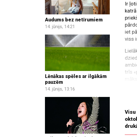
Ir ļo
katrā
priek
Audums bez netīrumiem
pārdo
14. jūnijs, 14:21
iet p
viss 
Lielā
dzied
ambie
trīs 
Lēnākas spēles ar ilgākām
māksl
pauzēm
dzied
14. jūnijs, 13:16
varat
aktie
Visu
okto
druk