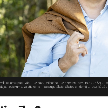
lk uz savu pusi, vāci – uz savu. Mīlestība - uz dzimteni, savu tautu un Āriju - ko
rātija, tiesiskums, valstiskums ir tas augstākais. Skatos un domāju: redz, kādā s