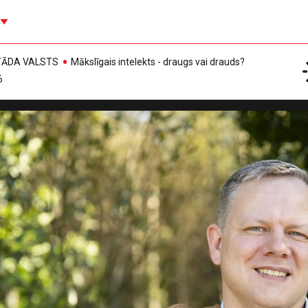
, TĀDA VALSTS
Mākslīgais intelekts - draugs vai drauds?
6