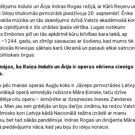
udējums
Indulis un Ārija
Indras Rogas režijā, ar Kārli Reijeru u
 Siliņu titullomās pirmizrādi piedzīvoja 20. septembrī. Ērika
valda mūzika un tās skanējums dzīvā Valsts akadēmiskā ko
ja
izpildījumā ir šīs izrādes īpaša vērtība. Lugas notikumi
ās Embotes pilī un tās apkārtnē kūru brīvības kara laikā, ap
–1244. gadu, un zīmīgi sasaucas ar šodienu, kad mums tik
plosās Krievijas sāktais karš Ukrainā un pasauli atkal satrici
litiskais tirgus.
mājos, ka Raiņa
Indulis un Ārija
ir operas vēriena cienīgs
s.
o pēc manas operas Augļu koks ir Jāzeps pirmizrādes Latvij
nālajā operā ieminējās režisore Māra Ķimele, taču dzīve
ēlēja citu operu –
Iemūrētie
ar dzejnieces Ineses Zanderes
tu. Man jau sen gribējās un biju darījis zināmu, ka redzu Vals
ēmisko kori
Latvija
kādā Nacionālā teātra izrādē ar manu
u, bet tad sākās pandēmija. Indras Rogas un diriģenta Mār
 piedāvājums nāca, kad jau biju šo ideju noracis.