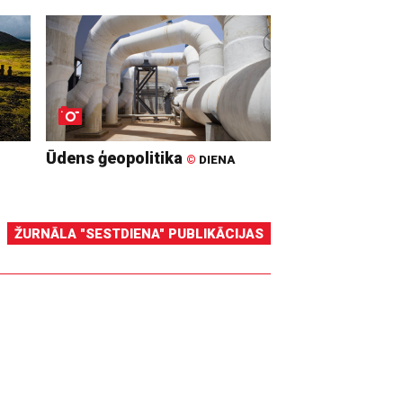
Ūdens ģeopolitika
©
DIENA
ŽURNĀLA "SESTDIENA" PUBLIKĀCIJAS