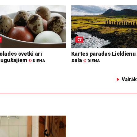
lādes svētki arī
Kartēs parādās Lieldienu
augušajiem
sala
©
DIENA
©
DIENA
Vairāk