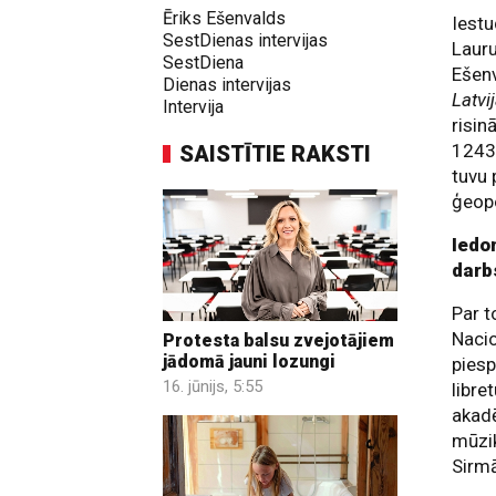
Ēriks Ešenvalds
Iest
SestDienas intervijas
Lauru
SestDiena
Ešen
Dienas intervijas
Latvi
Intervija
risin
1243.
SAISTĪTIE RAKSTI
tuvu 
ģeopo
Iedo
darb
Par t
Nacio
Protesta balsu zvejotājiem
jādomā jauni lozungi
piesp
16. jūnijs, 5:55
libre
akad
mūzik
Sirmā