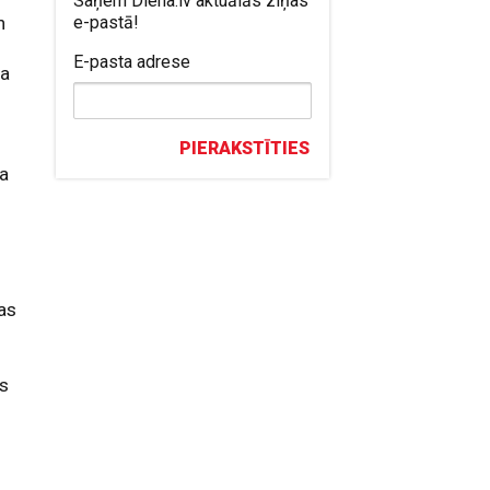
Saņem Diena.lv aktuālās ziņas
n
e-pastā!
E-pasta adrese
ra
PIERAKSTĪTIES
na
as
ts
a