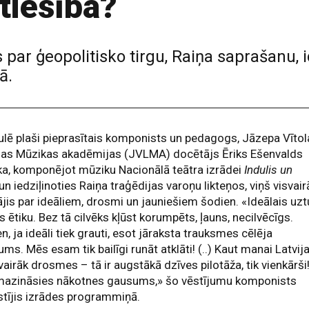
atiesība?
par ģeopolitisko tirgu, Raiņa saprašanu,
ā.
lē plaši pieprasītais komponists un pedagogs, Jāzepa Vītol
ijas Mūzikas akadēmijas (JVLMA) docētājs Ēriks Ešenvalds
 ka, komponējot mūziku Nacionālā teātra izrādei
Indulis un
un iedziļinoties Raiņa traģēdijas varoņu likteņos, viņš visvair
is par ideāliem, drosmi un jauniešiem šodien. «Ideālais uzt
s ētiku. Bez tā cilvēks kļūst korumpēts, ļauns, necilvēcīgs.
n, ja ideāli tiek grauti, esot jāraksta trauksmes cēlēja
ums. Mēs esam tik bailīgi runāt atklāti! (..) Kaut manai Latvija
vairāk drosmes – tā ir augstākā dzīves pilotāža, tik vienkārši
mazināsies nākotnes gausums,» šo vēstījumu komponists
stījis izrādes programmiņā.