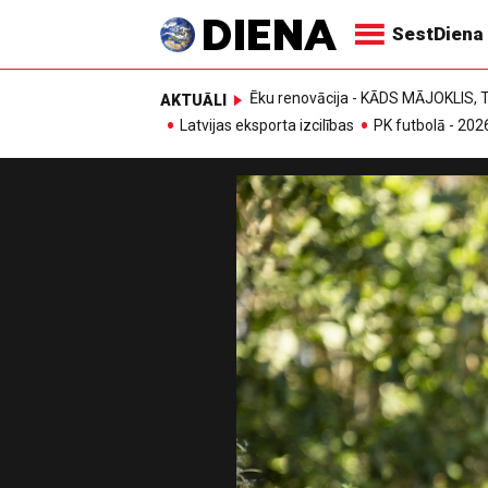
SestDiena
Ēku renovācija - KĀDS MĀJOKLIS
AKTUĀLI
Latvijas eksporta izcilības
PK futbolā - 202