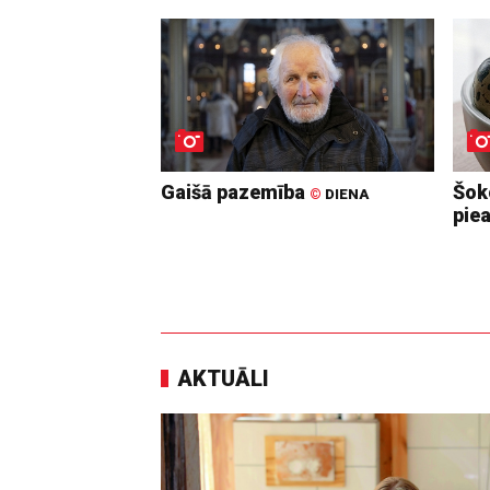
Gaišā pazemība
Šoko
©
DIENA
pie
AKTUĀLI