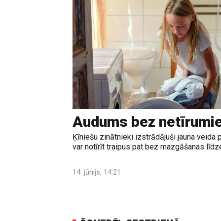
Audums bez netīrumi
Ķīniešu zinātnieki izstrādājuši jauna veid
var notīrīt traipus pat bez mazgāšanas līd
14. jūnijs, 14:21