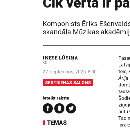
Cik vērta ir p
Komponists Ēriks Ešenvalds 
skandāla Mūzikas akadēmij
INESE LŪSIŅA
Pasau
KDi
Latv
teic,
27. septembris, 2025, 8:00
Ārija
SESTDIENAS SALONS
domāj
tauta
Šodie
Ieteikt rakstu
ziņoj
būtu 
Tad 
TĒMAS
ierak