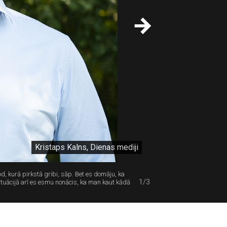
Kristaps Kalns, Dienas mediji
d, kurā pirkstā gribi, sāp. Bet es domāju, ka
1/3
ituācijā arī es esmu nonācis, ka man kaut kādā