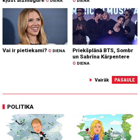
kļūst aizmugure
©
DIENA
©
DIENA
Vai ir pietiekami?
Priekšplānā BTS, Sombr
©
DIENA
un Sabrīna Kārpentere
©
DIENA
Vairāk
PASAULE
POLITIKA