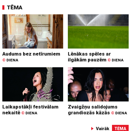
TĒMA
Audums bez netīrumiem
Lēnākas spēles ar
ilgākām pauzēm
©
DIENA
©
DIENA
Laikapstākļi festivālam
Zvaigžņu salidojums
nekaitē
grandiozās kāzās
©
DIENA
©
DIENA
Vairāk
TĒMA