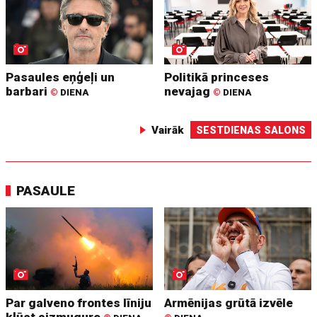
Pasaules eņģeļi un
Politikā princeses
barbari
nevajag
©
DIENA
©
DIENA
Vairāk
SESTDIENAS SALONS
PASAULE
Par galveno frontes līniju
Armēnijas grūtā izvēle