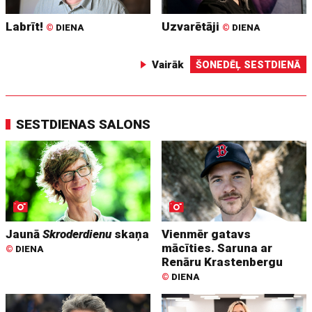
Labrīt!
Uzvarētāji
©
DIENA
©
DIENA
Vairāk
ŠONEDĒĻ SESTDIENĀ
SESTDIENAS SALONS
Jaunā
Skroderdienu
skaņa
Vienmēr gatavs
mācīties. Saruna ar
©
DIENA
Renāru Krastenbergu
©
DIENA