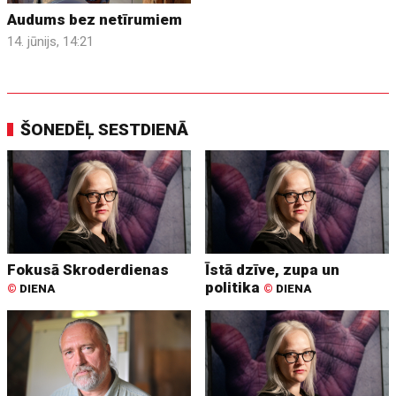
Audums bez netīrumiem
14. jūnijs, 14:21
ŠONEDĒĻ SESTDIENĀ
Fokusā Skroderdienas
Īstā dzīve, zupa un
politika
©
DIENA
©
DIENA