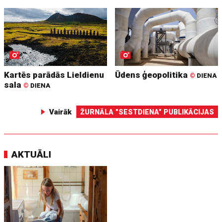
Kartēs parādās Lieldienu
Ūdens ģeopolitika
©
DIENA
sala
©
DIENA
Vairāk
ŽURNĀLA "SESTDIENA" PUBLIKĀCIJAS
AKTUĀLI