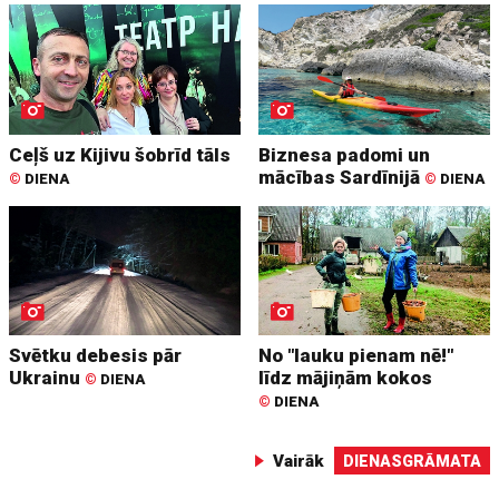
Ceļš uz Kijivu šobrīd tāls
Biznesa padomi un
mācības Sardīnijā
©
DIENA
©
DIENA
Svētku debesis pār
No "lauku pienam nē!"
Ukrainu
līdz mājiņām kokos
©
DIENA
©
DIENA
Vairāk
DIENASGRĀMATA