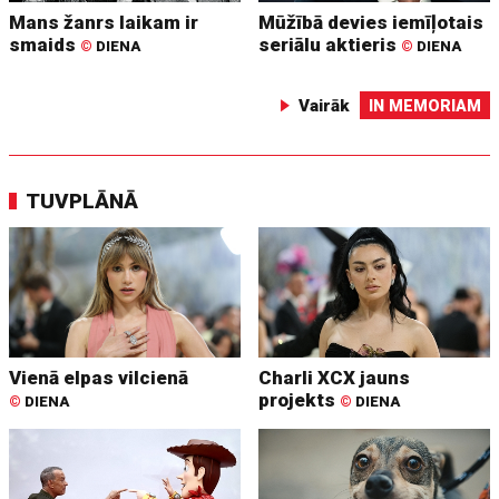
Mans žanrs laikam ir
Mūžībā devies iemīļotais
smaids
seriālu aktieris
©
DIENA
©
DIENA
Vairāk
IN MEMORIAM
TUVPLĀNĀ
Vienā elpas vilcienā
Charli XCX jauns
projekts
©
DIENA
©
DIENA