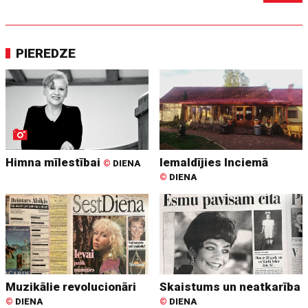
PIEREDZE
Himna mīlestībai
Iemaldījies Inciemā
©
DIENA
©
DIENA
Muzikālie revolucionāri
Skaistums un neatkarība
©
DIENA
©
DIENA