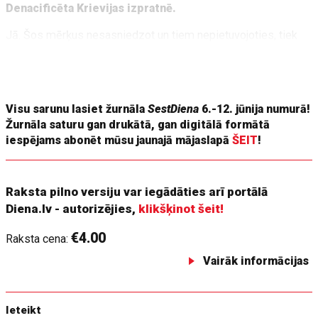
Denacificēta Krievijas izpratnē.
Jā. Šos mērķus nesasniedzot un tiem nepietuvojoties, tiek
ieguldīti anormāli lieli līdzekļi, un ekonomika nespēj to izturēt.
Līdz ar to Ukraina var kļūt (un mums jādara viss, lai tā kļūtu)
par Putina Afganistānu.
Visu sarunu lasiet žurnāla
SestDiena
6.-12. jūnija numurā!
Žurnāla saturu gan drukātā, gan digitālā formātā
iespējams abonēt mūsu jaunajā mājaslapā
ŠEIT
!
Raksta pilno versiju var iegādāties arī portālā
Diena.lv - autorizējies,
klikšķinot šeit!
€4.00
Raksta cena:
Vairāk informācijas
Ieteikt