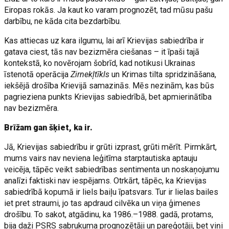
Eiropas rokās. Ja kaut ko varam prognozēt, tad mūsu pašu
darbību, ne kāda cita bezdarbību.
Kas attiecas uz kara ilgumu, lai arī Krievijas sabiedrība ir
gatava ciest, tās nav bezizmēra ciešanas – it īpaši tajā
kontekstā, ko novērojam šobrīd, kad notikusi Ukrainas
īstenotā operācija
Zirnekļtīkls
un Krimas tilta spridzināšana,
iekšējā drošība Krievijā samazinās. Mēs nezinām, kas būs
pagrieziena punkts Krievijas sabiedrībā, bet apmierinātība
nav bezizmēra.
Brīžam gan šķiet, ka ir.
Jā, Krievijas sabiedrību ir grūti izprast, grūti mērīt. Pirmkārt,
mums vairs nav neviena leģitīma starptautiska aptauju
veicēja, tāpēc veikt sabiedrības sentimenta un noskaņojumu
analīzi faktiski nav iespējams. Otrkārt, tāpēc, ka Krievijas
sabiedrībā kopumā ir liels baiļu īpatsvars. Tur ir lielas bailes
iet pret straumi, jo tas apdraud cilvēka un viņa ģimenes
drošību. To sakot, atgādinu, ka 1986.–1988. gadā, protams,
bija daži PSRS sabrukuma prognozētāji un pareģotāji, bet viņi