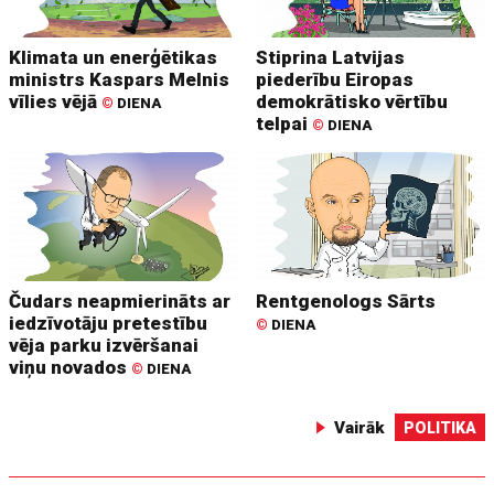
Klimata un enerģētikas
Stiprina Latvijas
ministrs Kaspars Melnis
piederību Eiropas
vīlies vējā
demokrātisko vērtību
©
DIENA
telpai
©
DIENA
Čudars neapmierināts ar
Rentgenologs Sārts
iedzīvotāju pretestību
©
DIENA
vēja parku izvēršanai
viņu novados
©
DIENA
Vairāk
POLITIKA