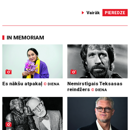
Vairāk
PIEREDZE
IN MEMORIAM
Es nākšu atpakaļ
Nemirstīgais Teksasas
©
DIENA
reindžers
©
DIENA