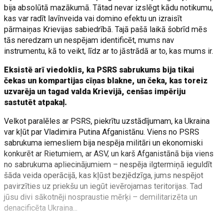
bija absolūtā mazākumā. Tātad nevar izslēgt kādu notikumu,
kas var radīt lavīnveida vai domino efektu un izraisīt
pārmaiņas Krievijas sabiedrībā. Tajā pašā laikā šobrīd mēs
tās neredzam un nespējam identificēt, mums nav
instrumentu, kā to veikt, līdz ar to jāstrādā ar to, kas mums ir.
Eksistē arī viedoklis, ka PSRS sabrukums bija tikai
čekas un kompartijas cīņas blakne, un čeka, kas toreiz
uzvarēja un tagad valda Krievijā, cenšas impēriju
sastutēt atpakaļ.
Velkot paralēles ar PSRS, piekrītu uzstādījumam, ka Ukraina
var kļūt par Vladimira Putina Afganistānu. Viens no PSRS
sabrukuma iemesliem bija nespēja militāri un ekonomiski
konkurēt ar Rietumiem, ar ASV, un karš Afganistānā bija viens
no sabrukuma apliecinājumiem – nespēja ilgtermiņā ieguldīt
šāda veida operācijā, kas kļūst bezjēdzīga, jums nespējot
pavirzīties uz priekšu un iegūt ievērojamas teritorijas. Tad
jūsu divi sākotnēji nospraustie mērķi – demilitarizēta un
denacificēta Ukraina...