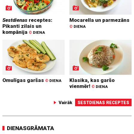
Sestdienas
receptes:
Mocarella un parmezāns
Pikanti zilais un
©
DIENA
kompānija
©
DIENA
Omulīgas garšas
Klasika, kas garšo
©
DIENA
vienmēr!
©
DIENA
Vairāk
SESTDIENAS RECEPTES
DIENASGRĀMATA