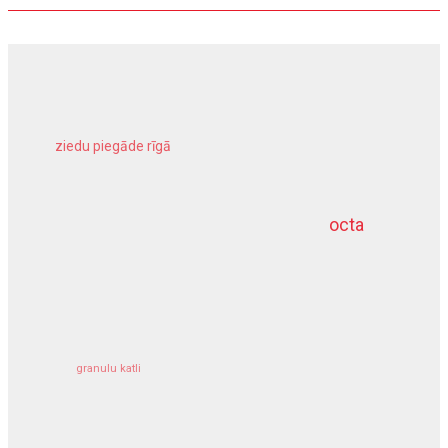
ziedu piegāde rīgā
meliorācijas darbi
octa
dziļurbums
kravu apdrošināšana
granulu katli
siltumsūknis