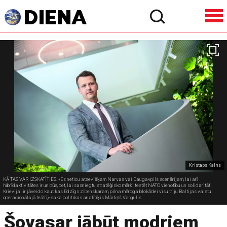
Kristaps Kalns
KĀ TAS VAR IZSKATĪTIES. «Es neticu atsevišķam Narvas vai Daugavpils scenārijam, lai arī
hibrīdaktivitātes ir un būs, bet, lai sasniegtu stratēģisko mērķi testēt NATO vienotību un solidaritāti,
Krievijai ir jāveido kaut kas līdzīgs zibenskaram, pilna mēroga blokādei visu triju Baltijas valstu
operacionālajā teātrī,» saka politikas analītiķis Mārtiņš Vargulis
Šovasar jābūt modriem