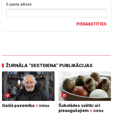
E-pasta adrese
PIERAKSTĪTIES
ŽURNĀLA "SESTDIENA" PUBLIKĀCIJAS
Gaišā pazemība
Šokolādes svētki arī
©
DIENA
pieaugušajiem
©
DIENA