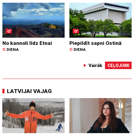
No kannoli līdz Etnai
Piepildīt sapni Ostinā
©
DIENA
©
DIENA
Vairāk
CEĻOJUMI
LATVIJAI VAJAG