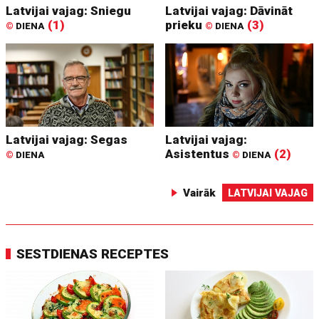
Latvijai vajag: Sniegu
Latvijai vajag: Dāvināt
(1)
prieku
(3)
©
DIENA
©
DIENA
Latvijai vajag: Segas
Latvijai vajag:
Asistentus
(2)
©
DIENA
©
DIENA
Vairāk
LATVIJAI VAJAG
SESTDIENAS RECEPTES