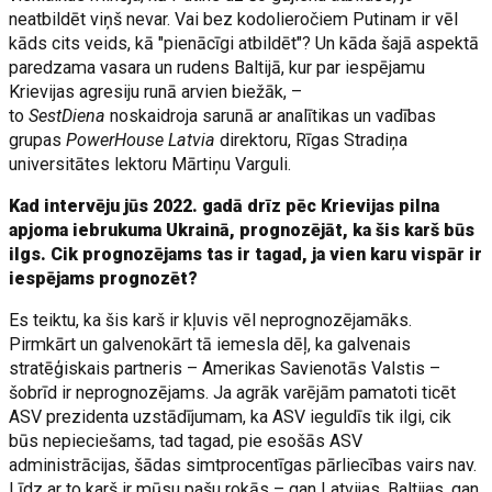
neatbildēt viņš nevar. Vai bez kodolieročiem Putinam ir vēl
kāds cits veids, kā "pienācīgi atbildēt"? Un kāda šajā aspektā
paredzama vasara un rudens Baltijā, kur par iespējamu
Krievijas agresiju runā arvien biežāk, –
to
SestDiena
noskaidroja sarunā ar analītikas un vadības
grupas
PowerHouse Latvia
direktoru, Rīgas Stradiņa
universitātes lektoru Mārtiņu Varguli.
Kad intervēju jūs 2022. gadā drīz pēc Krievijas pilna
apjoma iebrukuma Ukrainā, prognozējāt, ka šis karš būs
ilgs. Cik prognozējams tas ir tagad, ja vien karu vispār ir
iespējams prognozēt?
Es teiktu, ka šis karš ir kļuvis vēl neprognozējamāks.
Pirmkārt un galvenokārt tā iemesla dēļ, ka galvenais
stratēģiskais partneris – Amerikas Savienotās Valstis –
šobrīd ir neprognozējams. Ja agrāk varējām pamatoti ticēt
ASV prezidenta uzstādījumam, ka ASV ieguldīs tik ilgi, cik
būs nepieciešams, tad tagad, pie esošās ASV
administrācijas, šādas simtprocentīgas pārliecības vairs nav.
Līdz ar to karš ir mūsu pašu rokās – gan Latvijas, Baltijas, gan