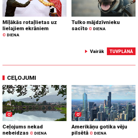
Mīļākās rotaļlietas uz
Tulko mājdzīvnieku
lielajiem ekrāniem
sacīto
©
DIENA
©
DIENA
Vairāk
TUVPLĀNĀ
CEĻOJUMI
Ceļojums nekad
Amerikāņu gotika vēju
nebeidzas
pilsētā
©
DIENA
©
DIENA