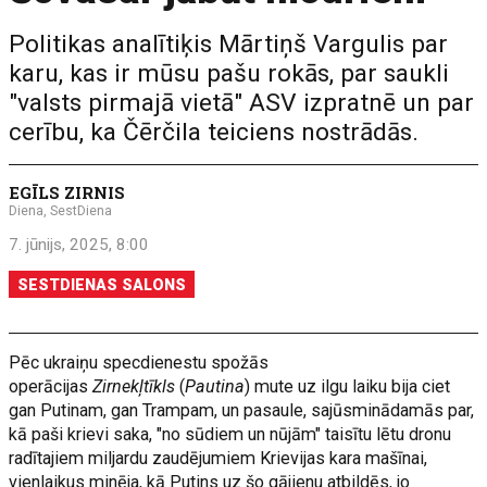
Politikas analītiķis Mārtiņš Vargulis par
karu, kas ir mūsu pašu rokās, par saukli
"valsts pirmajā vietā" ASV izpratnē un par
cerību, ka Čērčila teiciens nostrādās.
EGĪLS ZIRNIS
Diena, SestDiena
7. jūnijs, 2025, 8:00
SESTDIENAS SALONS
Pēc ukraiņu specdienestu spožās
operācijas
Zirnekļtīkls
(
Pautina
) mute uz ilgu laiku bija ciet
gan Putinam, gan Trampam, un pasaule, sajūsminādamās par,
kā paši krievi saka, "no sūdiem un nūjām" taisītu lētu dronu
radītajiem miljardu zaudējumiem Krievijas kara mašīnai,
vienlaikus minēja, kā Putins uz šo gājienu atbildēs, jo