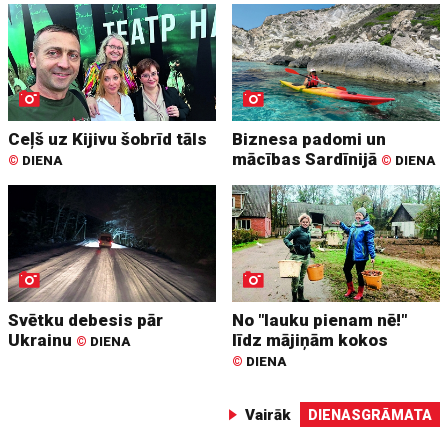
Ceļš uz Kijivu šobrīd tāls
Biznesa padomi un
mācības Sardīnijā
©
DIENA
©
DIENA
Svētku debesis pār
No "lauku pienam nē!"
Ukrainu
līdz mājiņām kokos
©
DIENA
©
DIENA
Vairāk
DIENASGRĀMATA