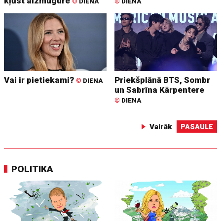
kļūst aizmugure
©
DIENA
©
DIENA
Vai ir pietiekami?
Priekšplānā BTS, Sombr
©
DIENA
un Sabrīna Kārpentere
©
DIENA
Vairāk
PASAULE
POLITIKA