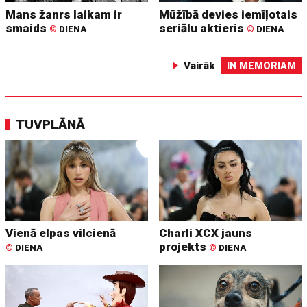
Mans žanrs laikam ir
Mūžībā devies iemīļotais
smaids
seriālu aktieris
©
DIENA
©
DIENA
Vairāk
IN MEMORIAM
TUVPLĀNĀ
Vienā elpas vilcienā
Charli XCX jauns
projekts
©
DIENA
©
DIENA