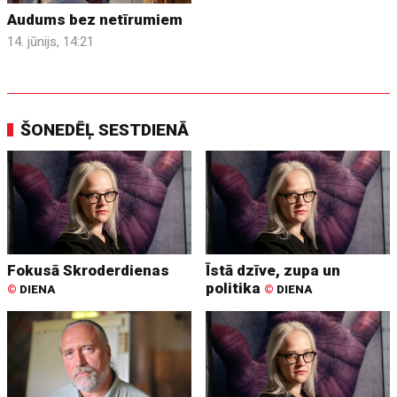
Audums bez netīrumiem
14. jūnijs, 14:21
ŠONEDĒĻ SESTDIENĀ
Fokusā Skroderdienas
Īstā dzīve, zupa un
politika
©
DIENA
©
DIENA