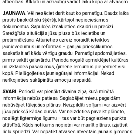
attiecības. Atklāti un aizrautīgi vadiet laiku kopā ar atvasēm.
JAUNAVA
. Vēl nesāciet darīt kaut ko pamatīgu. Daudz laika
prasīs birokrātiski šķēršļi, kārtojot nepieciešamos
dokumentus. Sapulcēs izsakieties skaidri un precīzi.
Sarežģītās situācijās jūsu pluss būs iecietība un
pretimnākšana. Atturieties uzreiz noraidīt ieteiktos
jaunievedumus un reformas – gan jau priekšlikumos
saskatīsit arī kādu vērtīgu graudu. Pamatīgi apdomājieties,
pirms sakāt galavārdu. Perioda nogalē apmeklējiet kultūras
un izklaides pasākumus, ģimenē lēmumus pieņemiet visi
kopā. Pielāgojieties jauniegūtajai informācijai. Nekad
nerīkojieties sakāpinātu emociju iespaidā.
SVARI
. Periodā var pienākt dīvaina ziņa, kurā minētā
informācija nebūs patiesa. Saglabājiet mieru, pagaidām
nebūvējiet tālejošus plānus. Neizpildīti solījumi var aizvērt
jūsu priekšā kādas durvis. Var neizdoties paveikt plānoto,
noslēgt ilgtermiņa līgumu – tas var būt pagrieziena punkts
attīstībā. Kāds notikums nopietni var mainīt plānus, izjutīsit
lielu spriedzi. Var nepatikt atvases atvestais jaunais ģimenes