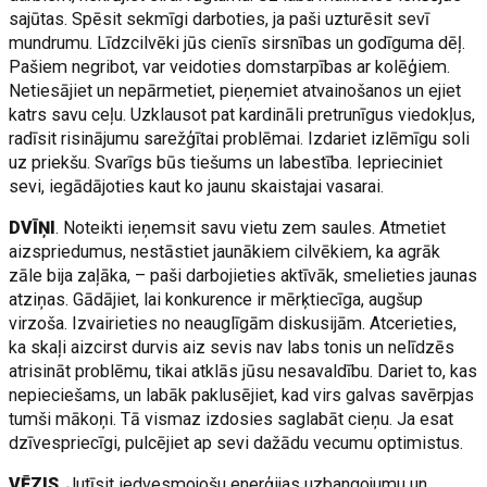
sajūtas. Spēsit sekmīgi darboties, ja paši uzturēsit sevī
mundrumu. Līdzcilvēki jūs cienīs sirsnības un godīguma dēļ.
Pašiem negribot, var veidoties domstarpības ar kolēģiem.
Netiesājiet un nepārmetiet, pieņemiet atvainošanos un ejiet
katrs savu ceļu. Uzklausot pat kardināli pretrunīgus viedokļus,
radīsit risinājumu sarežģītai problēmai. Izdariet izlēmīgu soli
uz priekšu. Svarīgs būs tiešums un labestība. Ieprieciniet
sevi, iegādājoties kaut ko jaunu skaistajai vasarai.
DVĪŅI
. Noteikti ieņemsit savu vietu zem saules. Atmetiet
aizspriedumus, nestāstiet jaunākiem cilvēkiem, ka agrāk
zāle bija zaļāka, – paši darbojieties aktīvāk, smelieties jaunas
atziņas. Gādājiet, lai konkurence ir mērķtiecīga, augšup
virzoša. Izvairieties no neauglīgām diskusijām. Atcerieties,
ka skaļi aizcirst durvis aiz sevis nav labs tonis un nelīdzēs
atrisināt problēmu, tikai atklās jūsu nesavaldību. Dariet to, kas
nepieciešams, un labāk paklusējiet, kad virs galvas savērpjas
tumši mākoņi. Tā vismaz izdosies saglabāt cieņu. Ja esat
dzīvespriecīgi, pulcējiet ap sevi dažādu vecumu optimistus.
VĒZIS
. Jutīsit iedvesmojošu enerģijas uzbangojumu un