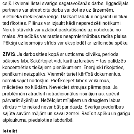
ceļš. Ikvienai lietai svarīgs sagatavošanās darbs. Ilggadējais
partneris var atrast citu darbu vai doties uz ārzemēm.
Vietnieka meklēšana ieilgs. Dažkārt labāk ir nogaidīt un tikai
tad rīkoties. Plānus var izjaukt kādi neparedzēti notikumi.
Nereti stāvokli var uzlabot paskatīšanās uz notiekošo no
malas. Attiecībās var rasties neapmierinātības radīta plaisa.
Pēkšņi uzliesmojis strīds var eksplodēt ar iznīcinošu spēku.
ZIVIS
. Ja darbosities kopā ar uzticamu cilvēku, periods
sāksies labi. Sakārtojiet vidi, kurā uzturaties – tas palīdzēs
koncentrēties tiešajiem pienākumiem. Enerģiski rīkojoties,
panākumi neizpaliks. Vienmēr turiet kārtībā dokumentus,
nomaksājiet nodokļus. Piefiksējiet labos veikumus,
mācieties no kļūdām. Neveiciet straujas pārmaiņas. Ja
problēmām atradīsit netradicionālus risinājumus, spēsit
pārvarēt šķēršļus. Nežēlojiet mīļajiem un draugiem labus
vārdus – to nekad nevar būt par daudz. Svarīga piederības
sajūta savām mājām un savai zemei. Radīsit spēku un garīgu
atplaukumu, piedaloties labdarībā.
Ieteikt