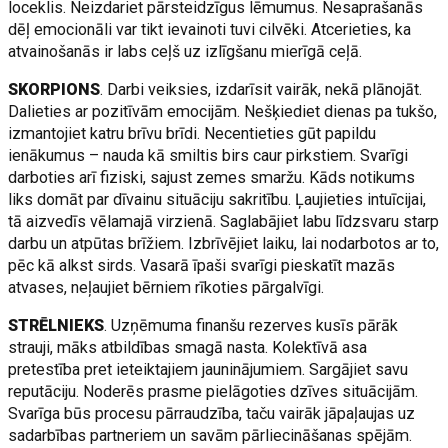
loceklis. Neizdariet pārsteidzīgus lēmumus. Nesaprašanās
dēļ emocionāli var tikt ievainoti tuvi cilvēki. Atcerieties, ka
atvainošanās ir labs ceļš uz izlīgšanu mierīgā ceļā.
SKORPIONS
. Darbi veiksies, izdarīsit vairāk, nekā plānojāt.
Dalieties ar pozitīvām emocijām. Nešķiediet dienas pa tukšo,
izmantojiet katru brīvu brīdi. Necentieties gūt papildu
ienākumus – nauda kā smiltis birs caur pirkstiem. Svarīgi
darboties arī fiziski, sajust zemes smaržu. Kāds notikums
liks domāt par dīvainu situāciju sakritību. Ļaujieties intuīcijai,
tā aizvedīs vēlamajā virzienā. Saglabājiet labu līdzsvaru starp
darbu un atpūtas brīžiem. Izbrīvējiet laiku, lai nodarbotos ar to,
pēc kā alkst sirds. Vasarā īpaši svarīgi pieskatīt mazās
atvases, neļaujiet bērniem rīkoties pārgalvīgi.
STRĒLNIEKS
. Uzņēmuma finanšu rezerves kusīs pārāk
strauji, māks atbildības smagā nasta. Kolektīvā asa
pretestība pret ieteiktajiem jauninājumiem. Sargājiet savu
reputāciju. Noderēs prasme pielāgoties dzīves situācijām.
Svarīga būs procesu pārraudzība, taču vairāk jāpaļaujas uz
sadarbības partneriem un savām pārliecināšanas spējām.