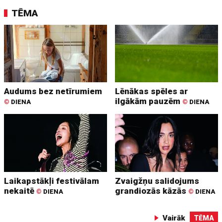
TĒMA
Audums bez netīrumiem
Lēnākas spēles ar
ilgākām pauzēm
©
DIENA
©
DIENA
Laikapstākļi festivālam
Zvaigžņu salidojums
nekaitē
grandiozās kāzās
©
DIENA
©
DIENA
Vairāk
TĒMA