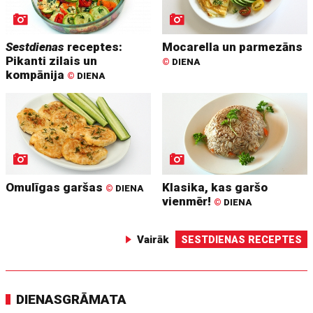
Sestdienas
receptes:
Mocarella un parmezāns
Pikanti zilais un
©
DIENA
kompānija
©
DIENA
Omulīgas garšas
Klasika, kas garšo
©
DIENA
vienmēr!
©
DIENA
Vairāk
SESTDIENAS RECEPTES
DIENASGRĀMATA