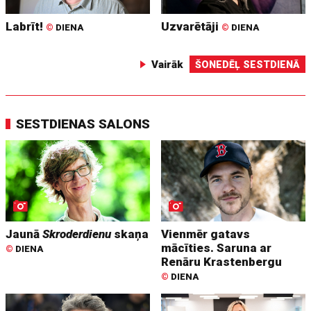
Labrīt!
Uzvarētāji
©
DIENA
©
DIENA
Vairāk
ŠONEDĒĻ SESTDIENĀ
SESTDIENAS SALONS
Jaunā
Skroderdienu
skaņa
Vienmēr gatavs
mācīties. Saruna ar
©
DIENA
Renāru Krastenbergu
©
DIENA