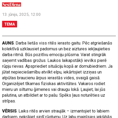
13. jūnijs, 2025, 12:00
TĒMA
AUNS
. Darba lietās viss ritēs ierasto gaitu. Pēc atgriešanās
kolektīvā uzklausiet padomus un bez aiztures iekļaujieties
darba ritmā. Būs pozitīvu emociju plūsma. Varat stingrāk
saņemt vadības grožus. Laukos laikapstākļi ievilks pierē
rūpju rievas. Apspriediet situāciju kopā ar domubiedriem. Ja
jūtat nepieciešamību atvilkt elpu, iekārtojiet izziņas un
atpūtas braucienu ārpus ierastās vides, svaigā gaisā.
Organizējiet tīkamas fiziskas aktivitātes. Vakaros rodiet
mieru un siltumu ģimenes vai draugu lokā. Ļaujiet, lai jūs
palutina, un atbildiet ar to pašu. Spēks ļaus noturēties uz
strīpas.
VĒRSIS
. Laiks ritēs arvien straujāk – izmantojiet to labiem
darbiem, nekrājiet sirdī rūgtumu. Uz labu mainīsies iekšējās