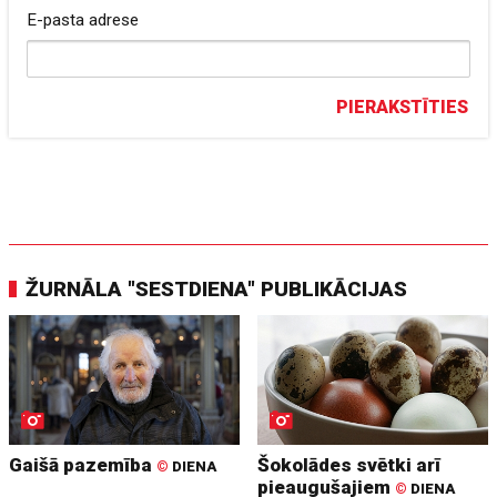
E-pasta adrese
PIERAKSTĪTIES
ŽURNĀLA "SESTDIENA" PUBLIKĀCIJAS
Gaišā pazemība
Šokolādes svētki arī
©
DIENA
pieaugušajiem
©
DIENA