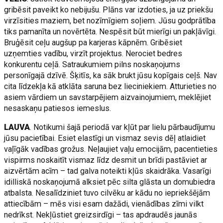
gribēsit paveikt ko nebijušu. Plāns var izdoties, ja uz priekšu
virzīsities maziem, bet nozīmīgiem soļiem. Jūsu godprātība
tiks pamanīta un novērtēta. Nespēsit būt mierīgi un pakļāvīgi.
Bruģēsit ceļu augšup pa karjeras kāpnēm. Gribēsiet
uzņemties vadību, virzīt projektus. Nerociet bedres
konkurentu ceļā. Satraukumiem pilns noskaņojums
personīgajā dzīvē. Šķitīs, ka sāk brukt jūsu kopīgais ceļš. Nav
cita līdzekļa kā atklāta saruna bez lieciniekiem. Atturieties no
asiem vārdiem un savstarpējiem aizvainojumiem, meklējiet
nesaskaņu patiesos iemeslus.
LAUVA
. Notikumi šajā periodā var kļūt par lielu pārbaudījumu
jūsu pacietībai. Esiet elastīgi un vismaz sevis dēļ atlaidiet
vaļīgāk vadības grožus. Neļaujiet vaļu emocijām, pacentieties
vispirms noskaitīt vismaz līdz desmit un brīdi pastāviet ar
aizvērtām acīm – tad galva noteikti kļūs skaidrāka. Vasarīgi
idilliskā noskaņojumā alksiet pēc silta glāsta un domubiedra
atbalsta. Nesalīdziniet tuvo cilvēku ar kādu no iepriekšējām
attiecībām – mēs visi esam dažādi, vienādības zīmi vilkt
nedrīkst. Nekļūstiet greizsirdīgi – tas apdraudēs jaunās