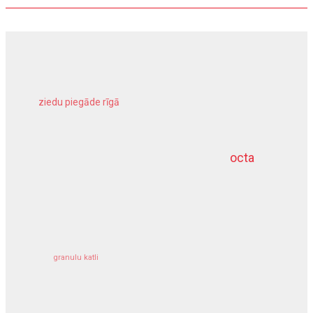
ziedu piegāde rīgā
meliorācijas darbi
octa
dziļurbums
kravu apdrošināšana
granulu katli
siltumsūknis