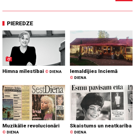
PIEREDZE
Himna mīlestībai
Iemaldījies Inciemā
©
DIENA
©
DIENA
Muzikālie revolucionāri
Skaistums un neatkarība
©
DIENA
©
DIENA