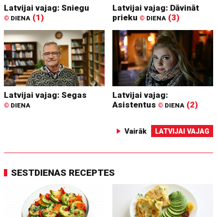
Latvijai vajag: Sniegu
Latvijai vajag: Dāvināt
(1)
prieku
(3)
©
DIENA
©
DIENA
Latvijai vajag: Segas
Latvijai vajag:
Asistentus
(2)
©
DIENA
©
DIENA
Vairāk
LATVIJAI VAJAG
SESTDIENAS RECEPTES