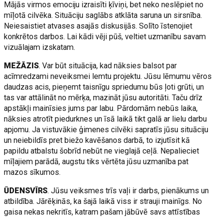
Mājās virmos emociju izraisīti ķīviņi, bet neko neslēpiet no
mīļotā cilvēka. Situāciju saglābs atklāta saruna un sirsnība.
Neiesaistiet atvases asajās diskusijās. Solīto īstenojiet
konkrētos darbos. Lai kādi vēji pūš, veltiet uzmanību savam
vizuālajam izskatam.
MEŽĀZIS
. Var būt situācija, kad nāksies balsot par
acīmredzami neveiksmei lemtu projektu. Jūsu lēmumu vēros
daudzas acis, pieņemt taisnīgu spriedumu būs ļoti grūti, un
tas var attālināt no mērķa, mazināt jūsu autoritāti. Taču drīz
apstākļi mainīsies jums par labu. Pārdomām nebūs laika,
nāksies atrotīt piedurknes un īsā laikā tikt galā ar lielu darbu
apjomu. Ja vistuvākie ģimenes cilvēki sapratīs jūsu situāciju
un neiebildīs pret biežo kavēšanos darbā, to izjutīsit kā
papildu atbalstu šobrīd nebūt ne vieglajā ceļā. Nepalieciet
mīļajiem parādā, augstu tiks vērtēta jūsu uzmanība pat
mazos sīkumos.
ŪDENSVĪRS
. Jūsu veiksmes trīs vaļi ir darbs, pienākums un
atbildība. Jārēķinās, ka šajā laikā viss ir strauji mainīgs. No
gaisa nekas nekritīs, katram pašam jābūvē savs attīstības