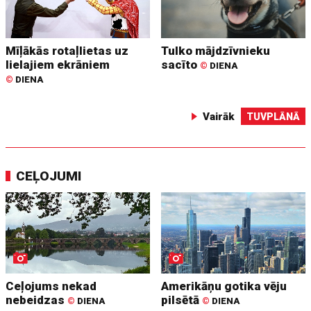
Mīļākās rotaļlietas uz
Tulko mājdzīvnieku
lielajiem ekrāniem
sacīto
©
DIENA
©
DIENA
Vairāk
TUVPLĀNĀ
CEĻOJUMI
Ceļojums nekad
Amerikāņu gotika vēju
nebeidzas
pilsētā
©
DIENA
©
DIENA