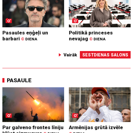
Pasaules eņģeļi un
Politikā princeses
barbari
nevajag
©
DIENA
©
DIENA
Vairāk
SESTDIENAS SALONS
PASAULE
Par galveno frontes līniju
Armēnijas grūtā izvēle