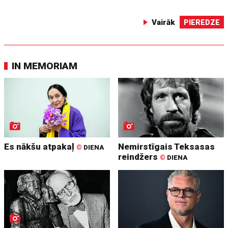
Vairāk
PIEREDZE
IN MEMORIAM
Es nākšu atpakaļ
Nemirstīgais Teksasas
©
DIENA
reindžers
©
DIENA