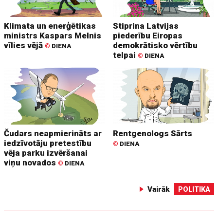
Klimata un enerģētikas
Stiprina Latvijas
ministrs Kaspars Melnis
piederību Eiropas
vīlies vējā
demokrātisko vērtību
©
DIENA
telpai
©
DIENA
Čudars neapmierināts ar
Rentgenologs Sārts
iedzīvotāju pretestību
©
DIENA
vēja parku izvēršanai
viņu novados
©
DIENA
Vairāk
POLITIKA