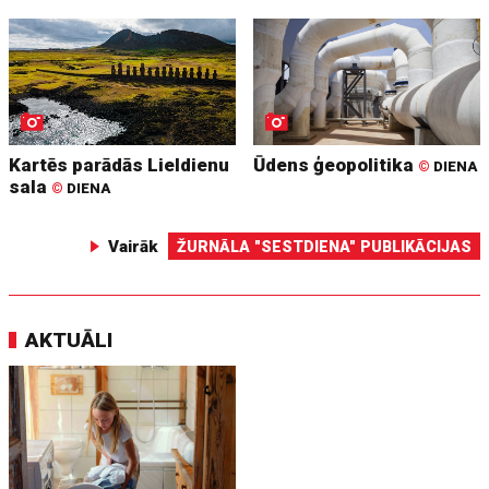
Kartēs parādās Lieldienu
Ūdens ģeopolitika
©
DIENA
sala
©
DIENA
Vairāk
ŽURNĀLA "SESTDIENA" PUBLIKĀCIJAS
AKTUĀLI