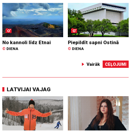
No kannoli līdz Etnai
Piepildīt sapni Ostinā
©
DIENA
©
DIENA
Vairāk
CEĻOJUMI
LATVIJAI VAJAG