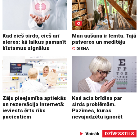
Kad cieš sirds, cieš arī
Man aušana ir lemta. Tajā
nieres: kā laikus pamanīt
patveros un meditēju
bīstamus signālus
©
DIENA
Zāļu pieejamība aptiekās
Kad acis brīdina par
un rezervācija internetā:
sirds problēmām.
ieviests ērts rīks
Pazīmes, kuras
pacientiem
nevajadzētu ignorēt
Vairāk
DZĪVESSTILS