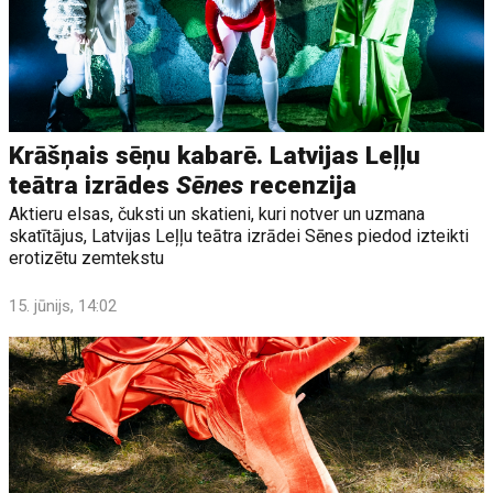
Krāšņais sēņu kabarē. Latvijas Leļļu
teātra izrādes
Sēnes
recenzija
Aktieru elsas, čuksti un skatieni, kuri notver un uzmana
skatītājus, Latvijas Leļļu teātra izrādei Sēnes piedod izteikti
erotizētu zemtekstu
15. jūnijs, 14:02