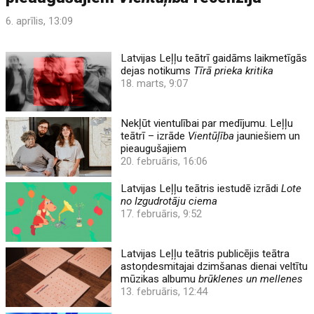
6. aprīlis, 13:09
Latvijas Leļļu teātrī gaidāms laikmetīgās
dejas notikums
Tīrā prieka kritika
18. marts, 9:07
Nekļūt vientulībai par medījumu. Leļļu
teātrī – izrāde
Vientūļība
jauniešiem un
pieaugušajiem
20. februāris, 16:06
Latvijas Leļļu teātris iestudē izrādi
Lote
no Izgudrotāju ciema
17. februāris, 9:52
Latvijas Leļļu teātris publicējis teātra
astoņdesmitajai dzimšanas dienai veltītu
mūzikas albumu
brūklenes un mellenes
13. februāris, 12:44