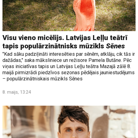
Visu vieno micēlijs. Latvijas Leļļu teātrī
tapis populārzinātnisks mūzikls
Sēnes
"Kad sāku padziļināti interesēties par sēnēm, atklāju, cik tās ir
dažādas," saka māksliniece un režisore Pamela Butāne. Pēc
viņas iniciatīvas tapis un Latvijas Leļļu teātra Mazajā zālē 8.
maijā pirmizrādi piedzīvos sezonas pēdējais jauniestudējums
– populārzinātniskais mūzikls Sēnes
8. maijs, 13:24