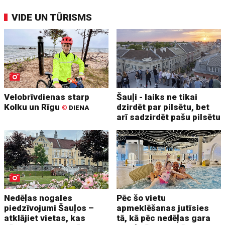
VIDE UN TŪRISMS
Velobrīvdienas starp
Šauļi - laiks ne tikai
Kolku un Rīgu
dzirdēt par pilsētu, bet
©
DIENA
arī sadzirdēt pašu pilsētu
Nedēļas nogales
Pēc šo vietu
piedzīvojumi Šauļos –
apmeklēšanas jutīsies
atklājiet vietas, kas
tā, kā pēc nedēļas gara