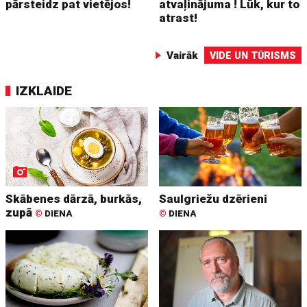
pārsteidz pat vietējos!
atvaļinājuma ! Lūk, kur to
atrast!
Vairāk
VIDE UN TŪRISMS
IZKLAIDE
Skābenes dārzā, burkās,
Saulgriežu dzērieni
zupā
©
DIENA
©
DIENA