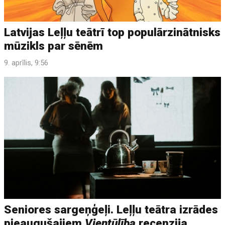
Latvijas Leļļu teātrī top populārzinātnisks
mūzikls par sēnēm
9. aprīlis, 9:56
Seniores sargeņģeļi. Leļļu teātra izrādes
pieaugušajiem
Vientūļība
recenzija