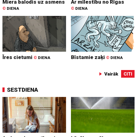
Miera balodis uz asmens
Ar mīlestību no Rīgas
©
DIENA
©
DIENA
Īres cietumi
Bīstamie zaķi
©
DIENA
©
DIENA
Vairāk
CITI
SESTDIENA