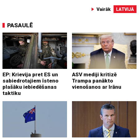
Vairāk
LATVIJĀ
PASAULĒ
EP: Krievija pret ES un
ASV mediji kritizē
sabiedrotajiem īsteno
Trampa panākto
plašāku iebiedēšanas
vienošanos ar Irānu
taktiku