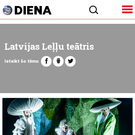
Latvijas Leļļu teātris
Ieteikt šo tēmu