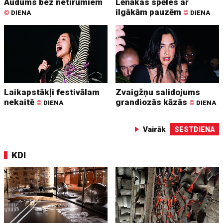
Audums bez netīrumiem
Lēnākas spēles ar
ilgākām pauzēm
©
DIENA
©
DIENA
Laikapstākļi festivālam
Zvaigžņu salidojums
nekaitē
grandiozās kāzās
©
DIENA
©
DIENA
Vairāk
SESTDIENA
KDI