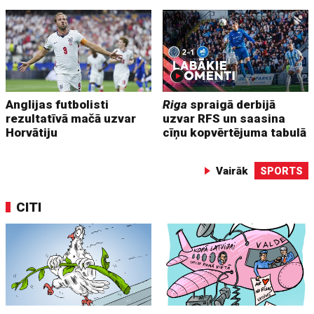
Anglijas futbolisti
Riga
spraigā derbijā
rezultatīvā mačā uzvar
uzvar RFS un saasina
Horvātiju
cīņu kopvērtējuma tabulā
Vairāk
SPORTS
CITI