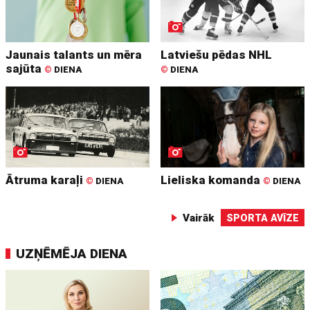
Jaunais talants un mēra
Latviešu pēdas NHL
sajūta
©
DIENA
©
DIENA
Ātruma karaļi
Lieliska komanda
©
DIENA
©
DIENA
Vairāk
SPORTA AVĪZE
UZŅĒMĒJA DIENA