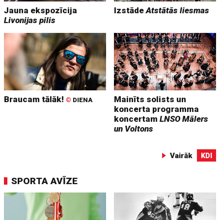
Jauna ekspozīcija
Izstāde
Atstātās liesmas
Livonijas pilis
Braucam tālāk!
Mainīts solists un
©
DIENA
koncerta programma
koncertam
LNSO Mālers
un Voltons
Vairāk
KDI
SPORTA AVĪZE