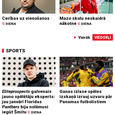
Cerības uz vienošanos
Mazo skolu neskaidrā
nākotne
©
DIENA
©
DIENA
Vairāk
VIEDOKĻI
SPORTS
Eliteprospects
galvenais
Ganas izlase spēles
jauno spēlētāju eksperts:
izskaņā izrauj uzvaru pār
jau janvārī Floridas
Panamas futbolistiem
Panthers
bija nolēmusi
iegūt Šmitu
©
DIENA