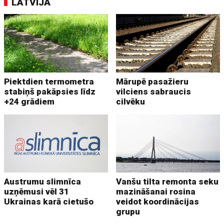
LATVIJĀ
Piektdien termometra
Mārupē pasažieru
stabiņš pakāpsies līdz
vilciens sabraucis
+24 grādiem
cilvēku
Austrumu slimnīca
Vanšu tilta remonta seku
uzņēmusi vēl 31
mazināšanai rosina
Ukrainas karā cietušo
veidot koordinācijas
grupu