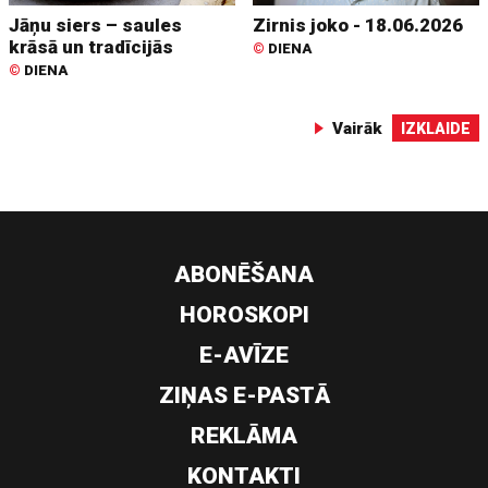
Jāņu siers – saules
Zirnis joko - 18.06.2026
krāsā un tradīcijās
©
DIENA
©
DIENA
Vairāk
IZKLAIDE
ABONĒŠANA
HOROSKOPI
E-AVĪZE
ZIŅAS E-PASTĀ
REKLĀMA
KONTAKTI