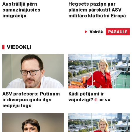
Austrālijā pērn
Hegsets paziņo par
samazinājusies
plāniem pārskatīt ASV
imigrācija
militāro klātbūtni Eiropā
Vairāk
PASAULĒ
VIEDOKĻI
ASV profesors: Putinam
Kādi pētījumi ir
ir divarpus gadu ilgs
vajadzīgi?
©
DIENA
iespēju logs