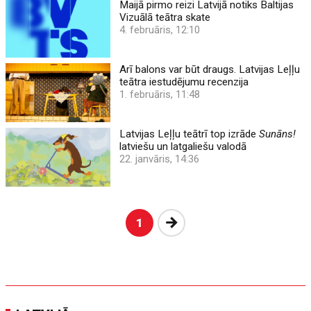
Maijā pirmo reizi Latvijā notiks Baltijas
Vizuālā teātra skate
4. februāris, 12:10
Arī balons var būt draugs. Latvijas Leļļu
teātra iestudējumu recenzija
1. februāris, 11:48
Latvijas Leļļu teātrī top izrāde
Sunāns!
latviešu un latgaliešu valodā
22. janvāris, 14:36
Nākošā
1