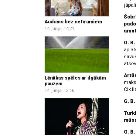
jāpal
Šobrī
Audums bez netīrumiem
padom
14. jūnijs, 14:21
amat
G. B
ap 35
savu
atsev
Artū
Lēnākas spēles ar ilgākām
maksā
pauzēm
Cik l
14. jūnijs, 13:16
G. B
Turk
mūsd
G. B