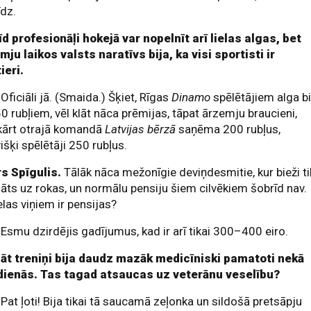
īdz.
d profesionāļi hokejā var nopelnīt arī lielas algas, bet
ju laikos valsts naratīvs bija, ka visi sportisti ir
ieri.
.
Oficiāli jā. (Smaida.) Šķiet, Rīgas
Dinamo
spēlētājiem alga bi
0 rubļiem, vēl klāt nāca prēmijas, tāpat ārzemju braucieni,
kārt otrajā komandā
Latvijas bērzā
saņēma 200 rubļus,
išķi spēlētāji 250 rubļus.
rs Spīgulis.
Tālāk nāca mežonīgie deviņdesmitie, kur bieži t
ts uz rokas, un normālu pensiju šiem cilvēkiem šobrīd nav.
ielas viņiem ir pensijas?
.
Esmu dzirdējis gadījumus, kad ir arī tikai 300–400 eiro.
lāt treniņi bija daudz mazāk medicīniski pamatoti nekā
ienās. Tas tagad atsaucas uz veterānu veselību?
.
Pat ļoti! Bija tikai tā saucamā zeļonka un sildošā pretsāpju