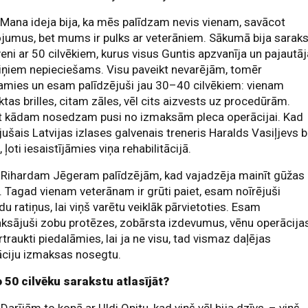
.
Mana ideja bija, ka mēs palīdzam nevis vienam, savācot
jumus, bet mums ir pulks ar veterāniem. Sākumā bija sarak
eni ar 50 cilvēkiem, kurus visus Guntis apzvanīja un pajautāj
iņiem nepieciešams. Visu paveikt nevarējām, tomēr
amies un esam palīdzējuši jau 30–40 cilvēkiem: vienam
ktas brilles, citam zāles, vēl cits aizvests uz procedūrām.
t kādam nosedzam pusi no izmaksām pleca operācijai. Kad
ijušais Latvijas izlases galvenais treneris Haralds Vasiļjevs b
, ļoti iesaistījāmies viņa rehabilitācijā.
.
Rihardam Jēgeram palīdzējām, kad vajadzēja mainīt gūžas
. Tagad vienam veterānam ir grūti paiet, esam noīrējuši
īdu ratiņus, lai viņš varētu veiklāk pārvietoties. Esam
sājuši zobu protēzes, zobārsta izdevumus, vēnu operācija
traukti piedalāmies, lai ja ne visu, tad vismaz daļējas
āciju izmaksas nosegtu.
o 50 cilvēku sarakstu atlasījāt?