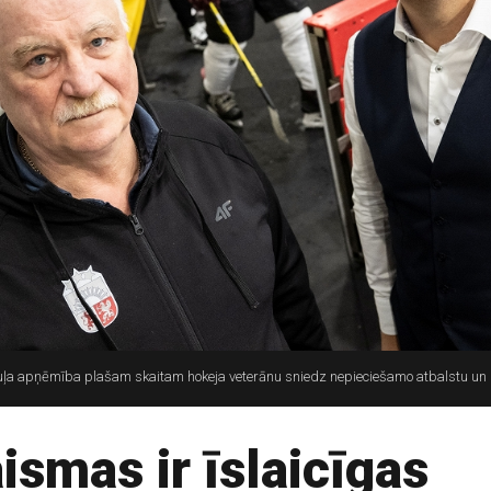
uļa apņēmība plašam skaitam hokeja veterānu sniedz nepieciešamo atbalstu un 
ismas ir īslaicīgas