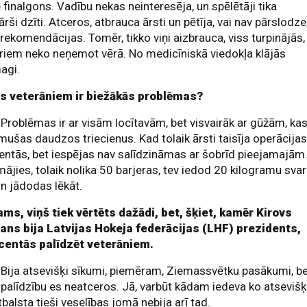
 finalgons. Vadību nekas neinteresēja, un spēlētāji tika
ārši dzīti. Atceros, atbrauca ārsti un pētīja, vai nav pārslodze
rekomendācijas. Tomēr, tikko viņi aizbrauca, viss turpinājās,
riem neko neņemot vērā. No medicīniskā viedokļa klājās
agi.
s veterāniem ir biežākās problēmas?
.
Problēmas ir ar visām locītavām, bet visvairāk ar gūžām, ka
ušas daudzos triecienus. Kad tolaik ārsti taisīja operācijas
centās, bet iespējas nav salīdzināmas ar šobrīd pieejamajām
ājies, tolaik nolika 50 barjeras, tev iedod 20 kilogramu sva
un jādodas lēkāt.
ms, viņš tiek vērtēts dažādi, bet, šķiet, kamēr Kirovs
ans bija Latvijas Hokeja federācijas (LHF) prezidents,
 centās palīdzēt veterāniem.
.
Bija atsevišķi sīkumi, piemēram, Ziemassvētku pasākumi, b
 palīdzību es neatceros. Jā, varbūt kādam iedeva ko atsevišķ
tbalsta tieši veselības jomā nebija arī tad.