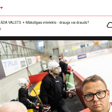
, TĀDA VALSTS
Mākslīgais intelekts - draugs vai drauds?
6