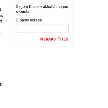
Saņem Diena.lv aktuālās ziņas
ā
e-pastā!
as
E-pasta adrese
zi
,
PIERAKSTĪTIES
i,