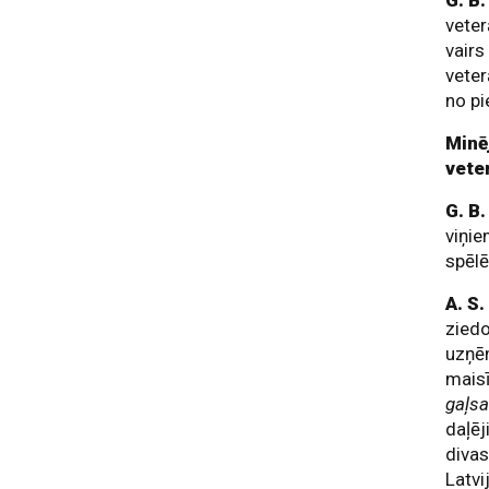
G. B
veter
vairs
veter
no p
Minēj
veter
G. B.
viņie
spēlē
A. S
ziedo
uzņ
maisī
gaļs
daļē
divas
Latvi