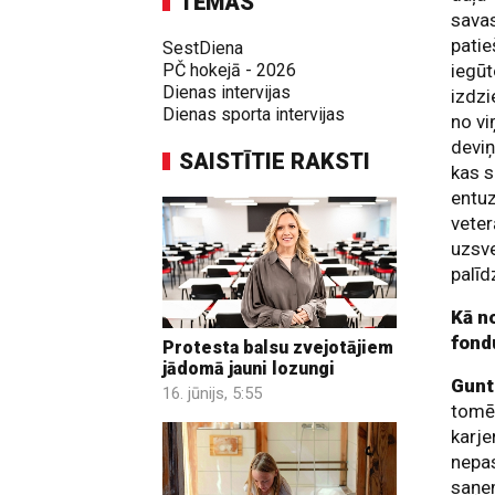
TĒMAS
savas
patie
SestDiena
PČ hokejā - 2026
iegū
Dienas intervijas
izdzi
Dienas sporta intervijas
no vi
deviņ
SAISTĪTIE RAKSTI
kas s
entuz
veter
uzsve
palīd
Kā n
fond
Protesta balsu zvejotājiem
jādomā jauni lozungi
Gunt
16. jūnijs, 5:55
tomēr
karje
nepas
saņem