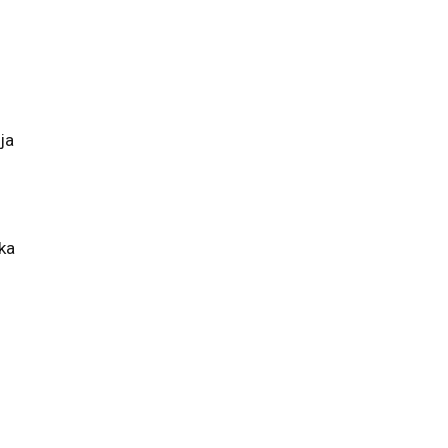
ja
ika