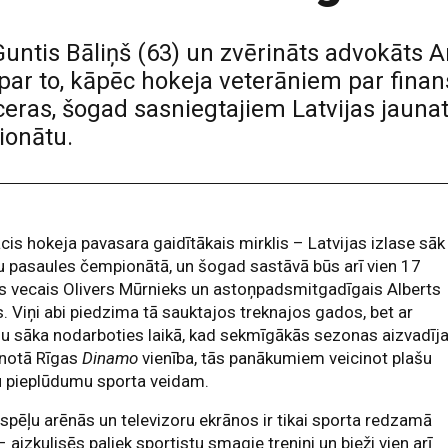
Guntis Bāliņš (63) un zvērināts advokāts A
par to, kāpēc hokeja veterāniem par finans
atceras, šogad sasniegtajiem Latvijas jaun
ionātu.
cis hokeja pavasara gaidītākais mirklis – Latvijas izlase sāk
u pasaules čempionātā, un šogad sastāvā būs arī vien 17
 vecais Olivers Mūrnieks un astoņpadsmitgadīgais Alberts
. Viņi abi piedzima tā sauktajos treknajos gados, bet ar
u sāka nodarboties laikā, kad sekmīgākās sezonas aizvadīj
unotā Rīgas
Dinamo
vienība, tās panākumiem veicinot plašu
u pieplūdumu sporta veidam.
spēļu arēnās un televizoru ekrānos ir tikai sporta redzamā
– aizkulisēs paliek sportistu smagie treniņi un bieži vien arī