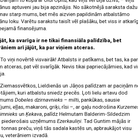
.
Darījām to kopā ar Uldi Opitu, kad viņš vēl bija dzīvs, – viņš
ānus aptuveni jau bija apzinājis. No sākotnējā saraksta dažu
 nav starp mums, bet mēs aizvien papildinām atbalstāmo
ānu loku. Varētu sarakstu taisīt vēl plašāku, bet viss ir atkarī
ieejamā finansējuma.
āt, ka svarīga ir ne tikai finansiāla palīdzība, bet
āniem arī jājūt, ka par viņiem atceras.
To viņi novērtē visvairāk! Atbalsts ir patīkams, bet tas, ka pa
m atceras, pat vēl svarīgāk. Nevis tikai papriecājāmies, kad vi
ja.
.
Ziemassvētkos, Lieldienās un Jāņos palīdzam ar paciņām n
tājiem, kuri atbalstu sniedz precēs. Ļoti lielu artavu dod
ēmums
Dobeles dzirnavnieks
– milti, pankūkas, sausie
jumi, eļļas, makaroni, griķi, rīsi –, ar gaļu nodrošina
Kurzeme
aimnieks
un
Ķekava
, palīdz Helmutam Balderim-Sildedzim
ji piederošais uzņēmums
Ezerkauliņi
. Tad Guntim mājās ir
 tonnas preču, viņš tās sadala kastēs un, apbraukājot visu
ju, veterāniem izvadā.