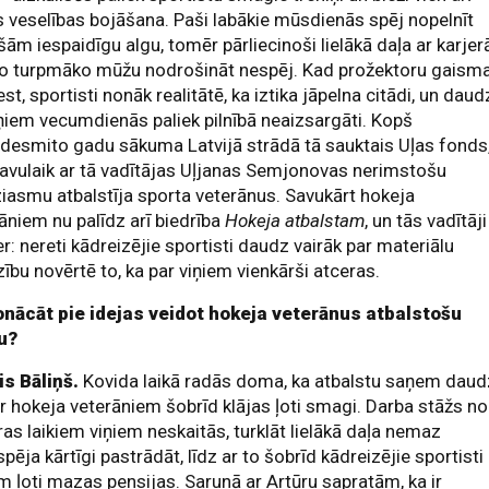
 veselības bojāšana. Paši labākie mūsdienās spēj nopelnīt
šām iespaidīgu algu, tomēr pārliecinoši lielākā daļa ar karjer
to turpmāko mūžu nodrošināt nespēj. Kad prožektoru gaism
est, sportisti nonāk realitātē, ka iztika jāpelna citādi, un daud
ņiem vecumdienās paliek pilnībā neaizsargāti. Kopš
desmito gadu sākuma Latvijā strādā tā sauktais Uļas fonds
avulaik ar tā vadītājas Uļjanas Semjonovas nerimstošu
iasmu atbalstīja sporta veterānus. Savukārt hokeja
āniem nu palīdz arī biedrība
Hokeja atbalstam
, un tās vadītāji
r: nereti kādreizējie sportisti daudz vairāk par materiālu
zību novērtē to, ka par viņiem vienkārši atceras.
onācāt pie idejas veidot hokeja veterānus atbalstošu
u?
is Bāliņš.
Kovida laikā radās doma, ka atbalstu saņem daudz
 hokeja veterāniem šobrīd klājas ļoti smagi. Darba stāžs no
ras laikiem viņiem neskaitās, turklāt lielākā daļa nemaz
pēja kārtīgi pastrādāt, līdz ar to šobrīd kādreizējie sportisti
 ļoti mazas pensijas. Sarunā ar Artūru sapratām, ka ir