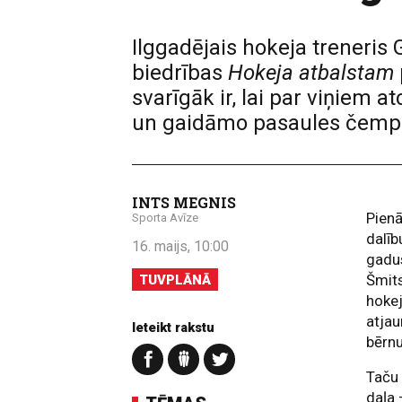
Ilggadējais hokeja treneris 
biedrības
Hokeja atbalstam
svarīgāk ir, lai par viņiem 
un gaidāmo pasaules čemp
INTS MEGNIS
Pienā
Sporta Avīze
dalīb
16. maijs, 10:00
gadus
Šmits
TUVPLĀNĀ
hokej
atja
Ieteikt rakstu
bērn
Taču 
daļa 