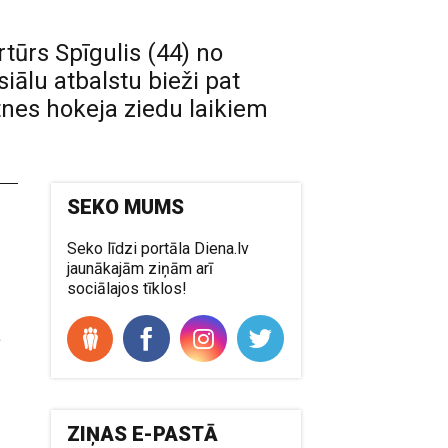
rtūrs Spīgulis (44) no
iālu atbalstu bieži pat
atnes hokeja ziedu laikiem
SEKO MUMS
Seko līdzi portāla Diena.lv
jaunākajām ziņām arī
sociālajos tīklos!
a
ZIŅAS E-PASTĀ