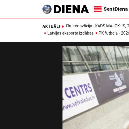
SestDiena
Ēku renovācija - KĀDS MĀJOKLIS
AKTUĀLI
Latvijas eksporta izcilības
PK futbolā - 202