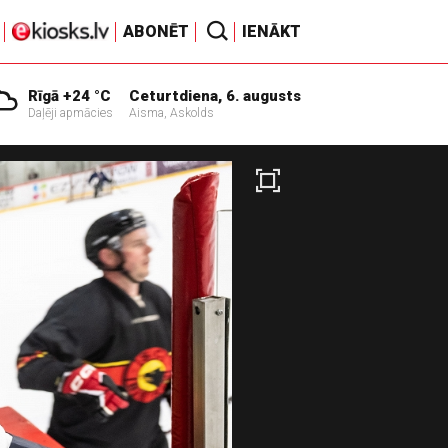
ABONĒT
IENĀKT
Rīgā +24 °C
Ceturtdiena, 6. augusts
Daļēji apmācies
Aisma, Askolds