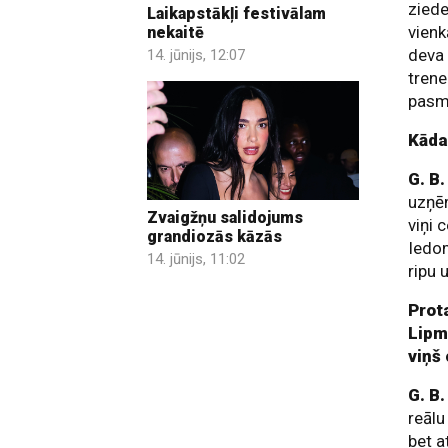
ziede
Laikapstākļi festivālam
vienk
nekaitē
deva 
14. jūnijs, 12:07
trene
pasm
Kāda
G. B
uzņēm
Zvaigžņu salidojums
viņi 
grandiozās kāzās
Iedom
14. jūnijs, 11:02
ripu 
Prota
Lipm
viņš
G. B
reālu
bet a