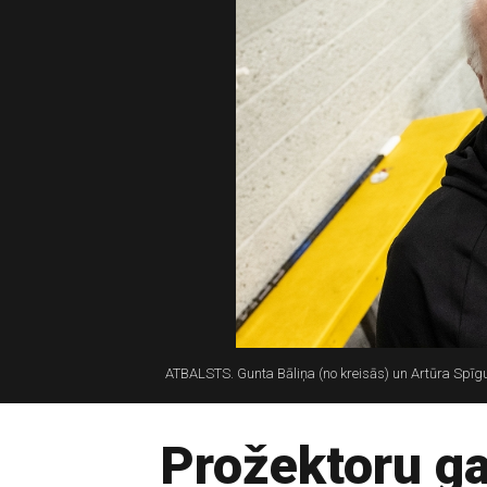
ATBALSTS. Gunta Bāliņa (no kreisās) un Artūra Spīg
Prožektoru ga