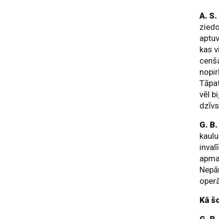
A. S
ziedo
aptuv
kas v
cenš
nopir
Tāpa
vēl b
dzīvs
G. B
kaulu
inval
apmak
Nepār
oper
Kā š