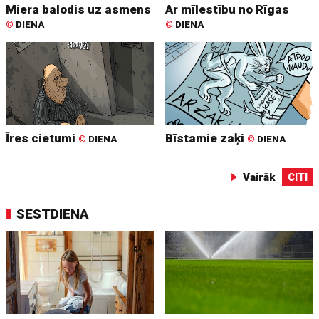
Miera balodis uz asmens
Ar mīlestību no Rīgas
©
DIENA
©
DIENA
Īres cietumi
Bīstamie zaķi
©
DIENA
©
DIENA
Vairāk
CITI
SESTDIENA