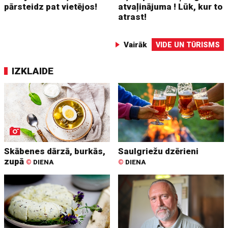
pārsteidz pat vietējos!
atvaļinājuma ! Lūk, kur to
atrast!
Vairāk
VIDE UN TŪRISMS
IZKLAIDE
Skābenes dārzā, burkās,
Saulgriežu dzērieni
zupā
©
DIENA
©
DIENA