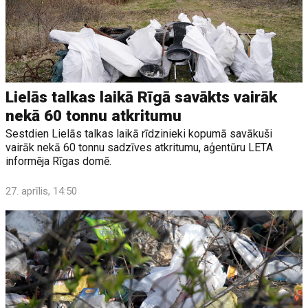
Lielās talkas laikā Rīgā savākts vairāk
nekā 60 tonnu atkritumu
Sestdien Lielās talkas laikā rīdzinieki kopumā savākuši
vairāk nekā 60 tonnu sadzīves atkritumu, aģentūru LETA
informēja Rīgas domē.
27. aprīlis, 14:50