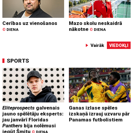
Cerības uz vienošanos
Mazo skolu neskaidrā
nākotne
©
DIENA
©
DIENA
Vairāk
VIEDOKĻI
SPORTS
Eliteprospects
galvenais
Ganas izlase spēles
jauno spēlētāju eksperts:
izskaņā izrauj uzvaru pār
jau janvārī Floridas
Panamas futbolistiem
Panthers
bija nolēmusi
iegūt Šmitu
©
DIENA