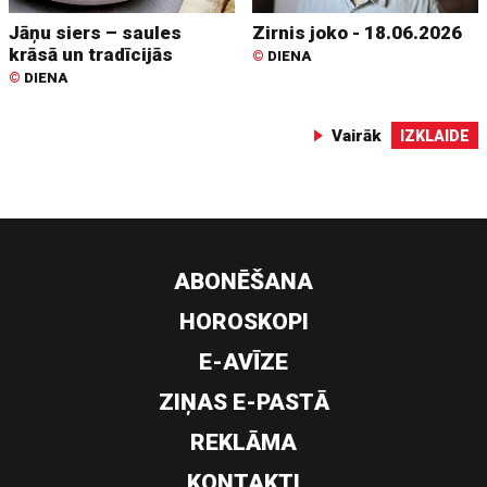
Jāņu siers – saules
Zirnis joko - 18.06.2026
krāsā un tradīcijās
©
DIENA
©
DIENA
Vairāk
IZKLAIDE
ABONĒŠANA
HOROSKOPI
E-AVĪZE
ZIŅAS E-PASTĀ
REKLĀMA
KONTAKTI