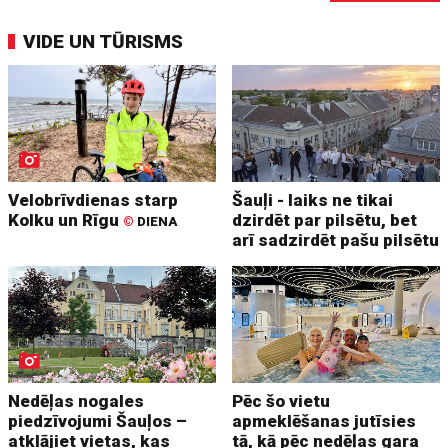
VIDE UN TŪRISMS
Velobrīvdienas starp
Šauļi - laiks ne tikai
Kolku un Rīgu
dzirdēt par pilsētu, bet
©
DIENA
arī sadzirdēt pašu pilsētu
Nedēļas nogales
Pēc šo vietu
piedzīvojumi Šauļos –
apmeklēšanas jutīsies
atklājiet vietas, kas
tā, kā pēc nedēļas gara