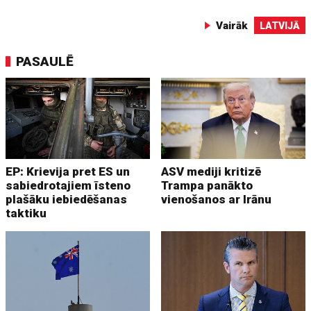
Vairāk
LATVIJĀ
PASAULĒ
EP: Krievija pret ES un
ASV mediji kritizē
sabiedrotajiem īsteno
Trampa panākto
plašāku iebiedēšanas
vienošanos ar Irānu
taktiku