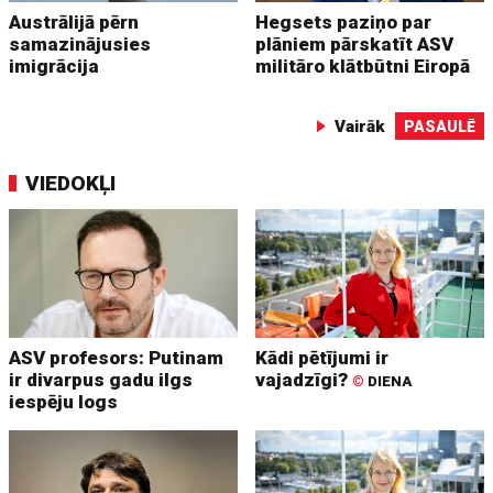
Austrālijā pērn
Hegsets paziņo par
samazinājusies
plāniem pārskatīt ASV
imigrācija
militāro klātbūtni Eiropā
Vairāk
PASAULĒ
VIEDOKĻI
ASV profesors: Putinam
Kādi pētījumi ir
ir divarpus gadu ilgs
vajadzīgi?
©
DIENA
iespēju logs