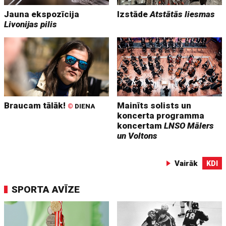
Jauna ekspozīcija
Izstāde
Atstātās liesmas
Livonijas pilis
Braucam tālāk!
Mainīts solists un
©
DIENA
koncerta programma
koncertam
LNSO Mālers
un Voltons
Vairāk
KDI
SPORTA AVĪZE