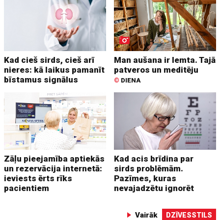
Kad cieš sirds, cieš arī
Man aušana ir lemta. Tajā
nieres: kā laikus pamanīt
patveros un meditēju
bīstamus signālus
©
DIENA
Zāļu pieejamība aptiekās
Kad acis brīdina par
un rezervācija internetā:
sirds problēmām.
ieviests ērts rīks
Pazīmes, kuras
pacientiem
nevajadzētu ignorēt
Vairāk
DZĪVESSTILS