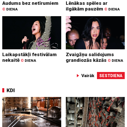
Audums bez netīrumiem
Lēnākas spēles ar
ilgākām pauzēm
©
DIENA
©
DIENA
Laikapstākļi festivālam
Zvaigžņu salidojums
nekaitē
grandiozās kāzās
©
DIENA
©
DIENA
Vairāk
SESTDIENA
KDI