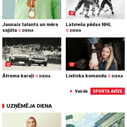
Jaunais talants un mēra
Latviešu pēdas NHL
sajūta
©
DIENA
©
DIENA
Ātruma karaļi
Lieliska komanda
©
DIENA
©
DIENA
Vairāk
SPORTA AVĪZE
UZŅĒMĒJA DIENA