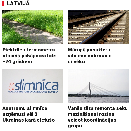
LATVIJĀ
Piektdien termometra
Mārupē pasažieru
stabiņš pakāpsies līdz
vilciens sabraucis
+24 grādiem
cilvēku
Austrumu slimnīca
Vanšu tilta remonta seku
uzņēmusi vēl 31
mazināšanai rosina
Ukrainas karā cietušo
veidot koordinācijas
grupu