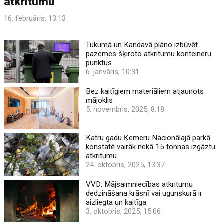
atkritumu
16. februāris, 13:13
Tukumā un Kandavā plāno izbūvēt
pazemes šķiroto atkritumu konteineru
punktus
6. janvāris, 10:31
Bez kaitīgiem materiāliem atjaunots
mājoklis
5. novembris, 2025, 8:18
Katru gadu Ķemeru Nacionālajā parkā
konstatē vairāk nekā 15 tonnas izgāztu
atkritumu
24. oktobris, 2025, 13:37
VVD: Mājsaimniecības atkritumu
dedzināšana krāsnī vai ugunskurā ir
aizliegta un kaitīga
3. oktobris, 2025, 15:06