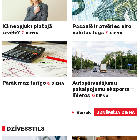
Kā neapjukt plašajā
Pasaulē ir atvēries eiro
izvēlē?
valūtas logs
©
DIENA
©
DIENA
Pārāk maz turīgo
Autopārvadājumu
©
DIENA
pakalpojumu eksports –
līderos
©
DIENA
Vairāk
UZŅĒMĒJA DIENA
DZĪVESSTILS