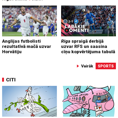
Anglijas futbolisti
Riga
spraigā derbijā
rezultatīvā mačā uzvar
uzvar RFS un saasina
Horvātiju
cīņu kopvērtējuma tabulā
Vairāk
SPORTS
CITI