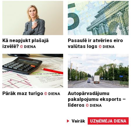
Kā neapjukt plašajā
Pasaulē ir atvēries eiro
izvēlē?
valūtas logs
©
DIENA
©
DIENA
Pārāk maz turīgo
Autopārvadājumu
©
DIENA
pakalpojumu eksports –
līderos
©
DIENA
Vairāk
UZŅĒMĒJA DIENA