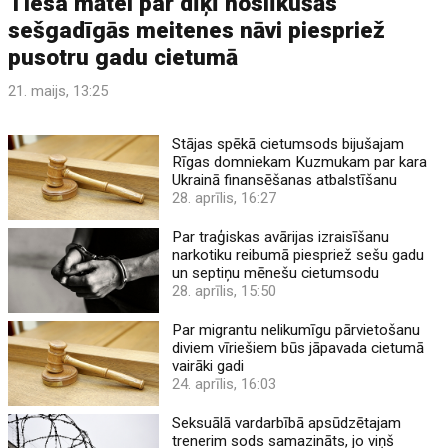
Tiesa mātei par dīķī noslīkušās
sešgadīgās meitenes nāvi piespriež
pusotru gadu cietumā
21. maijs, 13:25
Stājas spēkā cietumsods bijušajam
Rīgas domniekam Kuzmukam par kara
Ukrainā finansēšanas atbalstīšanu
28. aprīlis, 16:27
Par traģiskas avārijas izraisīšanu
narkotiku reibumā piespriež sešu gadu
un septiņu mēnešu cietumsodu
28. aprīlis, 15:50
Par migrantu nelikumīgu pārvietošanu
diviem vīriešiem būs jāpavada cietumā
vairāki gadi
24. aprīlis, 16:03
Seksuālā vardarbībā apsūdzētajam
trenerim sods samazināts, jo viņš