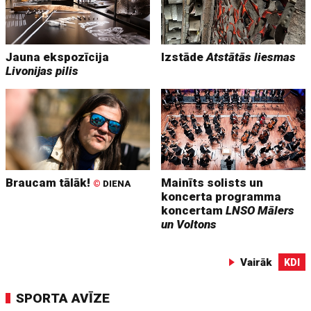
Jauna ekspozīcija
Izstāde
Atstātās liesmas
Livonijas pilis
Braucam tālāk!
Mainīts solists un
©
DIENA
koncerta programma
koncertam
LNSO Mālers
un Voltons
Vairāk
KDI
SPORTA AVĪZE