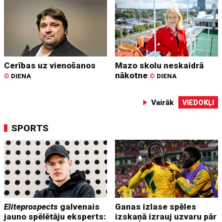
Cerības uz vienošanos
Mazo skolu neskaidrā
nākotne
©
DIENA
©
DIENA
Vairāk
VIEDOKĻI
SPORTS
Eliteprospects
galvenais
Ganas izlase spēles
jauno spēlētāju eksperts:
izskaņā izrauj uzvaru pār