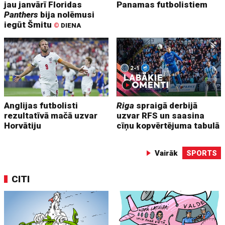
jau janvārī Floridas
Panamas futbolistiem
Panthers
bija nolēmusi
iegūt Šmitu
©
DIENA
Anglijas futbolisti
Riga
spraigā derbijā
rezultatīvā mačā uzvar
uzvar RFS un saasina
Horvātiju
cīņu kopvērtējuma tabulā
Vairāk
SPORTS
CITI