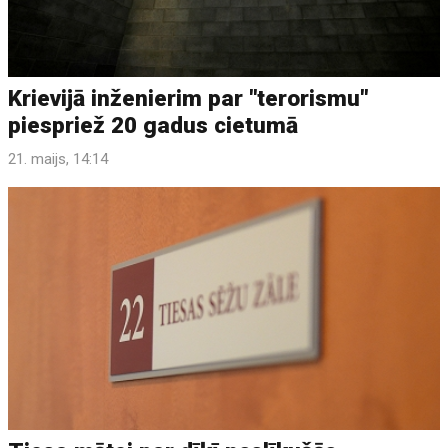
Krievijā inženierim par "terorismu"
piespriež 20 gadus cietumā
21. maijs, 14:14