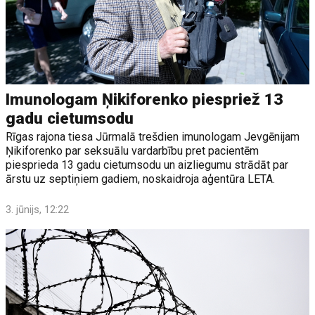
Imunologam Ņikiforenko piespriež 13
gadu cietumsodu
Rīgas rajona tiesa Jūrmalā trešdien imunologam Jevgēnijam
Ņikiforenko par seksuālu vardarbību pret pacientēm
piesprieda 13 gadu cietumsodu un aizliegumu strādāt par
ārstu uz septiņiem gadiem, noskaidroja aģentūra LETA.
3. jūnijs, 12:22