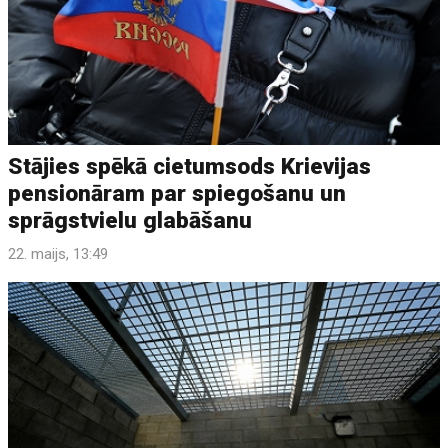
Stājies spēkā cietumsods Krievijas
pensionāram par spiegošanu un
sprāgstvielu glabāšanu
22. maijs, 13:49