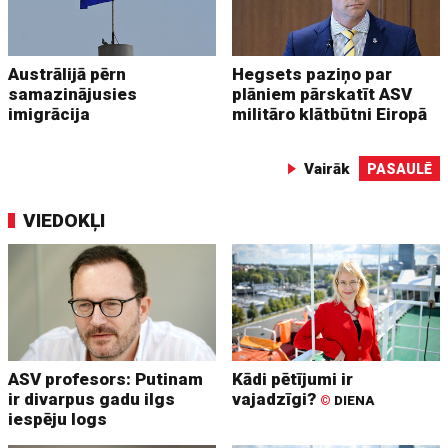
Austrālijā pērn
Hegsets paziņo par
samazinājusies
plāniem pārskatīt ASV
imigrācija
militāro klātbūtni Eiropā
Vairāk
PASAULĒ
VIEDOKĻI
ASV profesors: Putinam
Kādi pētījumi ir
ir divarpus gadu ilgs
vajadzīgi?
©
DIENA
iespēju logs