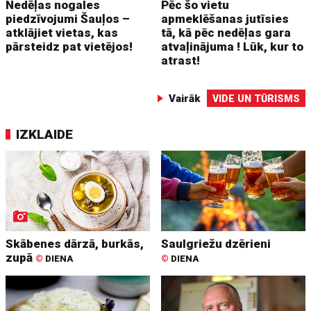
Nedēļas nogales
Pēc šo vietu
piedzīvojumi Šauļos –
apmeklēšanas jutīsies
atklājiet vietas, kas
tā, kā pēc nedēļas gara
pārsteidz pat vietējos!
atvaļinājuma ! Lūk, kur to
atrast!
Vairāk
VIDE UN TŪRISMS
IZKLAIDE
Skābenes dārzā, burkās,
Saulgriežu dzērieni
zupā
©
DIENA
©
DIENA