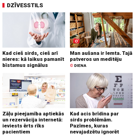
DZĪVESSTILS
Kad cieš sirds, cieš arī
Man aušana ir lemta. Tajā
nieres: kā laikus pamanīt
patveros un meditēju
bīstamus signālus
©
DIENA
Zāļu pieejamība aptiekās
Kad acis brīdina par
un rezervācija internetā:
sirds problēmām.
ieviests ērts rīks
Pazīmes, kuras
pacientiem
nevajadzētu ignorēt