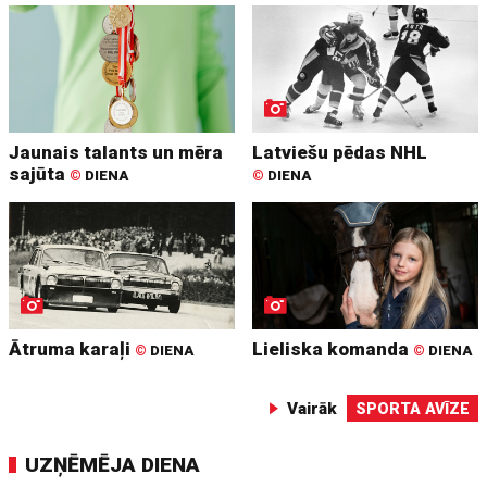
Jaunais talants un mēra
Latviešu pēdas NHL
sajūta
©
DIENA
©
DIENA
Ātruma karaļi
Lieliska komanda
©
DIENA
©
DIENA
Vairāk
SPORTA AVĪZE
UZŅĒMĒJA DIENA