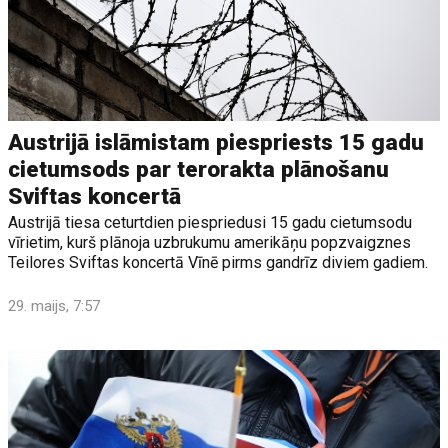
Austrijā islāmistam piespriests 15 gadu
cietumsods par terorakta plānošanu
Sviftas koncertā
Austrijā tiesa ceturtdien piespriedusi 15 gadu cietumsodu
vīrietim, kurš plānoja uzbrukumu amerikāņu popzvaigznes
Teilores Sviftas koncertā Vīnē pirms gandrīz diviem gadiem.
29. maijs, 7:57