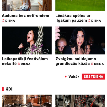
Audums bez netīrumiem
Lēnākas spēles ar
ilgākām pauzēm
©
DIENA
©
DIENA
Laikapstākļi festivālam
Zvaigžņu salidojums
nekaitē
grandiozās kāzās
©
DIENA
©
DIENA
Vairāk
SESTDIENA
KDI