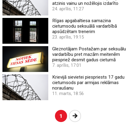
atzinis vainu un nožēlojis izdarīto
24. aprīlis, 11:27
Rīgas apgabaltiesa samazina
cietumsodu seksuālā vardarbībā
apsūdzētam trenerim
23. aprīlis, 19:15
Gleznotājam Postažam par seksuālu
vardarbību pret mazām meitenēm
piespriež desmit gadus cietumā
7. aprīlis, 17:01
Krievijā sievietei piespriests 17 gadu
cietumsods par armijas reklāmas
noraušanu
11. marts, 18:56
Nākošā
1