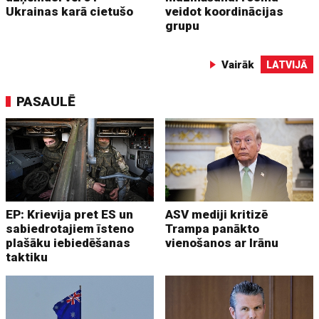
Ukrainas karā cietušo
veidot koordinācijas
grupu
Vairāk
LATVIJĀ
PASAULĒ
EP: Krievija pret ES un
ASV mediji kritizē
sabiedrotajiem īsteno
Trampa panākto
plašāku iebiedēšanas
vienošanos ar Irānu
taktiku