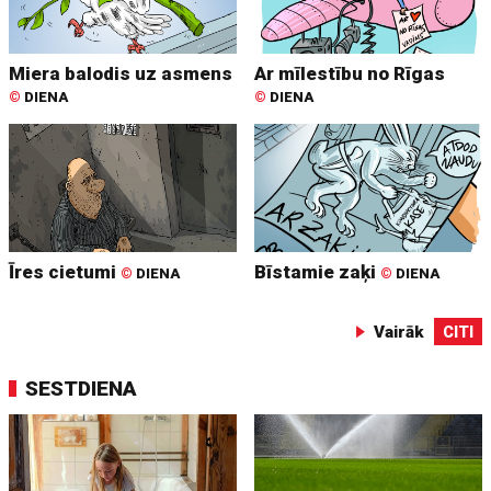
Miera balodis uz asmens
Ar mīlestību no Rīgas
©
DIENA
©
DIENA
Īres cietumi
Bīstamie zaķi
©
DIENA
©
DIENA
Vairāk
CITI
SESTDIENA