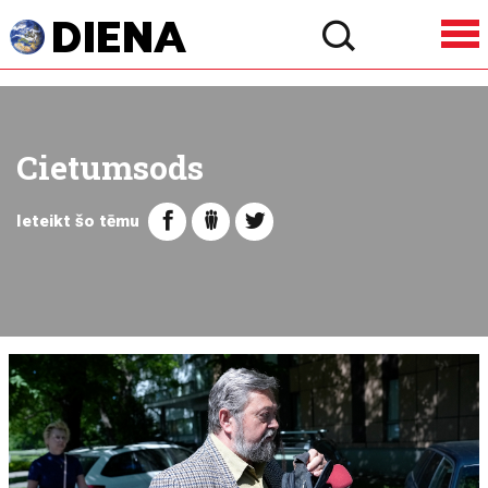
Cietumsods
Ieteikt šo tēmu