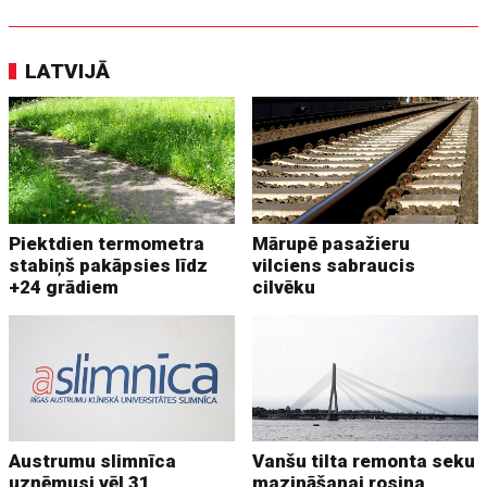
LATVIJĀ
Piektdien termometra
Mārupē pasažieru
stabiņš pakāpsies līdz
vilciens sabraucis
+24 grādiem
cilvēku
Austrumu slimnīca
Vanšu tilta remonta seku
uzņēmusi vēl 31
mazināšanai rosina