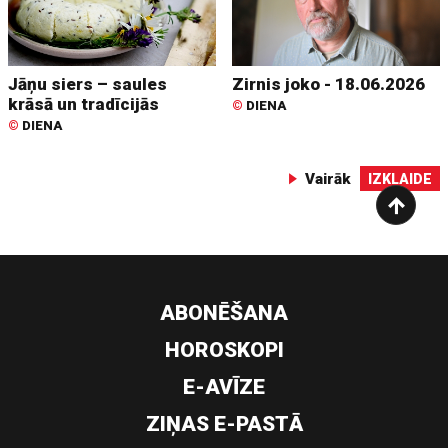
Jāņu siers – saules
Zirnis joko - 18.06.2026
krāsā un tradīcijās
©
DIENA
©
DIENA
Vairāk
IZKLAIDE
ABONĒŠANA
HOROSKOPI
E-AVĪZE
ZIŅAS E-PASTĀ