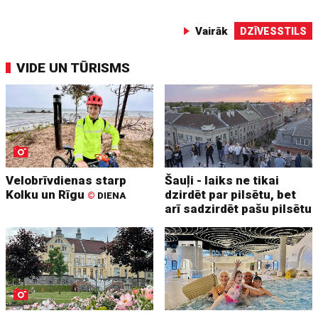
Vairāk
DZĪVESSTILS
VIDE UN TŪRISMS
Velobrīvdienas starp
Šauļi - laiks ne tikai
Kolku un Rīgu
dzirdēt par pilsētu, bet
©
DIENA
arī sadzirdēt pašu pilsētu