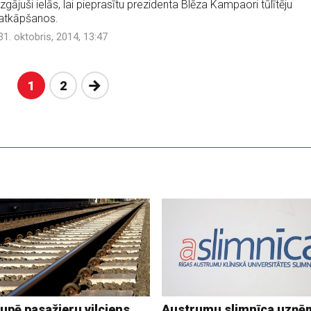
izgājuši ielās, lai pieprasītu prezidenta Blēza Kampaori tūlītēju
atkāpšanos.
31. oktobris, 2014, 13:47
Nākošā
1
2
upē pasažieru vilciens
Austrumu slimnīca uzņē