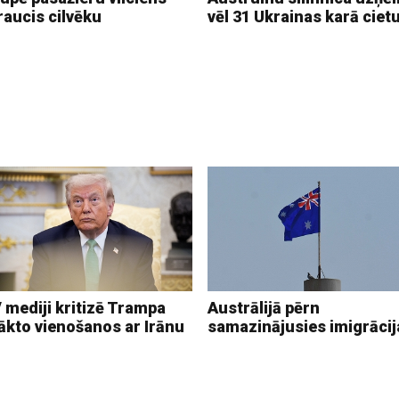
raucis cilvēku
vēl 31 Ukrainas karā ciet
 mediji kritizē Trampa
Austrālijā pērn
ākto vienošanos ar Irānu
samazinājusies imigrācij