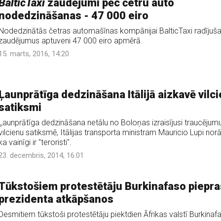
BalticTaxi
zaudējumi pēc četru auto
nodedzināšanas - 47 000 eiro
Nodedzinātās četras automašīnas kompānijai BalticTaxi radījuš
zaudējumus aptuveni 47 000 eiro apmērā.
15. marts, 2016, 14:20
Ļaunprātīga dedzināšana Itālijā aizkavē vilc
satiksmi
Ļaunprātīga dedzināšana netālu no Boloņas izraisījusi traucējum
vilcienu satiksmē, Itālijas transporta ministram Mauricio Lupi nor
ka vainīgi ir "teroristi".
23. decembris, 2014, 16:01
Tūkstošiem protestētāju Burkinafaso piepr
prezidenta atkāpšanos
Desmitiem tūkstoši protestētāju piektdien Āfrikas valstī Burkinaf