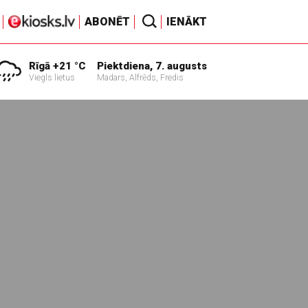
ABONĒT
IENĀKT
Rīgā +21 °C
Piektdiena, 7. augusts
Viegls lietus
Madars, Alfrēds, Fredis