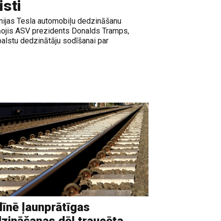
isti
nijas Tesla automobiļu dedzināšanu
iņojis ASV prezidents Donalds Tramps,
tbalstu dedzinātāju sodīšanai par
līnē ļaunprātīgas