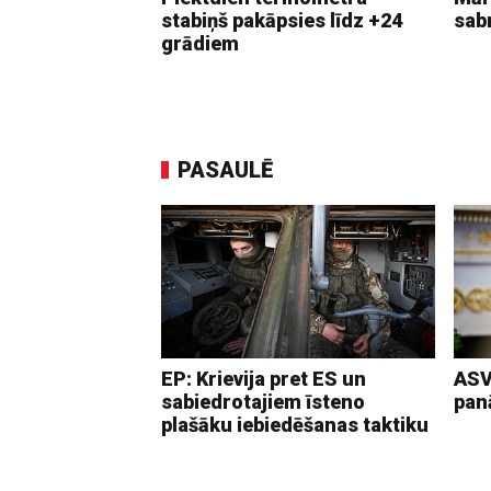
stabiņš pakāpsies līdz +24
sab
grādiem
PASAULĒ
EP: Krievija pret ES un
ASV
sabiedrotajiem īsteno
pan
plašāku iebiedēšanas taktiku