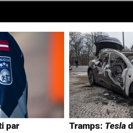
ti par
Tramps:
Tesla
d