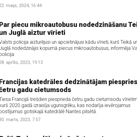
22. maijs, 2024, 16:44
Par piecu mikroautobusu nodedzināšanu Te
un Juglā aiztur vīrieti
Valsts policija aizturējusi un apcietinājusi kādu vīrieti, kurš Teikā u
Juglā nodedzinājis kopumā piecus mikroautobusus, informēja Va
policija.
28. aprīlis, 2023, 19:13
Francijas katedrāles dedzinātājam piesprie
četru gadu cietumsods
Tiesa Francijā trešdien piesprieda četru gadu cietumsodu vīrietim
kurš 2020.gadā izraisīja ugunsgrēku, kas nodarīja ievērojamus
postījumus gotiskajā katedrālē Nantes pilsētā.
30. marts, 2023, 7:57