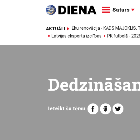
Saturs
Ēku renovācija - KĀDS MĀJOKLIS
AKTUĀLI
Latvijas eksporta izcilības
PK futbolā - 202
Dedzināša
Ieteikt šo tēmu