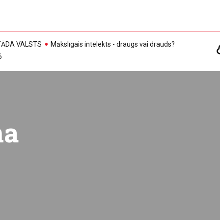
, TĀDA VALSTS
Mākslīgais intelekts - draugs vai drauds?
6
na