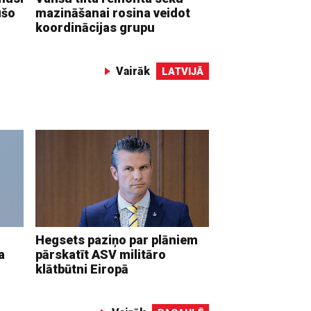
ušo
mazināšanai rosina veidot
koordinācijas grupu
Vairāk
LATVIJĀ
Hegsets paziņo par plāniem
a
pārskatīt ASV militāro
klātbūtni Eiropā