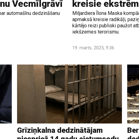
nu Vecmīlgrāvī
kreisie ekstrēm
ti par automašīnu dedzināšanu
Miljardiera Īlona Maska kompā
apmaksā kreisie radikāļi, paz
kārtējo reizi publiski paužot a
iekšzemes terorismu.
19. marts, 2025, 9:36
Grīziņkalna dedzinātājam
Ber