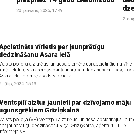
piespriež 14 gadu cietumsodu
ded
dze
20. janvāris, 2025, 17:49
2. au
Apcietināts vīrietis par ļaunprātīgu
dedzināšanu Asara ielā
Valsts policija aizturējusi un tiesa piemērojusi apcietinājumu vīriet
kurš tiek turēts aizdomās par ļaunprātīgu dedzināšanu Rīgā, Jāņ
Asara ielā, informēja Valsts policija.
9. jūlijs, 2024, 15:13
Ventspilī aiztur jaunieti par dzīvojamo māju
ugunsgrēkiem Grīziņkalnā
Valsts policija (VP) Ventspilī aizturējusi un tiesa apcietinājusi jauni
par ļaunprātīgu dedzināšanu Rīgā, Grīziņkalnā, aģentūru LETA
informēja VP.