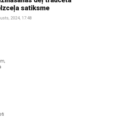
zināšanas dēļ traucēta
lzceļa satiksme
gusts, 2024, 17:48
im,
a
eti