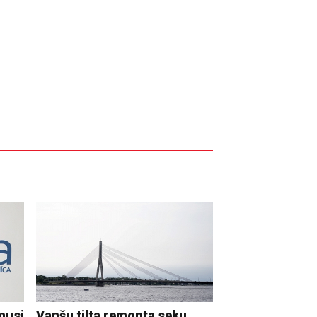
musi
Vanšu tilta remonta seku