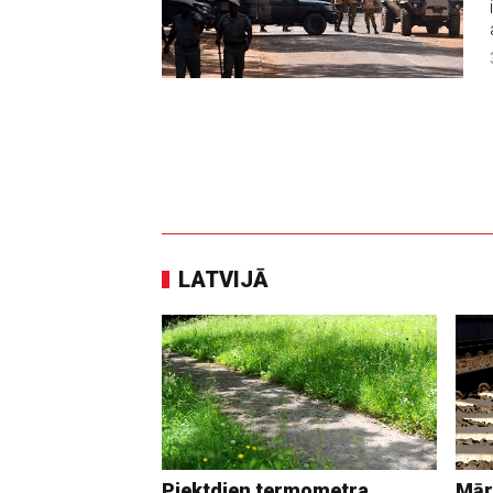
LATVIJĀ
Piektdien termometra
Mār