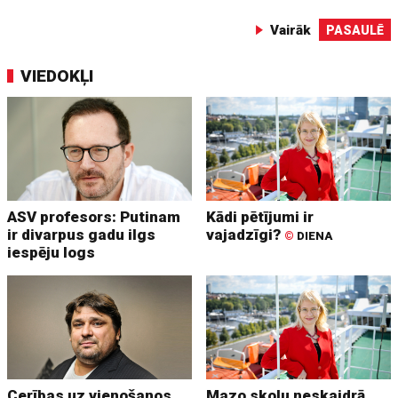
Vairāk
PASAULĒ
VIEDOKĻI
ASV profesors: Putinam
Kādi pētījumi ir
ir divarpus gadu ilgs
vajadzīgi?
©
DIENA
iespēju logs
Cerības uz vienošanos
Mazo skolu neskaidrā