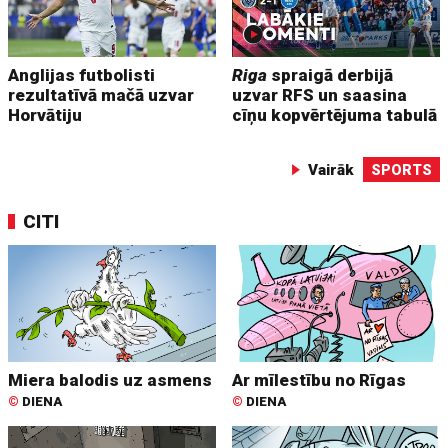
Anglijas futbolisti
Riga
spraigā derbijā
rezultatīvā mačā uzvar
uzvar RFS un saasina
Horvātiju
cīņu kopvērtējuma tabulā
Vairāk
SPORTS
CITI
Miera balodis uz asmens
Ar mīlestību no Rīgas
©
DIENA
©
DIENA