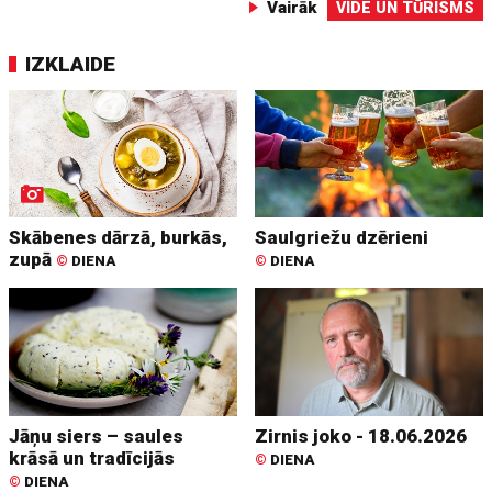
Vairāk
VIDE UN TŪRISMS
IZKLAIDE
Skābenes dārzā, burkās,
Saulgriežu dzērieni
zupā
©
DIENA
©
DIENA
Jāņu siers – saules
Zirnis joko - 18.06.2026
krāsā un tradīcijās
©
DIENA
©
DIENA