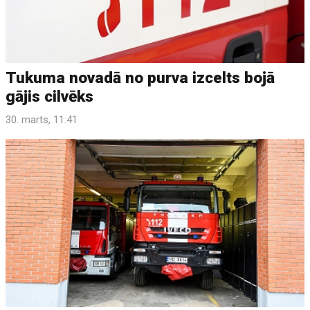
Tukuma novadā no purva izcelts bojā
gājis cilvēks
30. marts, 11:41