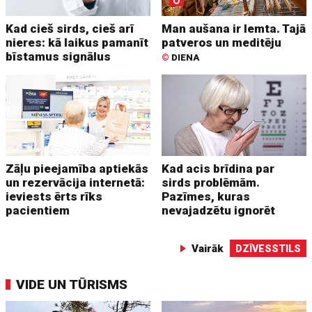
Kad cieš sirds, cieš arī
Man aušana ir lemta. Tajā
nieres: kā laikus pamanīt
patveros un meditēju
bīstamus signālus
©
DIENA
Zāļu pieejamība aptiekās
Kad acis brīdina par
un rezervācija internetā:
sirds problēmām.
ieviests ērts rīks
Pazīmes, kuras
pacientiem
nevajadzētu ignorēt
Vairāk
DZĪVESSTILS
VIDE UN TŪRISMS