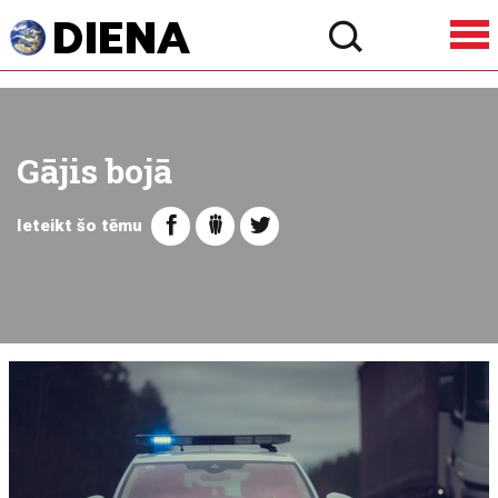
Gājis bojā
Ieteikt šo tēmu