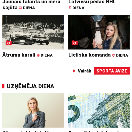
Jaunais talants un mēra
Latviešu pēdas NHL
sajūta
©
DIENA
©
DIENA
Ātruma karaļi
Lieliska komanda
©
DIENA
©
DIENA
Vairāk
SPORTA AVĪZE
UZŅĒMĒJA DIENA