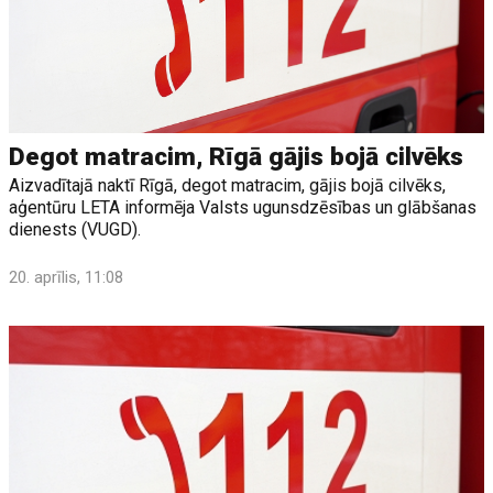
Degot matracim, Rīgā gājis bojā cilvēks
Aizvadītajā naktī Rīgā, degot matracim, gājis bojā cilvēks,
aģentūru LETA informēja Valsts ugunsdzēsības un glābšanas
dienests (VUGD).
20. aprīlis, 11:08