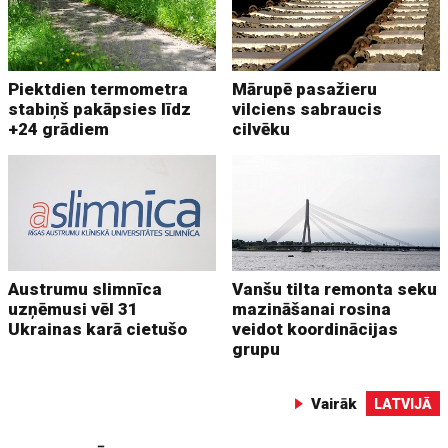
Piektdien termometra
Mārupē pasažieru
stabiņš pakāpsies līdz
vilciens sabraucis
+24 grādiem
cilvēku
Austrumu slimnīca
Vanšu tilta remonta seku
uzņēmusi vēl 31
mazināšanai rosina
Ukrainas karā cietušo
veidot koordinācijas
grupu
Vairāk
LATVIJĀ