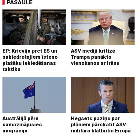
PASAULĒ
EP: Krievija pret ES un
ASV mediji kritizē
sabiedrotajiem īsteno
Trampa panākto
plašāku iebiedēšanas
vienošanos ar Irānu
taktiku
Austrālijā pērn
Hegsets paziņo par
samazinājusies
plāniem pārskatīt ASV
imigrācija
militāro klātbūtni Eiropā