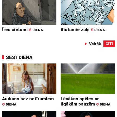
Īres cietumi
Bīstamie zaķi
©
DIENA
©
DIENA
Vairāk
CITI
SESTDIENA
Audums bez netīrumiem
Lēnākas spēles ar
ilgākām pauzēm
©
DIENA
©
DIENA