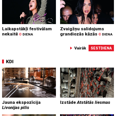
Laikapstākļi festivālam
Zvaigžņu salidojums
nekaitē
grandiozās kāzās
©
DIENA
©
DIENA
Vairāk
SESTDIENA
KDI
Jauna ekspozīcija
Izstāde
Atstātās liesmas
Livonijas pilis