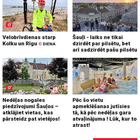
Velobrīvdienas starp
Šauļi - laiks ne tikai
Kolku un Rīgu
dzirdēt par pilsētu, bet
©
DIENA
arī sadzirdēt pašu pilsētu
Nedēļas nogales
Pēc šo vietu
piedzīvojumi Šauļos –
apmeklēšanas jutīsies
atklājiet vietas, kas
tā, kā pēc nedēļas gara
pārsteidz pat vietējos!
atvaļinājuma ! Lūk, kur to
atrast!