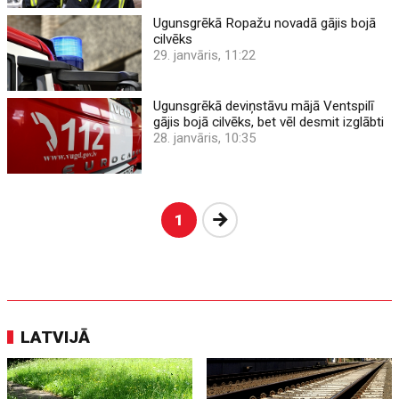
Ugunsgrēkā Ropažu novadā gājis bojā
cilvēks
29. janvāris, 11:22
Ugunsgrēkā deviņstāvu mājā Ventspilī
gājis bojā cilvēks, bet vēl desmit izglābti
28. janvāris, 10:35
Nākošā
1
LATVIJĀ