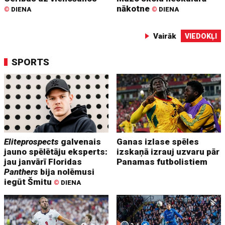
nākotne
©
DIENA
©
DIENA
Vairāk
VIEDOKĻI
SPORTS
Eliteprospects
galvenais
Ganas izlase spēles
jauno spēlētāju eksperts:
izskaņā izrauj uzvaru pār
jau janvārī Floridas
Panamas futbolistiem
Panthers
bija nolēmusi
iegūt Šmitu
©
DIENA