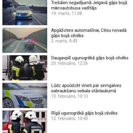
Trešdien negadījumā Jelgavā gājis bojā
mikroautobusa vadītājs
19. marts, 11:08
Apgāžoties automašīnai, Cēsu novadā
gājis bojā cilvēks
2. marts, 9:43
Daugavpilī ugunsgrēkā gājis bojā cilvēks
23. februāris, 12:26
Lūdz apsūdzēt vīrieti par sirmgalves
sabraukšanu veikala stāvlaukumā
13. februāris, 10:10
Rīgā ugunsgrēkā gājis bojā cilvēks
12. februāris, 10:43