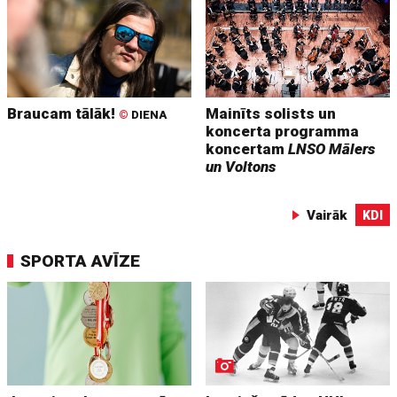
Braucam tālāk!
Mainīts solists un
©
DIENA
koncerta programma
koncertam
LNSO Mālers
un Voltons
Vairāk
KDI
SPORTA AVĪZE