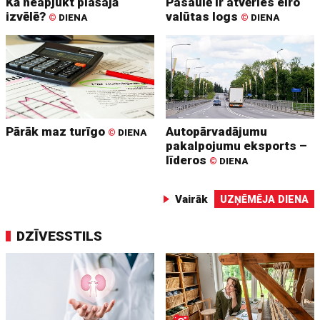
Kā neapjukt plašajā
Pasaulē ir atvēries eiro
izvēlē?
valūtas logs
©
DIENA
©
DIENA
Pārāk maz turīgo
Autopārvadājumu
©
DIENA
pakalpojumu eksports –
līderos
©
DIENA
Vairāk
UZŅĒMĒJA DIENA
DZĪVESSTILS