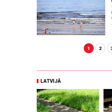
1
2
LATVIJĀ