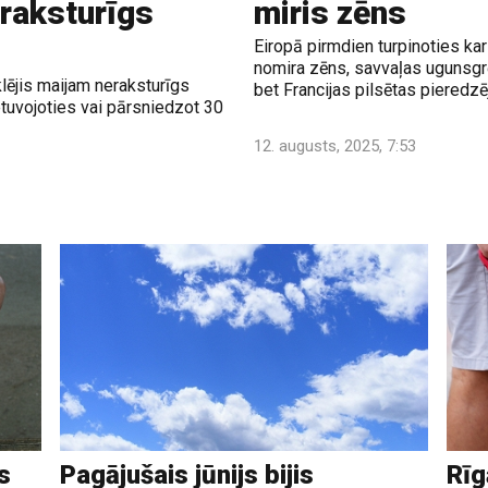
raksturīgs
miris zēns
Eiropā pirmdien turpinoties kar
nomira zēns, savvaļas ugunsgr
eklējis maijam neraksturīgs
bet Francijas pilsētas pieredz
tuvojoties vai pārsniedzot 30
12. augusts, 2025, 7:53
s
Pagājušais jūnijs bijis
Rīg