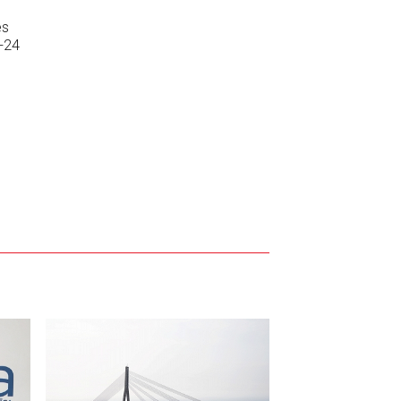
es
.+24