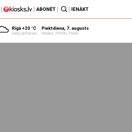
ABONĒT
IENĀKT
Rīgā +20 °C
Piektdiena, 7. augusts
Daļēji apmācies
Madars, Alfrēds, Fredis