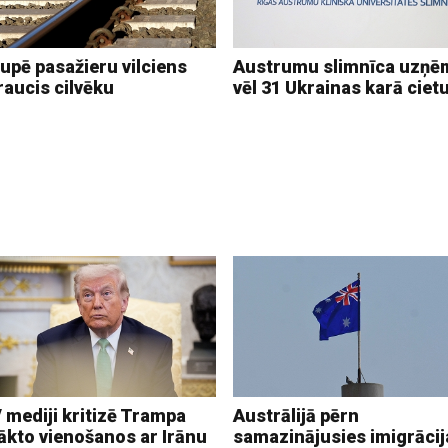
upē pasažieru vilciens
Austrumu slimnīca uzņē
raucis cilvēku
vēl 31 Ukrainas karā ciet
 mediji kritizē Trampa
Austrālijā pērn
ākto vienošanos ar Irānu
samazinājusies imigrācij