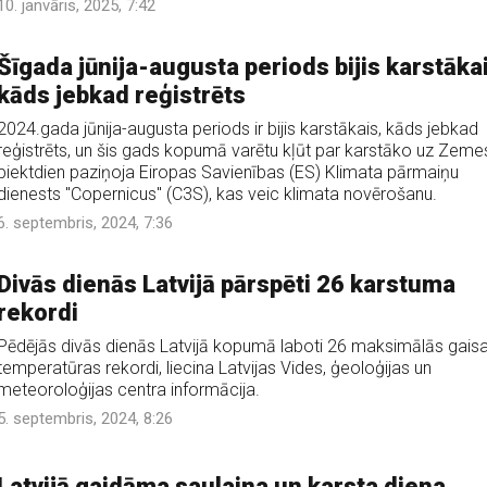
10. janvāris, 2025, 7:42
Šīgada jūnija-augusta periods bijis karstākai
kāds jebkad reģistrēts
2024.gada jūnija-augusta periods ir bijis karstākais, kāds jebkad
reģistrēts, un šis gads kopumā varētu kļūt par karstāko uz Zeme
piektdien paziņoja Eiropas Savienības (ES) Klimata pārmaiņu
dienests "Copernicus" (C3S), kas veic klimata novērošanu.
6. septembris, 2024, 7:36
Divās dienās Latvijā pārspēti 26 karstuma
rekordi
Pēdējās divās dienās Latvijā kopumā laboti 26 maksimālās gais
temperatūras rekordi, liecina Latvijas Vides, ģeoloģijas un
meteoroloģijas centra informācija.
5. septembris, 2024, 8:26
Latvijā gaidāma saulaina un karsta diena