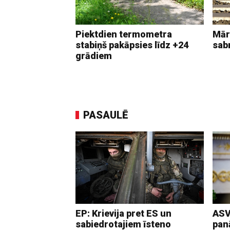
Piektdien termometra
Mār
stabiņš pakāpsies līdz +24
sab
grādiem
PASAULĒ
EP: Krievija pret ES un
ASV
sabiedrotajiem īsteno
pan