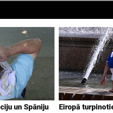
anciju un Spāniju
Eiropā turpinoti