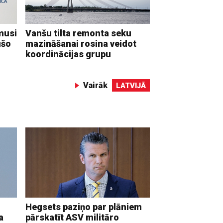
musi
Vanšu tilta remonta seku
ušo
mazināšanai rosina veidot
koordinācijas grupu
Vairāk
LATVIJĀ
Hegsets paziņo par plāniem
a
pārskatīt ASV militāro