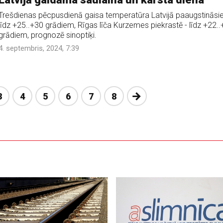
Trešdienas pēcpusdienā gaisa temperatūra Latvijā paaugstināsi
līdz +25..+30 grādiem, Rīgas līča Kurzemes piekrastē - līdz +22.
grādiem, prognozē sinoptiķi.
4. septembris, 2024, 7:39
Nākošā
3
4
5
6
7
8