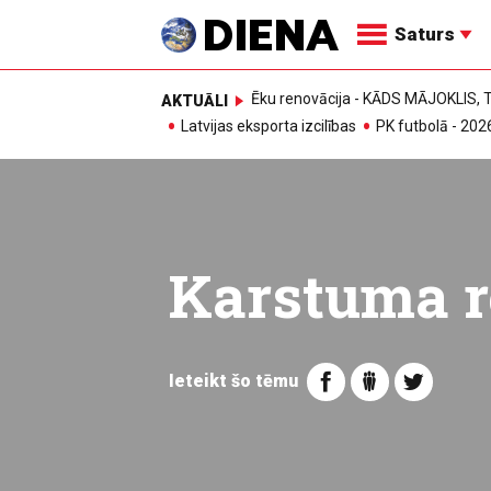
Saturs
Ēku renovācija - KĀDS MĀJOKLIS
AKTUĀLI
Latvijas eksporta izcilības
PK futbolā - 202
Karstuma r
Ieteikt šo tēmu