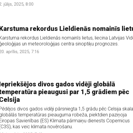
2. jūlijs, 2025, 8:00
Karstuma rekordus Lieldienās nomainīs liet
Karstuma rekordus Lieldienās nomainīs lietus, liecina Latvijas Vid
ģeoloģijas un meteoroloģijas centra sinoptiķu prognozes.
20. aprīlis, 2025, 7:16
Iepriekšējos divos gados vidēji globālā
temperatūra pieaugusi par 1,5 grādiem pēc
Celsija
Pēdējos divos gados vidēji pārsniegta 1,5 grādu pēc Celsija skal
globālās temperatūras pieauguma robeža, piektdien paziņoja
Eiropas Savienības (ES) Klimata pārmaiņu dienests Copernicus
(C3S), kas veic klimata novērošanu.