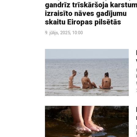
gandrīz trīskāršoja karstu
izraisīto nāves gadījumu
skaitu Eiropas pilsētās
9. jūlijs, 2025, 10:00