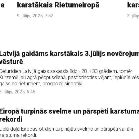
ma
karstākais Rietumeiropā
kar
9. jūlijs, 2025, 7:52
3. jūl
Latvijā gaidāms karstākais 3.jūlijs novēroju
vēsturē
Ceturtdien Latvijā gaiss sakarsīs līdz +28..+33 grādiem, tomēr
Kurzemē jau agrā pēcpusdienā, pastiprinoties vējam, ieplūdīs vē
gaiss no rietumiem, prognozē sinoptiķi.
3. jūlijs, 2025, 6:45
Eiropā turpinās svelme un pārspēti karstum
rekordi
Lielā daļā Eiropas otrdien turpinājās svelme un pārspēti vairāki
karstuma rekordi.