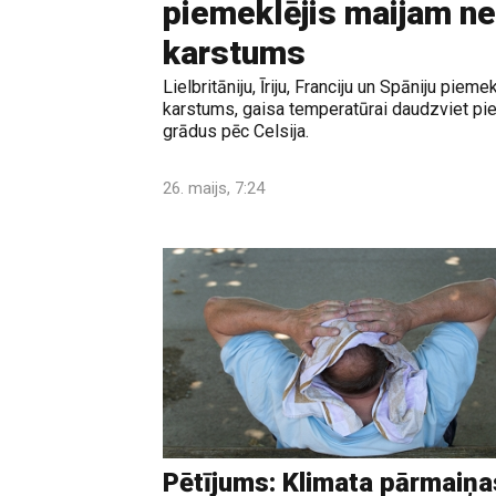
piemeklējis maijam ne
karstums
Lielbritāniju, Īriju, Franciju un Spāniju piem
karstums, gaisa temperatūrai daudzviet pie
grādus pēc Celsija.
26. maijs, 7:24
Pētījums: Klimata pārmaiņa