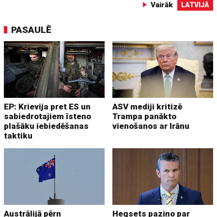
Vairāk
LATVIJĀ
PASAULĒ
EP: Krievija pret ES un
ASV mediji kritizē
sabiedrotajiem īsteno
Trampa panākto
plašāku iebiedēšanas
vienošanos ar Irānu
taktiku
Austrālijā pērn
Hegsets paziņo par