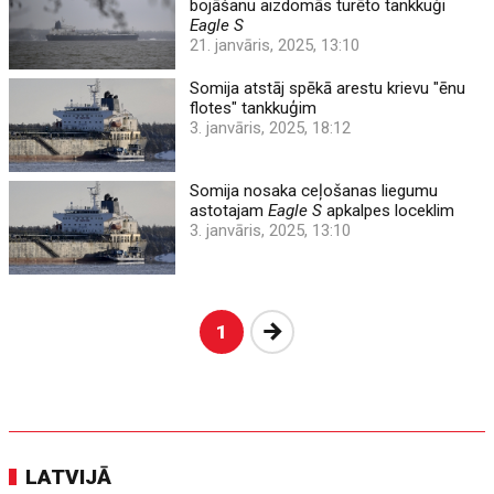
bojāšanu aizdomās turēto tankkuģi
Eagle S
21. janvāris, 2025, 13:10
Somija atstāj spēkā arestu krievu "ēnu
flotes" tankkuģim
3. janvāris, 2025, 18:12
Somija nosaka ceļošanas liegumu
astotajam
Eagle S
apkalpes loceklim
3. janvāris, 2025, 13:10
Nākošā
1
LATVIJĀ