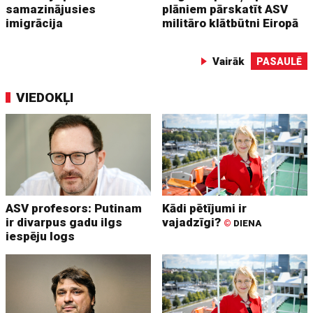
samazinājusies
plāniem pārskatīt ASV
imigrācija
militāro klātbūtni Eiropā
Vairāk
PASAULĒ
VIEDOKĻI
ASV profesors: Putinam
Kādi pētījumi ir
ir divarpus gadu ilgs
vajadzīgi?
©
DIENA
iespēju logs