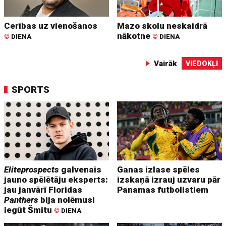
Cerības uz vienošanos
Mazo skolu neskaidrā
nākotne
©
DIENA
©
DIENA
Vairāk
VIEDOKĻI
SPORTS
Eliteprospects
galvenais
Ganas izlase spēles
jauno spēlētāju eksperts:
izskaņā izrauj uzvaru pār
jau janvārī Floridas
Panamas futbolistiem
Panthers
bija nolēmusi
iegūt Šmitu
©
DIENA