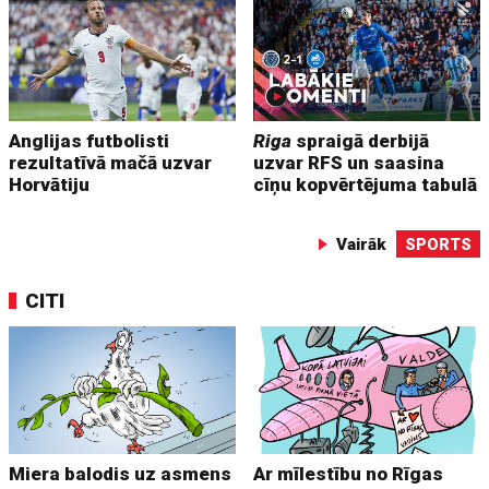
Anglijas futbolisti
Riga
spraigā derbijā
rezultatīvā mačā uzvar
uzvar RFS un saasina
Horvātiju
cīņu kopvērtējuma tabulā
Vairāk
SPORTS
CITI
Miera balodis uz asmens
Ar mīlestību no Rīgas