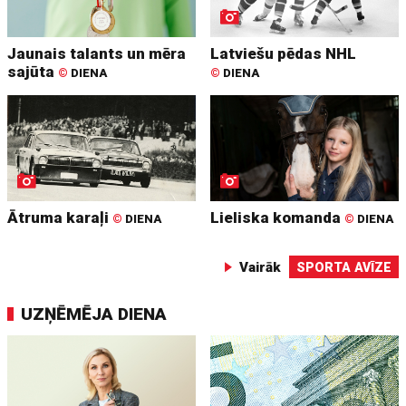
Jaunais talants un mēra
Latviešu pēdas NHL
sajūta
©
DIENA
©
DIENA
Ātruma karaļi
Lieliska komanda
©
DIENA
©
DIENA
Vairāk
SPORTA AVĪZE
UZŅĒMĒJA DIENA