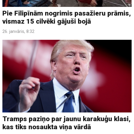
Pie Filipīnām nogrimis pasažieru prāmis,
vismaz 15 cilvēki gājuši bojā
26. janvāris, 8:32
Tramps paziņo par jaunu karakuģu klasi,
kas tiks nosaukta viņa vārdā