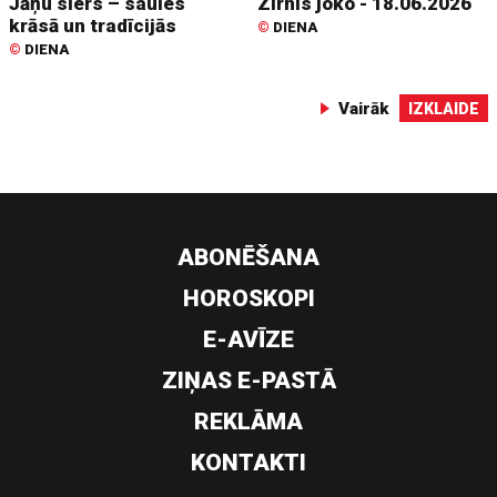
Jāņu siers – saules
Zirnis joko - 18.06.2026
krāsā un tradīcijās
©
DIENA
©
DIENA
Vairāk
IZKLAIDE
ABONĒŠANA
HOROSKOPI
E-AVĪZE
ZIŅAS E-PASTĀ
REKLĀMA
KONTAKTI