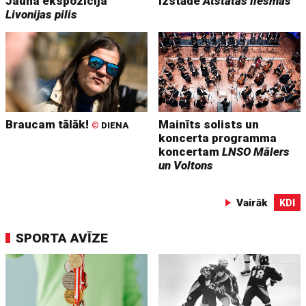
Jauna ekspozīcija
Izstāde
Atstātās liesmas
Livonijas pilis
Braucam tālāk!
Mainīts solists un
©
DIENA
koncerta programma
koncertam
LNSO Mālers
un Voltons
Vairāk
KDI
SPORTA AVĪZE