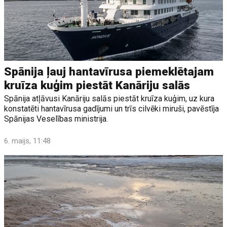
Spānija ļauj hantavīrusa piemeklētajam
kruīza kuģim piestāt Kanāriju salās
Spānija atļāvusi Kanāriju salās piestāt kruīza kuģim, uz kura
konstatēti hantavīrusa gadījumi un trīs cilvēki miruši, pavēstīja
Spānijas Veselības ministrija.
6. maijs, 11:48