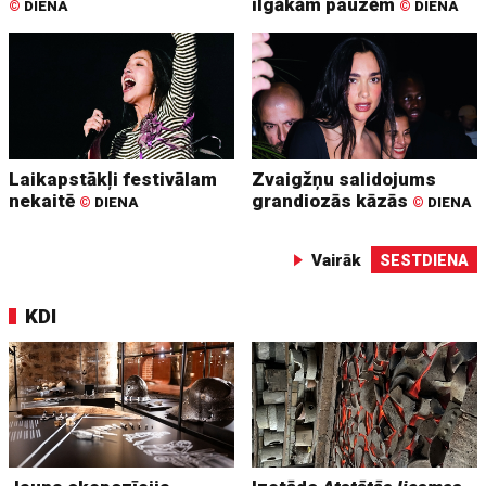
ilgākām pauzēm
©
DIENA
©
DIENA
Laikapstākļi festivālam
Zvaigžņu salidojums
nekaitē
grandiozās kāzās
©
DIENA
©
DIENA
Vairāk
SESTDIENA
KDI