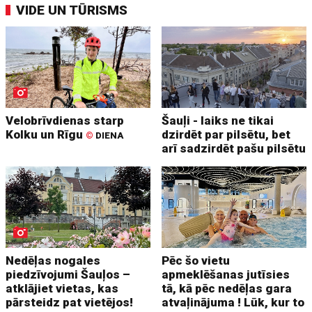
VIDE UN TŪRISMS
Velobrīvdienas starp
Šauļi - laiks ne tikai
Kolku un Rīgu
dzirdēt par pilsētu, bet
©
DIENA
arī sadzirdēt pašu pilsētu
Nedēļas nogales
Pēc šo vietu
piedzīvojumi Šauļos –
apmeklēšanas jutīsies
atklājiet vietas, kas
tā, kā pēc nedēļas gara
pārsteidz pat vietējos!
atvaļinājuma ! Lūk, kur to