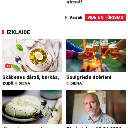
atrast!
Vairāk
VIDE UN TŪRISMS
IZKLAIDE
Skābenes dārzā, burkās,
Saulgriežu dzērieni
zupā
©
DIENA
©
DIENA