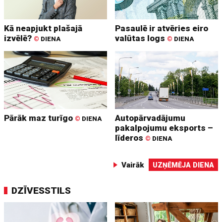
Kā neapjukt plašajā
Pasaulē ir atvēries eiro
izvēlē?
valūtas logs
©
DIENA
©
DIENA
Pārāk maz turīgo
Autopārvadājumu
©
DIENA
pakalpojumu eksports –
līderos
©
DIENA
Vairāk
UZŅĒMĒJA DIENA
DZĪVESSTILS