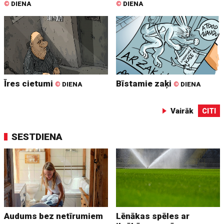
©
DIENA
©
DIENA
Īres cietumi
Bīstamie zaķi
©
DIENA
©
DIENA
Vairāk
CITI
SESTDIENA
Audums bez netīrumiem
Lēnākas spēles ar