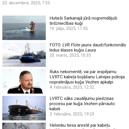
23. decembris, 2025, 7:35
Hutieši Sarkanajā jūrā nogremdējuši
tirdzniecības kuģi
10. jūlijs, 2025, 11:55
FOTO:
LVR Flote
jauns daudzfunkcionāls
ledus klases kuģis
Laura
20. marts, 2025, 10:35
Ruks nekomentē, vai par iespējamu
LVRTC kabeļa bojāšanu Latvijas policija
nopratinājusi kuģa
Vezhen
apkalpi
4. februāris, 2025, 12:32
LVRTC sāks zaudējumu piedziņas
procesu par kuģa
Vezhen
pārrauto
kabeli
3. februāris, 2025, 19:23
Helsinku tiesa arestē par kabeļu