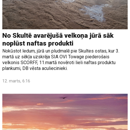
No Skultē avarējušā velkoņa jūrā sāk
noplūst naftas produkti
Nokūstot ledum, jūrā un pludmalē pie Skultes ostas, kur 3.
martā uz sēkļa uzskrēja SIA OVI Towage piederošais
velkonis SCORFF, 11.martā novēroti lieli naftas produktu
plankumi, DB vēsta aculiecinieki.
12. marts, 6:16