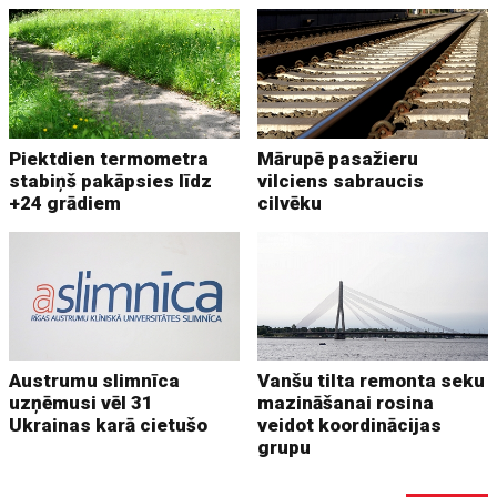
Piektdien termometra
Mārupē pasažieru
stabiņš pakāpsies līdz
vilciens sabraucis
+24 grādiem
cilvēku
Austrumu slimnīca
Vanšu tilta remonta seku
uzņēmusi vēl 31
mazināšanai rosina
Ukrainas karā cietušo
veidot koordinācijas
grupu