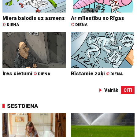
Miera balodis uz asmens
Ar mīlestību no Rīgas
©
DIENA
©
DIENA
Īres cietumi
Bīstamie zaķi
©
DIENA
©
DIENA
Vairāk
CITI
SESTDIENA