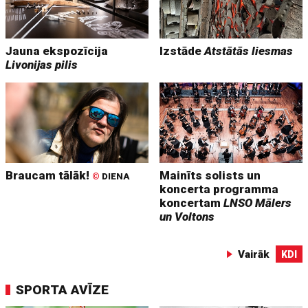
Jauna ekspozīcija
Izstāde
Atstātās liesmas
Livonijas pilis
Braucam tālāk!
Mainīts solists un
©
DIENA
koncerta programma
koncertam
LNSO Mālers
un Voltons
Vairāk
KDI
SPORTA AVĪZE