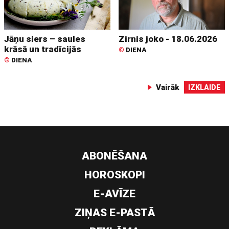
Jāņu siers – saules
Zirnis joko - 18.06.2026
krāsā un tradīcijās
©
DIENA
©
DIENA
Vairāk
IZKLAIDE
ABONĒŠANA
HOROSKOPI
E-AVĪZE
ZIŅAS E-PASTĀ