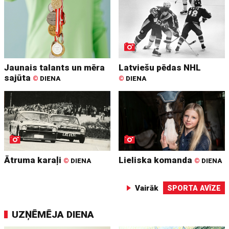
Jaunais talants un mēra
Latviešu pēdas NHL
sajūta
©
DIENA
©
DIENA
Ātruma karaļi
Lieliska komanda
©
DIENA
©
DIENA
Vairāk
SPORTA AVĪZE
UZŅĒMĒJA DIENA