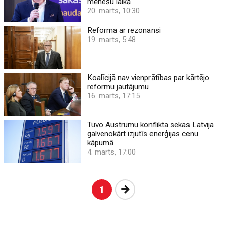
mēnešu laikā
20. marts, 10:30
Reforma ar rezonansi
19. marts, 5:48
Koalīcijā nav vienprātības par kārtējo
reformu jautājumu
16. marts, 17:15
Tuvo Austrumu konflikta sekas Latvija
galvenokārt izjutīs enerģijas cenu
kāpumā
4. marts, 17:00
Nākošā
1