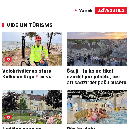
Vairāk
DZĪVESSTILS
VIDE UN TŪRISMS
Velobrīvdienas starp
Šauļi - laiks ne tikai
Kolku un Rīgu
dzirdēt par pilsētu, bet
©
DIENA
arī sadzirdēt pašu pilsētu
Nedēļas nogales
Pēc šo vietu