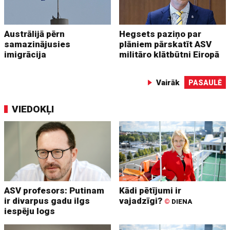
Austrālijā pērn
Hegsets paziņo par
samazinājusies
plāniem pārskatīt ASV
imigrācija
militāro klātbūtni Eiropā
Vairāk
PASAULĒ
VIEDOKĻI
ASV profesors: Putinam
Kādi pētījumi ir
ir divarpus gadu ilgs
vajadzīgi?
©
DIENA
iespēju logs