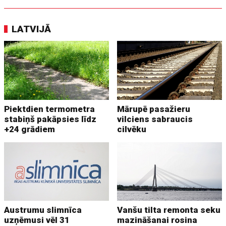
LATVIJĀ
Piektdien termometra
Mārupē pasažieru
stabiņš pakāpsies līdz
vilciens sabraucis
+24 grādiem
cilvēku
Austrumu slimnīca
Vanšu tilta remonta seku
uzņēmusi vēl 31
mazināšanai rosina