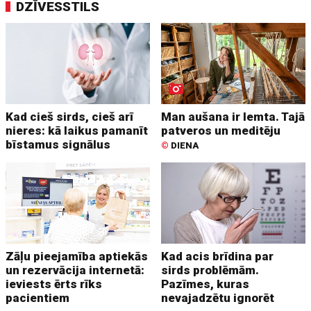
DZĪVESSTILS
Kad cieš sirds, cieš arī
Man aušana ir lemta. Tajā
nieres: kā laikus pamanīt
patveros un meditēju
bīstamus signālus
©
DIENA
Zāļu pieejamība aptiekās
Kad acis brīdina par
un rezervācija internetā:
sirds problēmām.
ieviests ērts rīks
Pazīmes, kuras
pacientiem
nevajadzētu ignorēt