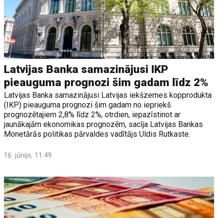
Latvijas Banka samazinājusi IKP
pieauguma prognozi šim gadam līdz 2%
Latvijas Banka samazinājusi Latvijas iekšzemes kopprodukta
(IKP) pieauguma prognozi šim gadam no iepriekš
prognozētajiem 2,8% līdz 2%, otrdien, iepazīstinot ar
jaunākajām ekonomikas prognozēm, sacīja Latvijas Bankas
Monetārās politikas pārvaldes vadītājs Uldis Rutkaste.
16. jūnijs, 11:49