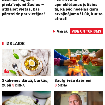
piedzīvojumi Šauļos –
apmeklēšanas jutīsies
atklājiet vietas, kas
tā, kā pēc nedēļas gara
pārsteidz pat vietējos!
atvaļinājuma ! Lūk, kur to
atrast!
Vairāk
VIDE UN TŪRISMS
IZKLAIDE
Skābenes dārzā, burkās,
Saulgriežu dzērieni
zupā
©
DIENA
©
DIENA