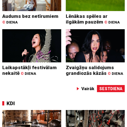
Audums bez netīrumiem
Lēnākas spēles ar
ilgākām pauzēm
©
DIENA
©
DIENA
Laikapstākļi festivālam
Zvaigžņu salidojums
nekaitē
grandiozās kāzās
©
DIENA
©
DIENA
Vairāk
SESTDIENA
KDI