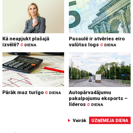
Kā neapjukt plašajā
Pasaulē ir atvēries eiro
izvēlē?
valūtas logs
©
DIENA
©
DIENA
Pārāk maz turīgo
Autopārvadājumu
©
DIENA
pakalpojumu eksports –
līderos
©
DIENA
Vairāk
UZŅĒMĒJA DIENA