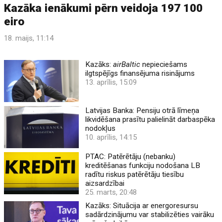
Kazāka ienākumi pērn veidoja 197 100
eiro
18. maijs, 11:14
Kazāks:
airBaltic
nepieciešams
ilgtspējīgs finansējuma risinājums
13. aprīlis, 15:09
Latvijas Banka: Pensiju otrā līmeņa
likvidēšana prasītu palielināt darbaspēka
nodokļus
10. aprīlis, 14:15
PTAC: Patērētāju (nebanku)
kreditēšanas funkciju nodošana LB
radītu riskus patērētāju tiesību
aizsardzībai
25. marts, 20:48
Kazāks: Situācija ar energoresursu
sadārdzinājumu var stabilizēties vairāku