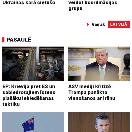
Ukrainas karā cietušo
veidot koordinācijas
grupu
Vairāk
LATVIJĀ
PASAULĒ
EP: Krievija pret ES un
ASV mediji kritizē
sabiedrotajiem īsteno
Trampa panākto
plašāku iebiedēšanas
vienošanos ar Irānu
taktiku