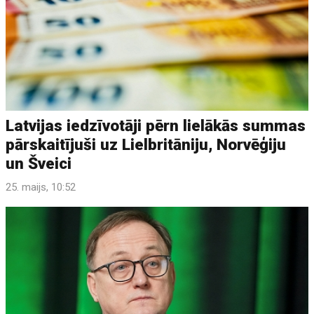
Latvijas iedzīvotāji pērn lielākās summas
pārskaitījuši uz Lielbritāniju, Norvēģiju
un Šveici
25. maijs, 10:52