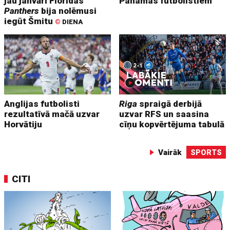
jau janvārī Floridas
Panamas futbolistiem
Panthers
bija nolēmusi
iegūt Šmitu
©
DIENA
Anglijas futbolisti
Riga
spraigā derbijā
rezultatīvā mačā uzvar
uzvar RFS un saasina
Horvātiju
cīņu kopvērtējuma tabulā
Vairāk
SPORTS
CITI