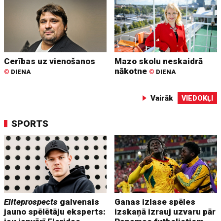
Cerības uz vienošanos
Mazo skolu neskaidrā
nākotne
©
DIENA
©
DIENA
Vairāk
VIEDOKĻI
SPORTS
Eliteprospects
galvenais
Ganas izlase spēles
jauno spēlētāju eksperts:
izskaņā izrauj uzvaru pār