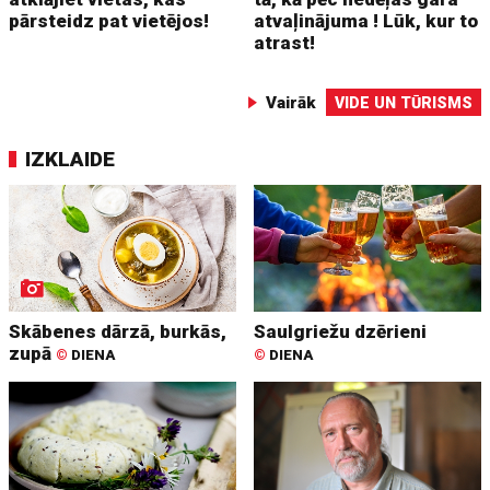
pārsteidz pat vietējos!
atvaļinājuma ! Lūk, kur to
atrast!
Vairāk
VIDE UN TŪRISMS
IZKLAIDE
Skābenes dārzā, burkās,
Saulgriežu dzērieni
zupā
©
DIENA
©
DIENA