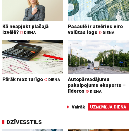
Kā neapjukt plašajā
Pasaulē ir atvēries eiro
izvēlē?
valūtas logs
©
DIENA
©
DIENA
Pārāk maz turīgo
Autopārvadājumu
©
DIENA
pakalpojumu eksports –
līderos
©
DIENA
Vairāk
UZŅĒMĒJA DIENA
DZĪVESSTILS