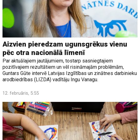
Aizvien pieredzam ugunsgrēkus vienu
pēc otra nacionālā līmenī
Par aktuālajiem jautājumiem, tostarp sasniegtajiem
pozitīvajiem rezultātiem un vēl risināmajām problēmām,
Guntars Gūte intervē Latvijas Izglītības un zinātnes darbinieku
arodbiedrības (LIZDA) vadītāju Ingu Vanagu.
12. februāris, 5:55