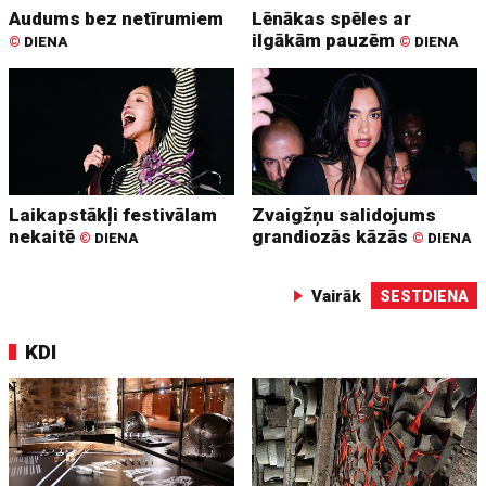
Audums bez netīrumiem
Lēnākas spēles ar
ilgākām pauzēm
©
DIENA
©
DIENA
Laikapstākļi festivālam
Zvaigžņu salidojums
nekaitē
grandiozās kāzās
©
DIENA
©
DIENA
Vairāk
SESTDIENA
KDI