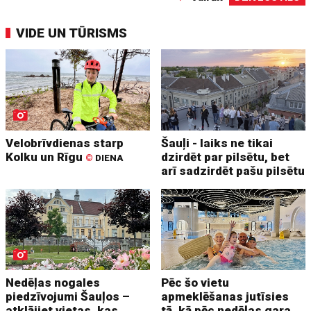
VIDE UN TŪRISMS
Velobrīvdienas starp
Šauļi - laiks ne tikai
Kolku un Rīgu
dzirdēt par pilsētu, bet
©
DIENA
arī sadzirdēt pašu pilsētu
Nedēļas nogales
Pēc šo vietu
piedzīvojumi Šauļos –
apmeklēšanas jutīsies
atklājiet vietas, kas
tā, kā pēc nedēļas gara