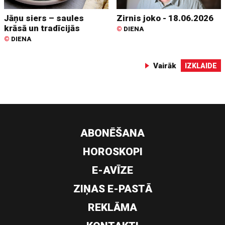
Jāņu siers – saules
Zirnis joko - 18.06.2026
krāsā un tradīcijās
©
DIENA
©
DIENA
Vairāk
IZKLAIDE
ABONĒŠANA
HOROSKOPI
E-AVĪZE
ZIŅAS E-PASTĀ
REKLĀMA