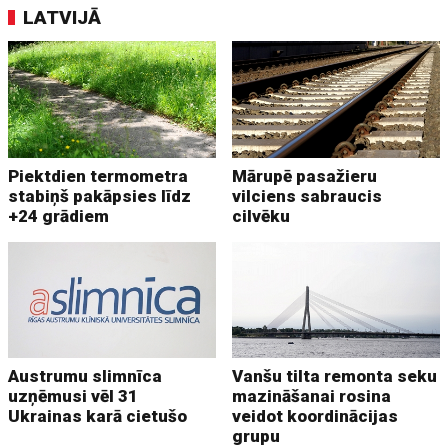
LATVIJĀ
Piektdien termometra
Mārupē pasažieru
stabiņš pakāpsies līdz
vilciens sabraucis
+24 grādiem
cilvēku
Austrumu slimnīca
Vanšu tilta remonta seku
uzņēmusi vēl 31
mazināšanai rosina
Ukrainas karā cietušo
veidot koordinācijas
grupu