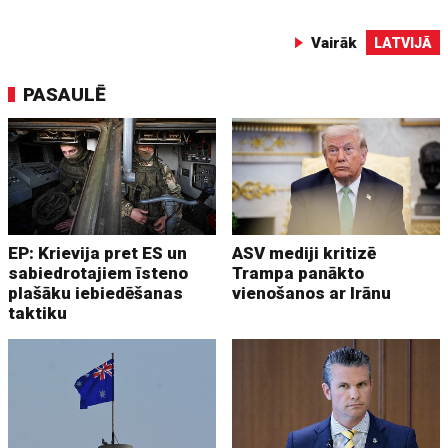
Vairāk
LATVIJĀ
PASAULĒ
EP: Krievija pret ES un
ASV mediji kritizē
sabiedrotajiem īsteno
Trampa panākto
plašāku iebiedēšanas
vienošanos ar Irānu
taktiku