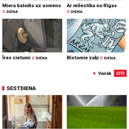
Miera balodis uz asmens
Ar mīlestību no Rīgas
©
DIENA
©
DIENA
Īres cietumi
Bīstamie zaķi
©
DIENA
©
DIENA
Vairāk
CITI
SESTDIENA