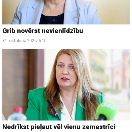
Grib novērst nevienlīdzību
31. oktobris, 2025, 6:10
Nedrīkst pieļaut vēl vienu zemestrīci