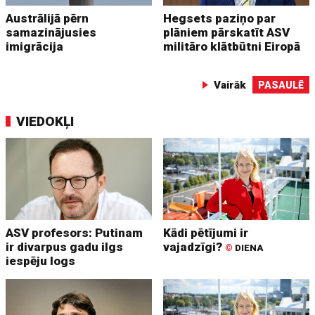
Austrālijā pērn
Hegsets paziņo par
samazinājusies
plāniem pārskatīt ASV
imigrācija
militāro klātbūtni Eiropā
Vairāk
PASAULĒ
VIEDOKĻI
ASV profesors: Putinam
Kādi pētījumi ir
ir divarpus gadu ilgs
vajadzīgi?
©
DIENA
iespēju logs