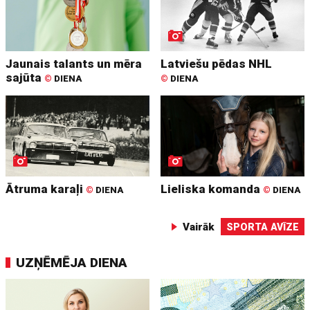
Jaunais talants un mēra
Latviešu pēdas NHL
sajūta
©
DIENA
©
DIENA
Ātruma karaļi
Lieliska komanda
©
DIENA
©
DIENA
Vairāk
SPORTA AVĪZE
UZŅĒMĒJA DIENA