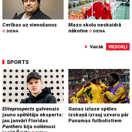
Cerības uz vienošanos
Mazo skolu neskaidrā
nākotne
©
DIENA
©
DIENA
Vairāk
VIEDOKĻI
SPORTS
Eliteprospects
galvenais
Ganas izlase spēles
jauno spēlētāju eksperts:
izskaņā izrauj uzvaru pār
jau janvārī Floridas
Panamas futbolistiem
Panthers
bija nolēmusi