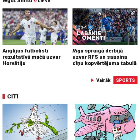
iegūt Šmitu
©
DIENA
Anglijas futbolisti
Riga
spraigā derbijā
rezultatīvā mačā uzvar
uzvar RFS un saasina
Horvātiju
cīņu kopvērtējuma tabulā
Vairāk
SPORTS
CITI