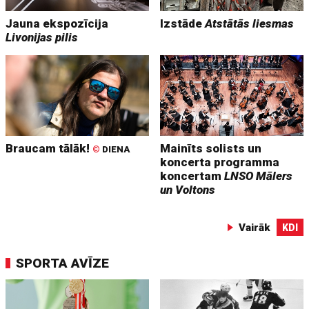
Jauna ekspozīcija
Izstāde
Atstātās liesmas
Livonijas pilis
Braucam tālāk!
Mainīts solists un
©
DIENA
koncerta programma
koncertam
LNSO Mālers
un Voltons
Vairāk
KDI
SPORTA AVĪZE