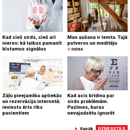
Kad cieš sirds, cieš arī
Man aušana ir lemta. Tajā
nieres: kā laikus pamanīt
patveros un meditēju
bīstamus signālus
©
DIENA
Zāļu pieejamība aptiekās
Kad acis brīdina par
un rezervācija internetā:
sirds problēmām.
ieviests ērts rīks
Pazīmes, kuras
pacientiem
nevajadzētu ignorēt
Vairāk
DZĪVESSTILS