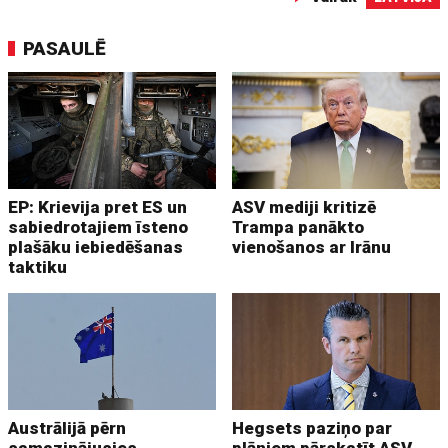
PASAULĒ
EP: Krievija pret ES un
ASV mediji kritizē
sabiedrotajiem īsteno
Trampa panākto
plašāku iebiedēšanas
vienošanos ar Irānu
taktiku
Austrālijā pērn
Hegsets paziņo par