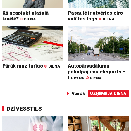
Kā neapjukt plašajā
Pasaulē ir atvēries eiro
izvēlē?
valūtas logs
©
DIENA
©
DIENA
Pārāk maz turīgo
Autopārvadājumu
©
DIENA
pakalpojumu eksports –
līderos
©
DIENA
Vairāk
UZŅĒMĒJA DIENA
DZĪVESSTILS