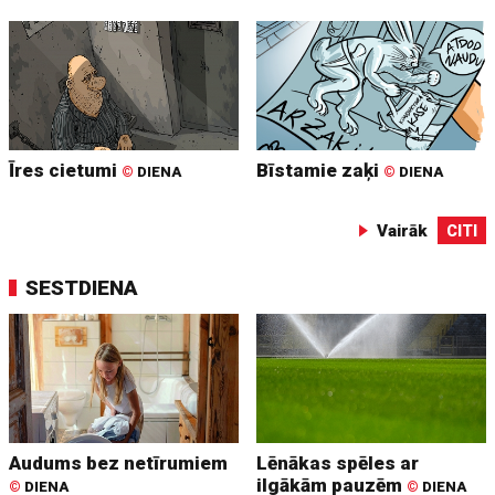
Īres cietumi
Bīstamie zaķi
©
DIENA
©
DIENA
Vairāk
CITI
SESTDIENA
Audums bez netīrumiem
Lēnākas spēles ar
ilgākām pauzēm
©
DIENA
©
DIENA