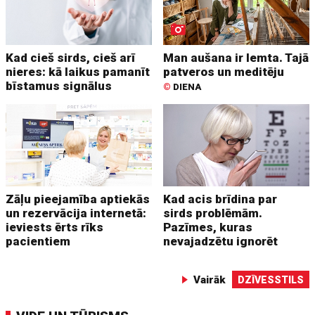
Kad cieš sirds, cieš arī
Man aušana ir lemta. Tajā
nieres: kā laikus pamanīt
patveros un meditēju
bīstamus signālus
©
DIENA
Zāļu pieejamība aptiekās
Kad acis brīdina par
un rezervācija internetā:
sirds problēmām.
ieviests ērts rīks
Pazīmes, kuras
pacientiem
nevajadzētu ignorēt
Vairāk
DZĪVESSTILS