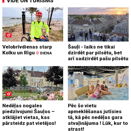
VIDE UN TŪRISMS
Velobrīvdienas starp
Šauļi - laiks ne tikai
Kolku un Rīgu
dzirdēt par pilsētu, bet
©
DIENA
arī sadzirdēt pašu pilsētu
Nedēļas nogales
Pēc šo vietu
piedzīvojumi Šauļos –
apmeklēšanas jutīsies
atklājiet vietas, kas
tā, kā pēc nedēļas gara
pārsteidz pat vietējos!
atvaļinājuma ! Lūk, kur to
atrast!