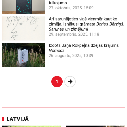
tulkojums
27. oktobris, 2025, 15:09
Arī sarunājoties viņš vienmēr kaut ko
zīmēja. Iznākusi grāmata
Boriss Bērziņš.
Sarunas un zīmējumi
29. septembris, 2025, 11:18
Izdots Jāņa Rokpeļna dzejas krājums
Nomods
26. augusts, 2025, 10:39
Nākošā
1
LATVIJĀ