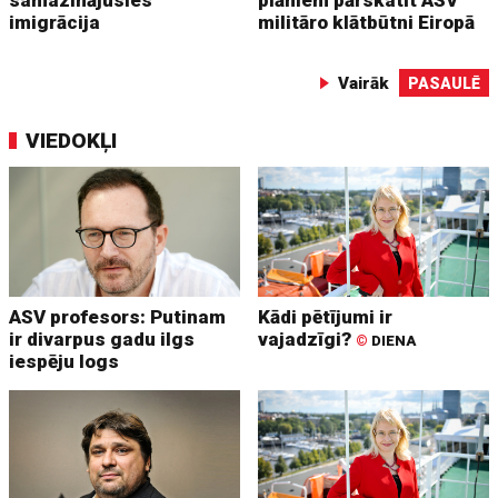
samazinājusies
plāniem pārskatīt ASV
imigrācija
militāro klātbūtni Eiropā
Vairāk
PASAULĒ
VIEDOKĻI
ASV profesors: Putinam
Kādi pētījumi ir
ir divarpus gadu ilgs
vajadzīgi?
©
DIENA
iespēju logs