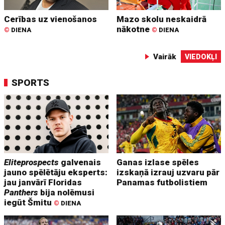
Cerības uz vienošanos
Mazo skolu neskaidrā
nākotne
©
DIENA
©
DIENA
Vairāk
VIEDOKĻI
SPORTS
Eliteprospects
galvenais
Ganas izlase spēles
jauno spēlētāju eksperts:
izskaņā izrauj uzvaru pār
jau janvārī Floridas
Panamas futbolistiem
Panthers
bija nolēmusi
iegūt Šmitu
©
DIENA