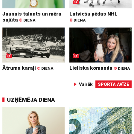
Jaunais talants un mēra
Latviešu pēdas NHL
sajūta
©
DIENA
©
DIENA
Ātruma karaļi
Lieliska komanda
©
DIENA
©
DIENA
Vairāk
SPORTA AVĪZE
UZŅĒMĒJA DIENA