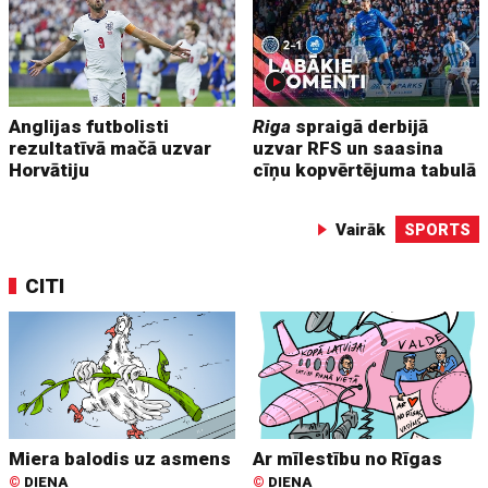
Anglijas futbolisti
Riga
spraigā derbijā
rezultatīvā mačā uzvar
uzvar RFS un saasina
Horvātiju
cīņu kopvērtējuma tabulā
Vairāk
SPORTS
CITI
Miera balodis uz asmens
Ar mīlestību no Rīgas
©
DIENA
©
DIENA