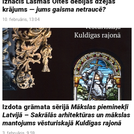
Iznācis Lāsmas Oltes debijas dzejas
krājums
— jums gaisma netraucē?
10. februāris, 13:04
Izdota grāmata sērijā
Mākslas pieminekļi
Latvijā
–
Sakrālās arhitektūras un mākslas
mantojums vēsturiskajā Kuldīgas rajonā
3. februāris, 9:59