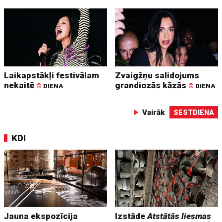
Laikapstākļi festivālam
Zvaigžņu salidojums
nekaitē
grandiozās kāzās
©
DIENA
©
DIENA
Vairāk
SESTDIENA
KDI
Jauna ekspozīcija
Izstāde
Atstātās liesmas