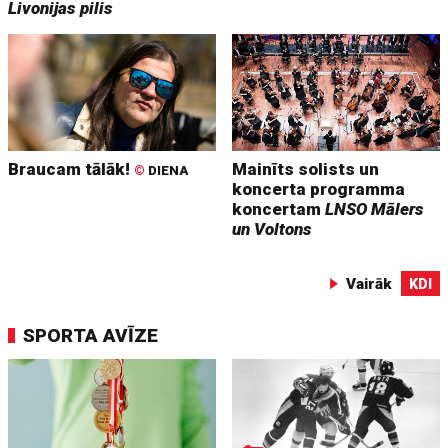
Livonijas pilis
Braucam tālāk!
Mainīts solists un
©
DIENA
koncerta programma
koncertam
LNSO Mālers
un Voltons
Vairāk
KDI
SPORTA AVĪZE