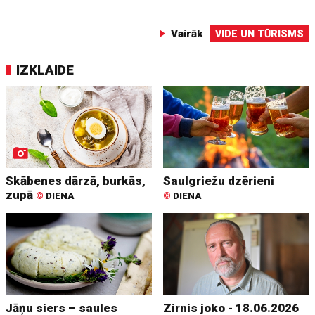
Vairāk
VIDE UN TŪRISMS
IZKLAIDE
Skābenes dārzā, burkās,
Saulgriežu dzērieni
zupā
©
DIENA
©
DIENA
Jāņu siers – saules
Zirnis joko - 18.06.2026