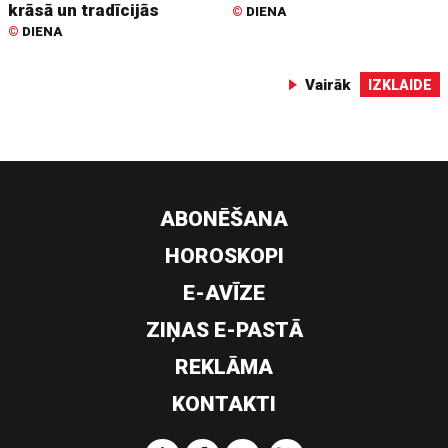
krāsā un tradīcijās
©
DIENA
©
DIENA
Vairāk
IZKLAIDE
ABONĒŠANA
HOROSKOPI
E-AVĪZE
ZIŅAS E-PASTĀ
REKLĀMA
KONTAKTI