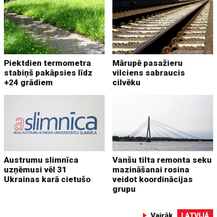
Piektdien termometra
Mārupē pasažieru
stabiņš pakāpsies līdz
vilciens sabraucis
+24 grādiem
cilvēku
Austrumu slimnīca
Vanšu tilta remonta seku
uzņēmusi vēl 31
mazināšanai rosina
Ukrainas karā cietušo
veidot koordinācijas
grupu
Vairāk
LATVIJĀ