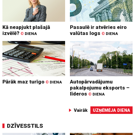
Kā neapjukt plašajā
Pasaulē ir atvēries eiro
izvēlē?
valūtas logs
©
DIENA
©
DIENA
Pārāk maz turīgo
Autopārvadājumu
©
DIENA
pakalpojumu eksports –
līderos
©
DIENA
Vairāk
UZŅĒMĒJA DIENA
DZĪVESSTILS