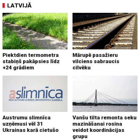
LATVIJĀ
Piektdien termometra
Mārupē pasažieru
stabiņš pakāpsies līdz
vilciens sabraucis
+24 grādiem
cilvēku
Austrumu slimnīca
Vanšu tilta remonta seku
uzņēmusi vēl 31
mazināšanai rosina
Ukrainas karā cietušo
veidot koordinācijas
grupu