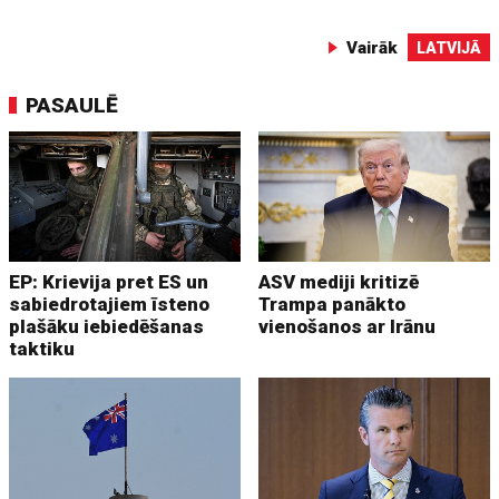
Vairāk
LATVIJĀ
PASAULĒ
EP: Krievija pret ES un
ASV mediji kritizē
sabiedrotajiem īsteno
Trampa panākto
plašāku iebiedēšanas
vienošanos ar Irānu
taktiku