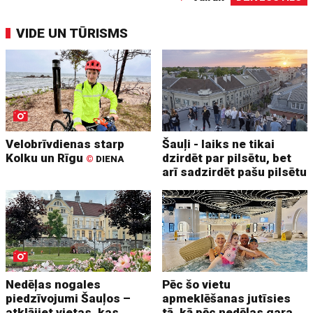
VIDE UN TŪRISMS
Velobrīvdienas starp
Šauļi - laiks ne tikai
Kolku un Rīgu
dzirdēt par pilsētu, bet
©
DIENA
arī sadzirdēt pašu pilsētu
Nedēļas nogales
Pēc šo vietu
piedzīvojumi Šauļos –
apmeklēšanas jutīsies
atklājiet vietas, kas
tā, kā pēc nedēļas gara