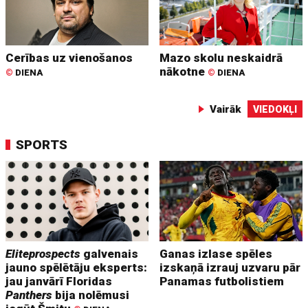
Cerības uz vienošanos
Mazo skolu neskaidrā
nākotne
©
DIENA
©
DIENA
Vairāk
VIEDOKĻI
SPORTS
Eliteprospects
galvenais
Ganas izlase spēles
jauno spēlētāju eksperts:
izskaņā izrauj uzvaru pār
jau janvārī Floridas
Panamas futbolistiem
Panthers
bija nolēmusi