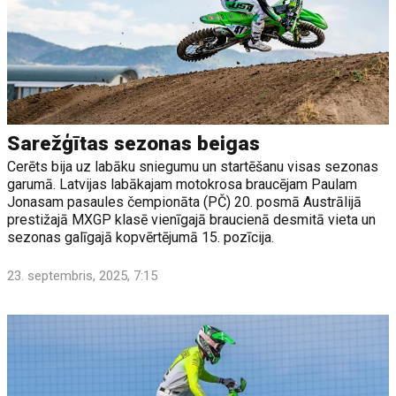
Sarežģītas sezonas beigas
Cerēts bija uz labāku sniegumu un startēšanu visas sezonas
garumā. Latvijas labākajam motokrosa braucējam Paulam
Jonasam pasaules čempionāta (PČ) 20. posmā Austrālijā
prestižajā MXGP klasē vienīgajā braucienā desmitā vieta un
sezonas galīgajā kopvērtējumā 15. pozīcija.
23. septembris, 2025, 7:15