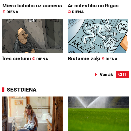
Miera balodis uz asmens
Ar mīlestību no Rīgas
©
DIENA
©
DIENA
Īres cietumi
Bīstamie zaķi
©
DIENA
©
DIENA
Vairāk
CITI
SESTDIENA