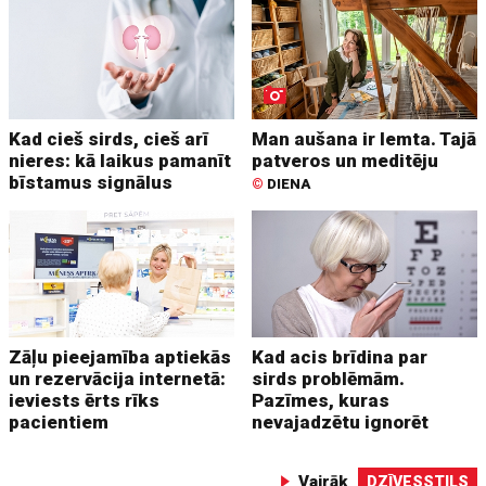
Kad cieš sirds, cieš arī
Man aušana ir lemta. Tajā
nieres: kā laikus pamanīt
patveros un meditēju
bīstamus signālus
©
DIENA
Zāļu pieejamība aptiekās
Kad acis brīdina par
un rezervācija internetā:
sirds problēmām.
ieviests ērts rīks
Pazīmes, kuras
pacientiem
nevajadzētu ignorēt
Vairāk
DZĪVESSTILS