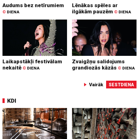
Audums bez netīrumiem
Lēnākas spēles ar
ilgākām pauzēm
©
DIENA
©
DIENA
Laikapstākļi festivālam
Zvaigžņu salidojums
nekaitē
grandiozās kāzās
©
DIENA
©
DIENA
Vairāk
SESTDIENA
KDI