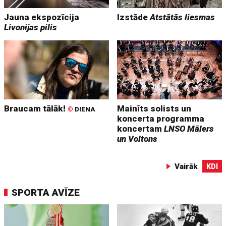
Jauna ekspozīcija
Izstāde
Atstātās liesmas
Livonijas pilis
Braucam tālāk!
Mainīts solists un
©
DIENA
koncerta programma
koncertam
LNSO Mālers
un Voltons
Vairāk
KDI
SPORTA AVĪZE