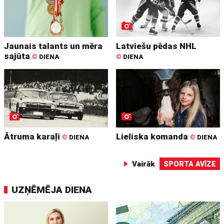
Jaunais talants un mēra
Latviešu pēdas NHL
sajūta
©
DIENA
©
DIENA
Ātruma karaļi
Lieliska komanda
©
DIENA
©
DIENA
Vairāk
SPORTA AVĪZE
UZŅĒMĒJA DIENA