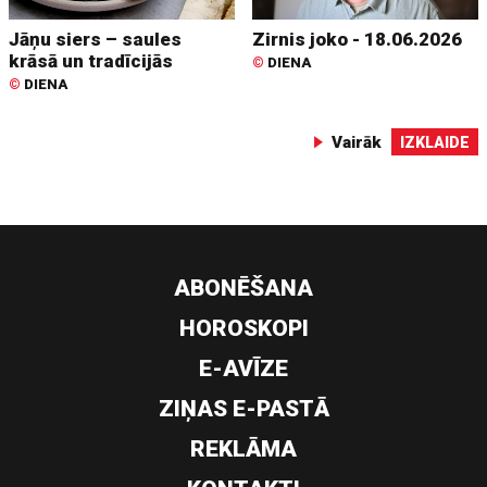
Jāņu siers – saules
Zirnis joko - 18.06.2026
krāsā un tradīcijās
©
DIENA
©
DIENA
Vairāk
IZKLAIDE
ABONĒŠANA
HOROSKOPI
E-AVĪZE
ZIŅAS E-PASTĀ
REKLĀMA