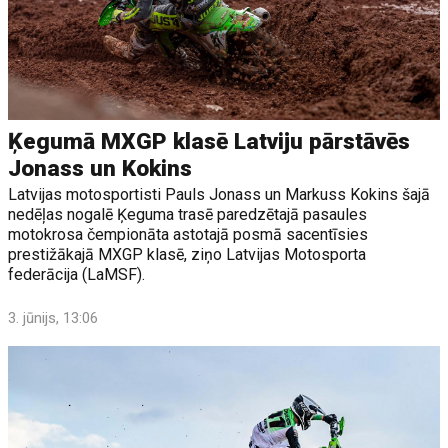
Ķegumā MXGP klasē Latviju pārstāvēs
Jonass un Kokins
Latvijas motosportisti Pauls Jonass un Markuss Kokins šajā
nedēļas nogalē Ķeguma trasē paredzētajā pasaules
motokrosa čempionāta astotajā posmā sacentīsies
prestižākajā MXGP klasē, ziņo Latvijas Motosporta
federācija (LaMSF).
3. jūnijs, 13:06