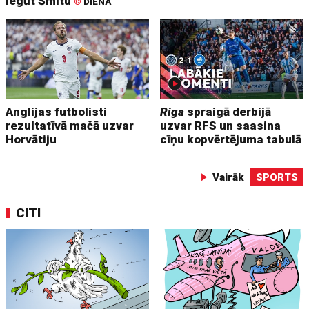
iegūt Šmitu
©
DIENA
Anglijas futbolisti
Riga
spraigā derbijā
rezultatīvā mačā uzvar
uzvar RFS un saasina
Horvātiju
cīņu kopvērtējuma tabulā
Vairāk
SPORTS
CITI