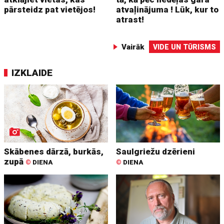
pārsteidz pat vietējos!
atvaļinājuma ! Lūk, kur to
atrast!
Vairāk
VIDE UN TŪRISMS
IZKLAIDE
Skābenes dārzā, burkās,
Saulgriežu dzērieni
zupā
©
DIENA
©
DIENA