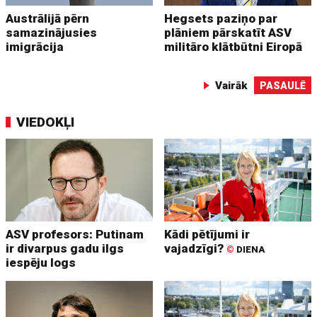
Austrālijā pērn
Hegsets paziņo par
samazinājusies
plāniem pārskatīt ASV
imigrācija
militāro klātbūtni Eiropā
Vairāk
PASAULĒ
VIEDOKĻI
ASV profesors: Putinam
Kādi pētījumi ir
ir divarpus gadu ilgs
vajadzīgi?
©
DIENA
iespēju logs