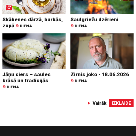
Skābenes dārzā, burkās,
Saulgriežu dzērieni
zupā
©
DIENA
©
DIENA
Jāņu siers – saules
Zirnis joko - 18.06.2026
krāsā un tradīcijās
©
DIENA
©
DIENA
Vairāk
IZKLAIDE