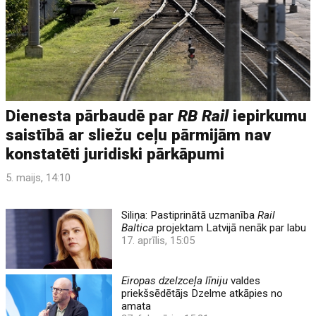
Dienesta pārbaudē par
RB Rail
iepirkumu
saistībā ar sliežu ceļu pārmijām nav
konstatēti juridiski pārkāpumi
5. maijs, 14:10
Siliņa: Pastiprinātā uzmanība
Rail
Baltica
projektam Latvijā nenāk par labu
17. aprīlis, 15:05
Eiropas dzelzceļa līniju
valdes
priekšsēdētājs Dzelme atkāpies no
amata