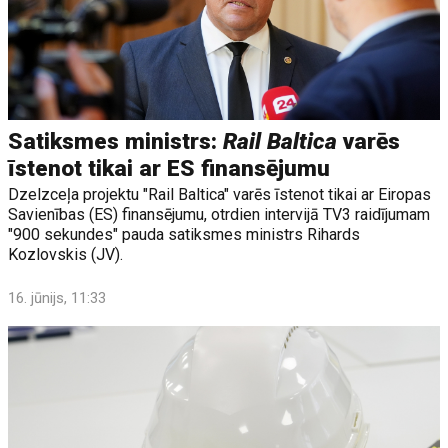
Satiksmes ministrs:
Rail Baltica
varēs
īstenot tikai ar ES finansējumu
Dzelzceļa projektu "Rail Baltica" varēs īstenot tikai ar Eiropas
Savienības (ES) finansējumu, otrdien intervijā TV3 raidījumam
"900 sekundes" pauda satiksmes ministrs Rihards
Kozlovskis (JV).
16. jūnijs, 11:33