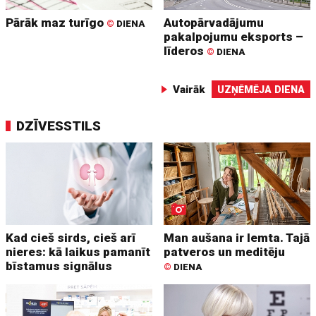
Pārāk maz turīgo
Autopārvadājumu
©
DIENA
pakalpojumu eksports –
līderos
©
DIENA
Vairāk
UZŅĒMĒJA DIENA
DZĪVESSTILS
Kad cieš sirds, cieš arī
Man aušana ir lemta. Tajā
nieres: kā laikus pamanīt
patveros un meditēju
bīstamus signālus
©
DIENA