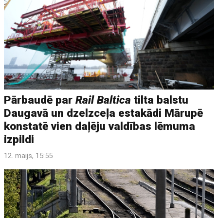
Pārbaudē par
Rail Baltica
tilta balstu
Daugavā un dzelzceļa estakādi Mārupē
konstatē vien daļēju valdības lēmuma
izpildi
12. maijs, 15:55