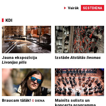
Vairāk
SESTDIENA
KDI
Jauna ekspozīcija
Izstāde
Atstātās liesmas
Livonijas pilis
Braucam tālāk!
Mainīts solists un
©
DIENA
koncerta programma