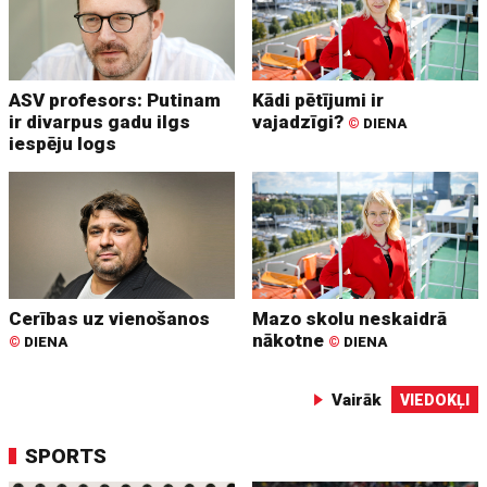
ASV profesors: Putinam
Kādi pētījumi ir
ir divarpus gadu ilgs
vajadzīgi?
©
DIENA
iespēju logs
Cerības uz vienošanos
Mazo skolu neskaidrā
nākotne
©
DIENA
©
DIENA
Vairāk
VIEDOKĻI
SPORTS