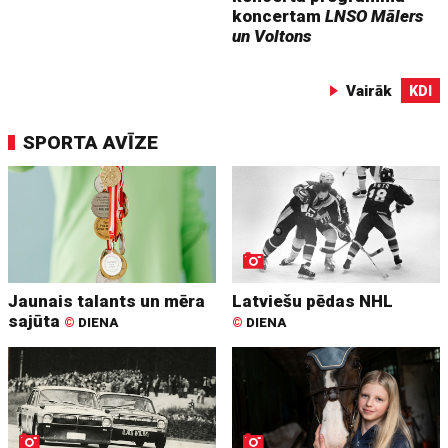
koncertam
LNSO Mālers
un Voltons
Vairāk
KDI
SPORTA AVĪZE
Jaunais talants un mēra
Latviešu pēdas NHL
sajūta
©
DIENA
©
DIENA