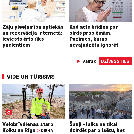
Zāļu pieejamība aptiekās
Kad acis brīdina par
un rezervācija internetā:
sirds problēmām.
ieviests ērts rīks
Pazīmes, kuras
pacientiem
nevajadzētu ignorēt
Vairāk
DZĪVESSTILS
VIDE UN TŪRISMS
Velobrīvdienas starp
Šauļi - laiks ne tikai
Kolku un Rīgu
dzirdēt par pilsētu, bet
©
DIENA