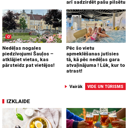
arī sadzirdēt pašu pilsētu
Nedēļas nogales
Pēc šo vietu
piedzīvojumi Šauļos –
apmeklēšanas jutīsies
atklājiet vietas, kas
tā, kā pēc nedēļas gara
pārsteidz pat vietējos!
atvaļinājuma ! Lūk, kur to
atrast!
Vairāk
VIDE UN TŪRISMS
IZKLAIDE