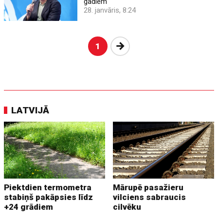
gadiem
28. janvāris, 8:24
Nākošā
1
LATVIJĀ
Piektdien termometra
Mārupē pasažieru
stabiņš pakāpsies līdz
vilciens sabraucis
+24 grādiem
cilvēku