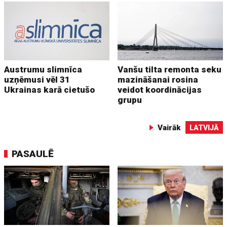
Austrumu slimnīca
Vanšu tilta remonta seku
uzņēmusi vēl 31
mazināšanai rosina
Ukrainas karā cietušo
veidot koordinācijas
grupu
Vairāk
LATVIJĀ
PASAULĒ