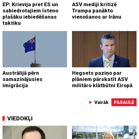
EP: Krievija pret ES un
ASV mediji kritizē
sabiedrotajiem īsteno
Trampa panākto
plašāku iebiedēšanas
vienošanos ar Irānu
taktiku
Austrālijā pērn
Hegsets paziņo par
samazinājusies
plāniem pārskatīt ASV
imigrācija
militāro klātbūtni Eiropā
Vairāk
PASAULĒ
VIEDOKĻI