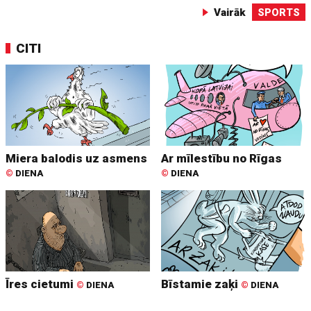
Vairāk
SPORTS
CITI
Miera balodis uz asmens
Ar mīlestību no Rīgas
©
DIENA
©
DIENA
Īres cietumi
Bīstamie zaķi
©
DIENA
©
DIENA