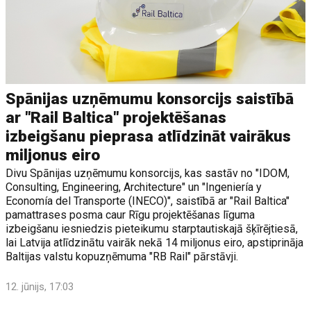
Spānijas uzņēmumu konsorcijs saistībā
ar "Rail Baltica" projektēšanas
izbeigšanu pieprasa atlīdzināt vairākus
miljonus eiro
Divu Spānijas uzņēmumu konsorcijs, kas sastāv no "IDOM,
Consulting, Engineering, Architecture" un "Ingeniería y
Economía del Transporte (INECO)", saistībā ar "Rail Baltica"
pamattrases posma caur Rīgu projektēšanas līguma
izbeigšanu iesniedzis pieteikumu starptautiskajā šķīrējtiesā,
lai Latvija atlīdzinātu vairāk nekā 14 miljonus eiro, apstiprināja
Baltijas valstu kopuzņēmuma "RB Rail" pārstāvji.
12. jūnijs, 17:03