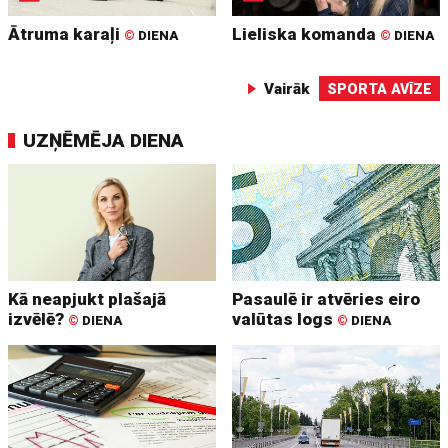
Ātruma karaļi
Lieliska komanda
©
DIENA
©
DIENA
Vairāk
SPORTA AVĪZE
UZŅĒMĒJA DIENA
Kā neapjukt plašajā
Pasaulē ir atvēries eiro
izvēlē?
valūtas logs
©
DIENA
©
DIENA