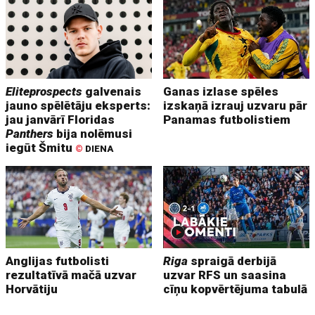
Eliteprospects
galvenais
Ganas izlase spēles
jauno spēlētāju eksperts:
izskaņā izrauj uzvaru pār
jau janvārī Floridas
Panamas futbolistiem
Panthers
bija nolēmusi
iegūt Šmitu
©
DIENA
Anglijas futbolisti
Riga
spraigā derbijā
rezultatīvā mačā uzvar
uzvar RFS un saasina
Horvātiju
cīņu kopvērtējuma tabulā