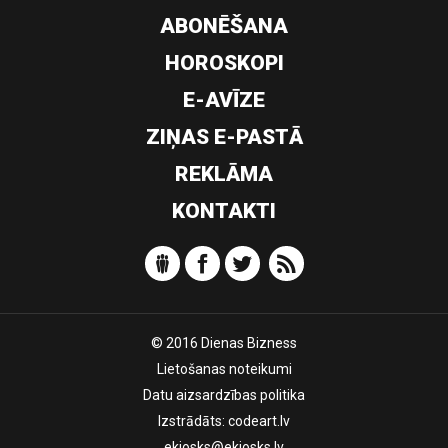
ABONĒŠANA
HOROSKOPI
E-AVĪZE
ZIŅAS E-PASTĀ
REKLĀMA
KONTAKTI
© 2016 Dienas Bizness
Lietošanas noteikumi
Datu aizsardzības politika
Izstrādāts:
codeart.lv
ekiosks@ekiosks.lv