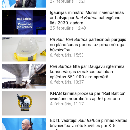
27. februāris, 15:21
Igaunijas ministrs: Mums ir vienošanās
ar Latviju par
Rail Baltica
pabeigšanu
līdz 2030. gadam
25. februāris, 12:48
RB Rail: Rail Baltica
pārliecinoši pārgājis
no plānošanas posma uz pilna mēroga
būvniecību
6. februāris, 15:53
Rail Baltica
tilta pār Daugavu ilgtermiņa
konservācijas izmaksas patlaban
aplēstas 551 000 eiro apmērā
6. februāris, 10:37
KNAB kriminālprocesā par "Rail Baltica"
ieviešanu nopratinājis ap 60 personu
4. februāris, 11:17
EDzL vadītājs:
Rail Baltica
pirmās kārtas
būvniecība varētu kavēties par 3-5