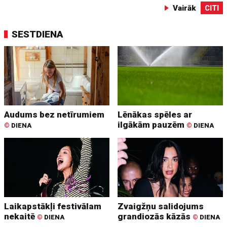
Vairāk
CITI
SESTDIENA
Audums bez netīrumiem
Lēnākas spēles ar
ilgākām pauzēm
©
DIENA
©
DIENA
Laikapstākļi festivālam
Zvaigžņu salidojums
nekaitē
grandiozās kāzās
©
DIENA
©
DIENA