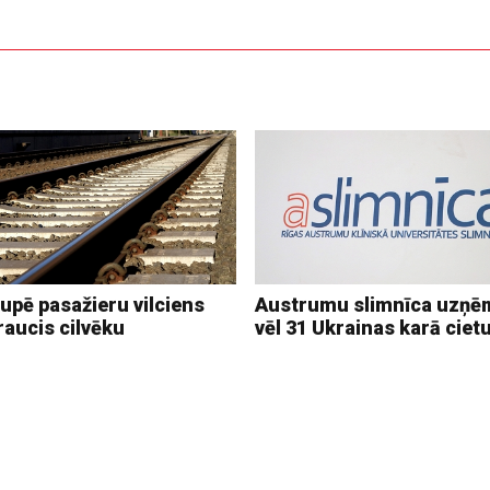
upē pasažieru vilciens
Austrumu slimnīca uzņē
raucis cilvēku
vēl 31 Ukrainas karā ciet