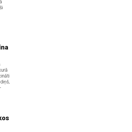
ā
ši
ina
ā
kurā
ināti
diņš,
-
tkos