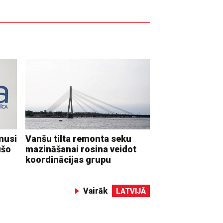
musi
Vanšu tilta remonta seku
ušo
mazināšanai rosina veidot
koordinācijas grupu
Vairāk
LATVIJĀ