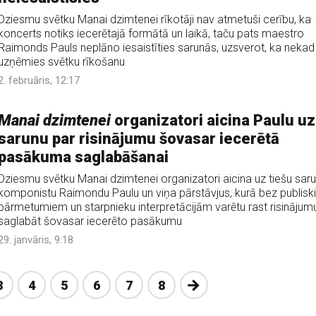
Dziesmu svētku Manai dzimtenei rīkotāji nav atmetuši cerību, ka
koncerts notiks iecerētajā formātā un laikā, taču pats maestro
Raimonds Pauls neplāno iesaistīties sarunās, uzsverot, ka nekad
uzņēmies svētku rīkošanu
2. februāris, 12:17
Manai dzimtenei
organizatori aicina Paulu uz
sarunu par risinājumu šovasar iecerētā
pasākuma saglabāšanai
Dziesmu svētku Manai dzimtenei organizatori aicina uz tiešu sar
komponistu Raimondu Paulu un viņa pārstāvjus, kurā bez publis
pārmetumiem un starpnieku interpretācijām varētu rast risinājumu
saglabāt šovasar iecerēto pasākumu
29. janvāris, 9:18
Nākošā
3
4
5
6
7
8