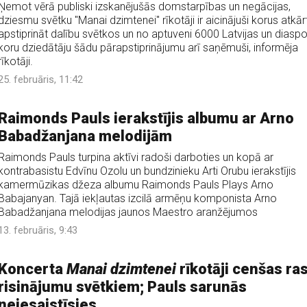
Ņemot vērā publiski izskanējušās domstarpības un negācijas,
dziesmu svētku "Manai dzimtenei" rīkotāji ir aicinājuši korus atkār
apstiprināt dalību svētkos un no aptuveni 6000 Latvijas un diasp
koru dziedātāju šādu pārapstiprinājumu arī saņēmuši, informēja
rīkotāji.
25. februāris, 11:42
Raimonds Pauls ierakstījis albumu ar Arno
Babadžanjana melodijām
Raimonds Pauls turpina aktīvi radoši darboties un kopā ar
kontrabasistu Edvīnu Ozolu un bundzinieku Arti Orubu ierakstījis
kamermūzikas džeza albumu Raimonds Pauls Plays Arno
Babajanyan. Tajā iekļautas izcilā armēņu komponista Arno
Babadžanjana melodijas jaunos Maestro aranžējumos
13. februāris, 9:43
Koncerta
Manai dzimtenei
rīkotāji cenšas ras
risinājumu svētkiem; Pauls sarunās
neiesaistīsies