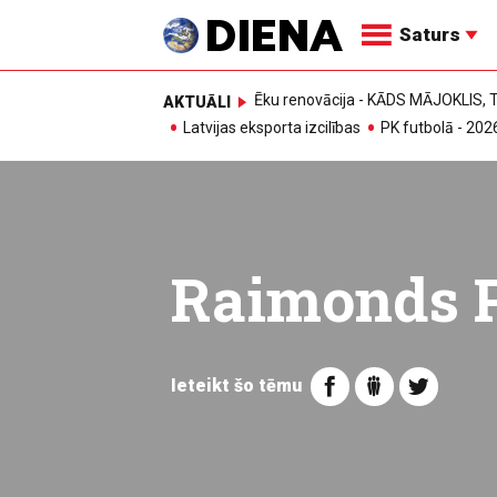
Saturs
Ēku renovācija - KĀDS MĀJOKLIS
AKTUĀLI
Latvijas eksporta izcilības
PK futbolā - 202
Raimonds 
Ieteikt šo tēmu