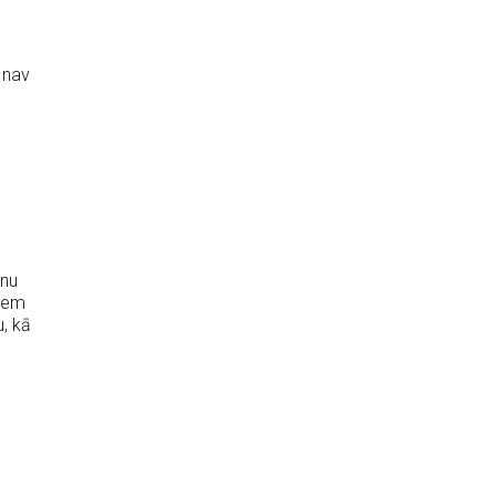
 nav
unu
kiem
, kā