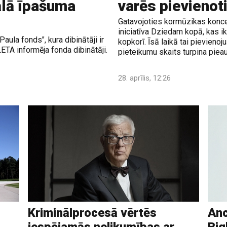
ālā īpašuma
varēs pievienot
Gatavojoties kormūzikas konce
iniciatīva Dziedam kopā, kas i
aula fonds", kura dibinātāji ir
kopkorī. Īsā laikā tai pievienoj
TA informēja fonda dibinātāji.
pieteikumu skaits turpina piea
28. aprīlis, 12:26
Kriminālprocesā vērtēs
Anc