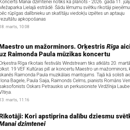
Koncerts Manai dzimtenei notiks kā plānots - 2026. gada 11. jūlij
Mežaparka Lielajā estrādē. Šādu lēmumu svētku rīkotāji pieņēmu
pēc rūpīgas dalībnieku un skatītāju viedokļu izpētes un aptauju
rezultātu apkopošanas
18. marts, 10:08
Maestro un mažorminors. Orķestris
Rīga
aic
uz Raimonda Paula mūzikas koncertu
Orķestra Rīga rīkotais festivāls Windstream tiks atklāts 20. mart
plkst. 19 VEF Kultūras pilī ar koncertu Maestro un mažorminors, 
skanēs Raimonda Paula muzikālais mantojums. Tajā kā solisti aic
Ilona Bagele, Paula Saija, Raimonds Celms, pianists Romāns Ven
saksofonists Oskars Petrauskis un perkusioniste Virdžīnija Laube
Vītiņa.
13. marts, 11:16
Rīkotāji: Kori apstiprina dalību dziesmu svē
Manai dzimtenei