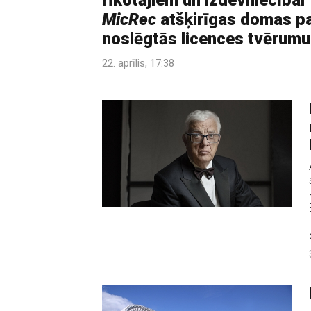
rīkotājiem un izdevniecībai
MicRec
atšķirīgas domas p
noslēgtās licences tvērumu
22. aprīlis, 17:38