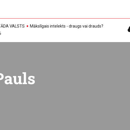
, TĀDA VALSTS
Mākslīgais intelekts - draugs vai drauds?
6
Pauls