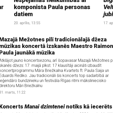
iespējamās nelikumības ar
Big
ar
komponista Paula personas
Vel
datiem
jubi
20. aprīlis, 13:55
17. ap
Mazajā Mežotnes pilī tradicionālajā džeza
mūzikas koncertā izskanēs Maestro Raimo
Paula jaunākā mūzika
Atklājot jauno koncertsezonu, arī šopavasar Mazajā Mežotnes pi
skanēs džezs: 17. maijā plkst. 17 klausītāji aicināti izbaudīt
koncertprogrammu Māra Briežkalna Kvartets ft. Paula Saija un
Eduards Rediko. Jau tradicionāli šis koncerts top sadarbībā ar
leģendāro bundzinieku un festivāla Rīgas ritmi māksliniecisko
direktoru Māri Briežkalnu
31. marts, 11:22
Koncerts
Manai dzimtenei
notiks kā iecerēts