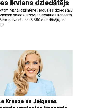
ies ikviens dziedātājs
rtam Manai dzimtenei, radusies dziedātāju
kvienam sniedz iespēju piedalīties koncerta
ušies jau vairāk nekā 650 dziedātāju, un
ugt
e Krauze un Jelgavas