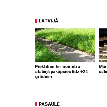
LATVIJĀ
Piektdien termometra
Mār
stabiņš pakāpsies līdz +24
sab
grādiem
PASAULĒ