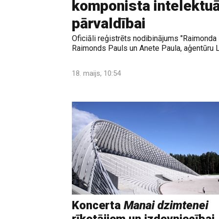
komponista intelektu
pārvaldībai
Oficiāli reģistrēts nodibinājums "Raimonda P
Raimonds Pauls un Anete Paula, aģentūru LE
18. maijs, 10:54
Koncerta
Manai dzimtenei