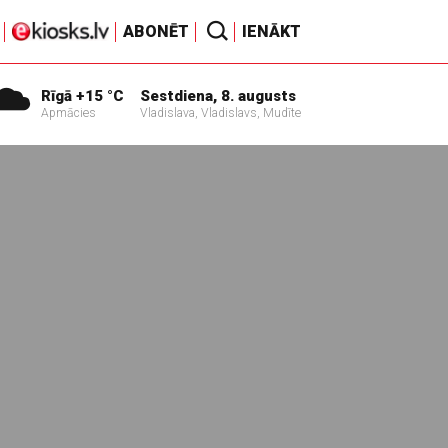
ABONĒT
IENĀKT
Rīgā +15 °C
Sestdiena, 8. augusts
Apmācies
Vladislava, Vladislavs, Mudīte