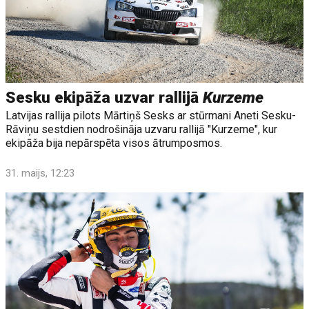
Sesku ekipāža uzvar rallijā
Kurzeme
Latvijas rallija pilots Mārtiņš Sesks ar stūrmani Aneti Sesku-
Rāviņu sestdien nodrošināja uzvaru rallijā "Kurzeme", kur
ekipāža bija nepārspēta visos ātrumposmos.
31. maijs, 12:23