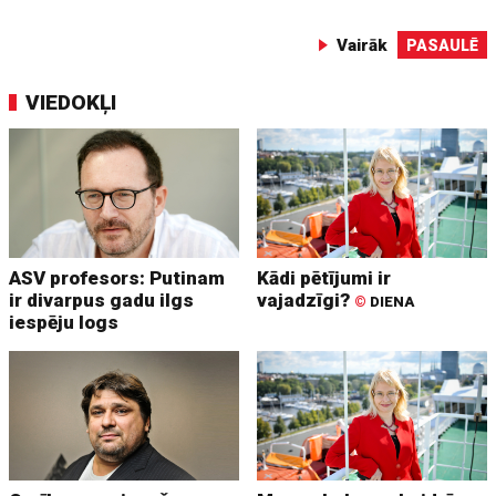
Vairāk
PASAULĒ
VIEDOKĻI
ASV profesors: Putinam
Kādi pētījumi ir
ir divarpus gadu ilgs
vajadzīgi?
©
DIENA
iespēju logs