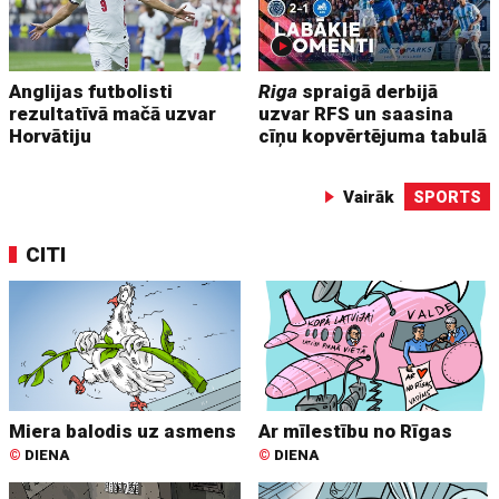
Anglijas futbolisti
Riga
spraigā derbijā
rezultatīvā mačā uzvar
uzvar RFS un saasina
Horvātiju
cīņu kopvērtējuma tabulā
Vairāk
SPORTS
CITI
Miera balodis uz asmens
Ar mīlestību no Rīgas
©
DIENA
©
DIENA