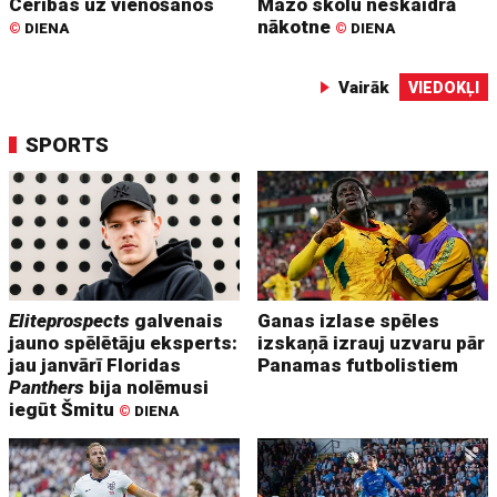
Cerības uz vienošanos
Mazo skolu neskaidrā
nākotne
©
DIENA
©
DIENA
Vairāk
VIEDOKĻI
SPORTS
Eliteprospects
galvenais
Ganas izlase spēles
jauno spēlētāju eksperts:
izskaņā izrauj uzvaru pār
jau janvārī Floridas
Panamas futbolistiem
Panthers
bija nolēmusi
iegūt Šmitu
©
DIENA