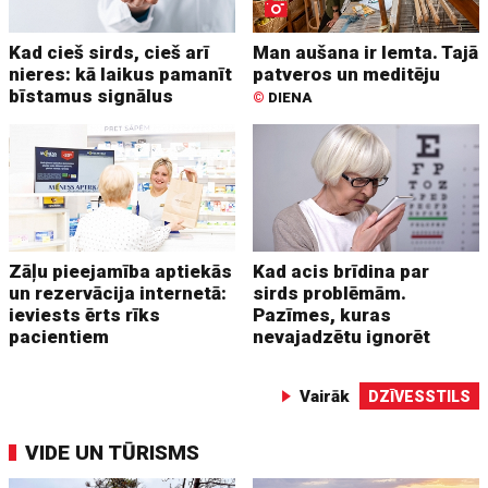
Kad cieš sirds, cieš arī
Man aušana ir lemta. Tajā
nieres: kā laikus pamanīt
patveros un meditēju
bīstamus signālus
©
DIENA
Zāļu pieejamība aptiekās
Kad acis brīdina par
un rezervācija internetā:
sirds problēmām.
ieviests ērts rīks
Pazīmes, kuras
pacientiem
nevajadzētu ignorēt
Vairāk
DZĪVESSTILS
VIDE UN TŪRISMS