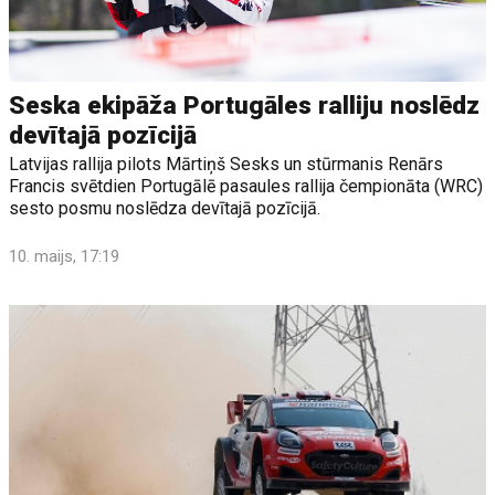
Seska ekipāža Portugāles ralliju noslēdz
devītajā pozīcijā
Latvijas rallija pilots Mārtiņš Sesks un stūrmanis Renārs
Francis svētdien Portugālē pasaules rallija čempionāta (WRC)
sesto posmu noslēdza devītajā pozīcijā.
10. maijs, 17:19