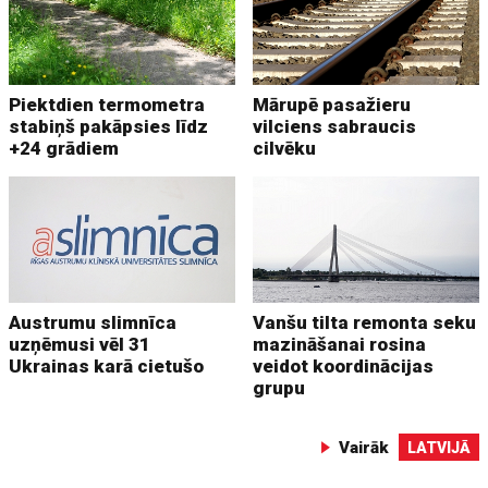
Piektdien termometra
Mārupē pasažieru
stabiņš pakāpsies līdz
vilciens sabraucis
+24 grādiem
cilvēku
Austrumu slimnīca
Vanšu tilta remonta seku
uzņēmusi vēl 31
mazināšanai rosina
Ukrainas karā cietušo
veidot koordinācijas
grupu
Vairāk
LATVIJĀ