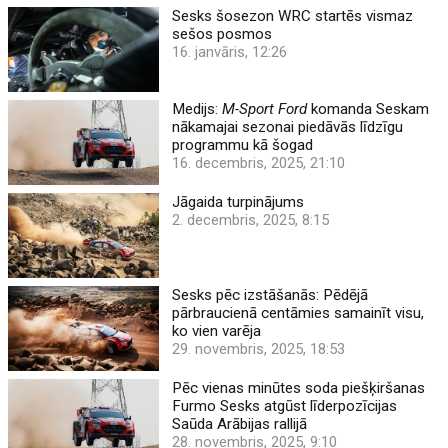
Sesks šosezon WRC startēs vismaz
sešos posmos
16. janvāris, 12:26
Medijs:
M-Sport Ford
komanda Seskam
nākamajai sezonai piedāvās līdzīgu
programmu kā šogad
16. decembris, 2025, 21:10
Jāgaida turpinājums
2. decembris, 2025, 8:15
Sesks pēc izstāšanās: Pēdējā
pārbraucienā centāmies samainīt visu,
ko vien varēja
29. novembris, 2025, 18:53
Pēc vienas minūtes soda piešķiršanas
Furmo Sesks atgūst līderpozīcijas
Saūda Arābijas rallijā
28. novembris, 2025, 9:10