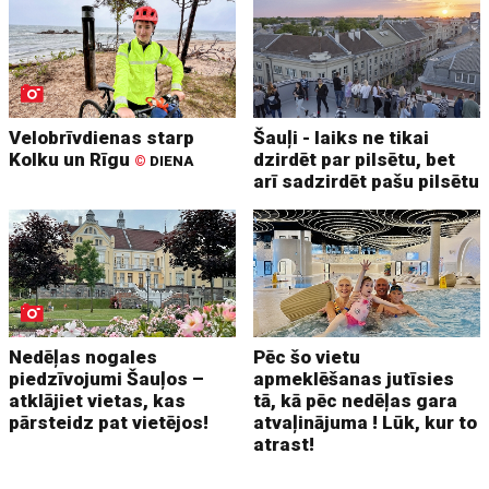
Velobrīvdienas starp
Šauļi - laiks ne tikai
Kolku un Rīgu
dzirdēt par pilsētu, bet
©
DIENA
arī sadzirdēt pašu pilsētu
Nedēļas nogales
Pēc šo vietu
piedzīvojumi Šauļos –
apmeklēšanas jutīsies
atklājiet vietas, kas
tā, kā pēc nedēļas gara
pārsteidz pat vietējos!
atvaļinājuma ! Lūk, kur to
atrast!