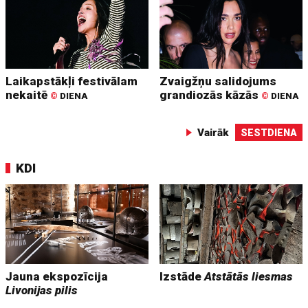
Laikapstākļi festivālam
Zvaigžņu salidojums
nekaitē
grandiozās kāzās
©
DIENA
©
DIENA
Vairāk
SESTDIENA
KDI
Jauna ekspozīcija
Izstāde
Atstātās liesmas
Livonijas pilis