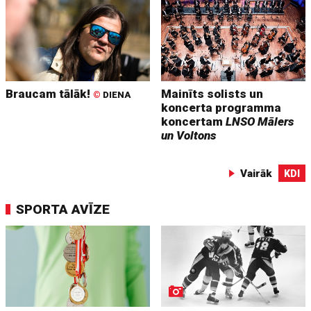
Braucam tālāk!
Mainīts solists un
©
DIENA
koncerta programma
koncertam
LNSO Mālers
un Voltons
Vairāk
KDI
SPORTA AVĪZE