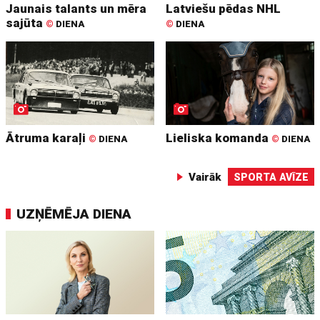
Jaunais talants un mēra
Latviešu pēdas NHL
sajūta
©
DIENA
©
DIENA
Ātruma karaļi
Lieliska komanda
©
DIENA
©
DIENA
Vairāk
SPORTA AVĪZE
UZŅĒMĒJA DIENA