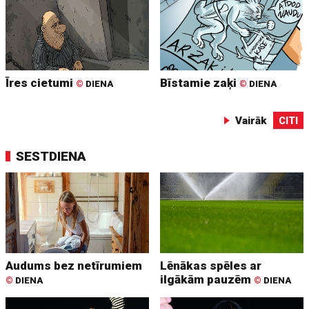
Īres cietumi
Bīstamie zaķi
©
DIENA
©
DIENA
Vairāk
CITI
SESTDIENA
Audums bez netīrumiem
Lēnākas spēles ar
ilgākām pauzēm
©
DIENA
©
DIENA