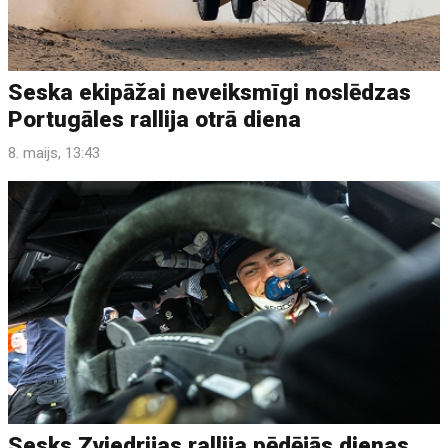
Seska ekipāžai neveiksmīgi noslēdzas
Portugāles rallija otrā diena
8. maijs, 13:43
Sesks Zviedrijas rallija pēdējās dienas