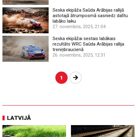
Seska ekipāža Saūda Arābijas rallijā
astotajā ātrumposmā sasniedz dalītu
labāko laiku
27. novembris, 2025, 21:04
Seska ekipāžai sestais labākais
rezultāts WRC Saūda Arābijas rallija
treniņbraucienā
26. novembris, 2025, 12:31
Nākošā
1
LATVIJĀ