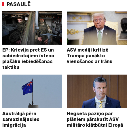
PASAULĒ
EP: Krievija pret ES un
ASV mediji kritizē
sabiedrotajiem īsteno
Trampa panākto
plašāku iebiedēšanas
vienošanos ar Irānu
taktiku
Austrālijā pērn
Hegsets paziņo par
samazinājusies
plāniem pārskatīt ASV
imigrācija
militāro klātbūtni Eiropā