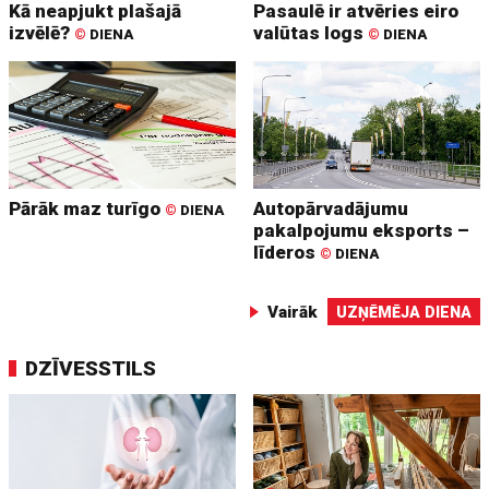
Kā neapjukt plašajā
Pasaulē ir atvēries eiro
izvēlē?
valūtas logs
©
DIENA
©
DIENA
Pārāk maz turīgo
Autopārvadājumu
©
DIENA
pakalpojumu eksports –
līderos
©
DIENA
Vairāk
UZŅĒMĒJA DIENA
DZĪVESSTILS