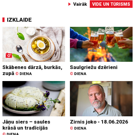
Vairāk
VIDE UN TŪRISMS
IZKLAIDE
Skābenes dārzā, burkās,
Saulgriežu dzērieni
zupā
©
DIENA
©
DIENA
Jāņu siers – saules
Zirnis joko - 18.06.2026
krāsā un tradīcijās
©
DIENA
©
DIENA