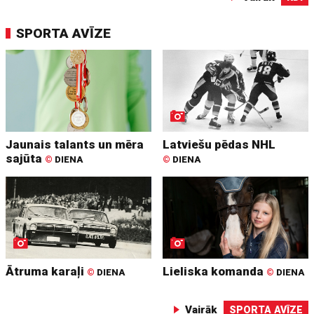
SPORTA AVĪZE
Jaunais talants un mēra
Latviešu pēdas NHL
sajūta
©
DIENA
©
DIENA
Ātruma karaļi
Lieliska komanda
©
DIENA
©
DIENA
Vairāk
SPORTA AVĪZE