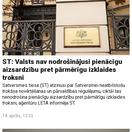
ST: Valsts nav nodrošinājusi pienācīgu
aizsardzību pret pārmērīgu izklaides
troksni
Satversmes tiesa (ST) atzinusi par Satversmei neatbilstošu
trokšņa novērtēšanas un pārvaldības regulējumu, ciktāl tas
nenodrošina pienācīgu aizsardzību pret pārmērīgu izklaides
troksni, aģentūru LETA informēja ST.
14. aprīlis, 13:33