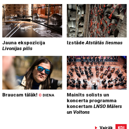
Jauna ekspozīcija
Izstāde
Atstātās liesmas
Livonijas pilis
Braucam tālāk!
Mainīts solists un
©
DIENA
koncerta programma
koncertam
LNSO Mālers
un Voltons
Vairāk
KDI