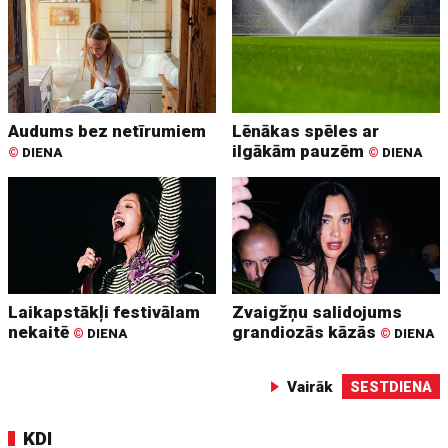
Audums bez netīrumiem
Lēnākas spēles ar
ilgākām pauzēm
©
DIENA
©
DIENA
Laikapstākļi festivālam
Zvaigžņu salidojums
nekaitē
grandiozās kāzās
©
DIENA
©
DIENA
Vairāk
SESTDIENA
KDI