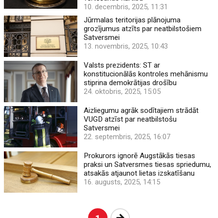
10. decembris, 2025, 11:31
Jūrmalas teritorijas plānojuma
grozījumus atzīts par neatbilstošiem
Satversmei
13. novembris, 2025, 10:43
Valsts prezidents: ST ar
konstitucionālās kontroles mehānismu
stiprina demokrātijas drošību
24. oktobris, 2025, 15:05
Aizliegumu agrāk sodītajiem strādāt
VUGD atzīst par neatbilstošu
Satversmei
22. septembris, 2025, 16:07
Prokurors ignorē Augstākās tiesas
praksi un Satversmes tiesas spriedumu,
atsakās atjaunot lietas izskatīšanu
16. augusts, 2025, 14:15
Nākošā
1