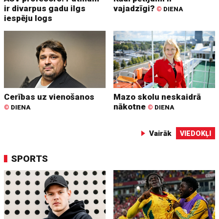
ir divarpus gadu ilgs
vajadzīgi?
©
DIENA
iespēju logs
Cerības uz vienošanos
Mazo skolu neskaidrā
nākotne
©
DIENA
©
DIENA
Vairāk
VIEDOKĻI
SPORTS