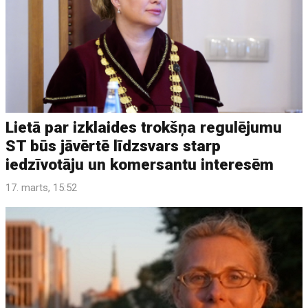
Lietā par izklaides trokšņa regulējumu
ST būs jāvērtē līdzsvars starp
iedzīvotāju un komersantu interesēm
17. marts, 15:52