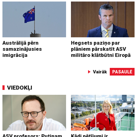
Austrālijā pērn
Hegsets paziņo par
samazinājusies
plāniem pārskatīt ASV
imigrācija
militāro klātbūtni Eiropā
Vairāk
PASAULĒ
VIEDOKĻI
ASV profesors: Putinam
Kādi pētījumi ir