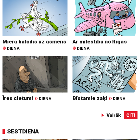
Miera balodis uz asmens
Ar mīlestību no Rīgas
©
DIENA
©
DIENA
Īres cietumi
Bīstamie zaķi
©
DIENA
©
DIENA
Vairāk
CITI
SESTDIENA