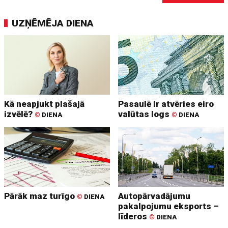
UZŅĒMĒJA DIENA
Kā neapjukt plašajā
Pasaulē ir atvēries eiro
izvēlē?
valūtas logs
©
DIENA
©
DIENA
Pārāk maz turīgo
Autopārvadājumu
©
DIENA
pakalpojumu eksports –
līderos
©
DIENA