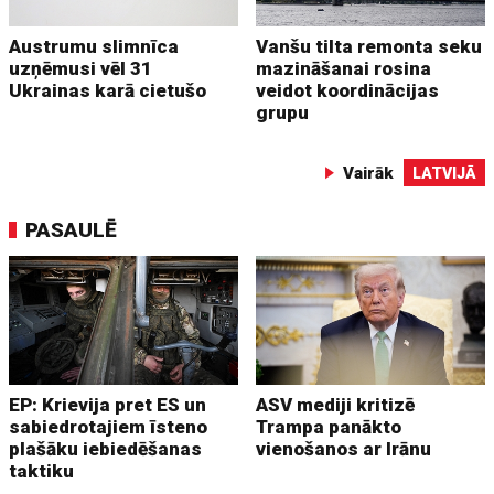
Austrumu slimnīca
Vanšu tilta remonta seku
uzņēmusi vēl 31
mazināšanai rosina
Ukrainas karā cietušo
veidot koordinācijas
grupu
Vairāk
LATVIJĀ
PASAULĒ
EP: Krievija pret ES un
ASV mediji kritizē
sabiedrotajiem īsteno
Trampa panākto
plašāku iebiedēšanas
vienošanos ar Irānu
taktiku