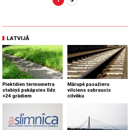
LATVIJĀ
Piektdien termometra
Mārupē pasažieru
stabiņš pakāpsies līdz
vilciens sabraucis
+24 grādiem
cilvēku