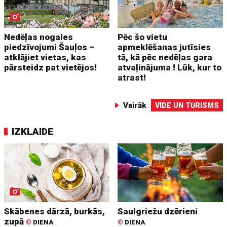
Nedēļas nogales
Pēc šo vietu
piedzīvojumi Šauļos –
apmeklēšanas jutīsies
atklājiet vietas, kas
tā, kā pēc nedēļas gara
pārsteidz pat vietējos!
atvaļinājuma ! Lūk, kur to
atrast!
Vairāk
VIDE UN TŪRISMS
IZKLAIDE
Skābenes dārzā, burkās,
Saulgriežu dzērieni
zupā
©
DIENA
©
DIENA