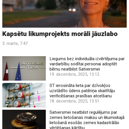
Kapsētu likumprojekts morāli jāuzlabo
3. marts, 7:47
Liegums bez individuāla izvērtējuma par
vardarbību sodītai personai adoptēt
bērnu neatbilst Satversmei
19. decembris, 2025, 15:12
ST ierosināta lieta par dzīvokļos
uzstādīto ūdens patēriņa skaitītāju
verificēšanas prasības atcelšanu
18. decembris, 2025, 13:51
Satversmei neatbilst regulējums par
zemes lietošanas maksu un likumiskajā
lietošanā esošās zemes kadastrālās
vērtēšanas kārtību