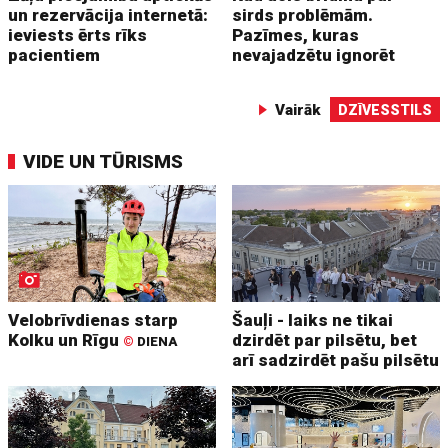
un rezervācija internetā:
sirds problēmām.
ieviests ērts rīks
Pazīmes, kuras
pacientiem
nevajadzētu ignorēt
Vairāk
DZĪVESSTILS
VIDE UN TŪRISMS
Velobrīvdienas starp
Šauļi - laiks ne tikai
Kolku un Rīgu
dzirdēt par pilsētu, bet
©
DIENA
arī sadzirdēt pašu pilsētu