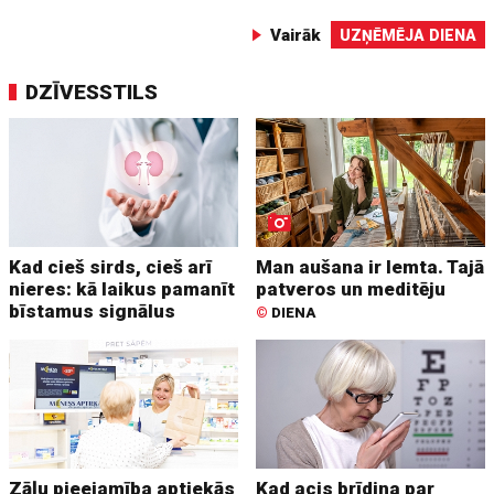
Vairāk
UZŅĒMĒJA DIENA
DZĪVESSTILS
Kad cieš sirds, cieš arī
Man aušana ir lemta. Tajā
nieres: kā laikus pamanīt
patveros un meditēju
bīstamus signālus
©
DIENA
Zāļu pieejamība aptiekās
Kad acis brīdina par