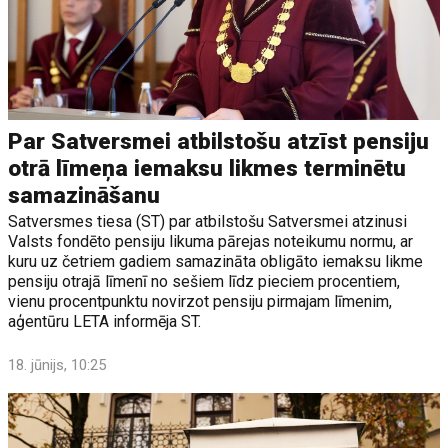
Par Satversmei atbilstošu atzīst pensiju
otrā līmeņa iemaksu likmes terminētu
samazināšanu
Satversmes tiesa (ST) par atbilstošu Satversmei atzinusi
Valsts fondēto pensiju likuma pārejas noteikumu normu, ar
kuru uz četriem gadiem samazināta obligāto iemaksu likme
pensiju otrajā līmenī no sešiem līdz pieciem procentiem,
vienu procentpunktu novirzot pensiju pirmajam līmenim,
aģentūru LETA informēja ST.
18. jūnijs, 10:25