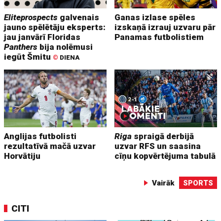
Eliteprospects
galvenais
Ganas izlase spēles
jauno spēlētāju eksperts:
izskaņā izrauj uzvaru pār
jau janvārī Floridas
Panamas futbolistiem
Panthers
bija nolēmusi
iegūt Šmitu
©
DIENA
Anglijas futbolisti
Riga
spraigā derbijā
rezultatīvā mačā uzvar
uzvar RFS un saasina
Horvātiju
cīņu kopvērtējuma tabulā
Vairāk
SPORTS
CITI