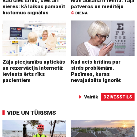
Kad cieš sirds, cieš arī
Man aušana ir lemta. Tajā
nieres: kā laikus pamanīt
patveros un meditēju
bīstamus signālus
©
DIENA
Zāļu pieejamība aptiekās
Kad acis brīdina par
un rezervācija internetā:
sirds problēmām.
ieviests ērts rīks
Pazīmes, kuras
pacientiem
nevajadzētu ignorēt
Vairāk
DZĪVESSTILS
VIDE UN TŪRISMS