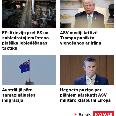
EP: Krievija pret ES un
ASV mediji kritizē
sabiedrotajiem īsteno
Trampa panākto
plašāku iebiedēšanas
vienošanos ar Irānu
taktiku
Austrālijā pērn
Hegsets paziņo par
samazinājusies
plāniem pārskatīt ASV
imigrācija
militāro klātbūtni Eiropā
Vairāk
PASAULĒ