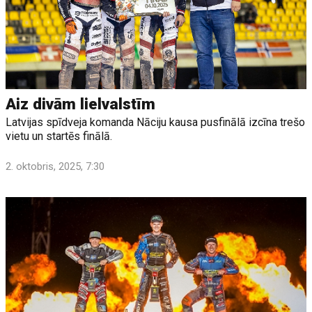
Aiz divām lielvalstīm
Latvijas spīdveja komanda Nāciju kausa pusfinālā izcīna trešo
vietu un startēs finālā.
2. oktobris, 2025, 7:30