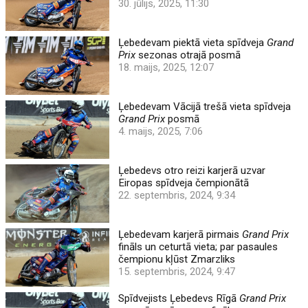
30. jūlijs, 2025, 11:30
Ļebedevam piektā vieta spīdveja
Grand
Prix
sezonas otrajā posmā
18. maijs, 2025, 12:07
Ļebedevam Vācijā trešā vieta spīdveja
Grand Prix
posmā
4. maijs, 2025, 7:06
Ļebedevs otro reizi karjerā uzvar
Eiropas spīdveja čempionātā
22. septembris, 2024, 9:34
Ļebedevam karjerā pirmais
Grand Prix
fināls un ceturtā vieta; par pasaules
čempionu kļūst Zmarzliks
15. septembris, 2024, 9:47
Spīdvejists Ļebedevs Rīgā
Grand Prix