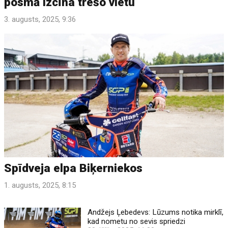
posmā izcīna trešo vietu
3. augusts, 2025, 9:36
Spīdveja elpa Biķerniekos
1. augusts, 2025, 8:15
Andžejs Ļebedevs: Lūzums notika mirklī,
kad nometu no sevis spriedzi