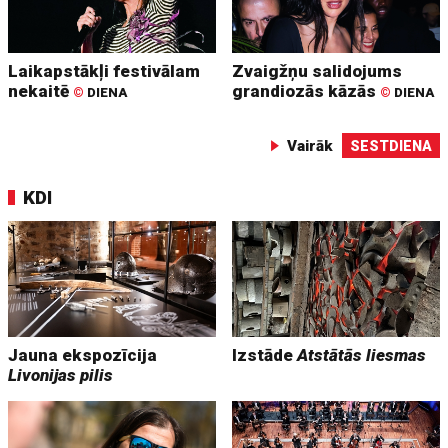
Laikapstākļi festivālam
Zvaigžņu salidojums
nekaitē
grandiozās kāzās
©
DIENA
©
DIENA
Vairāk
SESTDIENA
KDI
Jauna ekspozīcija
Izstāde
Atstātās liesmas
Livonijas pilis