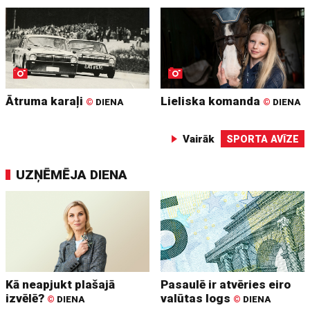
Ātruma karaļi
Lieliska komanda
©
DIENA
©
DIENA
Vairāk
SPORTA AVĪZE
UZŅĒMĒJA DIENA
Kā neapjukt plašajā
Pasaulē ir atvēries eiro
izvēlē?
valūtas logs
©
DIENA
©
DIENA