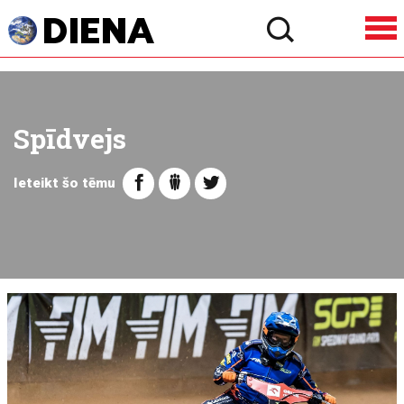
Spīdvejs
Ieteikt šo tēmu