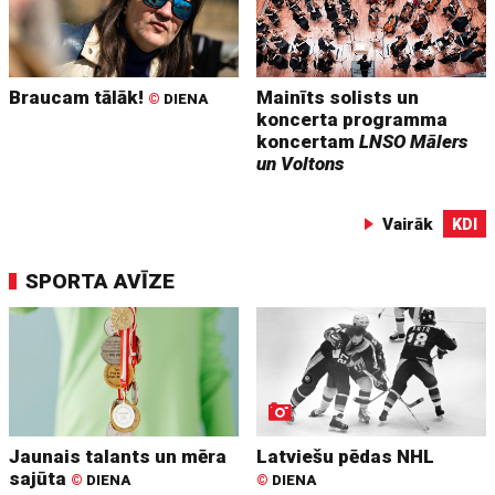
Braucam tālāk!
Mainīts solists un
©
DIENA
koncerta programma
koncertam
LNSO Mālers
un Voltons
Vairāk
KDI
SPORTA AVĪZE
Jaunais talants un mēra
Latviešu pēdas NHL
sajūta
©
DIENA
©
DIENA