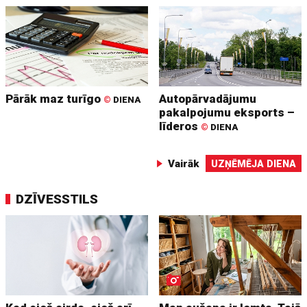
Pārāk maz turīgo
Autopārvadājumu
©
DIENA
pakalpojumu eksports –
līderos
©
DIENA
Vairāk
UZŅĒMĒJA DIENA
DZĪVESSTILS