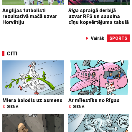
Anglijas futbolisti
Riga
spraigā derbijā
rezultatīvā mačā uzvar
uzvar RFS un saasina
Horvātiju
cīņu kopvērtējuma tabulā
Vairāk
SPORTS
CITI
Miera balodis uz asmens
Ar mīlestību no Rīgas
©
DIENA
©
DIENA