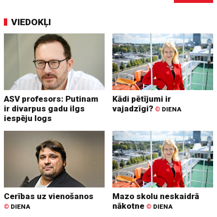
VIEDOKĻI
ASV profesors: Putinam
Kādi pētījumi ir
ir divarpus gadu ilgs
vajadzīgi?
©
DIENA
iespēju logs
Cerības uz vienošanos
Mazo skolu neskaidrā
nākotne
©
DIENA
©
DIENA