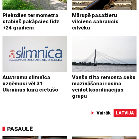
Piektdien termometra
Mārupē pasažieru
stabiņš pakāpsies līdz
vilciens sabraucis
+24 grādiem
cilvēku
Austrumu slimnīca
Vanšu tilta remonta seku
uzņēmusi vēl 31
mazināšanai rosina
Ukrainas karā cietušo
veidot koordinācijas
grupu
Vairāk
LATVIJĀ
PASAULĒ