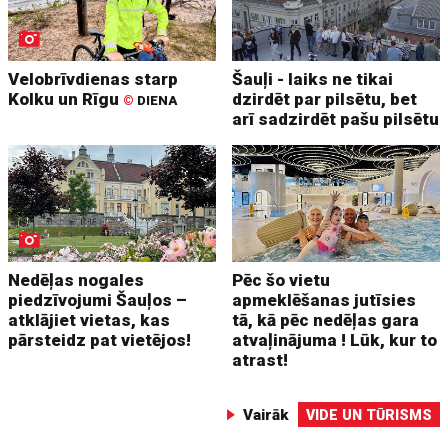
Velobrīvdienas starp
Šauļi - laiks ne tikai
Kolku un Rīgu
dzirdēt par pilsētu, bet
©
DIENA
arī sadzirdēt pašu pilsētu
Nedēļas nogales
Pēc šo vietu
piedzīvojumi Šauļos –
apmeklēšanas jutīsies
atklājiet vietas, kas
tā, kā pēc nedēļas gara
pārsteidz pat vietējos!
atvaļinājuma ! Lūk, kur to
atrast!
Vairāk
VIDE UN TŪRISMS