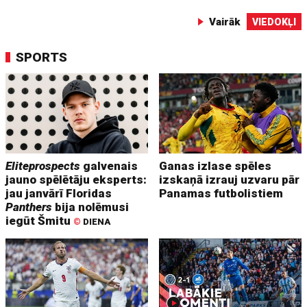
Vairāk
VIEDOKĻI
SPORTS
Eliteprospects
galvenais
Ganas izlase spēles
jauno spēlētāju eksperts:
izskaņā izrauj uzvaru pār
jau janvārī Floridas
Panamas futbolistiem
Panthers
bija nolēmusi
iegūt Šmitu
©
DIENA