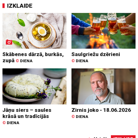
IZKLAIDE
Skābenes dārzā, burkās,
Saulgriežu dzērieni
zupā
©
DIENA
©
DIENA
Jāņu siers – saules
Zirnis joko - 18.06.2026
krāsā un tradīcijās
©
DIENA
©
DIENA