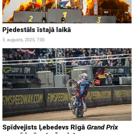
Pjedestāls īstajā laikā
5. augusts, 2025, 7:00
Spīdvejists Ļebedevs Rīgā
Grand Prix