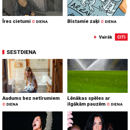
Īres cietumi
Bīstamie zaķi
©
DIENA
©
DIENA
Vairāk
CITI
SESTDIENA
Audums bez netīrumiem
Lēnākas spēles ar
ilgākām pauzēm
©
DIENA
©
DIENA