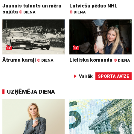
Jaunais talants un mēra
Latviešu pēdas NHL
sajūta
©
DIENA
©
DIENA
Ātruma karaļi
Lieliska komanda
©
DIENA
©
DIENA
Vairāk
SPORTA AVĪZE
UZŅĒMĒJA DIENA