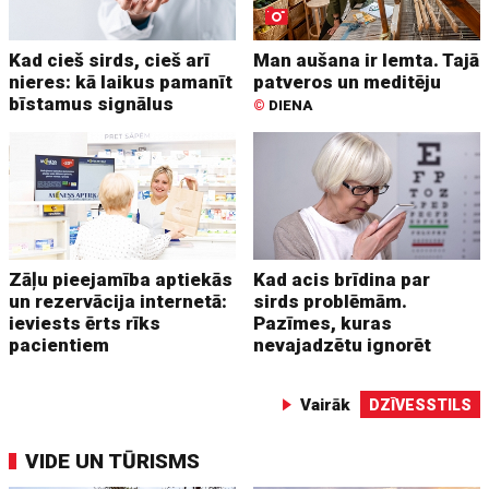
Kad cieš sirds, cieš arī
Man aušana ir lemta. Tajā
nieres: kā laikus pamanīt
patveros un meditēju
bīstamus signālus
©
DIENA
Zāļu pieejamība aptiekās
Kad acis brīdina par
un rezervācija internetā:
sirds problēmām.
ieviests ērts rīks
Pazīmes, kuras
pacientiem
nevajadzētu ignorēt
Vairāk
DZĪVESSTILS
VIDE UN TŪRISMS