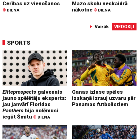
Cerības uz vienošanos
Mazo skolu neskaidrā
nākotne
©
DIENA
©
DIENA
Vairāk
VIEDOKĻI
SPORTS
Eliteprospects
galvenais
Ganas izlase spēles
jauno spēlētāju eksperts:
izskaņā izrauj uzvaru pār
jau janvārī Floridas
Panamas futbolistiem
Panthers
bija nolēmusi
iegūt Šmitu
©
DIENA