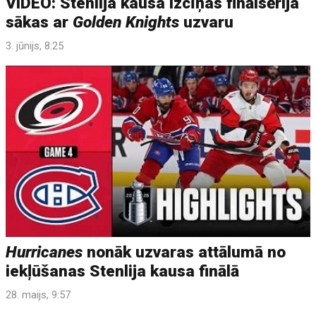
VIDEO: Stenlija kausa izcīņas finālsērija
sākas ar
Golden Knights
uzvaru
3. jūnijs, 8:25
Hurricanes
nonāk uzvaras attālumā no
iekļūšanas Stenlija kausa finālā
28. maijs, 9:57