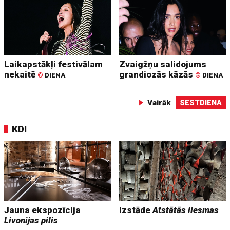
Laikapstākļi festivālam
Zvaigžņu salidojums
nekaitē
grandiozās kāzās
©
DIENA
©
DIENA
Vairāk
SESTDIENA
KDI
Jauna ekspozīcija
Izstāde
Atstātās liesmas
Livonijas pilis