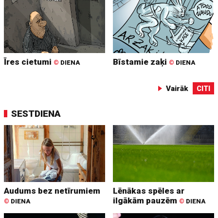
Īres cietumi
Bīstamie zaķi
©
DIENA
©
DIENA
Vairāk
CITI
SESTDIENA
Audums bez netīrumiem
Lēnākas spēles ar
ilgākām pauzēm
©
DIENA
©
DIENA