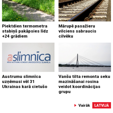
Piektdien termometra
Mārupē pasažieru
stabiņš pakāpsies līdz
vilciens sabraucis
+24 grādiem
cilvēku
Austrumu slimnīca
Vanšu tilta remonta seku
uzņēmusi vēl 31
mazināšanai rosina
Ukrainas karā cietušo
veidot koordinācijas
grupu
Vairāk
LATVIJĀ