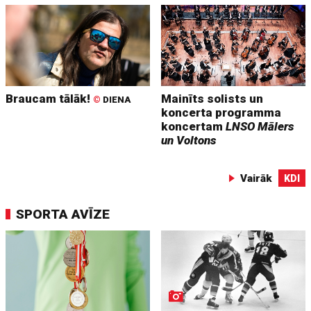
Braucam tālāk!
Mainīts solists un
©
DIENA
koncerta programma
koncertam
LNSO Mālers
un Voltons
Vairāk
KDI
SPORTA AVĪZE