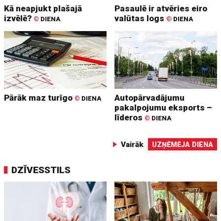
Kā neapjukt plašajā
Pasaulē ir atvēries eiro
izvēlē?
valūtas logs
©
DIENA
©
DIENA
Pārāk maz turīgo
Autopārvadājumu
©
DIENA
pakalpojumu eksports –
līderos
©
DIENA
Vairāk
UZŅĒMĒJA DIENA
DZĪVESSTILS