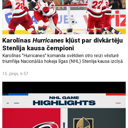
Karolīnas
Hurricanes
kļūst par divkārtēju
Stenlija kausa čempioni
Karolīnas "Hurricanes" komanda svētdien otro reizi vēsturē
triumfēja Nacionālās hokeja līgas (NHL) Stenlija kausa izcīņā.
15. jūnijs, 6:57