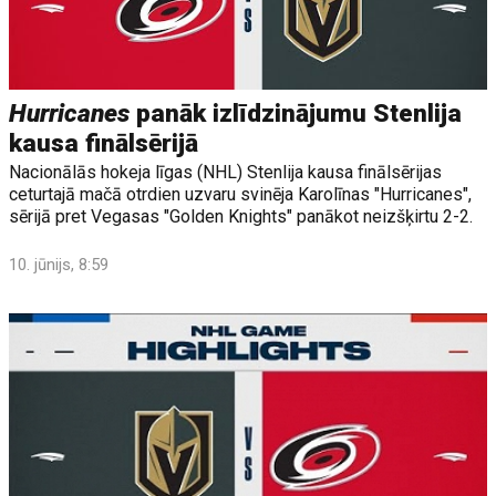
Hurricanes
panāk izlīdzinājumu Stenlija
kausa finālsērijā
Nacionālās hokeja līgas (NHL) Stenlija kausa finālsērijas
ceturtajā mačā otrdien uzvaru svinēja Karolīnas "Hurricanes",
sērijā pret Vegasas "Golden Knights" panākot neizšķirtu 2-2.
10. jūnijs, 8:59