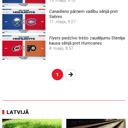
13. maijs, 9:10
Canadiens
pārņem vadību sērijā pret
Sabres
11. maijs, 9:27
Flyers
piedzīvo trešo zaudējumu Stenlija
kausa sērijā pret
Hurricanes
8. maijs, 8:57
Nākošā
1
LATVIJĀ