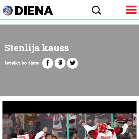
Stenlija kauss
Ieteikt šo tēmu