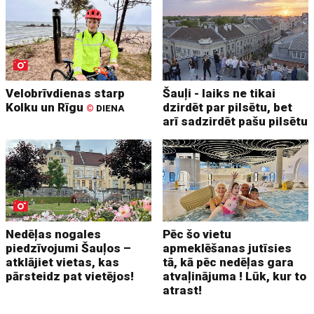
Velobrīvdienas starp
Šauļi - laiks ne tikai
Kolku un Rīgu
dzirdēt par pilsētu, bet
©
DIENA
arī sadzirdēt pašu pilsētu
Nedēļas nogales
Pēc šo vietu
piedzīvojumi Šauļos –
apmeklēšanas jutīsies
atklājiet vietas, kas
tā, kā pēc nedēļas gara
pārsteidz pat vietējos!
atvaļinājuma ! Lūk, kur to
atrast!