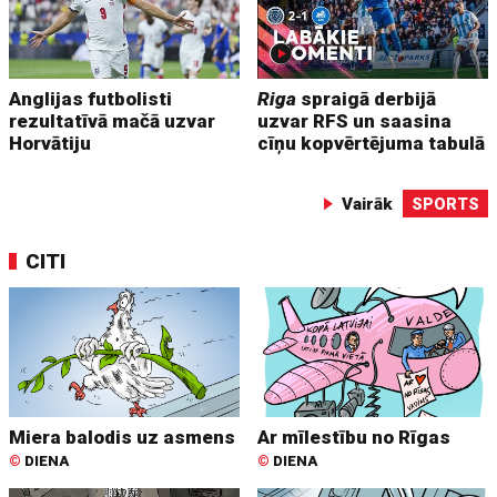
Anglijas futbolisti
Riga
spraigā derbijā
rezultatīvā mačā uzvar
uzvar RFS un saasina
Horvātiju
cīņu kopvērtējuma tabulā
Vairāk
SPORTS
CITI
Miera balodis uz asmens
Ar mīlestību no Rīgas
©
DIENA
©
DIENA