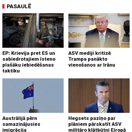
PASAULĒ
EP: Krievija pret ES un
ASV mediji kritizē
sabiedrotajiem īsteno
Trampa panākto
plašāku iebiedēšanas
vienošanos ar Irānu
taktiku
Austrālijā pērn
Hegsets paziņo par
samazinājusies
plāniem pārskatīt ASV
imigrācija
militāro klātbūtni Eiropā