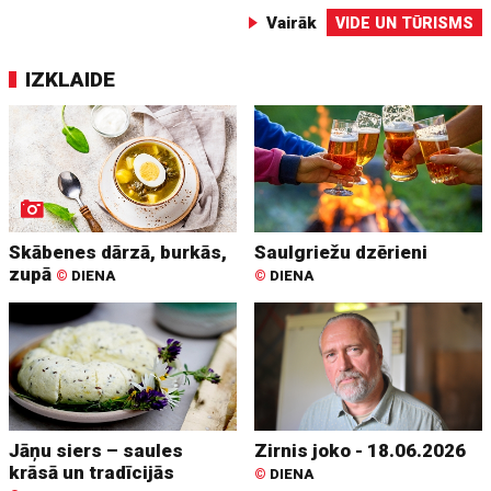
Vairāk
VIDE UN TŪRISMS
IZKLAIDE
Skābenes dārzā, burkās,
Saulgriežu dzērieni
zupā
©
DIENA
©
DIENA
Jāņu siers – saules
Zirnis joko - 18.06.2026
krāsā un tradīcijās
©
DIENA