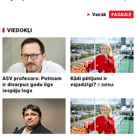
Vairāk
PASAULĒ
VIEDOKĻI
ASV profesors: Putinam
Kādi pētījumi ir
ir divarpus gadu ilgs
vajadzīgi?
©
DIENA
iespēju logs