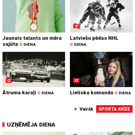
Jaunais talants un mēra
Latviešu pēdas NHL
sajūta
©
DIENA
©
DIENA
Ātruma karaļi
Lieliska komanda
©
DIENA
©
DIENA
Vairāk
SPORTA AVĪZE
UZŅĒMĒJA DIENA