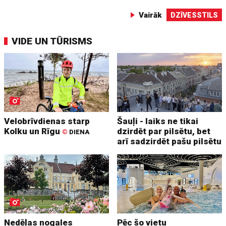
Vairāk
DZĪVESSTILS
VIDE UN TŪRISMS
Velobrīvdienas starp
Šauļi - laiks ne tikai
Kolku un Rīgu
dzirdēt par pilsētu, bet
©
DIENA
arī sadzirdēt pašu pilsētu
Nedēļas nogales
Pēc šo vietu