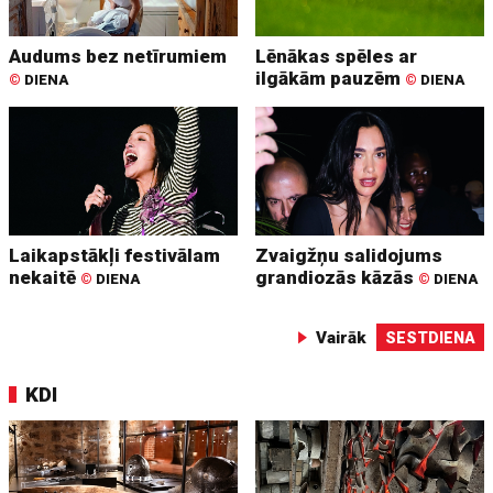
Audums bez netīrumiem
Lēnākas spēles ar
ilgākām pauzēm
©
DIENA
©
DIENA
Laikapstākļi festivālam
Zvaigžņu salidojums
nekaitē
grandiozās kāzās
©
DIENA
©
DIENA
Vairāk
SESTDIENA
KDI