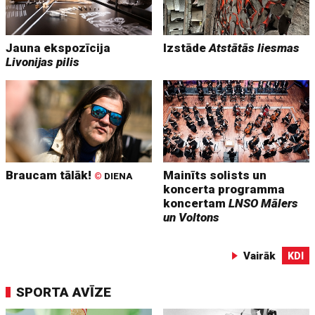
Jauna ekspozīcija
Izstāde
Atstātās liesmas
Livonijas pilis
Braucam tālāk!
Mainīts solists un
©
DIENA
koncerta programma
koncertam
LNSO Mālers
un Voltons
Vairāk
KDI
SPORTA AVĪZE