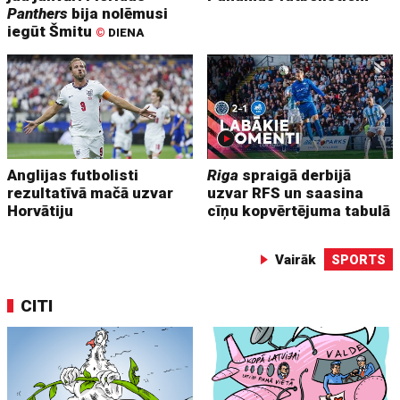
Panthers
bija nolēmusi
iegūt Šmitu
©
DIENA
Anglijas futbolisti
Riga
spraigā derbijā
rezultatīvā mačā uzvar
uzvar RFS un saasina
Horvātiju
cīņu kopvērtējuma tabulā
Vairāk
SPORTS
CITI