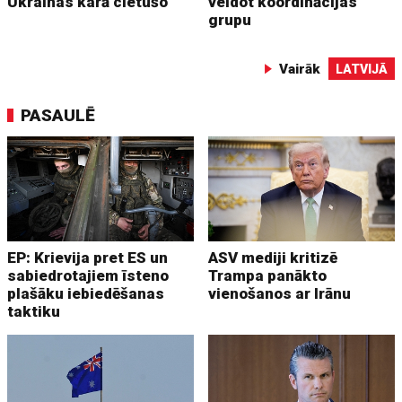
Ukrainas karā cietušo
veidot koordinācijas
grupu
Vairāk
LATVIJĀ
PASAULĒ
EP: Krievija pret ES un
ASV mediji kritizē
sabiedrotajiem īsteno
Trampa panākto
plašāku iebiedēšanas
vienošanos ar Irānu
taktiku