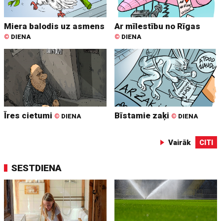
Miera balodis uz asmens
Ar mīlestību no Rīgas
©
DIENA
©
DIENA
Īres cietumi
Bīstamie zaķi
©
DIENA
©
DIENA
Vairāk
CITI
SESTDIENA