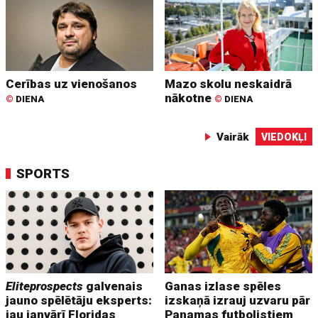
Cerības uz vienošanos
Mazo skolu neskaidrā
nākotne
©
DIENA
©
DIENA
Vairāk
VIEDOKĻI
SPORTS
Eliteprospects
galvenais
Ganas izlase spēles
jauno spēlētāju eksperts:
izskaņā izrauj uzvaru pār
jau janvārī Floridas
Panamas futbolistiem