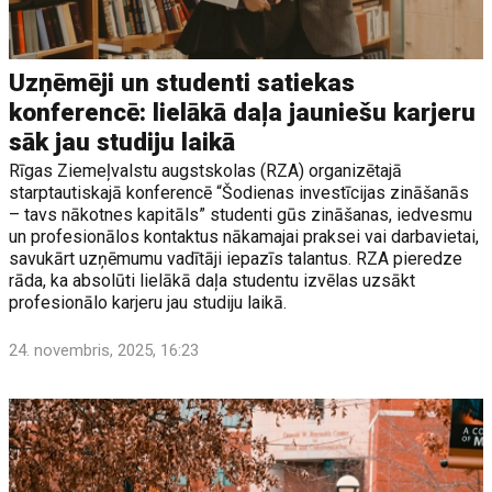
Uzņēmēji un studenti satiekas
konferencē: lielākā daļa jauniešu karjeru
sāk jau studiju laikā
Rīgas Ziemeļvalstu augstskolas (RZA) organizētajā
starptautiskajā konferencē “Šodienas investīcijas zināšanās
– tavs nākotnes kapitāls” studenti gūs zināšanas, iedvesmu
un profesionālos kontaktus nākamajai praksei vai darbavietai,
savukārt uzņēmumu vadītāji iepazīs talantus. RZA pieredze
rāda, ka absolūti lielākā daļa studentu izvēlas uzsākt
profesionālo karjeru jau studiju laikā.
24. novembris, 2025, 16:23