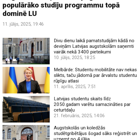
populārāko studiju programmu topā
dominē LU
11. jūlijs, 2025, 19:46
Divu dienu laikā pamatstudijām kādā no
deviņām Latvijas augstskolām saņemti
vairāk nekā 3400 pieteikumi
10. jūlijs, 2025, 18:25
Melbārde: Studentu mobilitāte nav nekas
slikts, taču jādomā par ārvalstu studentu
rūpīgu atlasi
11. aprīlis, 2025, 7:51
Latvijas studentu skaits līdz
2050.gadam varētu samazināties par
ceturtdaļu
21. februāris, 2025, 14:06
Augstskolās un koledžās
studētgribētājus šogad sāks reģistrēt un
uzņemt no 4.jūlija