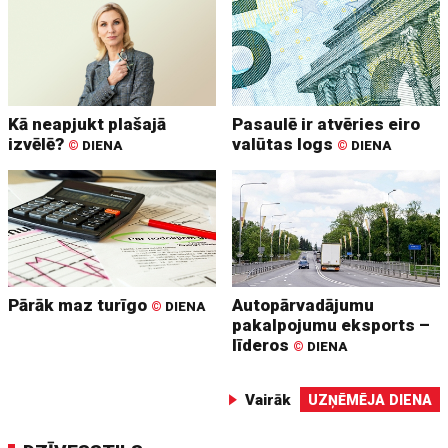
Kā neapjukt plašajā
Pasaulē ir atvēries eiro
izvēlē?
valūtas logs
©
DIENA
©
DIENA
Pārāk maz turīgo
Autopārvadājumu
©
DIENA
pakalpojumu eksports –
līderos
©
DIENA
Vairāk
UZŅĒMĒJA DIENA