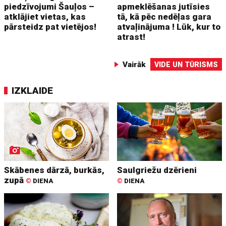
piedzīvojumi Šauļos –
apmeklēšanas jutīsies
atklājiet vietas, kas
tā, kā pēc nedēļas gara
pārsteidz pat vietējos!
atvaļinājuma ! Lūk, kur to
atrast!
Vairāk
VIDE UN TŪRISMS
IZKLAIDE
Skābenes dārzā, burkās,
Saulgriežu dzērieni
zupā
©
DIENA
©
DIENA