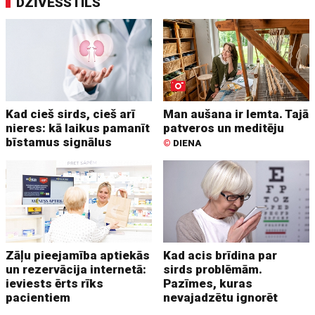
DZĪVESSTILS
Kad cieš sirds, cieš arī
Man aušana ir lemta. Tajā
nieres: kā laikus pamanīt
patveros un meditēju
bīstamus signālus
©
DIENA
Zāļu pieejamība aptiekās
Kad acis brīdina par
un rezervācija internetā:
sirds problēmām.
ieviests ērts rīks
Pazīmes, kuras
pacientiem
nevajadzētu ignorēt