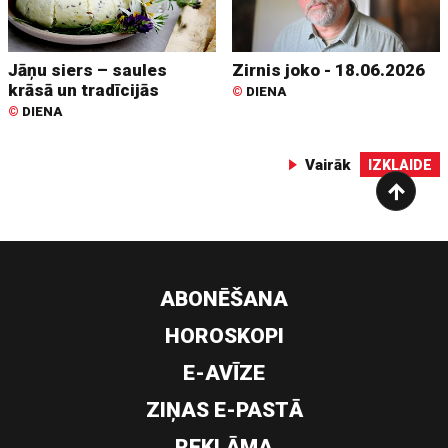
Jāņu siers – saules
Zirnis joko - 18.06.2026
krāsā un tradīcijās
©
DIENA
©
DIENA
Vairāk
IZKLAIDE
ABONĒŠANA
HOROSKOPI
E-AVĪZE
ZIŅAS E-PASTĀ
REKLĀMA