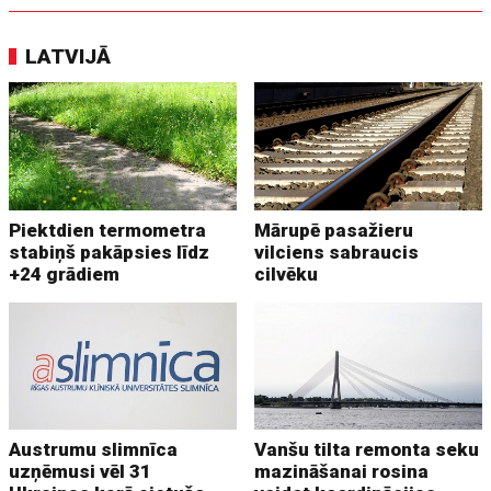
LATVIJĀ
Piektdien termometra
Mārupē pasažieru
stabiņš pakāpsies līdz
vilciens sabraucis
+24 grādiem
cilvēku
Austrumu slimnīca
Vanšu tilta remonta seku
uzņēmusi vēl 31
mazināšanai rosina