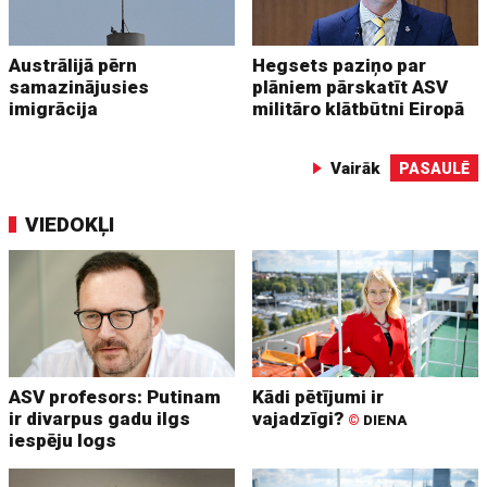
Austrālijā pērn
Hegsets paziņo par
samazinājusies
plāniem pārskatīt ASV
imigrācija
militāro klātbūtni Eiropā
Vairāk
PASAULĒ
VIEDOKĻI
ASV profesors: Putinam
Kādi pētījumi ir
ir divarpus gadu ilgs
vajadzīgi?
©
DIENA
iespēju logs