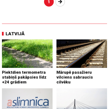
Nākošā
1
LATVIJĀ
Piektdien termometra
Mārupē pasažieru
stabiņš pakāpsies līdz
vilciens sabraucis
+24 grādiem
cilvēku