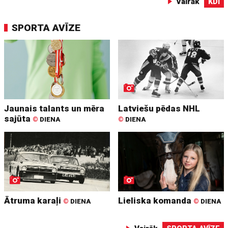
Vairāk
KDI
SPORTA AVĪZE
Jaunais talants un mēra
Latviešu pēdas NHL
sajūta
©
DIENA
©
DIENA
Ātruma karaļi
Lieliska komanda
©
DIENA
©
DIENA