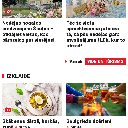
Nedēļas nogales
Pēc šo vietu
piedzīvojumi Šauļos –
apmeklēšanas jutīsies
atklājiet vietas, kas
tā, kā pēc nedēļas gara
pārsteidz pat vietējos!
atvaļinājuma ! Lūk, kur to
atrast!
Vairāk
VIDE UN TŪRISMS
IZKLAIDE
Skābenes dārzā, burkās,
Saulgriežu dzērieni
zupā
©
DIENA
©
DIENA