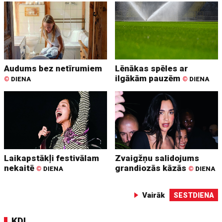
Audums bez netīrumiem
Lēnākas spēles ar
ilgākām pauzēm
©
DIENA
©
DIENA
Laikapstākļi festivālam
Zvaigžņu salidojums
nekaitē
grandiozās kāzās
©
DIENA
©
DIENA
Vairāk
SESTDIENA
KDI