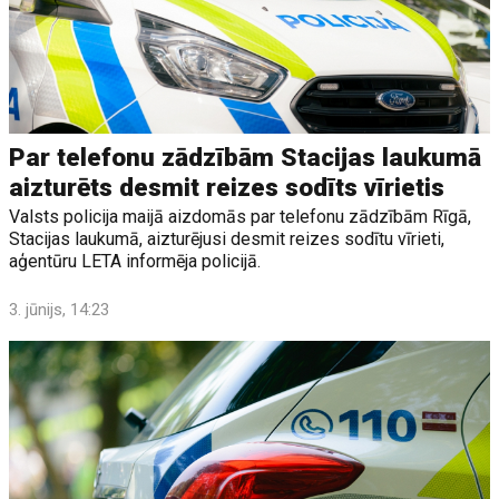
Par telefonu zādzībām Stacijas laukumā
aizturēts desmit reizes sodīts vīrietis
Valsts policija maijā aizdomās par telefonu zādzībām Rīgā,
Stacijas laukumā, aizturējusi desmit reizes sodītu vīrieti,
aģentūru LETA informēja policijā.
3. jūnijs, 14:23