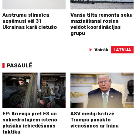
Austrumu slimnīca
Vanšu tilta remonta seku
uzņēmusi vēl 31
mazināšanai rosina
Ukrainas karā cietušo
veidot koordinācijas
grupu
Vairāk
LATVIJĀ
PASAULĒ
EP: Krievija pret ES un
ASV mediji kritizē
sabiedrotajiem īsteno
Trampa panākto
plašāku iebiedēšanas
vienošanos ar Irānu
taktiku