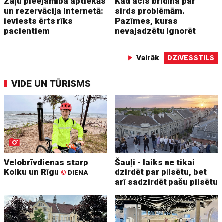
Zāļu pieejamība aptiekās
Kad acis brīdina par
un rezervācija internetā:
sirds problēmām.
ieviests ērts rīks
Pazīmes, kuras
pacientiem
nevajadzētu ignorēt
Vairāk
DZĪVESSTILS
VIDE UN TŪRISMS
Velobrīvdienas starp
Šauļi - laiks ne tikai
Kolku un Rīgu
dzirdēt par pilsētu, bet
©
DIENA
arī sadzirdēt pašu pilsētu