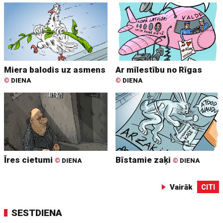
Miera balodis uz asmens
Ar mīlestību no Rīgas
©
DIENA
©
DIENA
Īres cietumi
Bīstamie zaķi
©
DIENA
©
DIENA
Vairāk
CITI
SESTDIENA