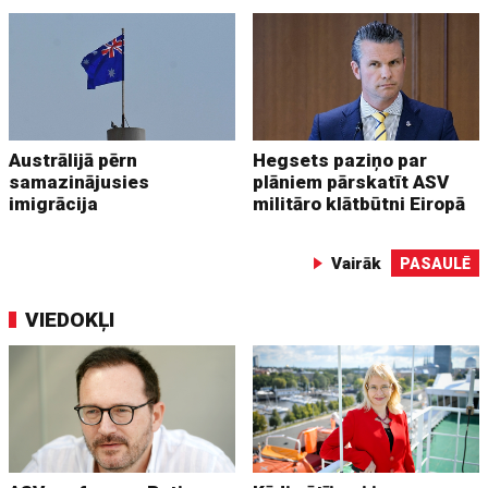
Austrālijā pērn
Hegsets paziņo par
samazinājusies
plāniem pārskatīt ASV
imigrācija
militāro klātbūtni Eiropā
Vairāk
PASAULĒ
VIEDOKĻI