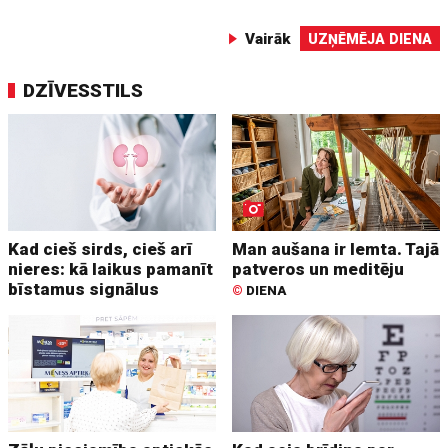
Vairāk
UZŅĒMĒJA DIENA
DZĪVESSTILS
Kad cieš sirds, cieš arī
Man aušana ir lemta. Tajā
nieres: kā laikus pamanīt
patveros un meditēju
bīstamus signālus
©
DIENA