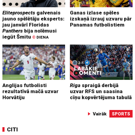
Eliteprospects
galvenais
Ganas izlase spēles
jauno spēlētāju eksperts:
izskaņā izrauj uzvaru pār
jau janvārī Floridas
Panamas futbolistiem
Panthers
bija nolēmusi
iegūt Šmitu
©
DIENA
Anglijas futbolisti
Riga
spraigā derbijā
rezultatīvā mačā uzvar
uzvar RFS un saasina
Horvātiju
cīņu kopvērtējuma tabulā
Vairāk
SPORTS
CITI