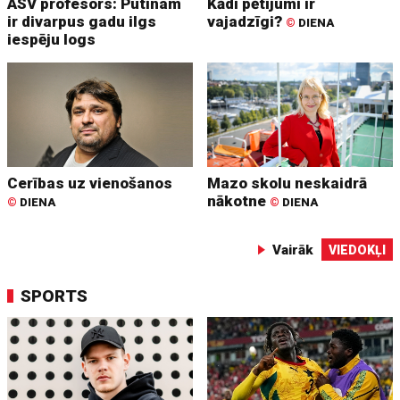
ASV profesors: Putinam
Kādi pētījumi ir
ir divarpus gadu ilgs
vajadzīgi?
©
DIENA
iespēju logs
Cerības uz vienošanos
Mazo skolu neskaidrā
nākotne
©
DIENA
©
DIENA
Vairāk
VIEDOKĻI
SPORTS