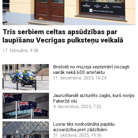
Trīs serbiem celtas apsūdzības par
laupīšanu Vecrīgas pulksteņu veikalā
17. februāris, 9:58
Bristolē no muzeja septembrī nozagti
vairāk nekā 600 artefaktu
11. decembris, 2025, 16:24
Jaunzēlandē aizturēts zaglis, kurš norijis
Faberžē olu
4. decembris, 2025, 7:22
Luvrai tiks nodrošināta papildu
aizsardzība pret zādzībām
31. oktobris, 2025, 19:36