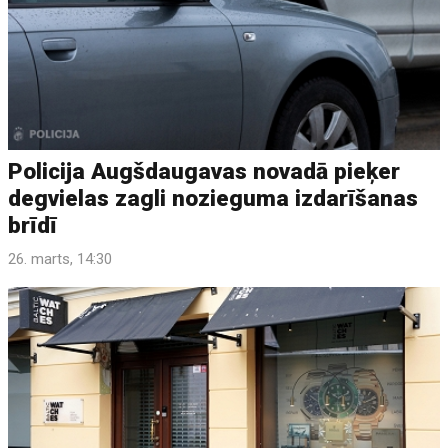
Policija Augšdaugavas novadā pieķer
degvielas zagli nozieguma izdarīšanas
brīdī
26. marts, 14:30