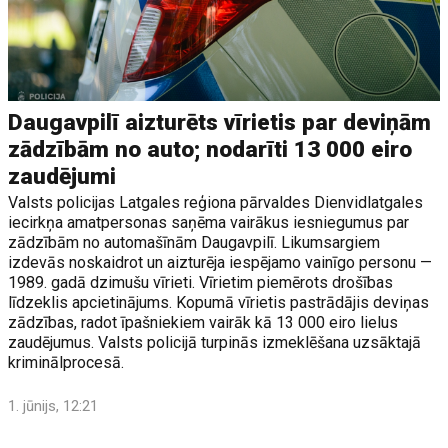
Daugavpilī aizturēts vīrietis par deviņām
zādzībām no auto; nodarīti 13 000 eiro
zaudējumi
Valsts policijas Latgales reģiona pārvaldes Dienvidlatgales
iecirkņa amatpersonas saņēma vairākus iesniegumus par
zādzībām no automašīnām Daugavpilī. Likumsargiem
izdevās noskaidrot un aizturēja iespējamo vainīgo personu —
1989. gadā dzimušu vīrieti. Vīrietim piemērots drošības
līdzeklis apcietinājums. Kopumā vīrietis pastrādājis deviņas
zādzības, radot īpašniekiem vairāk kā 13 000 eiro lielus
zaudējumus. Valsts policijā turpinās izmeklēšana uzsāktajā
kriminālprocesā.
1. jūnijs, 12:21