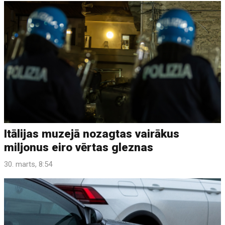
Itālijas muzejā nozagtas vairākus
miljonus eiro vērtas gleznas
30. marts, 8:54