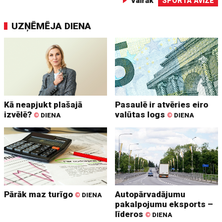
Vairāk
SPORTA AVĪZE
UZŅĒMĒJA DIENA
Kā neapjukt plašajā
Pasaulē ir atvēries eiro
izvēlē?
valūtas logs
©
DIENA
©
DIENA
Pārāk maz turīgo
Autopārvadājumu
©
DIENA
pakalpojumu eksports –
līderos
©
DIENA