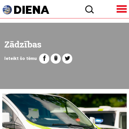
Zādzības
Ieteikt šo tēmu