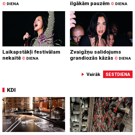
ilgākām pauzēm
©
DIENA
©
DIENA
Laikapstākļi festivālam
Zvaigžņu salidojums
nekaitē
grandiozās kāzās
©
DIENA
©
DIENA
Vairāk
SESTDIENA
KDI