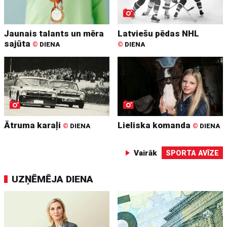
Jaunais talants un mēra
Latviešu pēdas NHL
sajūta
©
DIENA
©
DIENA
Ātruma karaļi
Lieliska komanda
©
DIENA
©
DIENA
Vairāk
SPORTA AVĪZE
UZŅĒMĒJA DIENA