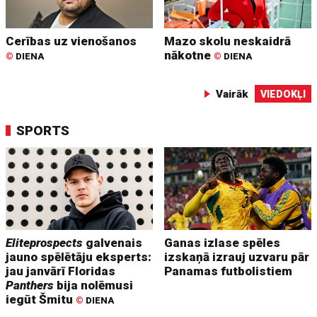
Cerības uz vienošanos
Mazo skolu neskaidrā
nākotne
©
DIENA
©
DIENA
Vairāk
VIEDOKĻI
SPORTS
Eliteprospects
galvenais
Ganas izlase spēles
jauno spēlētāju eksperts:
izskaņā izrauj uzvaru pār
jau janvārī Floridas
Panamas futbolistiem
Panthers
bija nolēmusi
iegūt Šmitu
©
DIENA