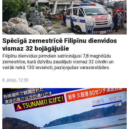
Spēcīgā zemestrīcē Filipīnu dienvidos
vismaz 32 bojāgājušie
Filipīnu dienvidus pirmdien satricinājusi 7,8 magnitūdu
zemestrīce, kurā dzīvību zaudējuši vismaz 32 cilvēki un
vairāk nekā 130 ievainoti, paziņojušas varasiestādes.
8. jūnijs, 12:59