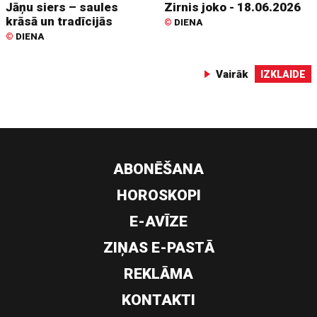
Jāņu siers – saules
Zirnis joko - 18.06.2026
krāsā un tradīcijās
©
DIENA
©
DIENA
Vairāk
IZKLAIDE
ABONĒŠANA
HOROSKOPI
E-AVĪZE
ZIŅAS E-PASTĀ
REKLĀMA
KONTAKTI