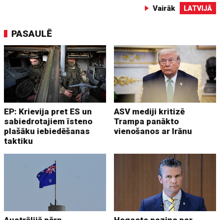
Vairāk
LATVIJĀ
PASAULĒ
EP: Krievija pret ES un
ASV mediji kritizē
sabiedrotajiem īsteno
Trampa panākto
plašāku iebiedēšanas
vienošanos ar Irānu
taktiku