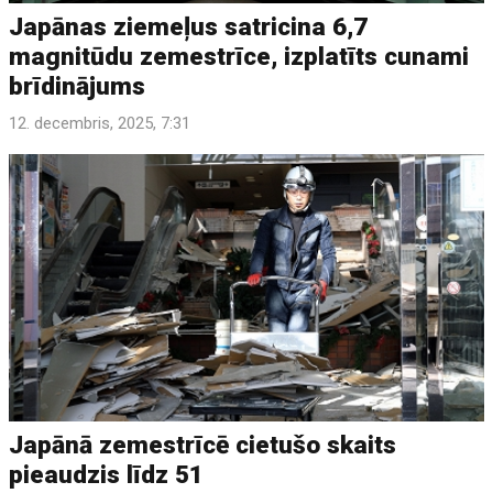
Japānas ziemeļus satricina 6,7
magnitūdu zemestrīce, izplatīts cunami
brīdinājums
12. decembris, 2025, 7:31
Japānā zemestrīcē cietušo skaits
pieaudzis līdz 51