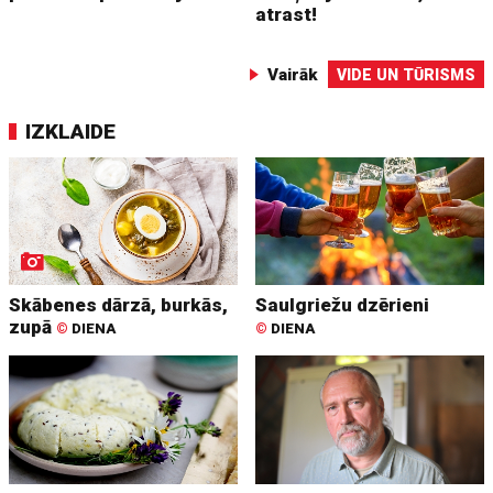
atrast!
Vairāk
VIDE UN TŪRISMS
IZKLAIDE
Skābenes dārzā, burkās,
Saulgriežu dzērieni
zupā
©
DIENA
©
DIENA