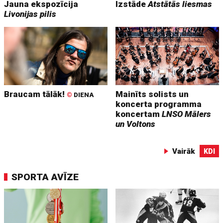
Jauna ekspozīcija
Izstāde
Atstātās liesmas
Livonijas pilis
Braucam tālāk!
Mainīts solists un
©
DIENA
koncerta programma
koncertam
LNSO Mālers
un Voltons
Vairāk
KDI
SPORTA AVĪZE