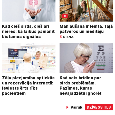
Kad cieš sirds, cieš arī
Man aušana ir lemta. Tajā
nieres: kā laikus pamanīt
patveros un meditēju
bīstamus signālus
©
DIENA
Zāļu pieejamība aptiekās
Kad acis brīdina par
un rezervācija internetā:
sirds problēmām.
ieviests ērts rīks
Pazīmes, kuras
pacientiem
nevajadzētu ignorēt
Vairāk
DZĪVESSTILS