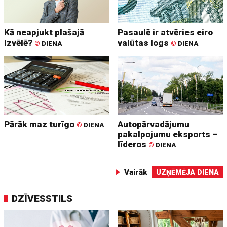
Kā neapjukt plašajā
Pasaulē ir atvēries eiro
izvēlē?
valūtas logs
©
DIENA
©
DIENA
Pārāk maz turīgo
Autopārvadājumu
©
DIENA
pakalpojumu eksports –
līderos
©
DIENA
Vairāk
UZŅĒMĒJA DIENA
DZĪVESSTILS