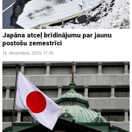
Japāna atceļ brīdinājumu par jaunu
postošu zemestrīci
16. decembris, 2025, 11:30