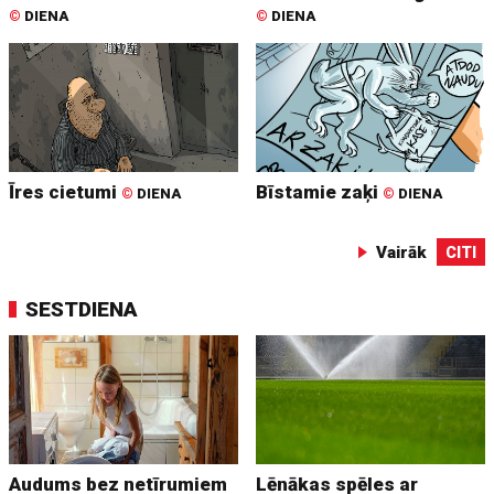
©
DIENA
©
DIENA
Īres cietumi
Bīstamie zaķi
©
DIENA
©
DIENA
Vairāk
CITI
SESTDIENA
Audums bez netīrumiem
Lēnākas spēles ar