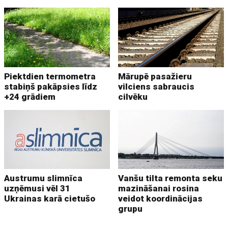
Piektdien termometra
Mārupē pasažieru
stabiņš pakāpsies līdz
vilciens sabraucis
+24 grādiem
cilvēku
Austrumu slimnīca
Vanšu tilta remonta seku
uzņēmusi vēl 31
mazināšanai rosina
Ukrainas karā cietušo
veidot koordinācijas
grupu