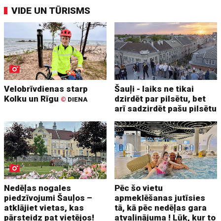
VIDE UN TŪRISMS
Velobrīvdienas starp
Šauļi - laiks ne tikai
Kolku un Rīgu
dzirdēt par pilsētu, bet
©
DIENA
arī sadzirdēt pašu pilsētu
Nedēļas nogales
Pēc šo vietu
piedzīvojumi Šauļos –
apmeklēšanas jutīsies
atklājiet vietas, kas
tā, kā pēc nedēļas gara
pārsteidz pat vietējos!
atvaļinājuma ! Lūk, kur to