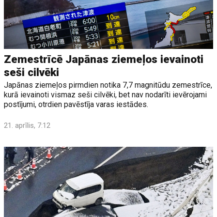
Zemestrīcē Japānas ziemeļos ievainoti
seši cilvēki
Japānas ziemeļos pirmdien notika 7,7 magnitūdu zemestrīce,
kurā ievainoti vismaz seši cilvēki, bet nav nodarīti ievērojami
postījumi, otrdien pavēstīja varas iestādes.
21. aprīlis, 7:12