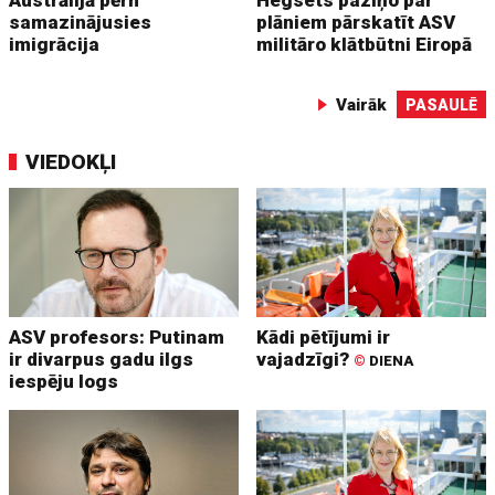
Austrālijā pērn
Hegsets paziņo par
samazinājusies
plāniem pārskatīt ASV
imigrācija
militāro klātbūtni Eiropā
Vairāk
PASAULĒ
VIEDOKĻI
ASV profesors: Putinam
Kādi pētījumi ir
ir divarpus gadu ilgs
vajadzīgi?
©
DIENA
iespēju logs