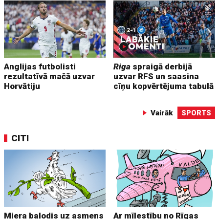
Anglijas futbolisti
Riga
spraigā derbijā
rezultatīvā mačā uzvar
uzvar RFS un saasina
Horvātiju
cīņu kopvērtējuma tabulā
Vairāk
SPORTS
CITI
Miera balodis uz asmens
Ar mīlestību no Rīgas