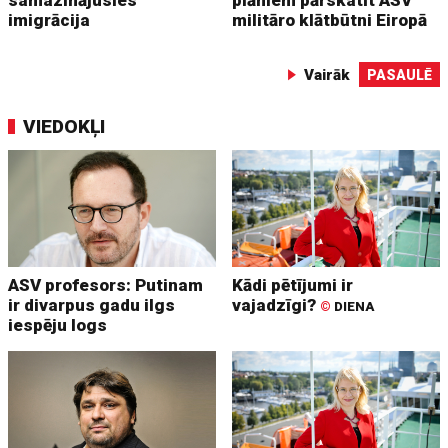
samazinājusies
plāniem pārskatīt ASV
imigrācija
militāro klātbūtni Eiropā
Vairāk
PASAULĒ
VIEDOKĻI
ASV profesors: Putinam
Kādi pētījumi ir
ir divarpus gadu ilgs
vajadzīgi?
©
DIENA
iespēju logs