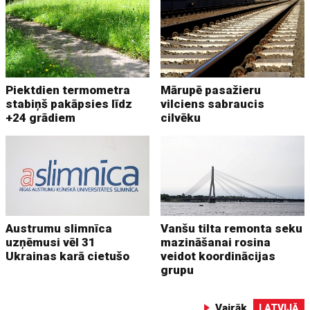
Piektdien termometra
Mārupē pasažieru
stabiņš pakāpsies līdz
vilciens sabraucis
+24 grādiem
cilvēku
Austrumu slimnīca
Vanšu tilta remonta seku
uzņēmusi vēl 31
mazināšanai rosina
Ukrainas karā cietušo
veidot koordinācijas
grupu
Vairāk
LATVIJĀ