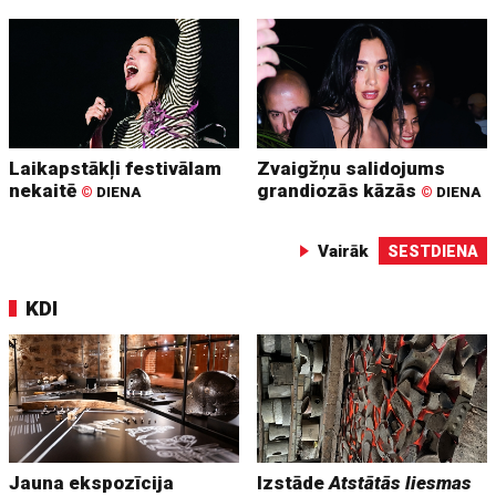
Laikapstākļi festivālam
Zvaigžņu salidojums
nekaitē
grandiozās kāzās
©
DIENA
©
DIENA
Vairāk
SESTDIENA
KDI
Jauna ekspozīcija
Izstāde
Atstātās liesmas