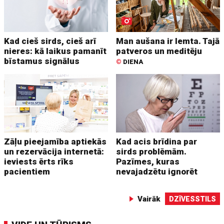
Kad cieš sirds, cieš arī
Man aušana ir lemta. Tajā
nieres: kā laikus pamanīt
patveros un meditēju
bīstamus signālus
©
DIENA
Zāļu pieejamība aptiekās
Kad acis brīdina par
un rezervācija internetā:
sirds problēmām.
ieviests ērts rīks
Pazīmes, kuras
pacientiem
nevajadzētu ignorēt
Vairāk
DZĪVESSTILS