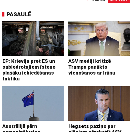
PASAULĒ
EP: Krievija pret ES un
ASV mediji kritizē
sabiedrotajiem īsteno
Trampa panākto
plašāku iebiedēšanas
vienošanos ar Irānu
taktiku
Austrālijā pērn
Hegsets paziņo par