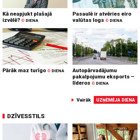
Kā neapjukt plašajā
Pasaulē ir atvēries eiro
izvēlē?
valūtas logs
©
DIENA
©
DIENA
Pārāk maz turīgo
Autopārvadājumu
©
DIENA
pakalpojumu eksports –
līderos
©
DIENA
Vairāk
UZŅĒMĒJA DIENA
DZĪVESSTILS