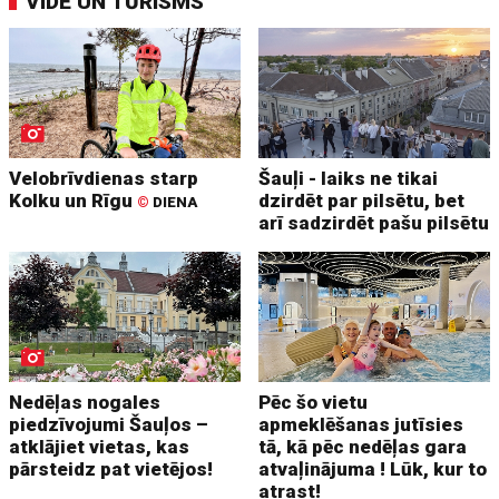
VIDE UN TŪRISMS
Velobrīvdienas starp
Šauļi - laiks ne tikai
Kolku un Rīgu
dzirdēt par pilsētu, bet
©
DIENA
arī sadzirdēt pašu pilsētu
Nedēļas nogales
Pēc šo vietu
piedzīvojumi Šauļos –
apmeklēšanas jutīsies
atklājiet vietas, kas
tā, kā pēc nedēļas gara
pārsteidz pat vietējos!
atvaļinājuma ! Lūk, kur to
atrast!