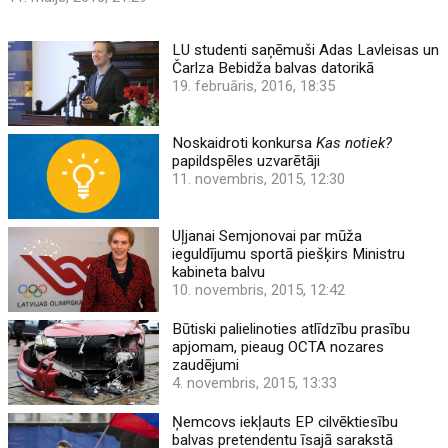
LU studenti saņēmuši Adas Lavleisas un
Čarlza Bebidža balvas datorikā
19. februāris, 2016, 18:35
Noskaidroti konkursa
Kas notiek?
papildspēles uzvarētāji
11. novembris, 2015, 12:30
Uļjanai Semjonovai par mūža
ieguldījumu sportā piešķirs Ministru
kabineta balvu
10. novembris, 2015, 12:42
Būtiski palielinoties atlīdzību prasību
apjomam, pieaug OCTA nozares
zaudējumi
4. novembris, 2015, 13:33
Ņemcovs iekļauts EP cilvēktiesību
balvas pretendentu īsajā sarakstā