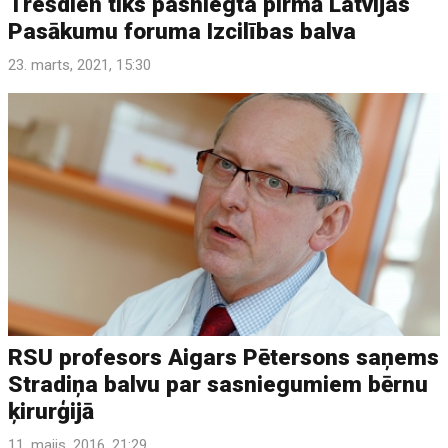
Trešdien tiks pasniegta pirmā Latvijas
Pasākumu foruma Izcilības balva
23. marts, 2021, 15:30
RSU profesors Aigars Pētersons saņems
Stradiņa balvu par sasniegumiem bērnu
ķirurģijā
11. maijs, 2016, 21:29