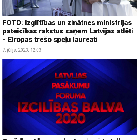
FOTO: Izglītības un zinātnes ministrijas
pateicības rakstus saņem Latvijas atlēti
- Eiropas trešo spēļu laureāti
7. jūlijs, 2023, 12:03