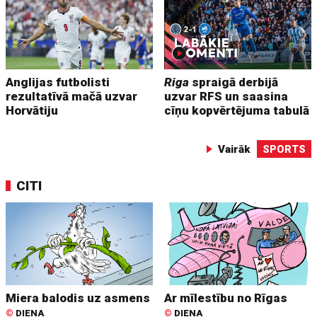
Anglijas futbolisti
Riga
spraigā derbijā
rezultatīvā mačā uzvar
uzvar RFS un saasina
Horvātiju
cīņu kopvērtējuma tabulā
Vairāk
SPORTS
CITI
Miera balodis uz asmens
Ar mīlestību no Rīgas
©
DIENA
©
DIENA