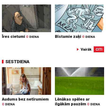
Īres cietumi
Bīstamie zaķi
©
DIENA
©
DIENA
Vairāk
CITI
SESTDIENA
Audums bez netīrumiem
Lēnākas spēles ar
ilgākām pauzēm
©
DIENA
©
DIENA