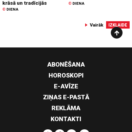
krāsā un tradīcijās
©
DIENA
©
DIENA
Vairāk
IZKLAIDE
ABONĒŠANA
HOROSKOPI
E-AVĪZE
ZIŅAS E-PASTĀ
REKLĀMA
KONTAKTI