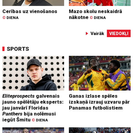
Cerības uz vienošanos
Mazo skolu neskaidrā
nākotne
©
DIENA
©
DIENA
Vairāk
VIEDOKĻI
SPORTS
Eliteprospects
galvenais
Ganas izlase spēles
jauno spēlētāju eksperts:
izskaņā izrauj uzvaru pār
jau janvārī Floridas
Panamas futbolistiem
Panthers
bija nolēmusi
iegūt Šmitu
©
DIENA