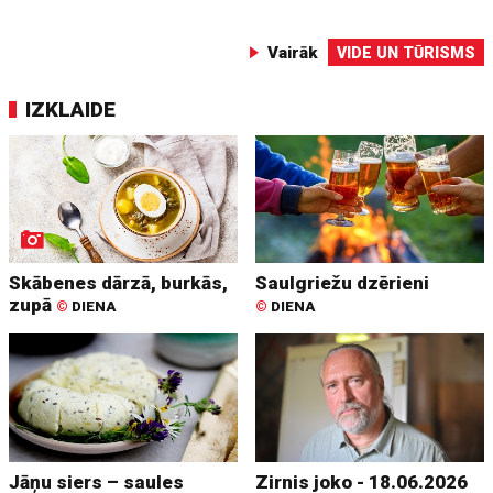
Vairāk
VIDE UN TŪRISMS
IZKLAIDE
Skābenes dārzā, burkās,
Saulgriežu dzērieni
zupā
©
DIENA
©
DIENA
Jāņu siers – saules
Zirnis joko - 18.06.2026