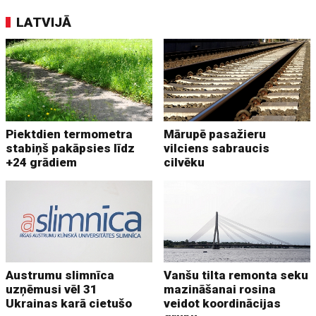
LATVIJĀ
Piektdien termometra
Mārupē pasažieru
stabiņš pakāpsies līdz
vilciens sabraucis
+24 grādiem
cilvēku
Austrumu slimnīca
Vanšu tilta remonta seku
uzņēmusi vēl 31
mazināšanai rosina
Ukrainas karā cietušo
veidot koordinācijas