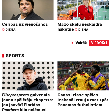
Cerības uz vienošanos
Mazo skolu neskaidrā
nākotne
©
DIENA
©
DIENA
Vairāk
VIEDOKĻI
SPORTS
Eliteprospects
galvenais
Ganas izlase spēles
jauno spēlētāju eksperts:
izskaņā izrauj uzvaru pār
jau janvārī Floridas
Panamas futbolistiem
Panthers
bija nolēmusi