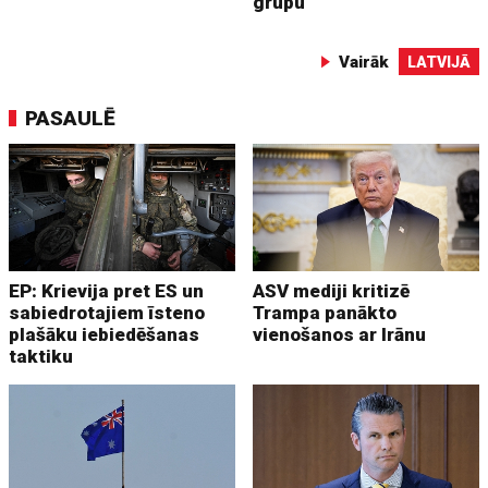
grupu
Vairāk
LATVIJĀ
PASAULĒ
EP: Krievija pret ES un
ASV mediji kritizē
sabiedrotajiem īsteno
Trampa panākto
plašāku iebiedēšanas
vienošanos ar Irānu
taktiku