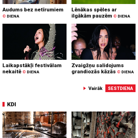
Audums bez netīrumiem
Lēnākas spēles ar
ilgākām pauzēm
©
DIENA
©
DIENA
Laikapstākļi festivālam
Zvaigžņu salidojums
nekaitē
grandiozās kāzās
©
DIENA
©
DIENA
Vairāk
SESTDIENA
KDI