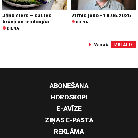
Jāņu siers – saules
Zirnis joko - 18.06.2026
krāsā un tradīcijās
©
DIENA
©
DIENA
Vairāk
IZKLAIDE
ABONĒŠANA
HOROSKOPI
E-AVĪZE
ZIŅAS E-PASTĀ
REKLĀMA