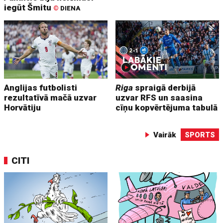
iegūt Šmitu
©
DIENA
Anglijas futbolisti
Riga
spraigā derbijā
rezultatīvā mačā uzvar
uzvar RFS un saasina
Horvātiju
cīņu kopvērtējuma tabulā
Vairāk
SPORTS
CITI