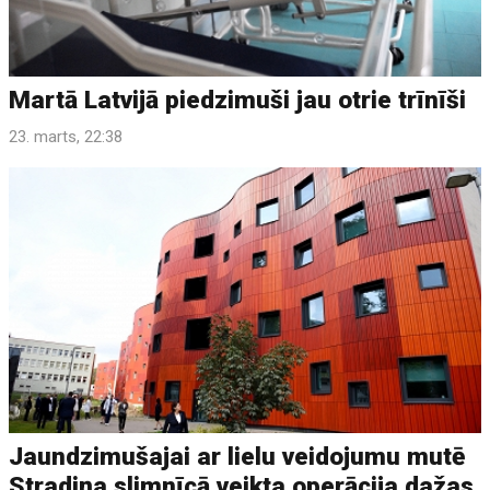
Martā Latvijā piedzimuši jau otrie trīnīši
23. marts, 22:38
Jaundzimušajai ar lielu veidojumu mutē
Stradiņa slimnīcā veikta operācija dažas