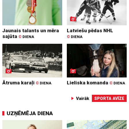
Jaunais talants un mēra
Latviešu pēdas NHL
sajūta
©
DIENA
©
DIENA
Ātruma karaļi
Lieliska komanda
©
DIENA
©
DIENA
Vairāk
SPORTA AVĪZE
UZŅĒMĒJA DIENA