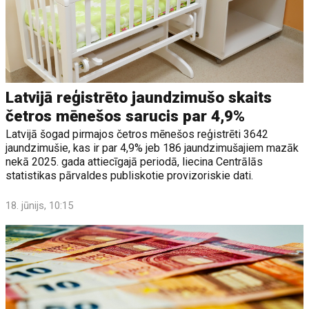
Latvijā reģistrēto jaundzimušo skaits
četros mēnešos sarucis par 4,9%
Latvijā šogad pirmajos četros mēnešos reģistrēti 3642
jaundzimušie, kas ir par 4,9% jeb 186 jaundzimušajiem mazāk
nekā 2025. gada attiecīgajā periodā, liecina Centrālās
statistikas pārvaldes publiskotie provizoriskie dati.
18. jūnijs, 10:15