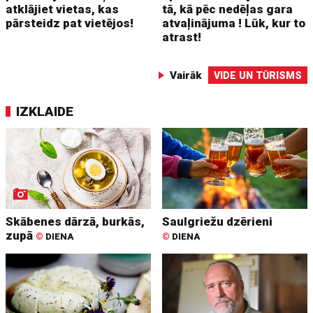
atklājiet vietas, kas
tā, kā pēc nedēļas gara
pārsteidz pat vietējos!
atvaļinājuma ! Lūk, kur to
atrast!
Vairāk
VIDE UN TŪRISMS
IZKLAIDE
Skābenes dārzā, burkās,
Saulgriežu dzērieni
zupā
©
DIENA
©
DIENA