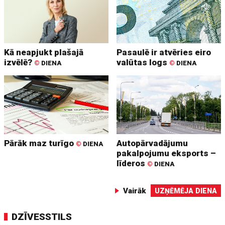
Kā neapjukt plašajā
Pasaulē ir atvēries eiro
izvēlē?
valūtas logs
©
DIENA
©
DIENA
Pārāk maz turīgo
Autopārvadājumu
©
DIENA
pakalpojumu eksports –
līderos
©
DIENA
Vairāk
UZŅĒMĒJA DIENA
DZĪVESSTILS