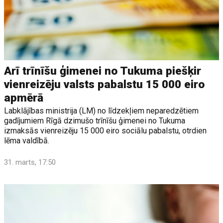
Arī trīnīšu ģimenei no Tukuma piešķir
vienreizēju valsts pabalstu 15 000 eiro
apmērā
Labklājības ministrija (LM) no līdzekļiem neparedzētiem
gadījumiem Rīgā dzimušo trīnīšu ģimenei no Tukuma
izmaksās vienreizēju 15 000 eiro sociālu pabalstu, otrdien
lēma valdībā.
31. marts, 17:50