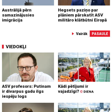
Austrālijā pērn
Hegsets paziņo par
samazinājusies
plāniem pārskatīt ASV
imigrācija
militāro klātbūtni Eiropā
Vairāk
PASAULĒ
VIEDOKĻI
ASV profesors: Putinam
Kādi pētījumi ir
ir divarpus gadu ilgs
vajadzīgi?
©
DIENA
iespēju logs