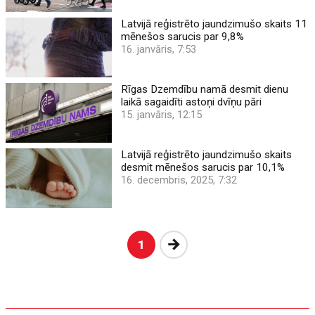
Latvijā reģistrēto jaundzimušo skaits 11
mēnešos sarucis par 9,8%
16. janvāris, 7:53
Rīgas Dzemdību namā desmit dienu
laikā sagaidīti astoņi dvīņu pāri
15. janvāris, 12:15
Latvijā reģistrēto jaundzimušo skaits
desmit mēnešos sarucis par 10,1%
16. decembris, 2025, 7:32
Nākošā
1