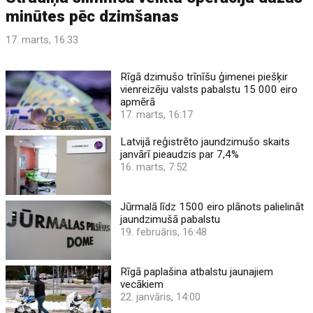
minūtes pēc dzimšanas
17. marts, 16:33
Rīgā dzimušo trīnīšu ģimenei piešķir
vienreizēju valsts pabalstu 15 000 eiro
apmērā
17. marts, 16:17
Latvijā reģistrēto jaundzimušo skaits
janvārī pieaudzis par 7,4%
16. marts, 7:52
Jūrmalā līdz 1500 eiro plānots palielināt
jaundzimušā pabalstu
19. februāris, 16:48
Rīgā paplašina atbalstu jaunajiem
vecākiem
22. janvāris, 14:00