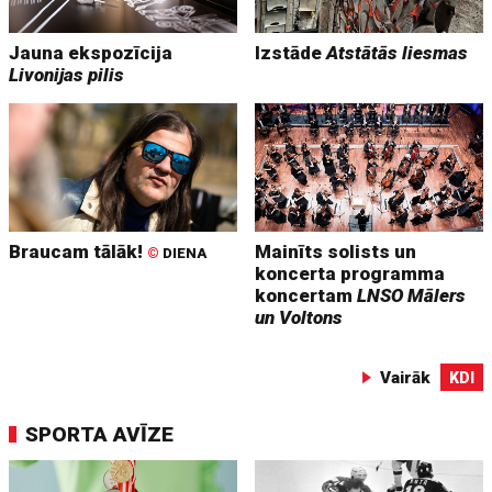
Jauna ekspozīcija
Izstāde
Atstātās liesmas
Livonijas pilis
Braucam tālāk!
Mainīts solists un
©
DIENA
koncerta programma
koncertam
LNSO Mālers
un Voltons
Vairāk
KDI
SPORTA AVĪZE