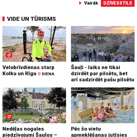
Vairāk
DZĪVESSTILS
VIDE UN TŪRISMS
Velobrīvdienas starp
Šauļi - laiks ne tikai
Kolku un Rīgu
dzirdēt par pilsētu, bet
©
DIENA
arī sadzirdēt pašu pilsētu
Nedēļas nogales
Pēc šo vietu
piedzīvojumi Šauļos –
apmeklēšanas jutīsies