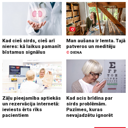
Kad cieš sirds, cieš arī
Man aušana ir lemta. Tajā
nieres: kā laikus pamanīt
patveros un meditēju
bīstamus signālus
©
DIENA
Zāļu pieejamība aptiekās
Kad acis brīdina par
un rezervācija internetā:
sirds problēmām.
ieviests ērts rīks
Pazīmes, kuras
pacientiem
nevajadzētu ignorēt