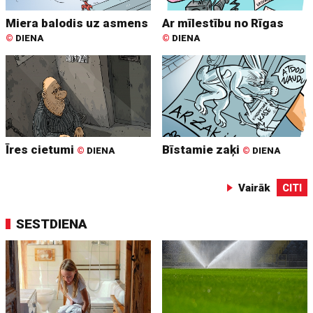
Miera balodis uz asmens
Ar mīlestību no Rīgas
©
DIENA
©
DIENA
Īres cietumi
Bīstamie zaķi
©
DIENA
©
DIENA
Vairāk
CITI
SESTDIENA