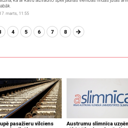
atzina, ka ar katru aizvadīto spēli jaunās vienības rindās jūtas arv
labāk.
17. marts, 11:55
Nākošā
3
4
5
6
7
8
upē pasažieru vilciens
Austrumu slimnīca uzņē