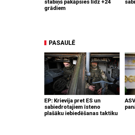
stabiņš pakāpsies līdz +24
sab
grādiem
PASAULĒ
EP: Krievija pret ES un
ASV
sabiedrotajiem īsteno
pan
plašāku iebiedēšanas taktiku