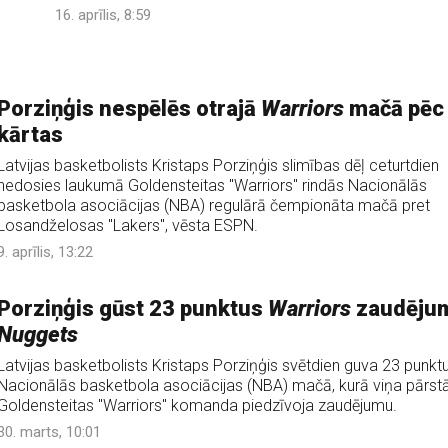
16. aprīlis, 8:59
Porziņģis nespēlēs otrajā
Warriors
mačā pēc
kārtas
Latvijas basketbolists Kristaps Porziņģis slimības dēļ ceturtdien
nedosies laukumā Goldensteitas "Warriors" rindās Nacionālās
basketbola asociācijas (NBA) regulārā čempionāta mačā pret
Losandželosas "Lakers", vēsta ESPN.
9. aprīlis, 13:22
Porziņģis gūst 23 punktus
Warriors
zaudēju
Nuggets
Latvijas basketbolists Kristaps Porziņģis svētdien guva 23 punkt
Nacionālās basketbola asociācijas (NBA) mačā, kurā viņa pārst
Goldensteitas "Warriors" komanda piedzīvoja zaudējumu.
30. marts, 10:01