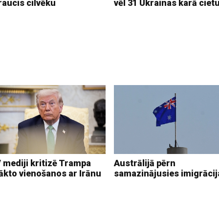
raucis cilvēku
vēl 31 Ukrainas karā ciet
 mediji kritizē Trampa
Austrālijā pērn
ākto vienošanos ar Irānu
samazinājusies imigrācij