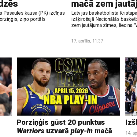
īdzēs
mačā zem jautā
jās Pasaules kausa (PK) izcīņas
Latvijas basketbolista Kristap
orziņģis, ziņo portāls
izšķirošajā Nacionālās basketbo
zem jautājuma zīmes, liecina "
17. aprīlis, 11:37
Porziņģis gūst 20 punktus
Izš
Warriors
uzvarā
play-in
mačā
14. ap