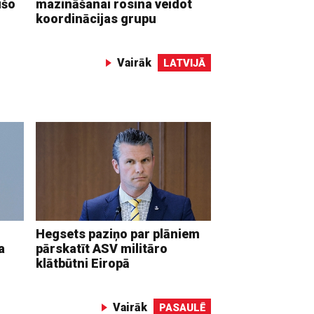
ušo
mazināšanai rosina veidot
koordinācijas grupu
Vairāk
LATVIJĀ
Hegsets paziņo par plāniem
a
pārskatīt ASV militāro
klātbūtni Eiropā
Vairāk
PASAULĒ