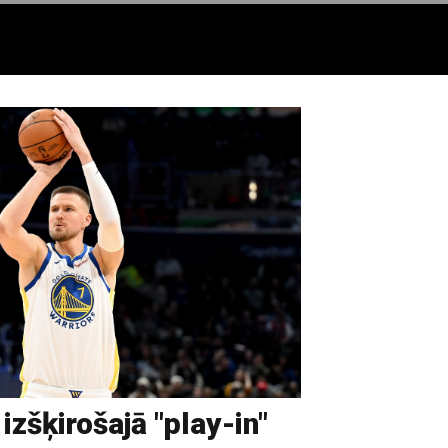
izšķirošajā "play-in"