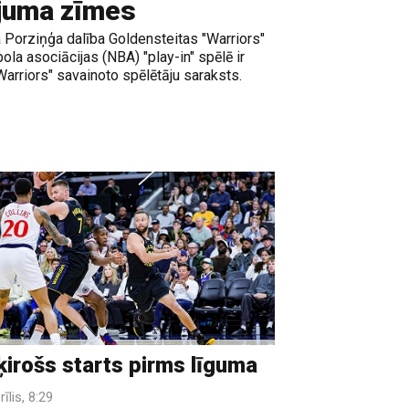
juma zīmes
a Porziņģa dalība Goldensteitas "Warriors"
la asociācijas (NBA) "play-in" spēlē ir
Warriors" savainoto spēlētāju saraksts.
ķirošs starts pirms līguma
rīlis, 8:29