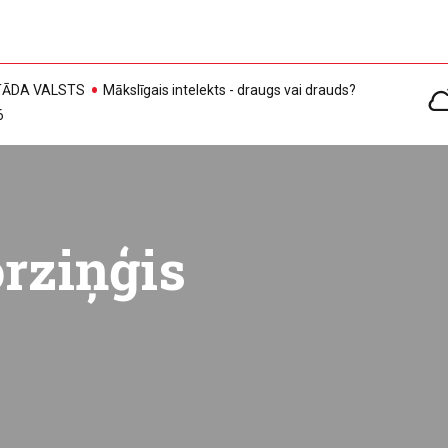
, TĀDA VALSTS
Mākslīgais intelekts - draugs vai drauds?
6
rziņģis