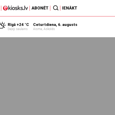
ABONĒT
IENĀKT
Rīgā +24 °C
Ceturtdiena, 6. augusts
Daļēji saulains
Aisma, Askolds