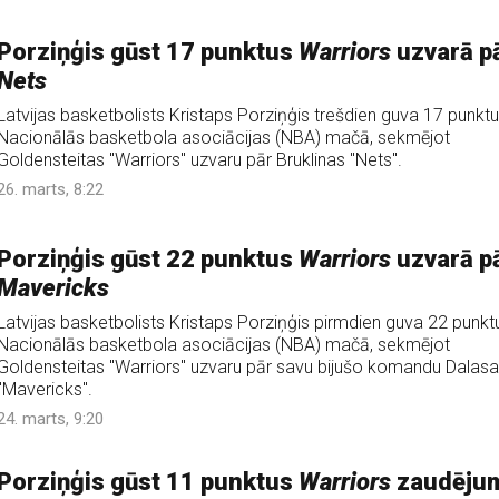
Porziņģis gūst 17 punktus
Warriors
uzvarā p
Nets
Latvijas basketbolists Kristaps Porziņģis trešdien guva 17 punkt
Nacionālās basketbola asociācijas (NBA) mačā, sekmējot
Goldensteitas "Warriors" uzvaru pār Bruklinas "Nets".
26. marts, 8:22
Porziņģis gūst 22 punktus
Warriors
uzvarā p
Mavericks
Latvijas basketbolists Kristaps Porziņģis pirmdien guva 22 punkt
Nacionālās basketbola asociācijas (NBA) mačā, sekmējot
Goldensteitas "Warriors" uzvaru pār savu bijušo komandu Dalas
"Mavericks".
24. marts, 9:20
Porziņģis gūst 11 punktus
Warriors
zaudēju