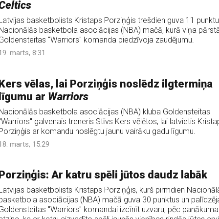
Celtics
Latvijas basketbolists Kristaps Porziņģis trešdien guva 11 punkt
Nacionālās basketbola asociācijas (NBA) mačā, kurā viņa pārst
Goldensteitas "Warriors" komanda piedzīvoja zaudējumu.
19. marts, 8:31
Kers vēlas, lai Porziņģis noslēdz ilgtermiņa
līgumu ar
Warriors
Nacionālās basketbola asociācijas (NBA) kluba Goldensteitas
"Warriors" galvenais treneris Stīvs Kers vēlētos, lai latvietis Krista
Porziņģis ar komandu noslēgtu jaunu vairāku gadu līgumu.
18. marts, 15:29
Porziņģis: Ar katru spēli jūtos daudz labāk
Latvijas basketbolists Kristaps Porziņģis, kurš pirmdien Nacionāl
basketbola asociācijas (NBA) mačā guva 30 punktus un palīdzēj
Goldensteitas "Warriors" komandai izcīnīt uzvaru, pēc panākuma