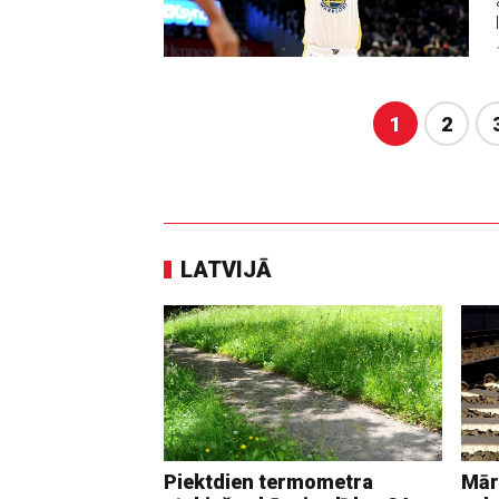
1
2
LATVIJĀ
Piektdien termometra
Mār