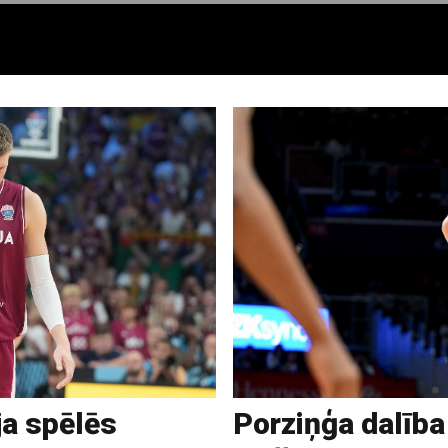
ja spēlēs
Porziņģa dalība 