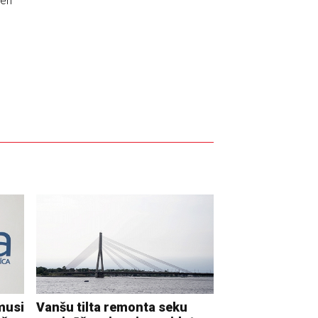
ien
musi
Vanšu tilta remonta seku