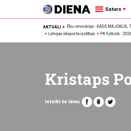
Saturs
Ēku renovācija - KĀDS MĀJOKLIS
AKTUĀLI
Latvijas eksporta izcilības
PK futbolā - 202
Kristaps Po
Ieteikt šo tēmu