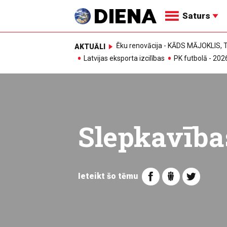
Saturs
Ēku renovācija - KĀDS MĀJOKLIS
AKTUĀLI
Latvijas eksporta izcilības
PK futbolā - 202
Slepkavība
Ieteikt šo tēmu