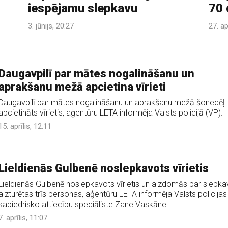
iespējamu slepkavu
70 
3. jūnijs, 20:27
27. ap
Daugavpilī par mātes nogalināšanu un
aprakšanu mežā apcietina vīrieti
Daugavpilī par mātes nogalināšanu un aprakšanu mežā šonedēļ
apcietināts vīrietis, aģentūru LETA informēja Valsts policijā (VP).
15. aprīlis, 12:11
Lieldienās Gulbenē noslepkavots vīrietis
Lieldienās Gulbenē noslepkavots vīrietis un aizdomās par slepka
aizturētas trīs personas, aģentūru LETA informēja Valsts policijas
sabiedrisko attiecību speciāliste Zane Vaskāne.
7. aprīlis, 11:07