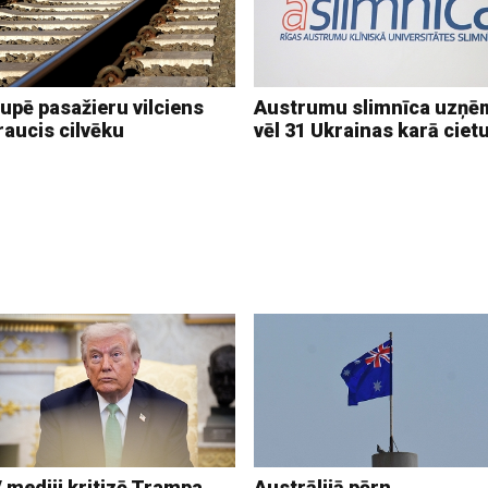
upē pasažieru vilciens
Austrumu slimnīca uzņē
raucis cilvēku
vēl 31 Ukrainas karā ciet
 mediji kritizē Trampa
Austrālijā pērn