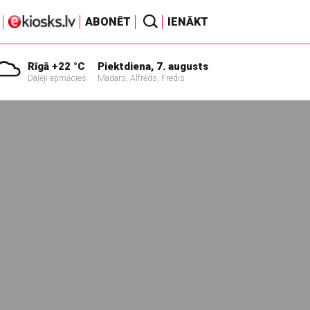
ABONĒT
IENĀKT
Rīgā +22 °C
Piektdiena, 7. augusts
Daļēji apmācies
Madars, Alfrēds, Fredis