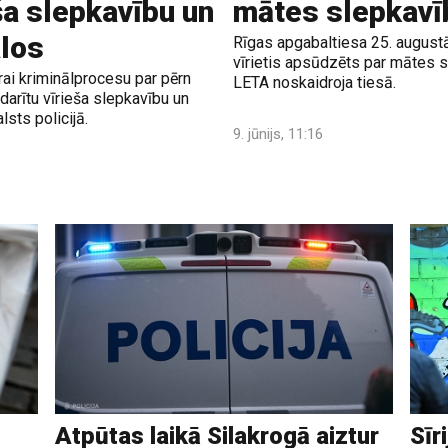
ša slepkavību un
mātes slepkavī
alos
Rīgas apgabaltiesa 25. augustā 
vīrietis apsūdzēts par mātes s
rai kriminālprocesu par pērn
LETA noskaidroja tiesā.
darītu vīrieša slepkavību un
sts policijā.
9. jūnijs, 11:16
Atpūtas laikā Silakrogā aiztur
Sīr