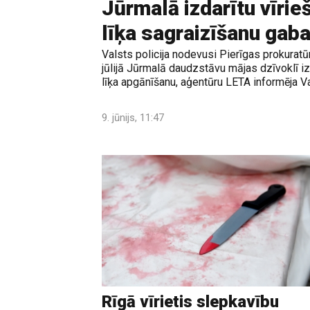
Jūrmalā izdarītu vīrie
līķa sagraizīšanu gab
Valsts policija nodevusi Pierīgas prokuratū
jūlijā Jūrmalā daudzstāvu mājas dzīvoklī iz
līķa apgānīšanu, aģentūru LETA informēja Val
9. jūnijs, 11:47
Rīgā vīrietis slepkavību