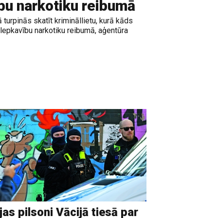
bu narkotiku reibumā
turpinās skatīt krimināllietu, kurā kāds
lepkavību narkotiku reibumā, aģentūra
ijas pilsoni Vācijā tiesā par