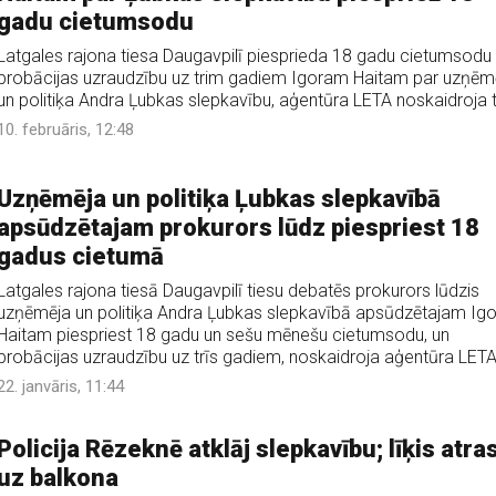
gadu cietumsodu
Latgales rajona tiesa Daugavpilī piesprieda 18 gadu cietumsodu
probācijas uzraudzību uz trim gadiem Igoram Haitam par uzņēm
un politiķa Andra Ļubkas slepkavību, aģentūra LETA noskaidroja t
10. februāris, 12:48
Uzņēmēja un politiķa Ļubkas slepkavībā
apsūdzētajam prokurors lūdz piespriest 18
gadus cietumā
Latgales rajona tiesā Daugavpilī tiesu debatēs prokurors lūdzis
uzņēmēja un politiķa Andra Ļubkas slepkavībā apsūdzētajam Ig
Haitam piespriest 18 gadu un sešu mēnešu cietumsodu, un
probācijas uzraudzību uz trīs gadiem, noskaidroja aģentūra LETA
22. janvāris, 11:44
Policija Rēzeknē atklāj slepkavību; līķis atra
uz balkona