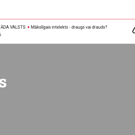
, TĀDA VALSTS
Mākslīgais intelekts - draugs vai drauds?
6
s