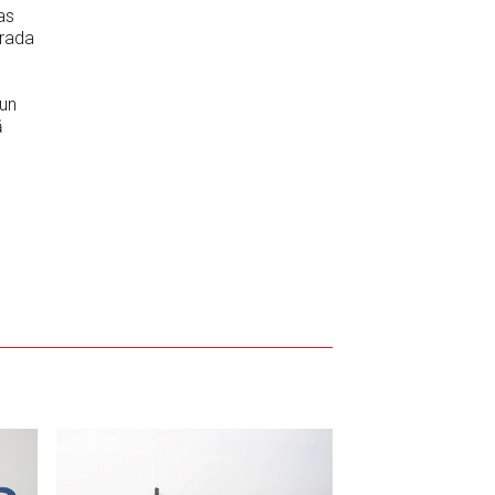
as
rada
 un
ā