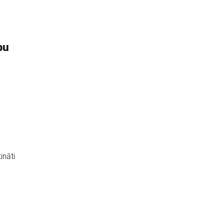
bu
ināti