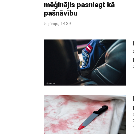
mēģinājis pasniegt kā
pašnāvību
5. jūnijs, 14:39