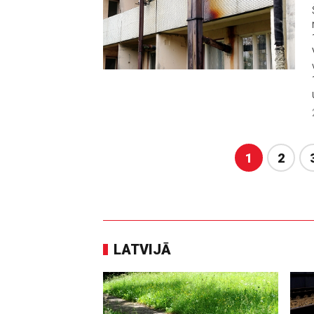
1
2
LATVIJĀ