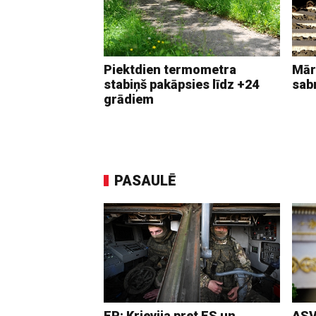
Piektdien termometra
Mār
stabiņš pakāpsies līdz +24
sab
grādiem
PASAULĒ
EP: Krievija pret ES un
ASV