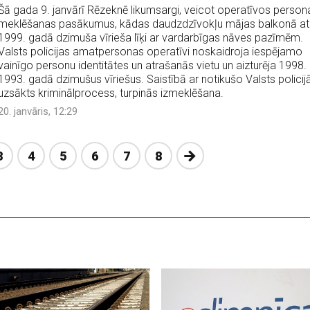
Šā gada 9. janvārī Rēzeknē likumsargi, veicot operatīvos person
meklēšanas pasākumus, kādas daudzdzīvokļu mājas balkonā at
1999. gadā dzimuša vīrieša līķi ar vardarbīgas nāves pazīmēm.
Valsts policijas amatpersonas operatīvi noskaidroja iespējamo
vainīgo personu identitātes un atrašanās vietu un aizturēja 1998.
1993. gadā dzimušus vīriešus. Saistībā ar notikušo Valsts policij
uzsākts kriminālprocess, turpinās izmeklēšana.
20. janvāris, 12:29
Nākošā
3
4
5
6
7
8