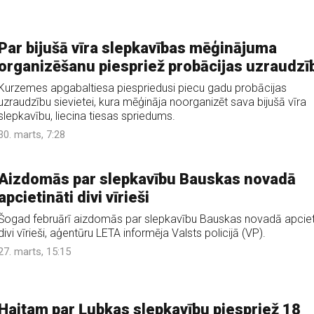
Par bijušā vīra slepkavības mēģinājuma
organizēšanu piespriež probācijas uzraudzī
Kurzemes apgabaltiesa piespriedusi piecu gadu probācijas
uzraudzību sievietei, kura mēģināja noorganizēt sava bijušā vīra
slepkavību, liecina tiesas spriedums.
30. marts, 7:28
Aizdomās par slepkavību Bauskas novadā
apcietināti divi vīrieši
Šogad februārī aizdomās par slepkavību Bauskas novadā apciet
divi vīrieši, aģentūru LETA informēja Valsts policijā (VP).
27. marts, 15:15
Haitam par Ļubkas slepkavību piespriež 18