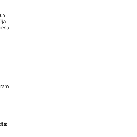
 un
ēja
iesā.
oram
.
sts