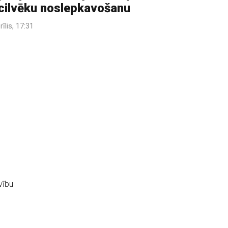
cilvēku noslepkavošanu
rīlis, 17:31
vību