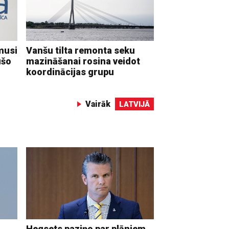
musi
Vanšu tilta remonta seku
ušo
mazināšanai rosina veidot
koordinācijas grupu
Vairāk
LATVIJĀ
Hegsets paziņo par plāniem