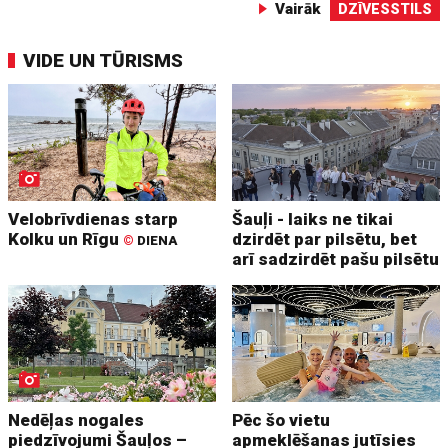
Vairāk
DZĪVESSTILS
VIDE UN TŪRISMS
Velobrīvdienas starp
Šauļi - laiks ne tikai
Kolku un Rīgu
dzirdēt par pilsētu, bet
©
DIENA
arī sadzirdēt pašu pilsētu
Nedēļas nogales
Pēc šo vietu
piedzīvojumi Šauļos –
apmeklēšanas jutīsies