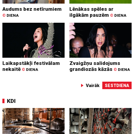
Audums bez netīrumiem
Lēnākas spēles ar
ilgākām pauzēm
©
DIENA
©
DIENA
Laikapstākļi festivālam
Zvaigžņu salidojums
nekaitē
grandiozās kāzās
©
DIENA
©
DIENA
Vairāk
SESTDIENA
KDI