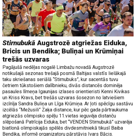
Stirnubukā
Augstrozē atgriežas Eiduka,
Bricis un Bendika; Buliņai un Krūmiņai
trešās uzvaras
Pagājušā nedēļas nogalē Limbažu novadā Augstrozē
notikušajā sezonas trešajā posmā Baltijas valstīs lielākajā
taku skriešanas seriālā “Stirnubuks”, kur sacentās tuvu
četriem tūkstošiem dalībnieku, divās distancēs dominēja
pasaules līmeņa Igaunijas izlases orientieristi Kenni Kivikas
un Kriss Kravs, bet trešās uzvaras šosezon no latviešiem
izcīnīja Sandra Buliņa un Līga Krūmiņa. Ar ļoti spēcīgu sastāvu
izcēlās “Mežusili” Zaķa distance, kur pēc gada pārtraukuma
atgriezās olimpisko spēļu 11.vietas ieguvēja distanču
slēpošanā Patrīcija Eiduka, bet “VENDEN Stirnubukā” uzvarēja
biatlonā olimpiskajās spēlēs divdesmitniekā tikusī Baiba
Bendika, informē organizatoru pārstāvis Ivars Bācis.