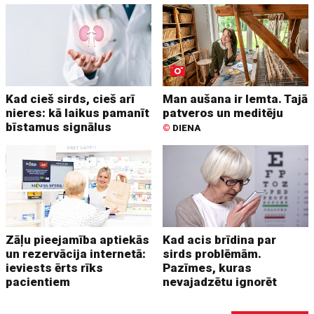
Kad cieš sirds, cieš arī
Man aušana ir lemta. Tajā
nieres: kā laikus pamanīt
patveros un meditēju
bīstamus signālus
©
DIENA
Zāļu pieejamība aptiekās
Kad acis brīdina par
un rezervācija internetā:
sirds problēmām.
ieviests ērts rīks
Pazīmes, kuras
pacientiem
nevajadzētu ignorēt