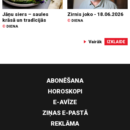
Jāņu siers – saules
Zirnis joko - 18.06.2026
krāsā un tradīcijās
©
DIENA
©
DIENA
Vairāk
IZKLAIDE
ABONĒŠANA
HOROSKOPI
E-AVĪZE
ZIŅAS E-PASTĀ
REKLĀMA