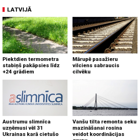
LATVIJĀ
Piektdien termometra
Mārupē pasažieru
stabiņš pakāpsies līdz
vilciens sabraucis
+24 grādiem
cilvēku
Austrumu slimnīca
Vanšu tilta remonta seku
uzņēmusi vēl 31
mazināšanai rosina
Ukrainas karā cietušo
veidot koordinācijas