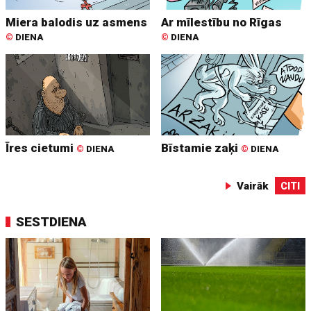
Miera balodis uz asmens
Ar mīlestību no Rīgas
©
DIENA
©
DIENA
Īres cietumi
Bīstamie zaķi
©
DIENA
©
DIENA
Vairāk
CITI
SESTDIENA