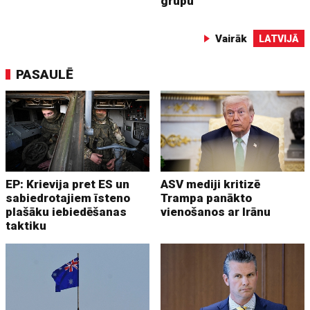
grupu
Vairāk
LATVIJĀ
PASAULĒ
EP: Krievija pret ES un
ASV mediji kritizē
sabiedrotajiem īsteno
Trampa panākto
plašāku iebiedēšanas
vienošanos ar Irānu
taktiku