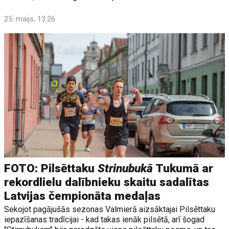
25. maijs, 13:26
FOTO: Pilsēttaku
Strinubukā
Tukumā ar
rekordlielu dalībnieku skaitu sadalītas
Latvijas čempionāta medaļas
Sekojot pagājušās sezonas Valmierā aizsāktajai Pilsēttaku
iepazīšanas tradīcijai - kad takas ienāk pilsētā, arī šogad