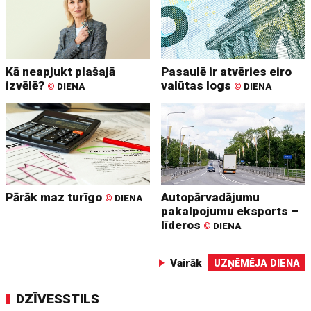
Kā neapjukt plašajā
Pasaulē ir atvēries eiro
izvēlē?
valūtas logs
©
DIENA
©
DIENA
Pārāk maz turīgo
Autopārvadājumu
©
DIENA
pakalpojumu eksports –
līderos
©
DIENA
Vairāk
UZŅĒMĒJA DIENA
DZĪVESSTILS