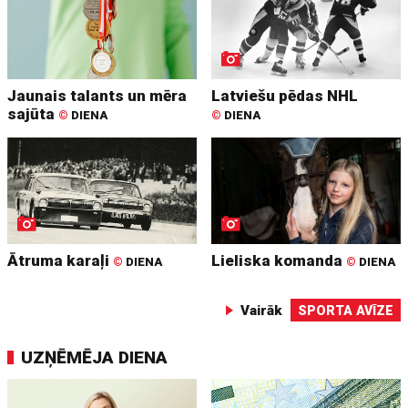
Jaunais talants un mēra
Latviešu pēdas NHL
sajūta
©
DIENA
©
DIENA
Ātruma karaļi
Lieliska komanda
©
DIENA
©
DIENA
Vairāk
SPORTA AVĪZE
UZŅĒMĒJA DIENA