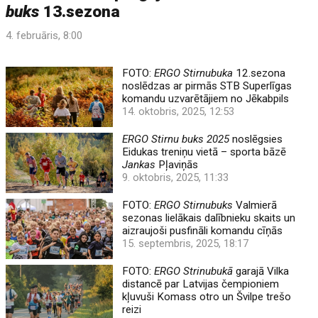
buks
13.sezona
4. februāris, 8:00
FOTO:
ERGO Stirnubuka
12.sezona
noslēdzas ar pirmās STB Superlīgas
komandu uzvarētājiem no Jēkabpils
14. oktobris, 2025, 12:53
ERGO Stirnu buks 2025
noslēgsies
Eidukas treniņu vietā – sporta bāzē
Jankas
Pļaviņās
9. oktobris, 2025, 11:33
FOTO:
ERGO Stirnubuks
Valmierā
sezonas lielākais dalībnieku skaits un
aizraujoši pusfināli komandu cīņās
15. septembris, 2025, 18:17
FOTO:
ERGO Strinubukā
garajā Vilka
distancē par Latvijas čempioniem
kļuvuši Komass otro un Švilpe trešo
reizi