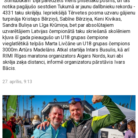
"Stirnubukam" bija paredzēts viens pilsēttaku posms, un tas
notika pagājušo sestdien Tukumā ar jaunu dalībnieku rekordu -
4331 taku skrējēju. Iepriekšējā Tērvetes posma uzvaru gājienu
turpināja Kristaps Bērziņš, Sabīne Bērziņa, Keni Kivikas,
Sandra Buliņa un Līga Krūmiņa, bet par absolūtajiem
uzvarētājiem Latvijas čempionātā taku skriešanā skolēniem
kļuva šī gada pieaugušo un U18 grupas čempione
vieglatlētikā telpās Marta Livčāne un U18 grupas čempions
3000m Artūrs Madelāns. Atkal startēja Intars Busulis, kā arī
RIMI Rīgas maratona organizators Aigars Nords, kuri abi
skrēja zaķa distanci, informē organizatoru pārstāvis Ivars
Bācis.
27. aprīlis, 9:13