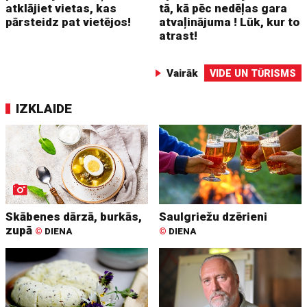
atklājiet vietas, kas
tā, kā pēc nedēļas gara
pārsteidz pat vietējos!
atvaļinājuma ! Lūk, kur to
atrast!
Vairāk
VIDE UN TŪRISMS
IZKLAIDE
Skābenes dārzā, burkās,
Saulgriežu dzērieni
zupā
©
DIENA
©
DIENA