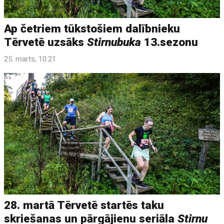
Ap četriem tūkstošiem dalībnieku
Tērvetē uzsāks
Stirnubuka
13.sezonu
25. marts, 10:21
28. martā Tērvetē startēs taku
skriešanas un pārgājienu seriāla
Stirnu