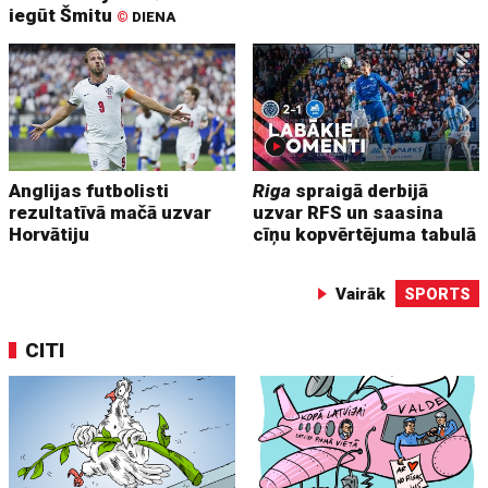
iegūt Šmitu
©
DIENA
Anglijas futbolisti
Riga
spraigā derbijā
rezultatīvā mačā uzvar
uzvar RFS un saasina
Horvātiju
cīņu kopvērtējuma tabulā
Vairāk
SPORTS
CITI