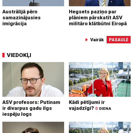
Austrālijā pērn
Hegsets paziņo par
samazinājusies
plāniem pārskatīt ASV
imigrācija
militāro klātbūtni Eiropā
Vairāk
PASAULĒ
VIEDOKĻI
ASV profesors: Putinam
Kādi pētījumi ir
ir divarpus gadu ilgs
vajadzīgi?
©
DIENA
iespēju logs