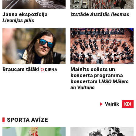
Jauna ekspozīcija
Izstāde
Atstātās liesmas
Livonijas pilis
Braucam tālāk!
Mainīts solists un
©
DIENA
koncerta programma
koncertam
LNSO Mālers
un Voltons
Vairāk
KDI
SPORTA AVĪZE