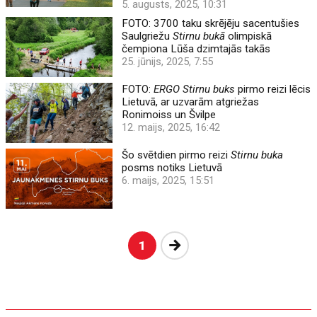
5. augusts, 2025, 10:31
FOTO: 3700 taku skrējēju sacentušies
Saulgriežu
Stirnu bukā
olimpiskā
čempiona Lūša dzimtajās takās
25. jūnijs, 2025, 7:55
FOTO:
ERGO Stirnu buks
pirmo reizi lēcis
Lietuvā, ar uzvarām atgriežas
Ronimoiss un Švilpe
12. maijs, 2025, 16:42
Šo svētdien pirmo reizi
Stirnu buka
posms notiks Lietuvā
6. maijs, 2025, 15:51
Nākošā
1