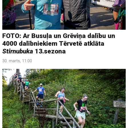
FOTO: Ar Busuļa un Grēviņa dalību un
4000 dalībniekiem Tērvetē atklāta
Stirnubuka
13.sezona
30. marts, 11:00