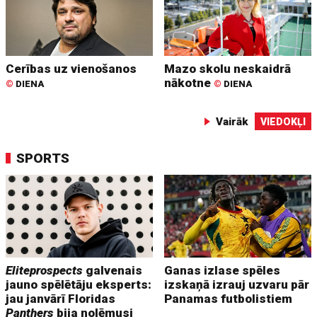
Cerības uz vienošanos
Mazo skolu neskaidrā
nākotne
©
DIENA
©
DIENA
Vairāk
VIEDOKĻI
SPORTS
Eliteprospects
galvenais
Ganas izlase spēles
jauno spēlētāju eksperts:
izskaņā izrauj uzvaru pār
jau janvārī Floridas
Panamas futbolistiem
Panthers
bija nolēmusi