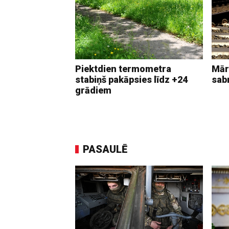
Piektdien termometra
Mār
stabiņš pakāpsies līdz +24
sab
grādiem
PASAULĒ