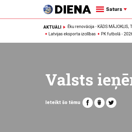
Saturs
Ēku renovācija - KĀDS MĀJOKLIS
AKTUĀLI
Latvijas eksporta izcilības
PK futbolā - 202
Valsts ieņ
Ieteikt šo tēmu