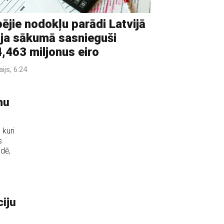
ējie nodokļu parādi Latvijā
ja sākumā sasnieguši
,463 miljonus eiro
ijs, 6:24
mu
 kuri
s
ādē,
ciju