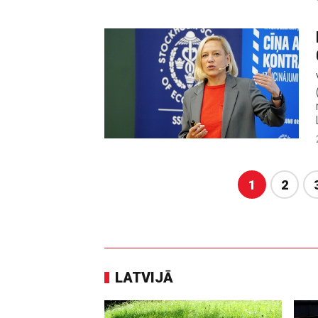
1
2
LATVIJĀ