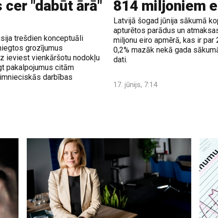
 cer "dabūt ārā"
814 miljoniem e
Latvijā šogad jūnija sākumā kop
apturētos parādus un atmaksas
ija trešdien konceptuāli
miljonu eiro apmērā, kas ir pa
niegtos grozījumus
0,2% mazāk nekā gada sākumā,
 ieviest vienkāršotu nodokļu
dati.
gt pakalpojumus citām
aimnieciskās darbības
17. jūnijs, 7:14