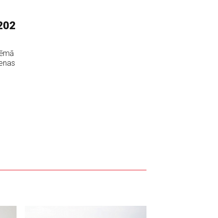
 202
tēmā
ienas