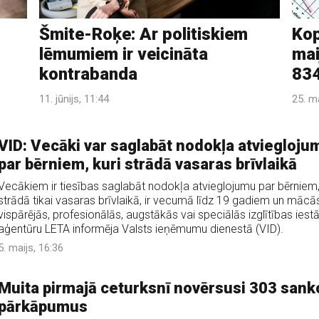
Šmite-Roķe: Ar politiskiem
Kop
lēmumiem ir veicināta
mai
kontrabanda
834
11. jūnijs, 11:44
25. ma
VID: Vecāki var saglabāt nodokļa atviegloju
par bērniem, kuri strādā vasaras brīvlaikā
Vecākiem ir tiesības saglabāt nodokļa atvieglojumu par bērniem,
strādā tikai vasaras brīvlaikā, ir vecumā līdz 19 gadiem un mācā
vispārējās, profesionālās, augstākās vai speciālās izglītības iest
aģentūru LETA informēja Valsts ieņēmumu dienestā (VID).
5. maijs, 16:36
Muita pirmajā ceturksnī novērsusi 303 sank
pārkāpumus