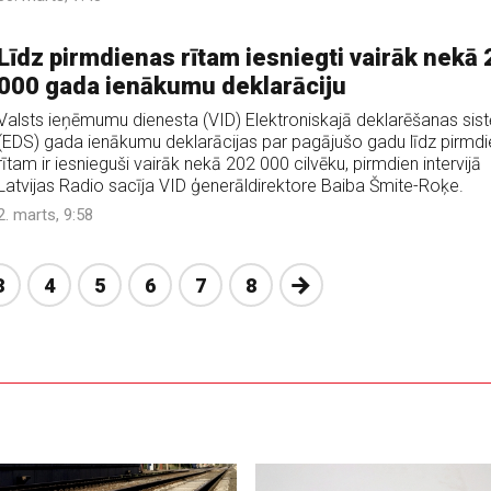
Līdz pirmdienas rītam iesniegti vairāk nekā
000 gada ienākumu deklarāciju
Valsts ieņēmumu dienesta (VID) Elektroniskajā deklarēšanas sis
(EDS) gada ienākumu deklarācijas par pagājušo gadu līdz pirmd
rītam ir iesnieguši vairāk nekā 202 000 cilvēku, pirmdien intervijā
Latvijas Radio sacīja VID ģenerāldirektore Baiba Šmite-Roķe.
2. marts, 9:58
Nākošā
3
4
5
6
7
8