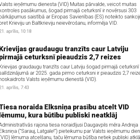
Valsts ieņēmumu dienesta (VID) Muitas pārvalde, veicot muitas
kontroles pasākumus, šogad pirmajā ceturksnī ir novērsusi 303
pārkāpumus saistībā ar Eiropas Savienības (ES) noteikto sankcij
pret Krieviju un Baltkrieviju neievērošanu, informēja VID.
21. aprīlis, 10:18
Krievijas graudaugu tranzīts caur Latviju
pirmajā ceturksnī pieaudzis 2,7 reizes
Krievijas graudaugu tranzīts caur Latviju šogad pirmajā ceturksnī
salīdzinājumā ar 2025. gada pirmo ceturksni ir pieaudzis 2,7 reize
noskaidrots Valsts ieņēmumu dienestā (VID).
21. aprīlis, 7:43
Tiesa noraida Elksniņa prasību atcelt VID
lēmumu, kura būtību publiski neatklāj
Administratīvās rajona tiesa noraidījusi Daugavpils mēra Andreja
Elksniņa ("Sarauj, Latgale!") pieteikumu par Valsts ieņēmumu die
(VID) lēmuma atcelšanu, taču lēmuma būtība netiek publiski atklā