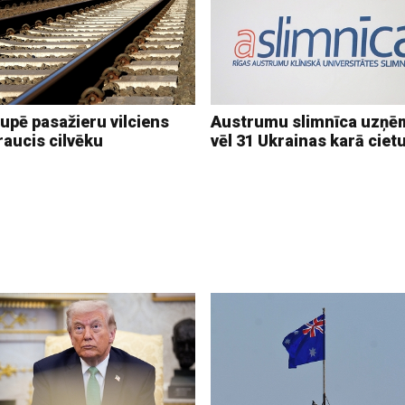
upē pasažieru vilciens
Austrumu slimnīca uzņē
raucis cilvēku
vēl 31 Ukrainas karā ciet