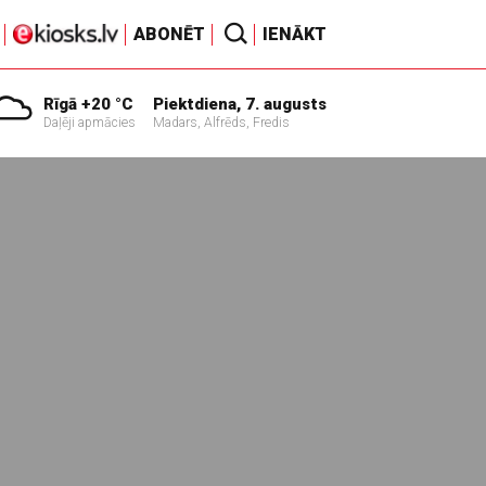
ABONĒT
IENĀKT
Rīgā +20 °C
Piektdiena, 7. augusts
Daļēji apmācies
Madars, Alfrēds, Fredis