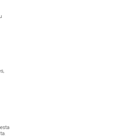
u
s,
nesta
ta.