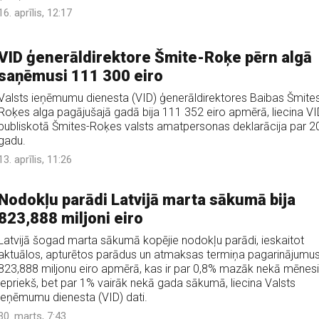
16. aprīlis, 12:17
VID ģenerāldirektore Šmite-Roķe pērn algā
saņēmusi 111 300 eiro
Valsts ieņēmumu dienesta (VID) ģenerāldirektores Baibas Šmite
Roķes alga pagājušajā gadā bija 111 352 eiro apmērā, liecina VI
publiskotā Šmites-Roķes valsts amatpersonas deklarācija par 2
gadu.
13. aprīlis, 11:26
Nodokļu parādi Latvijā marta sākumā bija
823,888 miljoni eiro
Latvijā šogad marta sākumā kopējie nodokļu parādi, ieskaitot
aktuālos, apturētos parādus un atmaksas termiņa pagarinājumus,
823,888 miljonu eiro apmērā, kas ir par 0,8% mazāk nekā mēnesi
iepriekš, bet par 1% vairāk nekā gada sākumā, liecina Valsts
ieņēmumu dienesta (VID) dati.
30. marts, 7:43