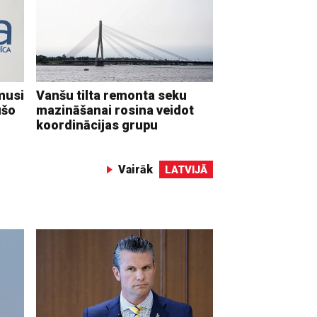
musi
Vanšu tilta remonta seku
ušo
mazināšanai rosina veidot
koordinācijas grupu
Vairāk
LATVIJĀ