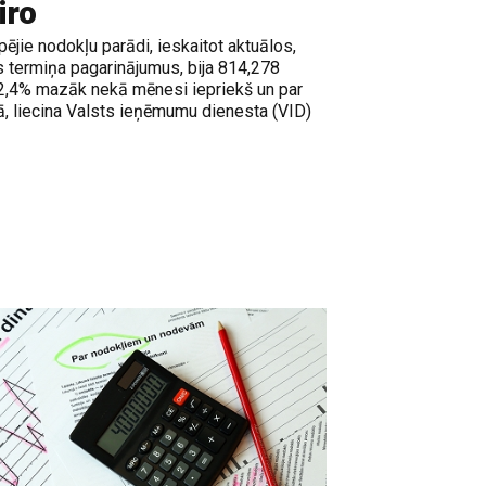
iro
ējie nodokļu parādi, ieskaitot aktuālos,
 termiņa pagarinājumus, bija 814,278
r 2,4% mazāk nekā mēnesi iepriekš un par
 liecina Valsts ieņēmumu dienesta (VID)