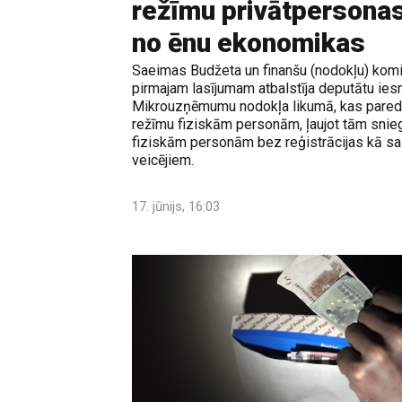
režīmu privātpersonas
no ēnu ekonomikas
Saeimas Budžeta un finanšu (nodokļu) komis
pirmajam lasījumam atbalstīja deputātu ies
Mikrouzņēmumu nodokļa likumā, kas paredz
režīmu fiziskām personām, ļaujot tām snie
fiziskām personām bez reģistrācijas kā s
veicējiem.
17. jūnijs, 16:03