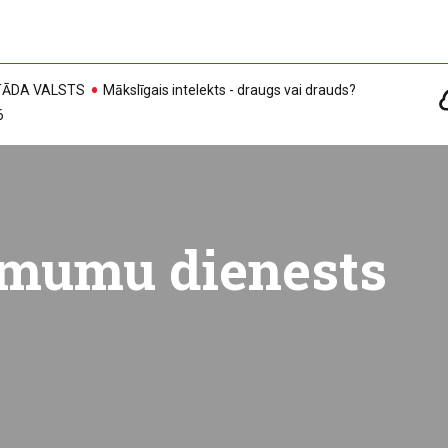
, TĀDA VALSTS
Mākslīgais intelekts - draugs vai drauds?
6
ēmumu dienests