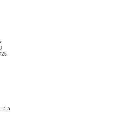
s-
D
025.
 bija