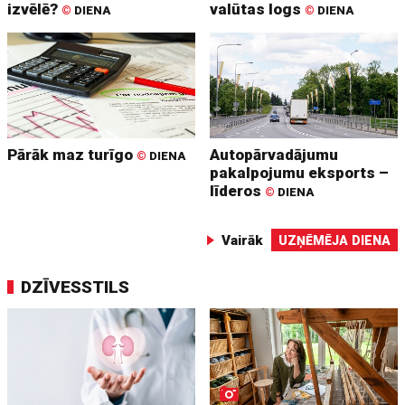
izvēlē?
valūtas logs
©
DIENA
©
DIENA
Pārāk maz turīgo
Autopārvadājumu
©
DIENA
pakalpojumu eksports –
līderos
©
DIENA
Vairāk
UZŅĒMĒJA DIENA
DZĪVESSTILS