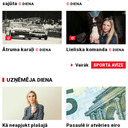
sajūta
©
DIENA
©
DIENA
Ātruma karaļi
Lieliska komanda
©
DIENA
©
DIENA
Vairāk
SPORTA AVĪZE
UZŅĒMĒJA DIENA
Kā neapjukt plašajā
Pasaulē ir atvēries eiro