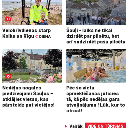
Velobrīvdienas starp
Šauļi - laiks ne tikai
Kolku un Rīgu
dzirdēt par pilsētu, bet
©
DIENA
arī sadzirdēt pašu pilsētu
Nedēļas nogales
Pēc šo vietu
piedzīvojumi Šauļos –
apmeklēšanas jutīsies
atklājiet vietas, kas
tā, kā pēc nedēļas gara
pārsteidz pat vietējos!
atvaļinājuma ! Lūk, kur to
atrast!
Vairāk
VIDE UN TŪRISMS