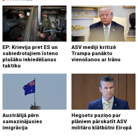
EP: Krievija pret ES un
ASV mediji kritizē
sabiedrotajiem īsteno
Trampa panākto
plašāku iebiedēšanas
vienošanos ar Irānu
taktiku
Austrālijā pērn
Hegsets paziņo par
samazinājusies
plāniem pārskatīt ASV
imigrācija
militāro klātbūtni Eiropā