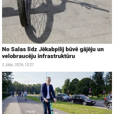
No Salas līdz Jēkabpilij būvē gājēju un
velobraucēju infrastruktūru
2. jūlijs, 2024, 12:27