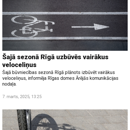
Šajā sezonā Rīgā uzbūvēs vairākus
veloceliņus
Šajā būvniecības sezonā Rīgā plānots izbūvēt vairākus
veloceliņus, informēja Rīgas domes Ārējās komunikācijas
nodaļa.
7. marts, 2025, 13:25