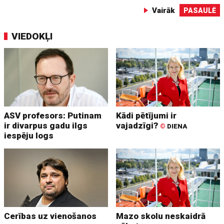
Vairāk
PASAULĒ
VIEDOKĻI
ASV profesors: Putinam
Kādi pētījumi ir
ir divarpus gadu ilgs
vajadzīgi?
©
DIENA
iespēju logs
Cerības uz vienošanos
Mazo skolu neskaidrā