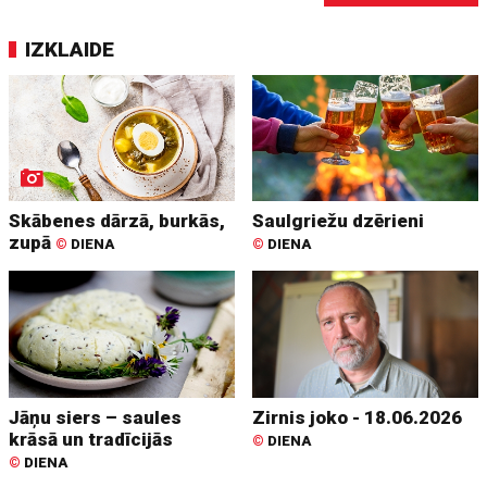
IZKLAIDE
Skābenes dārzā, burkās,
Saulgriežu dzērieni
zupā
©
DIENA
©
DIENA
Jāņu siers – saules
Zirnis joko - 18.06.2026
krāsā un tradīcijās
©
DIENA
©
DIENA