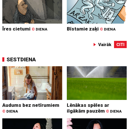
Īres cietumi
Bīstamie zaķi
©
DIENA
©
DIENA
Vairāk
CITI
SESTDIENA
Audums bez netīrumiem
Lēnākas spēles ar
ilgākām pauzēm
©
DIENA
©
DIENA