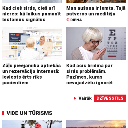
Kad cieš sirds, cieš arī
Man aušana ir lemta. Tajā
nieres: kā laikus pamanīt
patveros un meditēju
bīstamus signālus
©
DIENA
Zāļu pieejamība aptiekās
Kad acis brīdina par
un rezervācija internetā:
sirds problēmām.
ieviests ērts rīks
Pazīmes, kuras
pacientiem
nevajadzētu ignorēt
Vairāk
DZĪVESSTILS
VIDE UN TŪRISMS