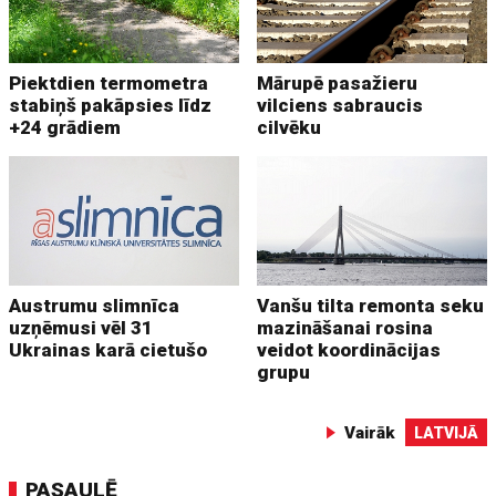
Piektdien termometra
Mārupē pasažieru
stabiņš pakāpsies līdz
vilciens sabraucis
+24 grādiem
cilvēku
Austrumu slimnīca
Vanšu tilta remonta seku
uzņēmusi vēl 31
mazināšanai rosina
Ukrainas karā cietušo
veidot koordinācijas
grupu
Vairāk
LATVIJĀ
PASAULĒ