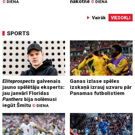
nākotne
©
DIENA
©
DIENA
Vairāk
VIEDOKĻI
SPORTS
Eliteprospects
galvenais
Ganas izlase spēles
jauno spēlētāju eksperts:
izskaņā izrauj uzvaru pār
jau janvārī Floridas
Panamas futbolistiem
Panthers
bija nolēmusi
iegūt Šmitu
©
DIENA