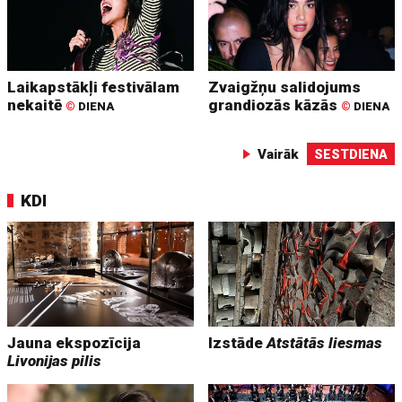
Laikapstākļi festivālam
Zvaigžņu salidojums
nekaitē
grandiozās kāzās
©
DIENA
©
DIENA
Vairāk
SESTDIENA
KDI
Jauna ekspozīcija
Izstāde
Atstātās liesmas
Livonijas pilis