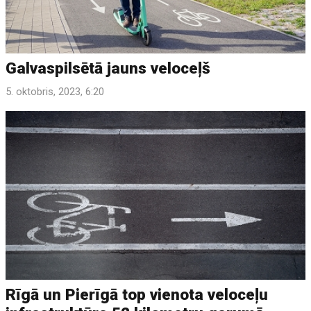
Galvaspilsētā jauns veloceļš
5. oktobris, 2023, 6:20
Rīgā un Pierīgā top vienota veloceļu