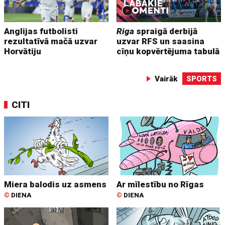
Anglijas futbolisti
Riga
spraigā derbijā
rezultatīvā mačā uzvar
uzvar RFS un saasina
Horvātiju
cīņu kopvērtējuma tabulā
Vairāk
SPORTS
CITI
Miera balodis uz asmens
Ar mīlestību no Rīgas
©
DIENA
©
DIENA