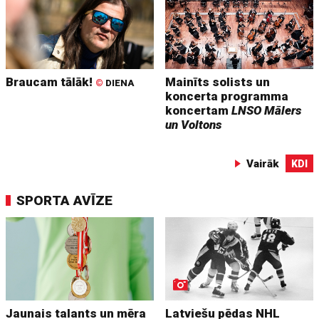
Braucam tālāk!
Mainīts solists un
©
DIENA
koncerta programma
koncertam
LNSO Mālers
un Voltons
Vairāk
KDI
SPORTA AVĪZE
Jaunais talants un mēra
Latviešu pēdas NHL