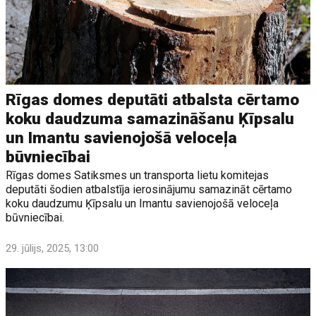
Rīgas domes deputāti atbalsta cērtamo
koku daudzuma samazināšanu Ķīpsalu
un Imantu savienojošā veloceļa
būvniecībai
Rīgas domes Satiksmes un transporta lietu komitejas
deputāti šodien atbalstīja ierosinājumu samazināt cērtamo
koku daudzumu Ķīpsalu un Imantu savienojošā veloceļa
būvniecībai.
29. jūlijs, 2025, 13:00