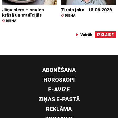
Jāņu siers – saules
Zirnis joko - 18.06.2026
krāsā un tradīcijās
©
DIENA
©
DIENA
Vairāk
IZKLAIDE
ABONĒŠANA
HOROSKOPI
E-AVĪZE
ZIŅAS E-PASTĀ
REKLĀMA