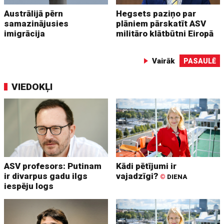
Austrālijā pērn
Hegsets paziņo par
samazinājusies
plāniem pārskatīt ASV
imigrācija
militāro klātbūtni Eiropā
Vairāk
PASAULĒ
VIEDOKĻI
ASV profesors: Putinam
Kādi pētījumi ir
ir divarpus gadu ilgs
vajadzīgi?
©
DIENA
iespēju logs