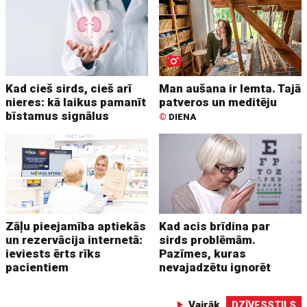
Kad cieš sirds, cieš arī
Man aušana ir lemta. Tajā
nieres: kā laikus pamanīt
patveros un meditēju
bīstamus signālus
©
DIENA
Zāļu pieejamība aptiekās
Kad acis brīdina par
un rezervācija internetā:
sirds problēmām.
ieviests ērts rīks
Pazīmes, kuras
pacientiem
nevajadzētu ignorēt
Vairāk
DZĪVESSTILS