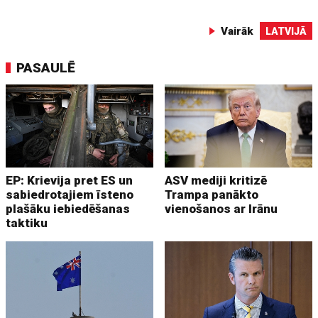
Vairāk
LATVIJĀ
PASAULĒ
EP: Krievija pret ES un
ASV mediji kritizē
sabiedrotajiem īsteno
Trampa panākto
plašāku iebiedēšanas
vienošanos ar Irānu
taktiku