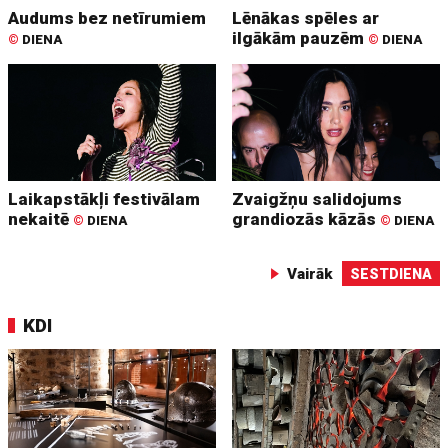
Audums bez netīrumiem
Lēnākas spēles ar
ilgākām pauzēm
©
DIENA
©
DIENA
Laikapstākļi festivālam
Zvaigžņu salidojums
nekaitē
grandiozās kāzās
©
DIENA
©
DIENA
Vairāk
SESTDIENA
KDI