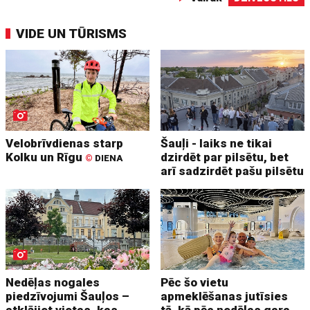
VIDE UN TŪRISMS
Velobrīvdienas starp
Šauļi - laiks ne tikai
Kolku un Rīgu
dzirdēt par pilsētu, bet
©
DIENA
arī sadzirdēt pašu pilsētu
Nedēļas nogales
Pēc šo vietu
piedzīvojumi Šauļos –
apmeklēšanas jutīsies
atklājiet vietas, kas
tā, kā pēc nedēļas gara