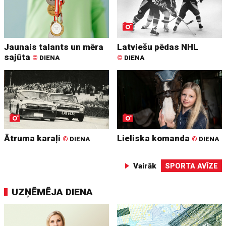
Jaunais talants un mēra
Latviešu pēdas NHL
sajūta
©
DIENA
©
DIENA
Ātruma karaļi
Lieliska komanda
©
DIENA
©
DIENA
Vairāk
SPORTA AVĪZE
UZŅĒMĒJA DIENA