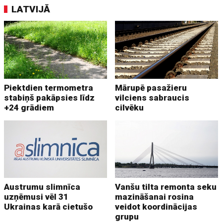
LATVIJĀ
Piektdien termometra
Mārupē pasažieru
stabiņš pakāpsies līdz
vilciens sabraucis
+24 grādiem
cilvēku
Austrumu slimnīca
Vanšu tilta remonta seku
uzņēmusi vēl 31
mazināšanai rosina
Ukrainas karā cietušo
veidot koordinācijas
grupu