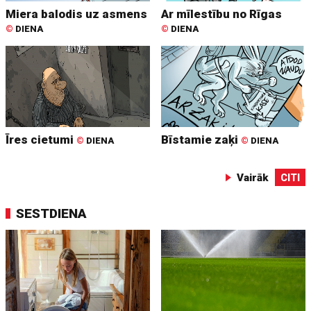
Miera balodis uz asmens
Ar mīlestību no Rīgas
©
DIENA
©
DIENA
Īres cietumi
Bīstamie zaķi
©
DIENA
©
DIENA
Vairāk
CITI
SESTDIENA