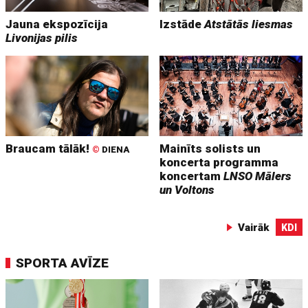
Jauna ekspozīcija
Izstāde
Atstātās liesmas
Livonijas pilis
Braucam tālāk!
Mainīts solists un
©
DIENA
koncerta programma
koncertam
LNSO Mālers
un Voltons
Vairāk
KDI
SPORTA AVĪZE