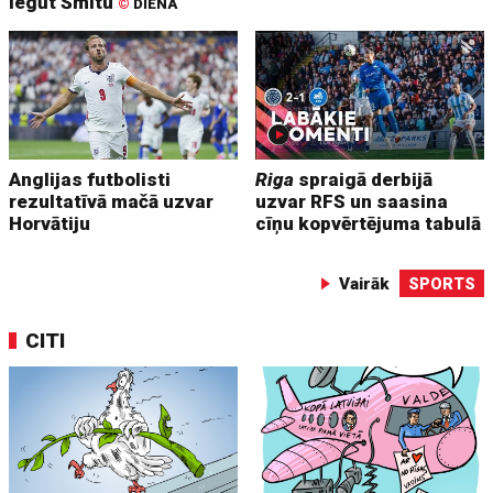
iegūt Šmitu
©
DIENA
Anglijas futbolisti
Riga
spraigā derbijā
rezultatīvā mačā uzvar
uzvar RFS un saasina
Horvātiju
cīņu kopvērtējuma tabulā
Vairāk
SPORTS
CITI