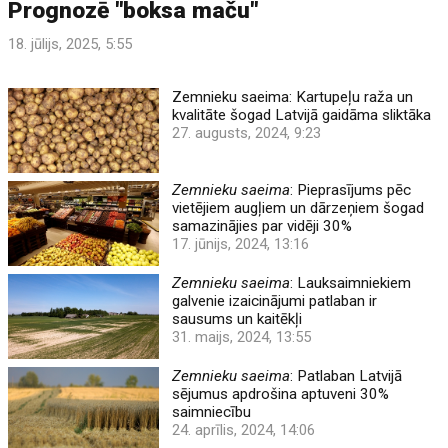
Prognozē "boksa maču"
18. jūlijs, 2025, 5:55
Zemnieku saeima: Kartupeļu raža un
kvalitāte šogad Latvijā gaidāma sliktāka
27. augusts, 2024, 9:23
Zemnieku saeima
: Pieprasījums pēc
vietējiem augļiem un dārzeņiem šogad
samazinājies par vidēji 30%
17. jūnijs, 2024, 13:16
Zemnieku saeima
: Lauksaimniekiem
galvenie izaicinājumi patlaban ir
sausums un kaitēkļi
31. maijs, 2024, 13:55
Zemnieku saeima
: Patlaban Latvijā
sējumus apdrošina aptuveni 30%
saimniecību
24. aprīlis, 2024, 14:06