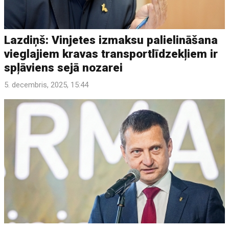
Lazdiņš: Vinjetes izmaksu palielināšana
vieglajiem kravas transportlīdzekļiem ir
spļāviens sejā nozarei
5. decembris, 2025, 15:44