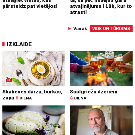
pārsteidz pat vietējos!
atvaļinājuma ! Lūk, kur to
atrast!
Vairāk
VIDE UN TŪRISMS
IZKLAIDE
Skābenes dārzā, burkās,
Saulgriežu dzērieni
zupā
©
DIENA
©
DIENA