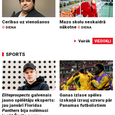
Cerības uz vienošanos
Mazo skolu neskaidrā
nākotne
©
DIENA
©
DIENA
Vairāk
VIEDOKĻI
SPORTS
Eliteprospects
galvenais
Ganas izlase spēles
jauno spēlētāju eksperts:
izskaņā izrauj uzvaru pār
jau janvārī Floridas
Panamas futbolistiem
Panthers
bija nolēmusi