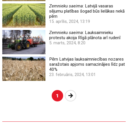
Zemnieku saeima
: Latvijā vasaras
sējumu platības šogad būs lielākas nekā
pērn
15. aprīlis, 2024, 13:19
Zemnieku saeima
: Lauksaimnieku
protestu akcija Rīgā plānota arī rudenī
5. marts, 2024, 8:20
Pērn Latvijas lauksaimniecības nozares
saražotais apjoms samazinājies līdz pat
40%
23. februāris, 2024, 13:01
Nākošā
1