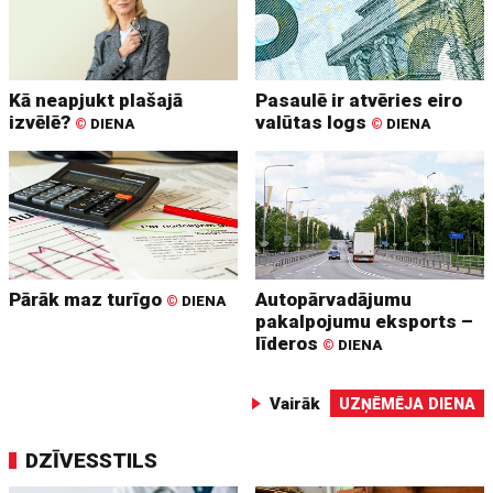
Kā neapjukt plašajā
Pasaulē ir atvēries eiro
izvēlē?
valūtas logs
©
DIENA
©
DIENA
Pārāk maz turīgo
Autopārvadājumu
©
DIENA
pakalpojumu eksports –
līderos
©
DIENA
Vairāk
UZŅĒMĒJA DIENA
DZĪVESSTILS