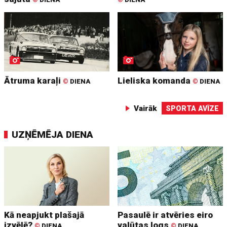
Ātruma karaļi
Lieliska komanda
©
DIENA
©
DIENA
Vairāk
SPORTA AVĪZE
UZŅĒMĒJA DIENA
Kā neapjukt plašajā
Pasaulē ir atvēries eiro
izvēlē?
valūtas logs
©
DIENA
©
DIENA