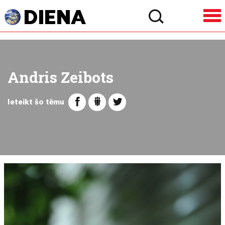
Andris Zeibots
Ieteikt šo tēmu