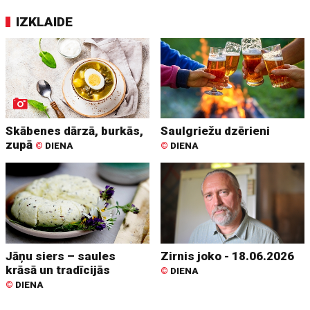
IZKLAIDE
Skābenes dārzā, burkās,
Saulgriežu dzērieni
zupā
©
DIENA
©
DIENA
Jāņu siers – saules
Zirnis joko - 18.06.2026
krāsā un tradīcijās
©
DIENA
©
DIENA