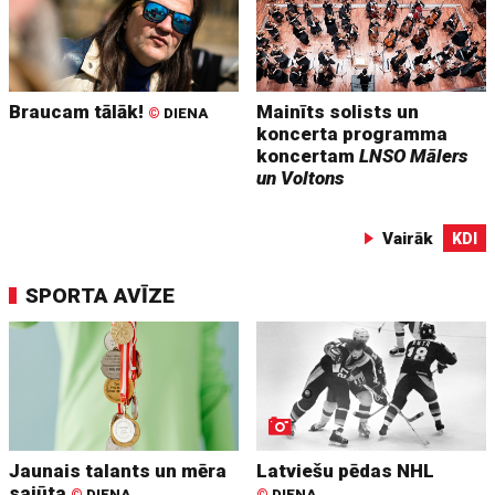
Braucam tālāk!
Mainīts solists un
©
DIENA
koncerta programma
koncertam
LNSO Mālers
un Voltons
Vairāk
KDI
SPORTA AVĪZE
Jaunais talants un mēra
Latviešu pēdas NHL
sajūta
©
DIENA
©
DIENA