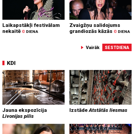
Laikapstākļi festivālam
Zvaigžņu salidojums
nekaitē
grandiozās kāzās
©
DIENA
©
DIENA
Vairāk
SESTDIENA
KDI
Jauna ekspozīcija
Izstāde
Atstātās liesmas
Livonijas pilis