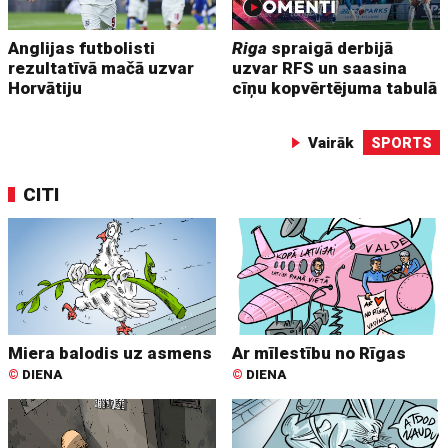
Anglijas futbolisti
Riga
spraigā derbijā
rezultatīvā mačā uzvar
uzvar RFS un saasina
Horvātiju
cīņu kopvērtējuma tabulā
Vairāk
SPORTS
CITI
Miera balodis uz asmens
Ar mīlestību no Rīgas
©
DIENA
©
DIENA