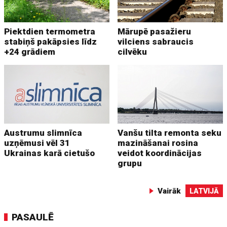
Piektdien termometra
Mārupē pasažieru
stabiņš pakāpsies līdz
vilciens sabraucis
+24 grādiem
cilvēku
Austrumu slimnīca
Vanšu tilta remonta seku
uzņēmusi vēl 31
mazināšanai rosina
Ukrainas karā cietušo
veidot koordinācijas
grupu
Vairāk
LATVIJĀ
PASAULĒ