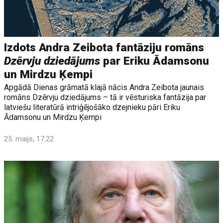
Izdots Andra Zeibota fantāziju romāns
Dzērvju dziedājums
par Eriku Ādamsonu
un Mirdzu Ķempi
Apgādā Dienas grāmatā klajā nācis Andra Zeibota jaunais
romāns Dzērvju dziedājums – tā ir vēsturiska fantāzija par
latviešu literatūrā intriģējošāko dzejnieku pāri Eriku
Ādamsonu un Mirdzu Ķempi
25. maijs, 17:22