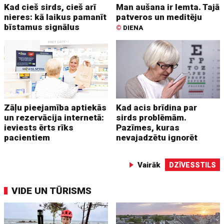
Kad cieš sirds, cieš arī
Man aušana ir lemta. Tajā
nieres: kā laikus pamanīt
patveros un meditēju
bīstamus signālus
©
DIENA
Zāļu pieejamība aptiekās
Kad acis brīdina par
un rezervācija internetā:
sirds problēmām.
ieviests ērts rīks
Pazīmes, kuras
pacientiem
nevajadzētu ignorēt
Vairāk
DZĪVESSTILS
VIDE UN TŪRISMS