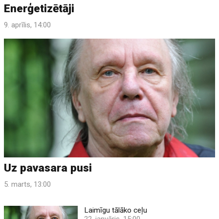
Enerģetizētāji
9. aprīlis, 14:00
Uz pavasara pusi
5. marts, 13:00
Laimīgu tālāko ceļu
22. janvāris, 15:00