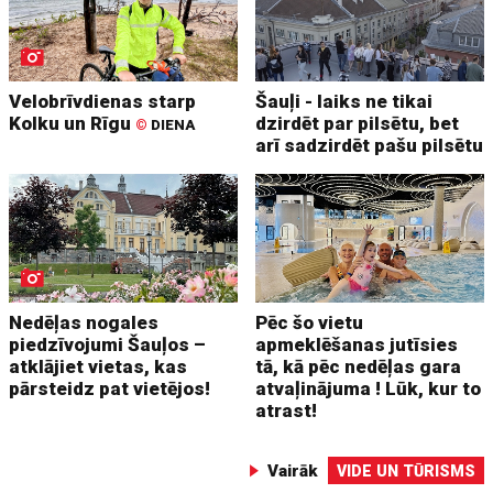
Velobrīvdienas starp
Šauļi - laiks ne tikai
Kolku un Rīgu
dzirdēt par pilsētu, bet
©
DIENA
arī sadzirdēt pašu pilsētu
Nedēļas nogales
Pēc šo vietu
piedzīvojumi Šauļos –
apmeklēšanas jutīsies
atklājiet vietas, kas
tā, kā pēc nedēļas gara
pārsteidz pat vietējos!
atvaļinājuma ! Lūk, kur to
atrast!
Vairāk
VIDE UN TŪRISMS