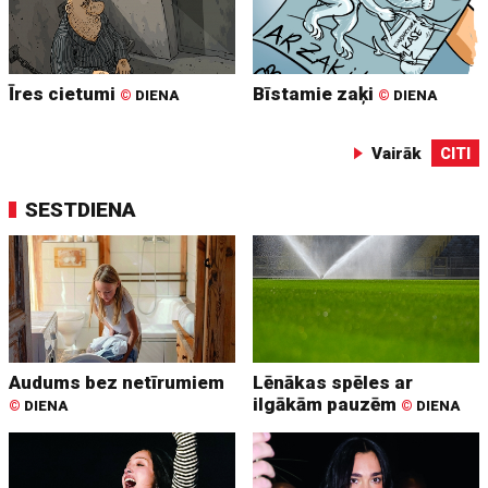
Īres cietumi
Bīstamie zaķi
©
DIENA
©
DIENA
Vairāk
CITI
SESTDIENA
Audums bez netīrumiem
Lēnākas spēles ar
ilgākām pauzēm
©
DIENA
©
DIENA