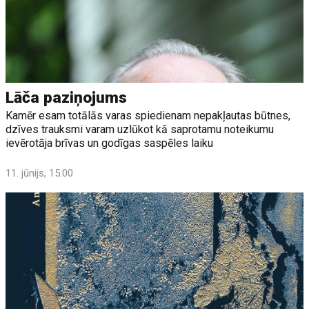
Lāča paziņojums
Kamēr esam totālās varas spiedienam nepakļautas būtnes,
dzīves trauksmi varam uzlūkot kā saprotamu noteikumu
ievērotāja brīvas un godīgas saspēles laiku
11. jūnijs, 15:00