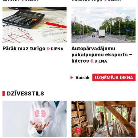
Pārāk maz turīgo
Autopārvadājumu
©
DIENA
pakalpojumu eksports –
līderos
©
DIENA
Vairāk
UZŅĒMĒJA DIENA
DZĪVESSTILS