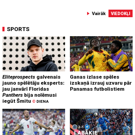
Vairāk
VIEDOKĻI
SPORTS
Eliteprospects
galvenais
Ganas izlase spēles
jauno spēlētāju eksperts:
izskaņā izrauj uzvaru pār
jau janvārī Floridas
Panamas futbolistiem
Panthers
bija nolēmusi
iegūt Šmitu
©
DIENA