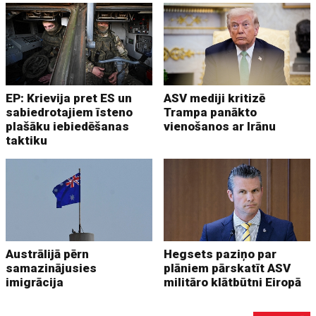
EP: Krievija pret ES un
ASV mediji kritizē
sabiedrotajiem īsteno
Trampa panākto
plašāku iebiedēšanas
vienošanos ar Irānu
taktiku
Austrālijā pērn
Hegsets paziņo par
samazinājusies
plāniem pārskatīt ASV
imigrācija
militāro klātbūtni Eiropā