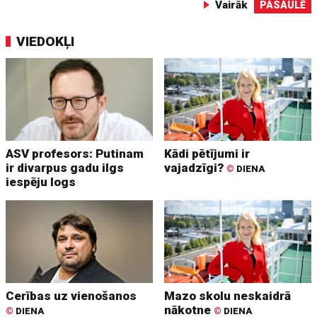
Vairāk
PASAULĒ
VIEDOKĻI
ASV profesors: Putinam
Kādi pētījumi ir
ir divarpus gadu ilgs
vajadzīgi?
©
DIENA
iespēju logs
Cerības uz vienošanos
Mazo skolu neskaidrā
nākotne
©
DIENA
©
DIENA