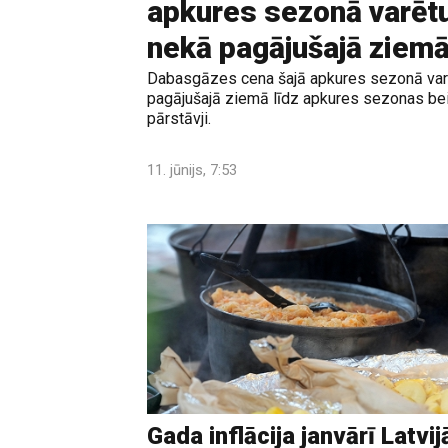
apkures sezonā varēt
nekā pagājušajā ziem
Dabasgāzes cena šajā apkures sezonā var
pagājušajā ziemā līdz apkures sezonas bei
pārstāvji.
11. jūnijs, 7:53
Gada inflācija janvārī Latvij