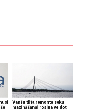
musi
Vanšu tilta remonta seku
ušo
mazināšanai rosina veidot