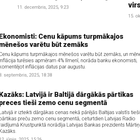
vir
11. decembris, 2025, 9:23
15. o
Ekonomisti: Cenu kāpums turpmākajos
mēnešos varētu būt zemāks
Cenu kāpums turpmākajos mēnešos varētu būt zemāks, un mēn
inflācija turēsies apmēram 4% līmenī, norāda banku ekonomisti,
komentējot inflācijas datus par augustu.
8. septembris, 2025, 18:38
Kaz­āks: Latvijā ir Baltijā dārgākās pārtikas
preces tieši zemo cenu segmentā
Latvijā ir izteikti dārgākas cenas nekā pārējās Baltijas valstīs tieši
pārtikas preču zemo cenu segmentā, ceturtdien Latvijas Radio
raidījumā Krustpunktā norādīja Latvijas Bankas prezidents Mārtiņ
Kazāks.
12. jūnijs, 2025, 15:26