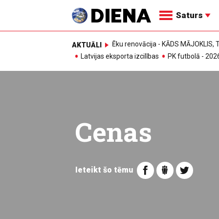
Saturs
Ēku renovācija - KĀDS MĀJOKLIS
AKTUĀLI
Latvijas eksporta izcilības
PK futbolā - 202
Cenas
Ieteikt šo tēmu