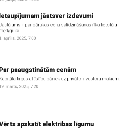
Ietaupījumam jāatsver izdevumi
Jautājums ir par pārtikas cenu salīdzināšanas rīka lietotāju
mērķgrupu.
1. aprīlis, 2025, 7:00
Par paaugstinātām cenām
Kapitāla tirgus attīstību pārliek uz privāto investoru makiem.
19. marts, 2025, 7:20
Vērts apskatīt elektrības līgumu