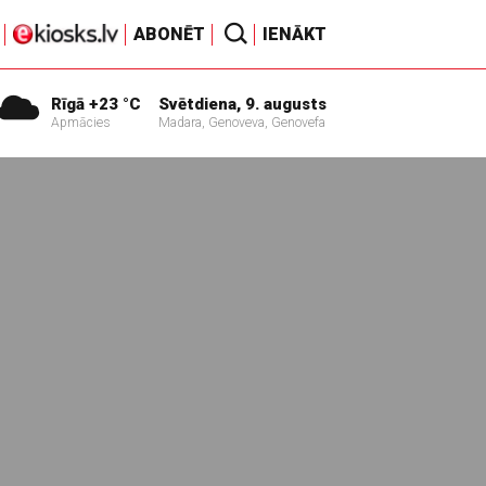
ABONĒT
IENĀKT
Rīgā +23 °C
Svētdiena, 9. augusts
Apmācies
Madara, Genoveva, Genovefa