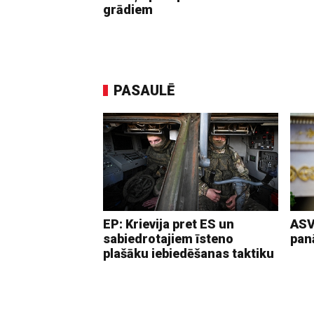
grādiem
PASAULĒ
EP: Krievija pret ES un
ASV
sabiedrotajiem īsteno
pan
plašāku iebiedēšanas taktiku