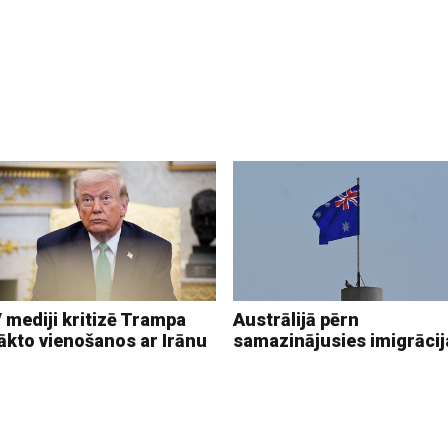
 mediji kritizē Trampa
Austrālijā pērn
ākto vienošanos ar Irānu
samazinājusies imigrācij