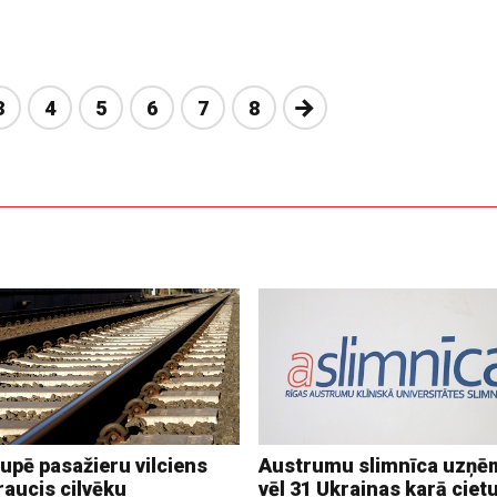
Nākošā
3
4
5
6
7
8
upē pasažieru vilciens
Austrumu slimnīca uzņē
raucis cilvēku
vēl 31 Ukrainas karā ciet