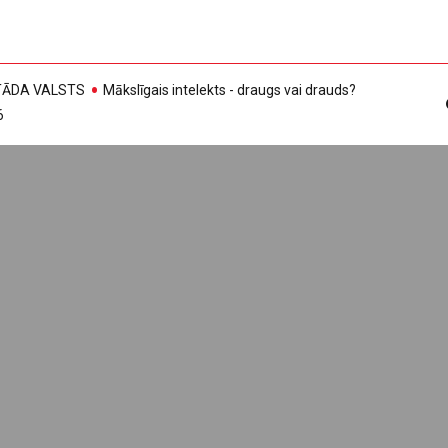
, TĀDA VALSTS
Mākslīgais intelekts - draugs vai drauds?
6