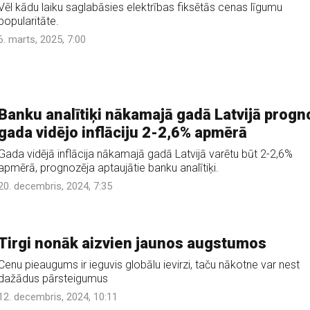
Vēl kādu laiku saglabāsies elektrības fiksētās cenas līgumu
popularitāte.
6. marts, 2025, 7:00
Banku analītiķi nākamajā gadā Latvijā progn
gada vidējo inflāciju 2-2,6% apmērā
Gada vidējā inflācija nākamajā gadā Latvijā varētu būt 2-2,6%
apmērā, prognozēja aptaujātie banku analītiķi.
20. decembris, 2024, 7:35
Tirgi nonāk aizvien jaunos augstumos
Cenu pieaugums ir ieguvis globālu ievirzi, taču nākotne var nest
dažādus pārsteigumus
12. decembris, 2024, 10:11