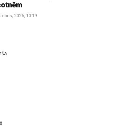
sotnēm
ktobris, 2025, 10:19
eša
š