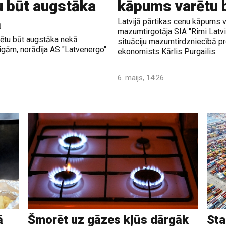
u būt augstāka
kāpums varētu 
ā
Latvijā pārtikas cenu kāpums v
mazumtirgotāja SIA "Rimi Latv
ētu būt augstāka nekā
situāciju mazumtirdzniecībā pr
gām, norādīja AS "Latvenergo"
ekonomists Kārlis Purgailis.
6. maijs, 14:26
ā
Šmorēt uz gāzes kļūs dārgāk
Sta