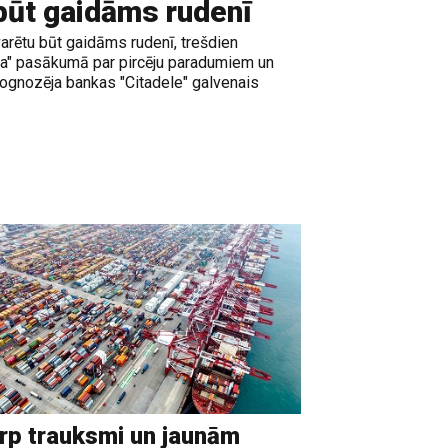
būt gaidāms rudenī
arētu būt gaidāms rudenī, trešdien
ia" pasākumā par pircēju paradumiem un
ognozēja bankas "Citadele" galvenais
rp trauksmi un jaunām