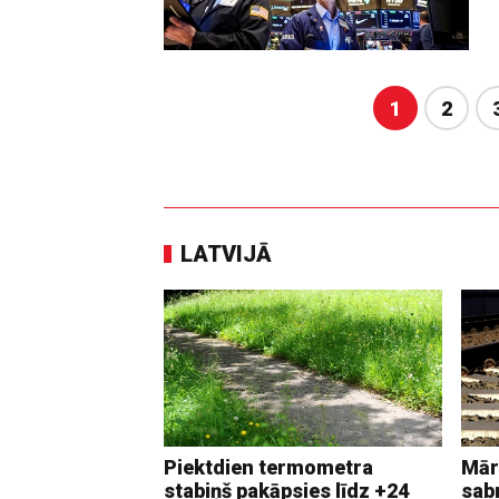
1
2
LATVIJĀ
Piektdien termometra
Mār
stabiņš pakāpsies līdz +24
sab