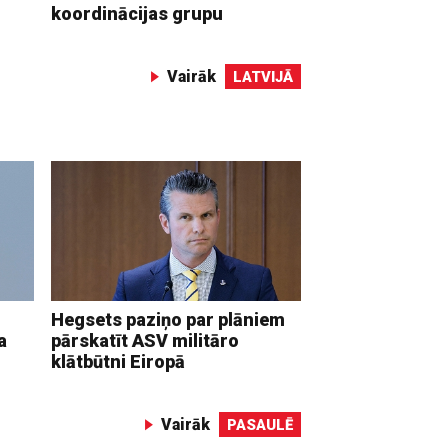
koordinācijas grupu
Vairāk
LATVIJĀ
Hegsets paziņo par plāniem
a
pārskatīt ASV militāro
klātbūtni Eiropā
Vairāk
PASAULĒ