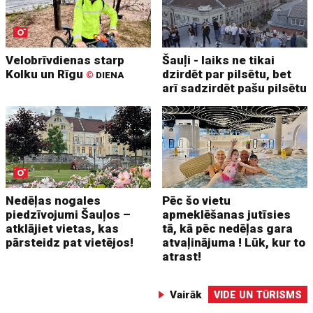
Velobrīvdienas starp
Šauļi - laiks ne tikai
Kolku un Rīgu
dzirdēt par pilsētu, bet
©
DIENA
arī sadzirdēt pašu pilsētu
Nedēļas nogales
Pēc šo vietu
piedzīvojumi Šauļos –
apmeklēšanas jutīsies
atklājiet vietas, kas
tā, kā pēc nedēļas gara
pārsteidz pat vietējos!
atvaļinājuma ! Lūk, kur to
atrast!
Vairāk
VIDE UN TŪRISMS