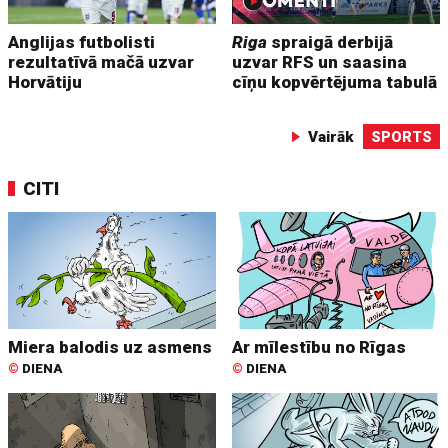
Anglijas futbolisti
Riga
spraigā derbijā
rezultatīvā mačā uzvar
uzvar RFS un saasina
Horvātiju
cīņu kopvērtējuma tabulā
Vairāk
SPORTS
CITI
Miera balodis uz asmens
Ar mīlestību no Rīgas
©
DIENA
©
DIENA