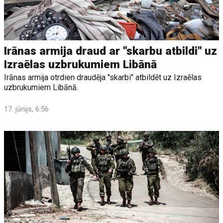
Irānas armija draud ar "skarbu atbildi" uz
Izraēlas uzbrukumiem Libānā
Irānas armija otrdien draudēja "skarbi" atbildēt uz Izraēlas
uzbrukumiem Libānā.
17. jūnijs, 6:56