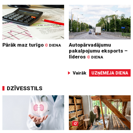
Pārāk maz turīgo
Autopārvadājumu
©
DIENA
pakalpojumu eksports –
līderos
©
DIENA
Vairāk
UZŅĒMĒJA DIENA
DZĪVESSTILS