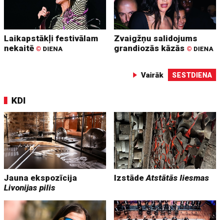
Laikapstākļi festivālam
Zvaigžņu salidojums
nekaitē
grandiozās kāzās
©
DIENA
©
DIENA
Vairāk
SESTDIENA
KDI
Jauna ekspozīcija
Izstāde
Atstātās liesmas
Livonijas pilis