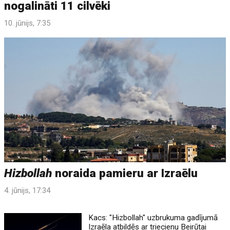
nogalināti 11 cilvēki
10. jūnijs, 7:35
Hizbollah
noraida pamieru ar Izraēlu
4. jūnijs, 17:34
Kacs: "Hizbollah" uzbrukuma gadījumā
Izraēla atbildēs ar triecienu Beirūtai