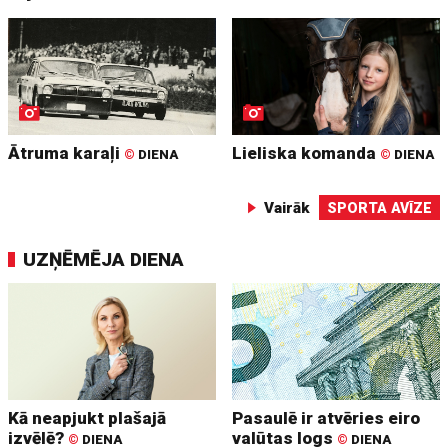
Ātruma karaļi
Lieliska komanda
©
DIENA
©
DIENA
Vairāk
SPORTA AVĪZE
UZŅĒMĒJA DIENA
Kā neapjukt plašajā
Pasaulē ir atvēries eiro
izvēlē?
valūtas logs
©
DIENA
©
DIENA