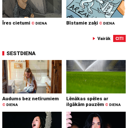
Īres cietumi
Bīstamie zaķi
©
DIENA
©
DIENA
Vairāk
CITI
SESTDIENA
Audums bez netīrumiem
Lēnākas spēles ar
ilgākām pauzēm
©
DIENA
©
DIENA