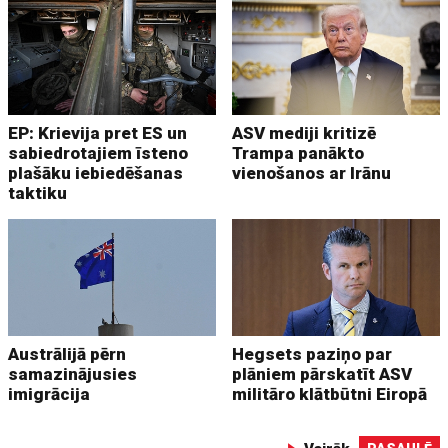
EP: Krievija pret ES un
ASV mediji kritizē
sabiedrotajiem īsteno
Trampa panākto
plašāku iebiedēšanas
vienošanos ar Irānu
taktiku
Austrālijā pērn
Hegsets paziņo par
samazinājusies
plāniem pārskatīt ASV
imigrācija
militāro klātbūtni Eiropā