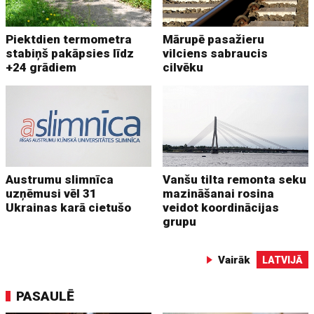
Piektdien termometra
Mārupē pasažieru
stabiņš pakāpsies līdz
vilciens sabraucis
+24 grādiem
cilvēku
Austrumu slimnīca
Vanšu tilta remonta seku
uzņēmusi vēl 31
mazināšanai rosina
Ukrainas karā cietušo
veidot koordinācijas
grupu
Vairāk
LATVIJĀ
PASAULĒ