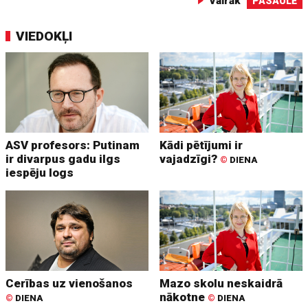
Vairāk
PASAULĒ
VIEDOKĻI
ASV profesors: Putinam
Kādi pētījumi ir
ir divarpus gadu ilgs
vajadzīgi?
©
DIENA
iespēju logs
Cerības uz vienošanos
Mazo skolu neskaidrā
nākotne
©
DIENA
©
DIENA