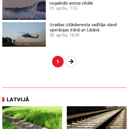
nogalināti astoņi cilvēki
29. aprīlis, 7:55
Izraēlas izlūkdienesta vadītājs slavē
operācijas Irānā un Libānā
28. aprīlis, 18:00
Nākošā
1
LATVIJĀ