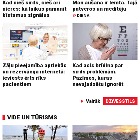
Kad cieš sirds, cieš arī
Man aušana ir lemta. Tajā
nieres: kā laikus pamanīt
patveros un meditēju
bīstamus signālus
©
DIENA
Zāļu pieejamība aptiekās
Kad acis brīdina par
un rezervācija internetā:
sirds problēmām.
ieviests ērts rīks
Pazīmes, kuras
pacientiem
nevajadzētu ignorēt
Vairāk
DZĪVESSTILS
VIDE UN TŪRISMS