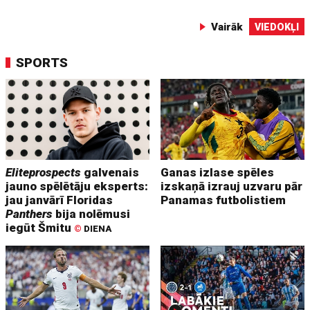
Vairāk
VIEDOKĻI
SPORTS
Eliteprospects
galvenais
Ganas izlase spēles
jauno spēlētāju eksperts:
izskaņā izrauj uzvaru pār
jau janvārī Floridas
Panamas futbolistiem
Panthers
bija nolēmusi
iegūt Šmitu
©
DIENA