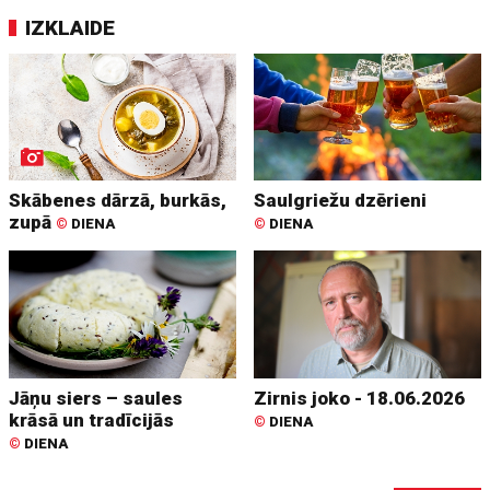
IZKLAIDE
Skābenes dārzā, burkās,
Saulgriežu dzērieni
zupā
©
DIENA
©
DIENA
Jāņu siers – saules
Zirnis joko - 18.06.2026
krāsā un tradīcijās
©
DIENA
©
DIENA