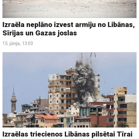
Izraēla neplāno izvest armiju no Libānas,
Sīrijas un Gazas joslas
15. jūnijs, 13:03
Izraēlas triecienos Libānas pilsētai Tīrai