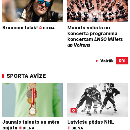
Braucam tālāk!
Mainīts solists un
©
DIENA
koncerta programma
koncertam
LNSO Mālers
un Voltons
Vairāk
KDI
SPORTA AVĪZE
Jaunais talants un mēra
Latviešu pēdas NHL
sajūta
©
DIENA
©
DIENA