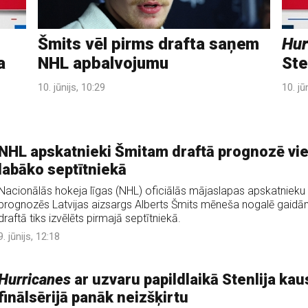
Šmits vēl pirms drafta saņem
Hur
a
NHL apbalvojumu
Ste
10. jūnijs, 10:29
10. jū
NHL apskatnieki Šmitam draftā prognozē vi
labāko septītniekā
Nacionālās hokeja līgas (NHL) oficiālās mājaslapas apskatnieku
prognozēs Latvijas aizsargs Alberts Šmits mēneša nogalē gaidā
draftā tiks izvēlēts pirmajā septītniekā.
9. jūnijs, 12:18
Hurricanes
ar uzvaru papildlaikā Stenlija kau
finālsērijā panāk neizšķirtu