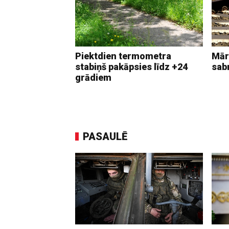
Piektdien termometra
Mār
stabiņš pakāpsies līdz +24
sab
grādiem
PASAULĒ