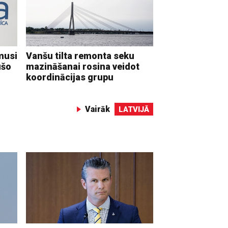
musi
Vanšu tilta remonta seku
ušo
mazināšanai rosina veidot
koordinācijas grupu
Vairāk
LATVIJĀ