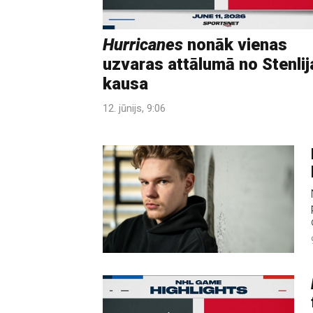
Hurricanes
nonāk vienas
uzvaras attālumā no Stenlij
kausa
12. jūnijs, 9:06