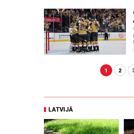
1
2
LATVIJĀ