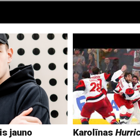
is jauno
Karolīnas
Hurri