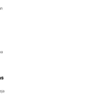
un
ma
as
eja