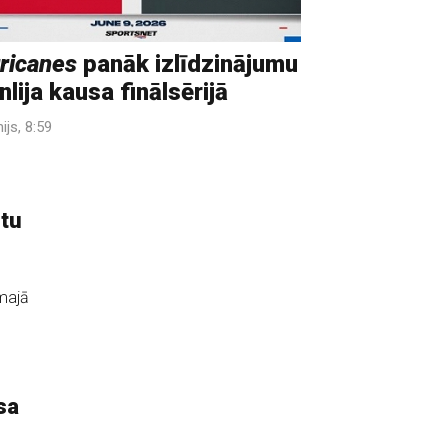
ricanes
panāk izlīdzinājumu
nlija kausa finālsērijā
nijs, 8:59
etu
majā
sa