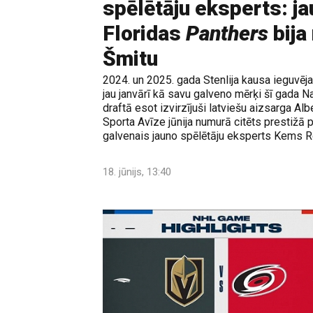
spēlētāju eksperts: ja
Floridas
Panthers
bija
Šmitu
2024. un 2025. gada Stenlija kausa ieguvē
jau janvārī kā savu galveno mērķi šī gada N
draftā esot izvirzījuši latviešu aizsarga Al
Sporta Avīze jūnija numurā citēts prestižā 
galvenais jauno spēlētāju eksperts Kems 
18. jūnijs, 13:40