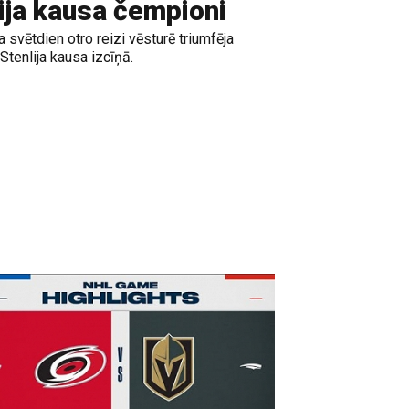
lija kausa čempioni
svētdien otro reizi vēsturē triumfēja
tenlija kausa izcīņā.