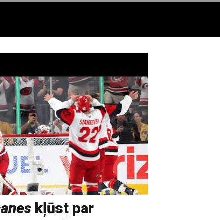
canes
kļūst par