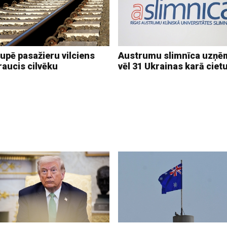
upē pasažieru vilciens
Austrumu slimnīca uzņē
raucis cilvēku
vēl 31 Ukrainas karā ciet