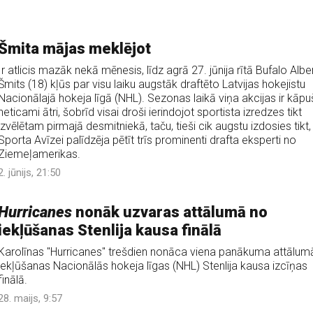
Šmita mājas meklējot
Ir atlicis mazāk nekā mēnesis, līdz agrā 27. jūnija rītā Bufalo Albe
Šmits (18) kļūs par visu laiku augstāk draftēto Latvijas hokejistu
Nacionālajā hokeja līgā (NHL). Sezonas laikā viņa akcijas ir kāp
neticami ātri, šobrīd visai droši ierindojot sportista izredzes tikt
izvēlētam pirmajā desmitniekā, taču, tieši cik augstu izdosies tikt,
Sporta Avīzei palīdzēja pētīt trīs prominenti drafta eksperti no
Ziemeļamerikas.
2. jūnijs, 21:50
Hurricanes
nonāk uzvaras attālumā no
iekļūšanas Stenlija kausa finālā
Karolīnas "Hurricanes" trešdien nonāca viena panākuma attālum
iekļūšanas Nacionālās hokeja līgas (NHL) Stenlija kausa izcīņas
finālā.
28. maijs, 9:57