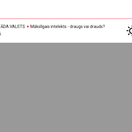
, TĀDA VALSTS
Mākslīgais intelekts - draugs vai drauds?
6