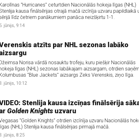
Karolīnas "Hurricanes" ceturtdien Nacionālās hokeja līgas (NHL)
Stenlija kausa finālsērijas otrajā mačā izcīnīja uzvaru papildlaikā 
sērijā līdz četriem panākumiem panāca neizšķirtu 1-1.
5. jūnijs, 9:14
Verenskis atzīts par NHL sezonas labāko
aizsargu
Džeimsa Norisa vārdā nosauktu trofeju, kuru piešķir Nacionālās
hokeja līgas (NHL) sezonas labākajam aizsargam, otrdien saņē
Kolumbusas "Blue Jackets" aizsargs Zeks Verenskis, ziņo līga.
3. jūnijs, 10:12
VIDEO: Stenlija kausa izcīņas finālsērija sāk
ar
Golden Knights
uzvaru
Vegasas "Golden Knights" otrdien izcīnīja uzvaru Nacionālās hok
līgas (NHL) Stenlija kausa finālsērijas pirmajā mačā.
3. jūnijs, 8:25