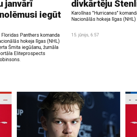
u janvārī
divkārtēju Sten
 nolēmusi iegūt
Karolīnas "Hurricanes" komanda 
Nacionālās hokeja līgas (NHL) S
ja Floridas Panthers komanda
15. jūnijs, 6:57
acionālās hokeja līgas (NHL)
berta Šmita iegūšanu, žurnāla
portāla Eliteprospects
Robinsons.