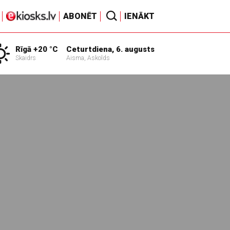
ABONĒT
IENĀKT
Rīgā +20 °C
Ceturtdiena, 6. augusts
Skaidrs
Aisma, Askolds