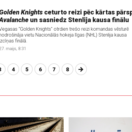
Golden Knights
ceturto reizi pēc kārtas pārs
Avalanche
un sasniedz Stenlija kausa finālu
Vegasas "Golden Knights" otrdien trešo reizi komandas vēsturē
nodrošināja vietu Nacionālās hokeja līgas (NHL) Stenlija kausa
izcīņas finālā.
27. maijs, 8:31
Nākošā
3
4
5
6
7
8