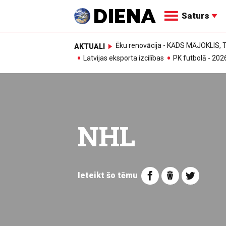
Saturs
Ēku renovācija - KĀDS MĀJOKLIS
AKTUĀLI
Latvijas eksporta izcilības
PK futbolā - 202
NHL
Ieteikt šo tēmu