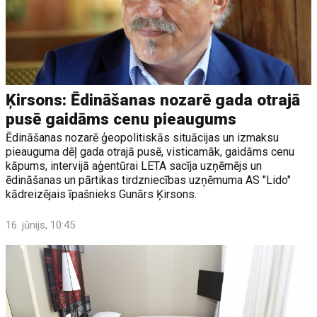
Ķirsons: Ēdināšanas nozarē gada otrajā
pusē gaidāms cenu pieaugums
Ēdināšanas nozarē ģeopolitiskās situācijas un izmaksu
pieauguma dēļ gada otrajā pusē, visticamāk, gaidāms cenu
kāpums, intervijā aģentūrai LETA sacīja uzņēmējs un
ēdināšanas un pārtikas tirdzniecības uzņēmuma AS "Lido"
kādreizējais īpašnieks Gunārs Ķirsons.
16. jūnijs, 10:45