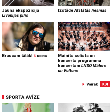
Jauna ekspozīcija
Izstāde
Atstātās liesmas
Livonijas pilis
Braucam tālāk!
Mainīts solists un
©
DIENA
koncerta programma
koncertam
LNSO Mālers
un Voltons
Vairāk
KDI
SPORTA AVĪZE