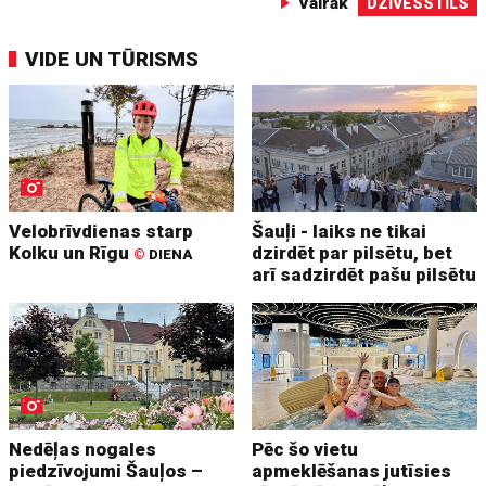
Vairāk
DZĪVESSTILS
VIDE UN TŪRISMS
Velobrīvdienas starp
Šauļi - laiks ne tikai
Kolku un Rīgu
dzirdēt par pilsētu, bet
©
DIENA
arī sadzirdēt pašu pilsētu
Nedēļas nogales
Pēc šo vietu
piedzīvojumi Šauļos –
apmeklēšanas jutīsies