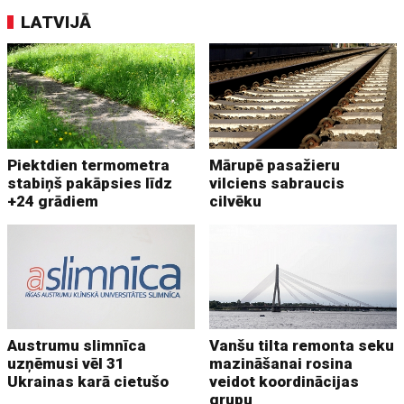
LATVIJĀ
Piektdien termometra
Mārupē pasažieru
stabiņš pakāpsies līdz
vilciens sabraucis
+24 grādiem
cilvēku
Austrumu slimnīca
Vanšu tilta remonta seku
uzņēmusi vēl 31
mazināšanai rosina
Ukrainas karā cietušo
veidot koordinācijas
grupu