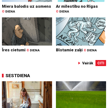
Miera balodis uz asmens
Ar mīlestību no Rīgas
©
DIENA
©
DIENA
Īres cietumi
Bīstamie zaķi
©
DIENA
©
DIENA
Vairāk
CITI
SESTDIENA