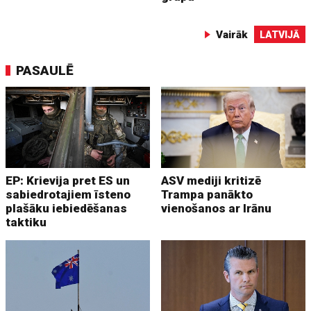
Vairāk
LATVIJĀ
PASAULĒ
EP: Krievija pret ES un
ASV mediji kritizē
sabiedrotajiem īsteno
Trampa panākto
plašāku iebiedēšanas
vienošanos ar Irānu
taktiku