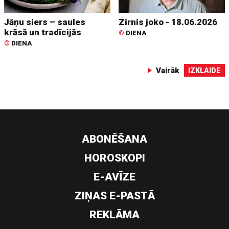
Jāņu siers – saules
Zirnis joko - 18.06.2026
krāsā un tradīcijās
©
DIENA
©
DIENA
Vairāk
IZKLAIDE
ABONĒŠANA
HOROSKOPI
E-AVĪZE
ZIŅAS E-PASTĀ
REKLĀMA