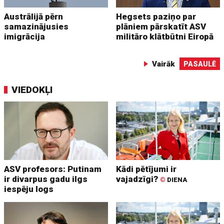
Austrālijā pērn
Hegsets paziņo par
samazinājusies
plāniem pārskatīt ASV
imigrācija
militāro klātbūtni Eiropā
Vairāk
PASAULĒ
VIEDOKĻI
ASV profesors: Putinam
Kādi pētījumi ir
ir divarpus gadu ilgs
vajadzīgi?
©
DIENA
iespēju logs