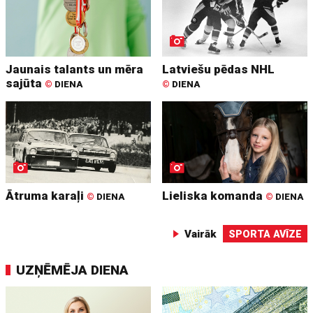
Jaunais talants un mēra
Latviešu pēdas NHL
sajūta
©
DIENA
©
DIENA
Ātruma karaļi
Lieliska komanda
©
DIENA
©
DIENA
Vairāk
SPORTA AVĪZE
UZŅĒMĒJA DIENA