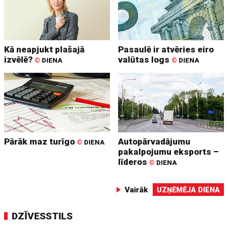
Kā neapjukt plašajā
Pasaulē ir atvēries eiro
izvēlē?
valūtas logs
©
DIENA
©
DIENA
Pārāk maz turīgo
Autopārvadājumu
©
DIENA
pakalpojumu eksports –
līderos
©
DIENA
Vairāk
UZŅĒMĒJA DIENA
DZĪVESSTILS