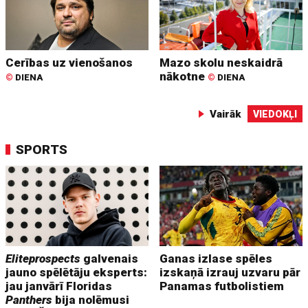
Cerības uz vienošanos
Mazo skolu neskaidrā
nākotne
©
DIENA
©
DIENA
Vairāk
VIEDOKĻI
SPORTS
Eliteprospects
galvenais
Ganas izlase spēles
jauno spēlētāju eksperts:
izskaņā izrauj uzvaru pār
jau janvārī Floridas
Panamas futbolistiem
Panthers
bija nolēmusi