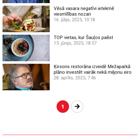
Vēsā vasara negatīvi ietekmē
viesmīlības nozari
16. jūlijs, 2025, 10:18
TOP vietas, kur Šauļos paēst
15. jūnijs, 2025, 18:57
Ķirsons restorāna izveidē Mežaparkā
plāno investēt vairāk nekā miljonu eiro
28. aprīlis, 2025, 7:46
Nākošā
1