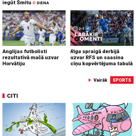
iegūt Šmitu
©
DIENA
Anglijas futbolisti
Riga
spraigā derbijā
rezultatīvā mačā uzvar
uzvar RFS un saasina
Horvātiju
cīņu kopvērtējuma tabulā
Vairāk
SPORTS
CITI