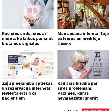
Kad cieš sirds, cieš arī
Man aušana ir lemta. Tajā
nieres: kā laikus pamanīt
patveros un meditēju
bīstamus signālus
©
DIENA
Zāļu pieejamība aptiekās
Kad acis brīdina par
un rezervācija internetā:
sirds problēmām.
ieviests ērts rīks
Pazīmes, kuras
pacientiem
nevajadzētu ignorēt