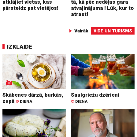
atklājiet vietas, kas
tā, kā pēc nedēļas gara
pārsteidz pat vietējos!
atvaļinājuma ! Lūk, kur to
atrast!
Vairāk
VIDE UN TŪRISMS
IZKLAIDE
Skābenes dārzā, burkās,
Saulgriežu dzērieni
zupā
©
DIENA
©
DIENA