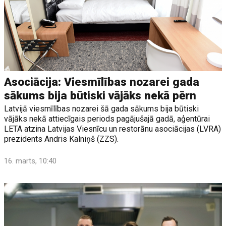
Asociācija: Viesmīlības nozarei gada
sākums bija būtiski vājāks nekā pērn
Latvijā viesmīlības nozarei šā gada sākums bija būtiski
vājāks nekā attiecīgais periods pagājušajā gadā, aģentūrai
LETA atzina Latvijas Viesnīcu un restorānu asociācijas (LVRA)
prezidents Andris Kalniņš (ZZS).
16. marts, 10:40