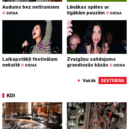
Audums bez netīrumiem
Lēnākas spēles ar
ilgākām pauzēm
©
DIENA
©
DIENA
Laikapstākļi festivālam
Zvaigžņu salidojums
nekaitē
grandiozās kāzās
©
DIENA
©
DIENA
Vairāk
SESTDIENA
KDI