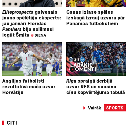
Eliteprospects
galvenais
Ganas izlase spēles
jauno spēlētāju eksperts:
izskaņā izrauj uzvaru pār
jau janvārī Floridas
Panamas futbolistiem
Panthers
bija nolēmusi
iegūt Šmitu
©
DIENA
Anglijas futbolisti
Riga
spraigā derbijā
rezultatīvā mačā uzvar
uzvar RFS un saasina
Horvātiju
cīņu kopvērtējuma tabulā
Vairāk
SPORTS
CITI