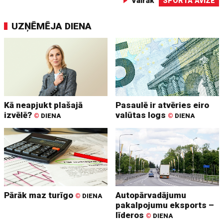
Vairāk
SPORTA AVĪZE
UZŅĒMĒJA DIENA
Kā neapjukt plašajā
Pasaulē ir atvēries eiro
izvēlē?
valūtas logs
©
DIENA
©
DIENA
Pārāk maz turīgo
Autopārvadājumu
©
DIENA
pakalpojumu eksports –
līderos
©
DIENA