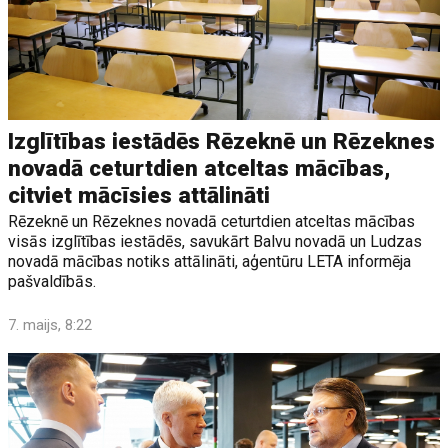
Izglītības iestādēs Rēzeknē un Rēzeknes
novadā ceturtdien atceltas mācības,
citviet mācīsies attālināti
Rēzeknē un Rēzeknes novadā ceturtdien atceltas mācības
visās izglītības iestādēs, savukārt Balvu novadā un Ludzas
novadā mācības notiks attālināti, aģentūru LETA informēja
pašvaldībās.
7. maijs, 8:22