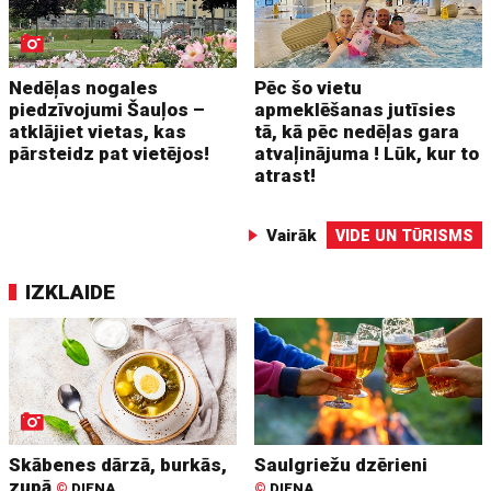
Nedēļas nogales
Pēc šo vietu
piedzīvojumi Šauļos –
apmeklēšanas jutīsies
atklājiet vietas, kas
tā, kā pēc nedēļas gara
pārsteidz pat vietējos!
atvaļinājuma ! Lūk, kur to
atrast!
Vairāk
VIDE UN TŪRISMS
IZKLAIDE
Skābenes dārzā, burkās,
Saulgriežu dzērieni
zupā
©
DIENA
©
DIENA