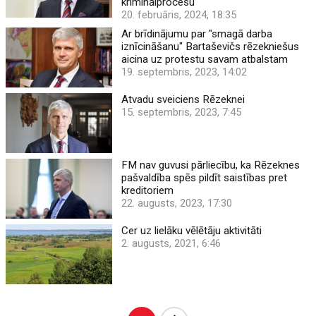
kriminālprocesu
20. februāris, 2024, 18:35
Ar brīdinājumu par "smagā darba
iznīcināšanu" Bartaševičs rēzekniešus
aicina uz protestu savam atbalstam
19. septembris, 2023, 14:02
Atvadu sveiciens Rēzeknei
15. septembris, 2023, 7:45
FM nav guvusi pārliecību, ka Rēzeknes
pašvaldība spēs pildīt saistības pret
kreditoriem
22. augusts, 2023, 17:30
Cer uz lielāku vēlētāju aktivitāti
2. augusts, 2021, 6:46