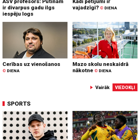
ASV profesors: Putinam
Kādi pētījumi ir
ir divarpus gadu ilgs
vajadzīgi?
©
DIENA
iespēju logs
Cerības uz vienošanos
Mazo skolu neskaidrā
nākotne
©
DIENA
©
DIENA
Vairāk
VIEDOKĻI
SPORTS