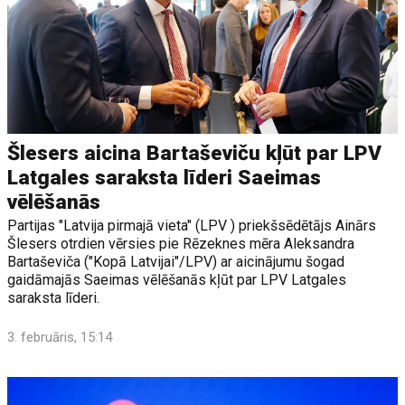
Šlesers aicina Bartaševiču kļūt par LPV
Latgales saraksta līderi Saeimas
vēlēšanās
Partijas "Latvija pirmajā vieta" (LPV ) priekšsēdētājs Ainārs
Šlesers otrdien vērsies pie Rēzeknes mēra Aleksandra
Bartaševiča ("Kopā Latvijai"/LPV) ar aicinājumu šogad
gaidāmajās Saeimas vēlēšanās kļūt par LPV Latgales
saraksta līderi.
3. februāris, 15:14