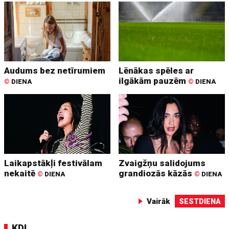
Audums bez netīrumiem
Lēnākas spēles ar
ilgākām pauzēm
©
DIENA
©
DIENA
Laikapstākļi festivālam
Zvaigžņu salidojums
nekaitē
grandiozās kāzās
©
DIENA
©
DIENA
Vairāk
SESTDIENA
KDI