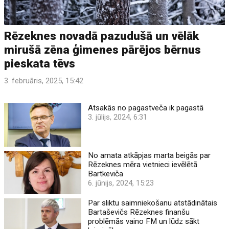
Rēzeknes novadā pazudušā un vēlāk
mirušā zēna ģimenes pārējos bērnus
pieskata tēvs
3. februāris, 2025, 15:42
Atsakās no pagastveča ik pagastā
3. jūlijs, 2024, 6:31
No amata atkāpjas marta beigās par
Rēzeknes mēra vietnieci ievēlētā
Bartkeviča
6. jūnijs, 2024, 15:23
Par sliktu saimniekošanu atstādinātais
Bartaševičs Rēzeknes finanšu
problēmās vaino FM un lūdz sākt