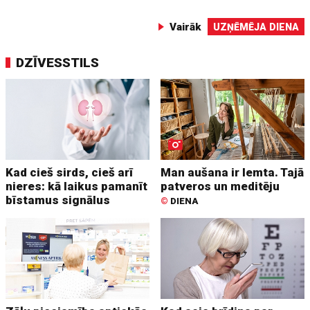
Vairāk
UZŅĒMĒJA DIENA
DZĪVESSTILS
Kad cieš sirds, cieš arī
Man aušana ir lemta. Tajā
nieres: kā laikus pamanīt
patveros un meditēju
bīstamus signālus
©
DIENA