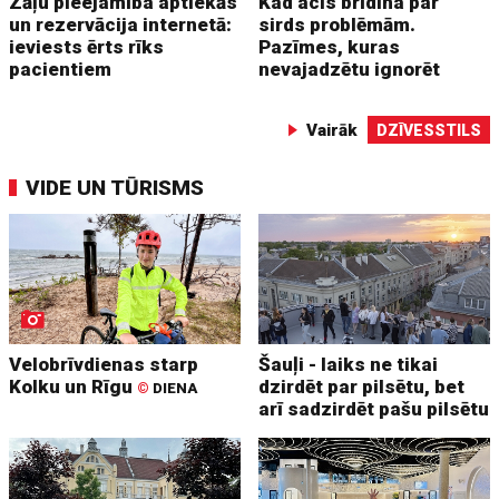
Zāļu pieejamība aptiekās
Kad acis brīdina par
un rezervācija internetā:
sirds problēmām.
ieviests ērts rīks
Pazīmes, kuras
pacientiem
nevajadzētu ignorēt
Vairāk
DZĪVESSTILS
VIDE UN TŪRISMS
Velobrīvdienas starp
Šauļi - laiks ne tikai
Kolku un Rīgu
dzirdēt par pilsētu, bet
©
DIENA
arī sadzirdēt pašu pilsētu