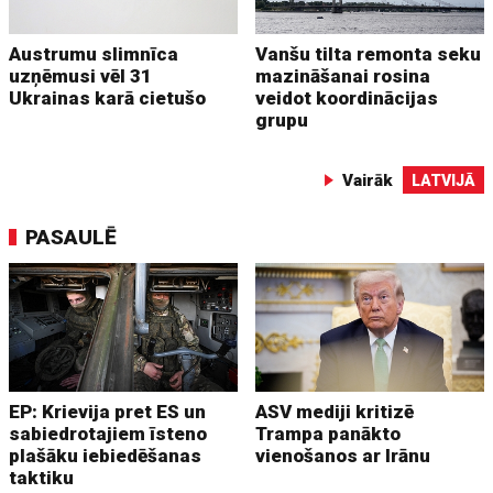
Austrumu slimnīca
Vanšu tilta remonta seku
uzņēmusi vēl 31
mazināšanai rosina
Ukrainas karā cietušo
veidot koordinācijas
grupu
Vairāk
LATVIJĀ
PASAULĒ
EP: Krievija pret ES un
ASV mediji kritizē
sabiedrotajiem īsteno
Trampa panākto
plašāku iebiedēšanas
vienošanos ar Irānu
taktiku