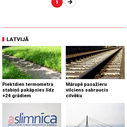
Nākošā
1
LATVIJĀ
Piektdien termometra
Mārupē pasažieru
stabiņš pakāpsies līdz
vilciens sabraucis
+24 grādiem
cilvēku