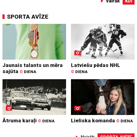
Vairāk
KDI
SPORTA AVĪZE
Jaunais talants un mēra
Latviešu pēdas NHL
sajūta
©
DIENA
©
DIENA
Ātruma karaļi
Lieliska komanda
©
DIENA
©
DIENA