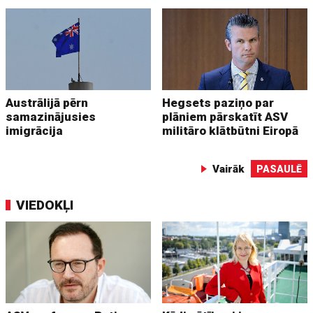
Austrālijā pērn
Hegsets paziņo par
samazinājusies
plāniem pārskatīt ASV
imigrācija
militāro klātbūtni Eiropā
Vairāk
PASAULĒ
VIEDOKĻI