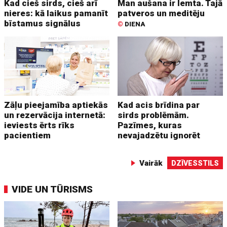
Kad cieš sirds, cieš arī
Man aušana ir lemta. Tajā
nieres: kā laikus pamanīt
patveros un meditēju
bīstamus signālus
©
DIENA
Zāļu pieejamība aptiekās
Kad acis brīdina par
un rezervācija internetā:
sirds problēmām.
ieviests ērts rīks
Pazīmes, kuras
pacientiem
nevajadzētu ignorēt
Vairāk
DZĪVESSTILS
VIDE UN TŪRISMS