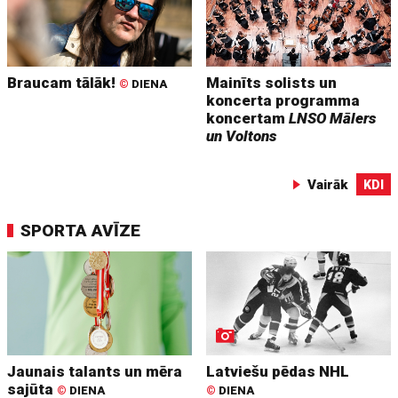
Braucam tālāk!
Mainīts solists un
©
DIENA
koncerta programma
koncertam
LNSO Mālers
un Voltons
Vairāk
KDI
SPORTA AVĪZE
Jaunais talants un mēra
Latviešu pēdas NHL
sajūta
©
DIENA
©
DIENA