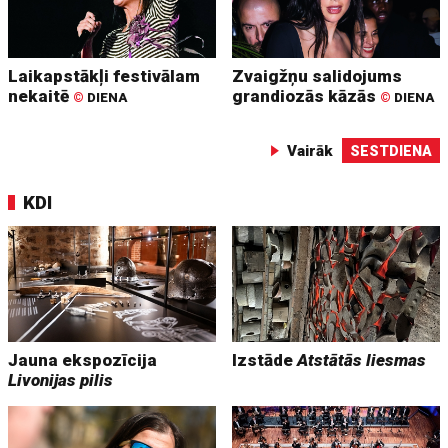
Laikapstākļi festivālam
Zvaigžņu salidojums
nekaitē
grandiozās kāzās
©
DIENA
©
DIENA
Vairāk
SESTDIENA
KDI
Jauna ekspozīcija
Izstāde
Atstātās liesmas
Livonijas pilis