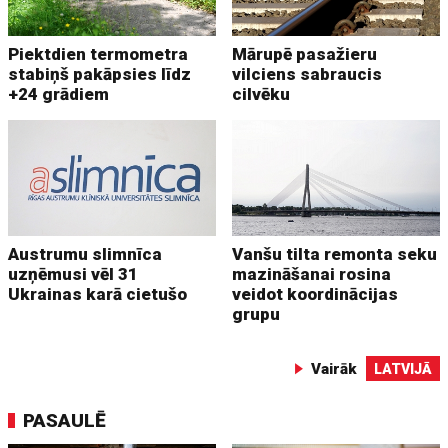
Piektdien termometra
Mārupē pasažieru
stabiņš pakāpsies līdz
vilciens sabraucis
+24 grādiem
cilvēku
Austrumu slimnīca
Vanšu tilta remonta seku
uzņēmusi vēl 31
mazināšanai rosina
Ukrainas karā cietušo
veidot koordinācijas
grupu
Vairāk
LATVIJĀ
PASAULĒ