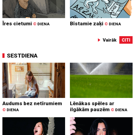
Īres cietumi
Bīstamie zaķi
©
DIENA
©
DIENA
Vairāk
CITI
SESTDIENA
Audums bez netīrumiem
Lēnākas spēles ar
ilgākām pauzēm
©
DIENA
©
DIENA