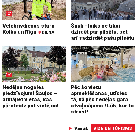
Velobrīvdienas starp
Šauļi - laiks ne tikai
Kolku un Rīgu
dzirdēt par pilsētu, bet
©
DIENA
arī sadzirdēt pašu pilsētu
Nedēļas nogales
Pēc šo vietu
piedzīvojumi Šauļos –
apmeklēšanas jutīsies
atklājiet vietas, kas
tā, kā pēc nedēļas gara
pārsteidz pat vietējos!
atvaļinājuma ! Lūk, kur to
atrast!
Vairāk
VIDE UN TŪRISMS