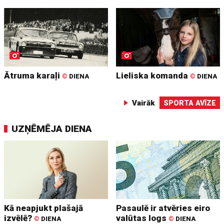
Ātruma karaļi
Lieliska komanda
©
DIENA
©
DIENA
Vairāk
SPORTA AVĪZE
UZŅĒMĒJA DIENA
Kā neapjukt plašajā
Pasaulē ir atvēries eiro
izvēlē?
valūtas logs
©
DIENA
©
DIENA