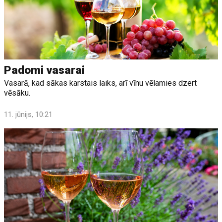
Padomi vasarai
Vasarā, kad sākas karstais laiks, arī vīnu vēlamies dzert
vēsāku.
11. jūnijs, 10:21