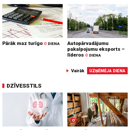
Pārāk maz turīgo
Autopārvadājumu
©
DIENA
pakalpojumu eksports –
līderos
©
DIENA
Vairāk
UZŅĒMĒJA DIENA
DZĪVESSTILS