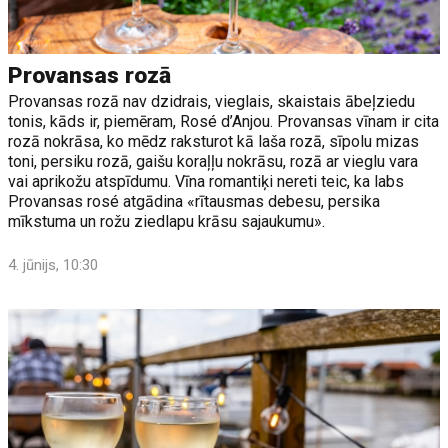
Provansas rozā
Provansas rozā nav dzidrais, vieglais, skaistais ābeļziedu
tonis, kāds ir, piemēram, Rosé d’Anjou. Provansas vīnam ir cita
rozā nokrāsa, ko mēdz raksturot kā laša rozā, sīpolu mizas
toni, persiku rozā, gaišu koraļļu nokrāsu, rozā ar vieglu vara
vai aprikožu atspīdumu. Vīna romantiķi nereti teic, ka labs
Provansas rosé atgādina «rītausmas debesu, persika
mīkstuma un rožu ziedlapu krāsu sajaukumu».
4. jūnijs, 10:30