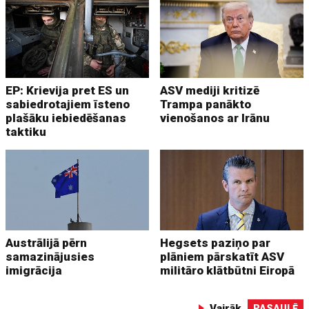
EP: Krievija pret ES un
ASV mediji kritizē
sabiedrotajiem īsteno
Trampa panākto
plašāku iebiedēšanas
vienošanos ar Irānu
taktiku
Austrālijā pērn
Hegsets paziņo par
samazinājusies
plāniem pārskatīt ASV
imigrācija
militāro klātbūtni Eiropā
Vairāk
PASAULĒ