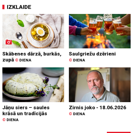
IZKLAIDE
Skābenes dārzā, burkās,
Saulgriežu dzērieni
zupā
©
DIENA
©
DIENA
Jāņu siers – saules
Zirnis joko - 18.06.2026
krāsā un tradīcijās
©
DIENA
©
DIENA