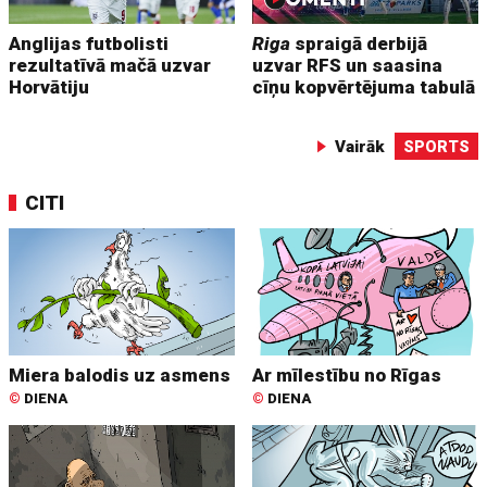
Anglijas futbolisti
Riga
spraigā derbijā
rezultatīvā mačā uzvar
uzvar RFS un saasina
Horvātiju
cīņu kopvērtējuma tabulā
Vairāk
SPORTS
CITI
Miera balodis uz asmens
Ar mīlestību no Rīgas
©
DIENA
©
DIENA