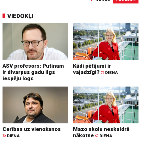
VIEDOKĻI
ASV profesors: Putinam
Kādi pētījumi ir
ir divarpus gadu ilgs
vajadzīgi?
©
DIENA
iespēju logs
Cerības uz vienošanos
Mazo skolu neskaidrā
nākotne
©
DIENA
©
DIENA