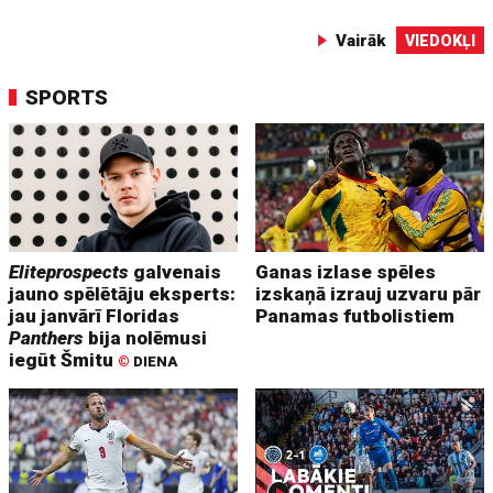
Vairāk
VIEDOKĻI
SPORTS
Eliteprospects
galvenais
Ganas izlase spēles
jauno spēlētāju eksperts:
izskaņā izrauj uzvaru pār
jau janvārī Floridas
Panamas futbolistiem
Panthers
bija nolēmusi
iegūt Šmitu
©
DIENA