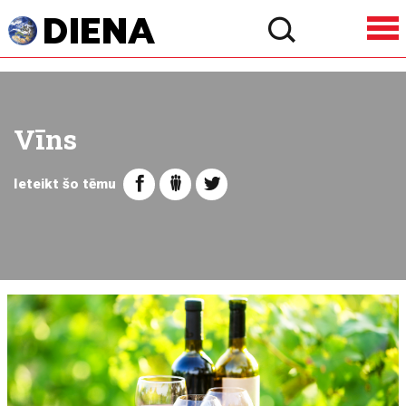
Vīns
Ieteikt šo tēmu