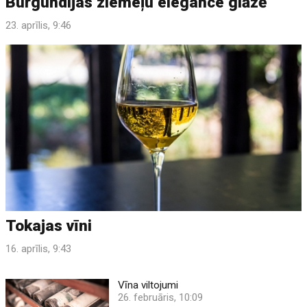
Burgundijas ziemeļu elegance glāzē
23. aprīlis, 9:46
Tokajas vīni
16. aprīlis, 9:43
Vīna viltojumi
26. februāris, 10:09