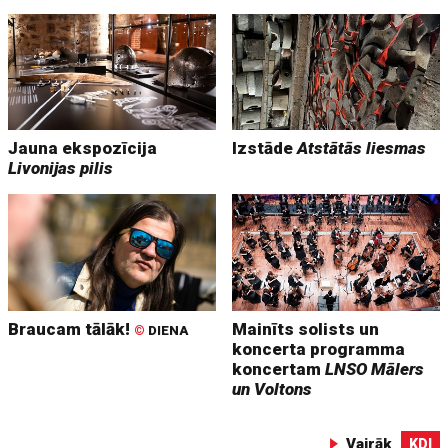
Jauna ekspozīcija
Izstāde
Atstātās liesmas
Livonijas pilis
Braucam tālāk!
Mainīts solists un
©
DIENA
koncerta programma
koncertam
LNSO Mālers
un Voltons
Vairāk
KDI