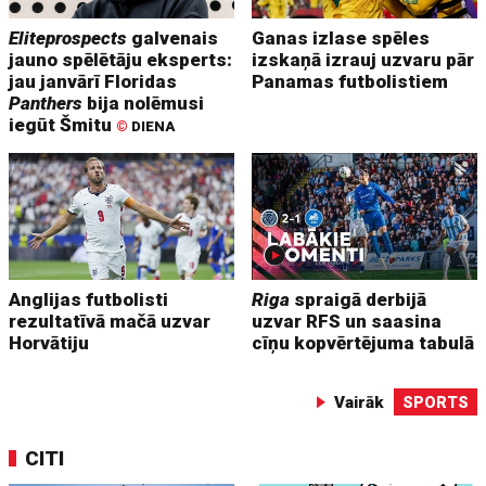
Eliteprospects
galvenais
Ganas izlase spēles
jauno spēlētāju eksperts:
izskaņā izrauj uzvaru pār
jau janvārī Floridas
Panamas futbolistiem
Panthers
bija nolēmusi
iegūt Šmitu
©
DIENA
Anglijas futbolisti
Riga
spraigā derbijā
rezultatīvā mačā uzvar
uzvar RFS un saasina
Horvātiju
cīņu kopvērtējuma tabulā
Vairāk
SPORTS
CITI