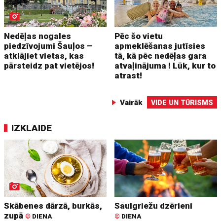
Nedēļas nogales
Pēc šo vietu
piedzīvojumi Šauļos –
apmeklēšanas jutīsies
atklājiet vietas, kas
tā, kā pēc nedēļas gara
pārsteidz pat vietējos!
atvaļinājuma ! Lūk, kur to
atrast!
Vairāk
VIDE UN TŪRISMS
IZKLAIDE
Skābenes dārzā, burkās,
Saulgriežu dzērieni
zupā
©
DIENA
©
DIENA