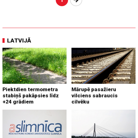
LATVIJĀ
Piektdien termometra
Mārupē pasažieru
stabiņš pakāpsies līdz
vilciens sabraucis
+24 grādiem
cilvēku