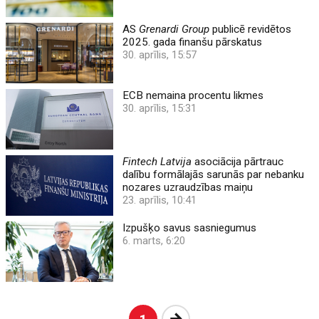
AS
Grenardi Group
publicē revidētos
2025. gada finanšu pārskatus
30. aprīlis, 15:57
ECB nemaina procentu likmes
30. aprīlis, 15:31
Fintech Latvija
asociācija pārtrauc
dalību formālajās sarunās par nebanku
nozares uzraudzības maiņu
23. aprīlis, 10:41
Izpušķo savus sasniegumus
6. marts, 6:20
Nākošā
1