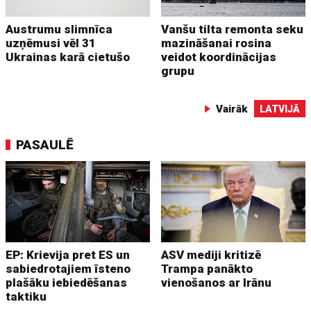
Austrumu slimnīca
Vanšu tilta remonta seku
uzņēmusi vēl 31
mazināšanai rosina
Ukrainas karā cietušo
veidot koordinācijas
grupu
Vairāk
LATVIJĀ
PASAULĒ
EP: Krievija pret ES un
ASV mediji kritizē
sabiedrotajiem īsteno
Trampa panākto
plašāku iebiedēšanas
vienošanos ar Irānu
taktiku