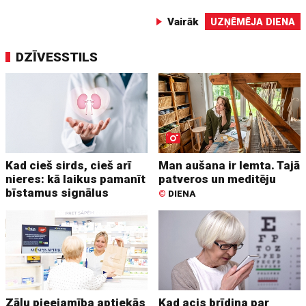
Vairāk
UZŅĒMĒJA DIENA
DZĪVESSTILS
Kad cieš sirds, cieš arī
Man aušana ir lemta. Tajā
nieres: kā laikus pamanīt
patveros un meditēju
bīstamus signālus
©
DIENA
Zāļu pieejamība aptiekās
Kad acis brīdina par