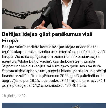
Baltijas idejas gūst panākumus visā
Eiropā
Baltijas valstīs radītās komunikācijas idejas arvien biežāk
iegūst starptautisku atzinību un komerciālus panākumus visā
Eiropā. Viens no spilgtākajiem piemēriem ir komunikācijas
aģentūra “Alpha Baltic Media”, kas darbojas zem zīmola
“Alpha” un tikko aizvadījusi veiksmīgāko gadu savā vēsturē.
Starptautiskie apbalvojumi, augošs klientu portfelis un spēcīgi
finanšu rezultāti ļāva uzņēmumam 2025. gadā palielināt neto
apgrozījumu par 28,2%, sasniedzot 3,41 miljonu eiro, savukārt
peļņa pieauga par 21,2%, sasniedzot 137 401 eiro.
18. jūnijs, 12:02