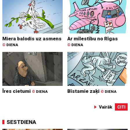
Miera balodis uz asmens
Ar mīlestību no Rīgas
©
DIENA
©
DIENA
Īres cietumi
Bīstamie zaķi
©
DIENA
©
DIENA
Vairāk
CITI
SESTDIENA