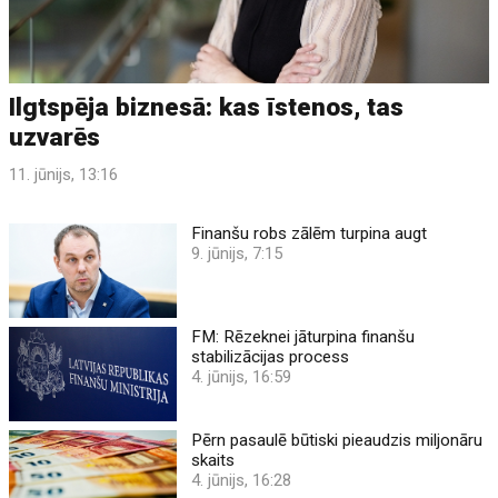
Ilgtspēja biznesā: kas īstenos, tas
uzvarēs
11. jūnijs, 13:16
Finanšu robs zālēm turpina augt
9. jūnijs, 7:15
FM: Rēzeknei jāturpina finanšu
stabilizācijas process
4. jūnijs, 16:59
Pērn pasaulē būtiski pieaudzis miljonāru
skaits
4. jūnijs, 16:28