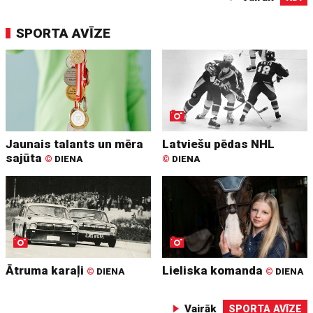
SPORTA AVĪZE
Jaunais talants un mēra
Latviešu pēdas NHL
sajūta
©
DIENA
©
DIENA
Ātruma karaļi
Lieliska komanda
©
DIENA
©
DIENA
Vairāk
SPORTA AVĪZE