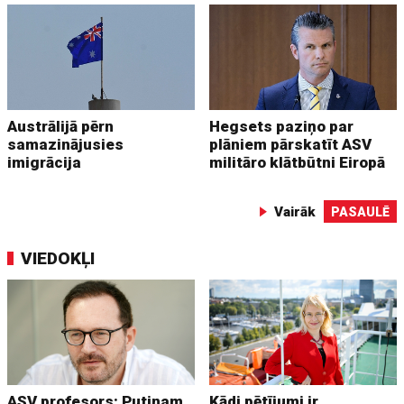
Austrālijā pērn
Hegsets paziņo par
samazinājusies
plāniem pārskatīt ASV
imigrācija
militāro klātbūtni Eiropā
Vairāk
PASAULĒ
VIEDOKĻI
ASV profesors: Putinam
Kādi pētījumi ir