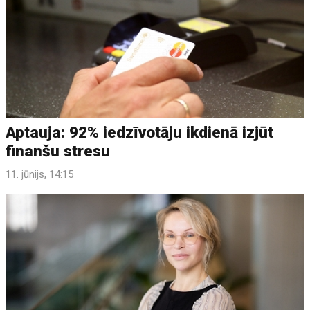
Aptauja: 92% iedzīvotāju ikdienā izjūt
finanšu stresu
11. jūnijs, 14:15