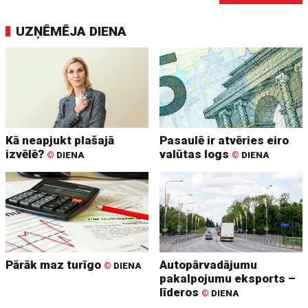
UZŅĒMĒJA DIENA
Kā neapjukt plašajā
Pasaulē ir atvēries eiro
izvēlē?
valūtas logs
©
DIENA
©
DIENA
Pārāk maz turīgo
Autopārvadājumu
©
DIENA
pakalpojumu eksports –
līderos
©
DIENA