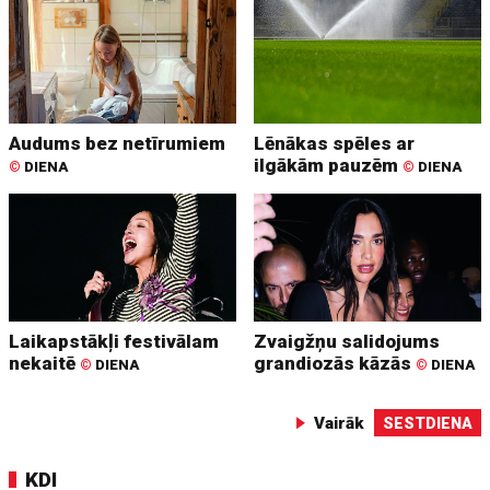
Audums bez netīrumiem
Lēnākas spēles ar
ilgākām pauzēm
©
DIENA
©
DIENA
Laikapstākļi festivālam
Zvaigžņu salidojums
nekaitē
grandiozās kāzās
©
DIENA
©
DIENA
Vairāk
SESTDIENA
KDI