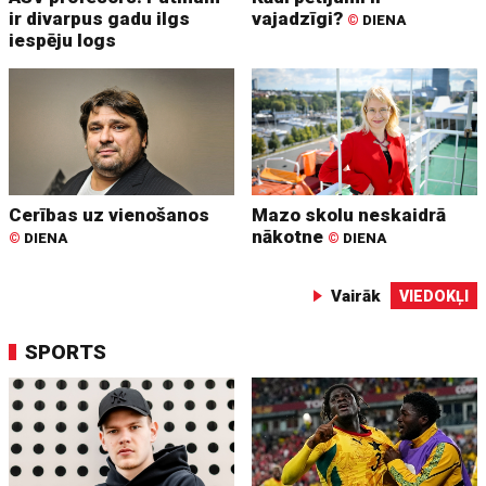
ir divarpus gadu ilgs
vajadzīgi?
©
DIENA
iespēju logs
Cerības uz vienošanos
Mazo skolu neskaidrā
nākotne
©
DIENA
©
DIENA
Vairāk
VIEDOKĻI
SPORTS