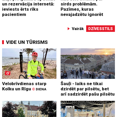
un rezervācija internetā:
sirds problēmām.
ieviests ērts rīks
Pazīmes, kuras
pacientiem
nevajadzētu ignorēt
Vairāk
DZĪVESSTILS
VIDE UN TŪRISMS
Velobrīvdienas starp
Šauļi - laiks ne tikai
Kolku un Rīgu
dzirdēt par pilsētu, bet
©
DIENA
arī sadzirdēt pašu pilsētu